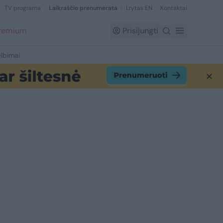
TV programa
Laikraščio prenumerata
Lrytas EN
Kontaktai
Premium
Prisijungti
lbimai