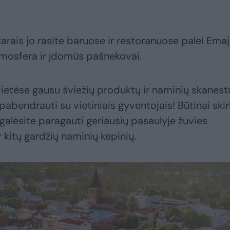
arais jo rasite baruose ir restoranuose palei Emaj
atmosfera ir įdomūs pašnekovai.
vietėse gausu šviežių produktų ir naminių skanėst
pabendrauti su vietiniais gyventojais! Būtinai skir
r galėsite paragauti geriausių pasaulyje žuvies
r kitų gardžių naminių kepinių.