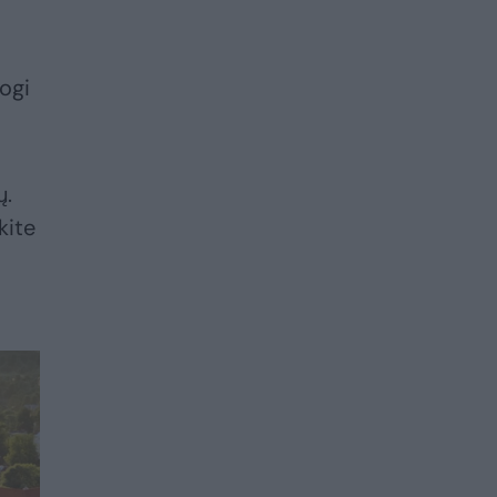
ogi
ų.
kite