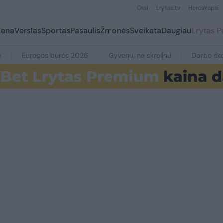
Orai
Lrytas.tv
Horoskopai
iena
Verslas
Sportas
Pasaulis
Žmonės
Sveikata
Daugiau
Lrytas 
e
Europos burės 2026
Gyvenu, ne skrolinu
Darbo ske