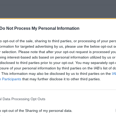
Do Not Process My Personal Information
to opt-out of the sale, sharing to third parties, or processing of your per
formation for targeted advertising by us, please use the below opt-out s
r selection. Please note that after your opt-out request is processed y
eing interest-based ads based on personal information utilized by us or
disclosed to third parties prior to your opt-out. You may separately opt-
Dar vienas Lietuvos
Pasivaikščiojimas –
losure of your personal information by third parties on the IAB’s list of
rekordas! A.
toks pat patrauklus
. This information may also be disclosed by us to third parties on the
IA
Participants
that may further disclose it to other third parties.
Valujavičius oficialiai
kaip šokolado
pripažintas
plytelė? Rezultatai
jauniausiu lietuviu,
intriguoja
įkopusiu į Everestą
(1)
l Data Processing Opt Outs
o opt-out of the Sharing of my personal data.