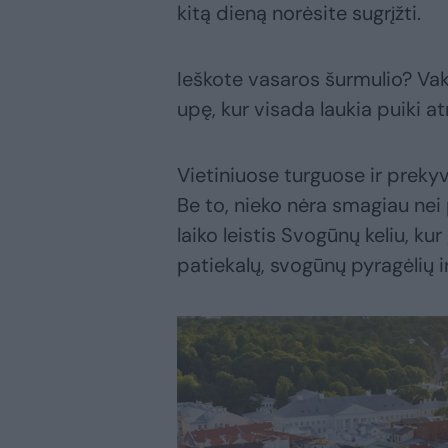
kitą dieną norėsite sugrįžti.
Ieškote vasaros šurmulio? Vak
upę, kur visada laukia puiki 
Vietiniuose turguose ir preky
Be to, nieko nėra smagiau nei 
laiko leistis Svogūnų keliu, ku
patiekalų, svogūnų pyragėlių i