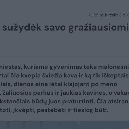
2025 m. birželio 3 d.
ir sužydėk savo gražiausiom
miestas, kuriame gyvenimas teka malonesn
tai čia kvepia šviežia kava ir ką tik iškeptais
iais, dienos eina lėtai klajojant po meno
, žaliuosius parkus ir jaukias kavines, o vaka
ūkstančiais būdų juos praturtinti. Čia atsira
toti, įkvėpti, pastebėti ir tiesiog būti.