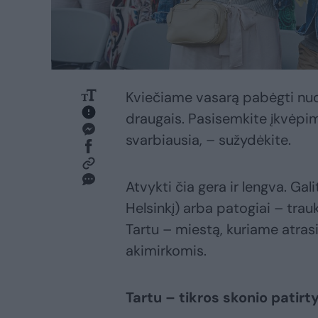
Kviečiame vasarą pabėgti nuo
draugais. Pasisemkite įkvėpim
svarbiausia, – sužydėkite.
Atvykti čia gera ir lengva. Gal
Helsinkį) arba patogiai – trauki
Tartu – miestą, kuriame atra
akimirkomis.
Tartu – tikros skonio patirt