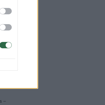
ių
te į
olm“
v“,
ks –