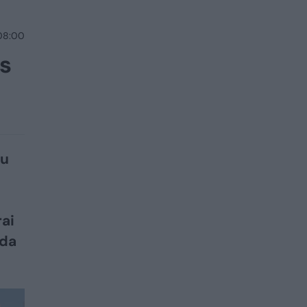
 08:00
is
iu
rai
nda