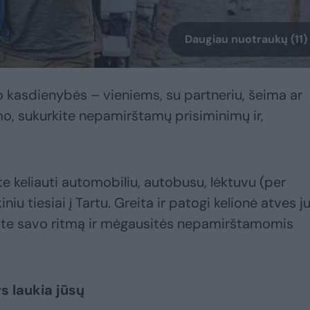
Daugiau nuotraukų (11)
 kasdienybės – vieniems, su partneriu, šeima ar
o, sukurkite nepamirštamų prisiminimų ir,
ite keliauti automobiliu, autobusu, lėktuvu (per
niu tiesiai į Tartu. Greita ir patogi kelionė atves ju
site savo ritmą ir mėgausitės nepamirštamomis
ys laukia jūsų