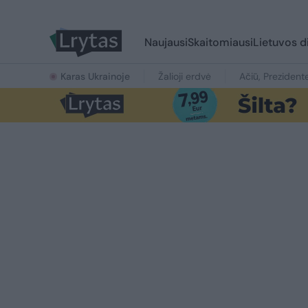
Naujausi
Skaitomiausi
Lietuvos d
Karas Ukrainoje
Žalioji erdvė
Ačiū, Prezident