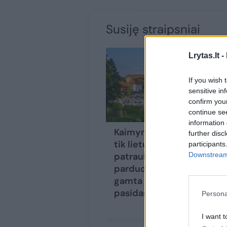
Susiję straipsniai
Lrytas.lt -
If you wish 
sensitive in
confirm you
continue se
information 
Kaimynystėje – ne
further disc
tik lietuviams
participants
Downstream 
patrauklios
parduotuvės, ten ir
gamta nuoširdžiai
pasidarbavo
(1)
Persona
I want t