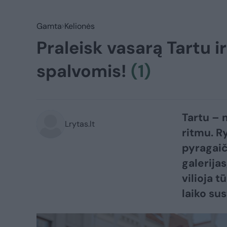
Gamta
Kelionės
Praleisk vasarą Tartu 
spalvomis!
(1)
Tartu – 
Lrytas.lt
ritmu. Ry
pyragaič
galerijas
vilioja t
laiko sus