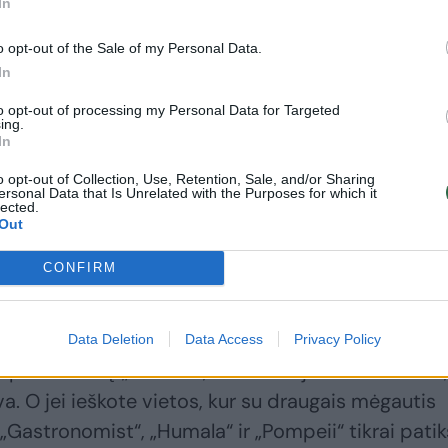
In
o opt-out of the Sale of my Personal Data.
sto patirtis, kurios pamalonins jūsų skonio
In
ais yra dar daugiau priežasčių atrasti šio miesto
to opt-out of processing my Personal Data for Targeted
a regionui atitenka garbingas Estijos maisto
ing.
In
daugybę įdomių maisto renginių ir, žinoma, išskirtin
leis vietos maisto tradicijas ir kultūrą.
o opt-out of Collection, Use, Retention, Sale, and/or Sharing
ersonal Data that Is Unrelated with the Purposes for which it
lected.
Out
nai yra įvairūs ir siūlo patirti įspūdžių bet kuriuo
CONFIRM
džiais pusryčiais „Werner“ ar „Kohvipaus“, užsuki
es Till“ arba suplanuokite ypatingą vakarienę „H
sikalbėti su artimaisiais, aplankykite „Karlova Koh
Data Deletion
Data Access
Privacy Policy
jos parduotuvę „Mandel“, kur laukia jauki atmosfera,
va. O jei ieškote vietos, kur su draugais mėgautis
s, „Gastronomist“, „Humala“ ir „Pompeii“ tikrai pati