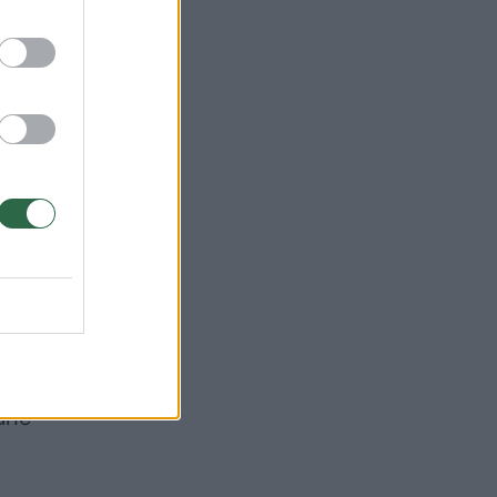
aus
 per
kia
tam
urie