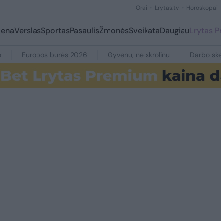
Orai
Lrytas.tv
Horoskopai
iena
Verslas
Sportas
Pasaulis
Žmonės
Sveikata
Daugiau
Lrytas 
e
Europos burės 2026
Gyvenu, ne skrolinu
Darbo ske