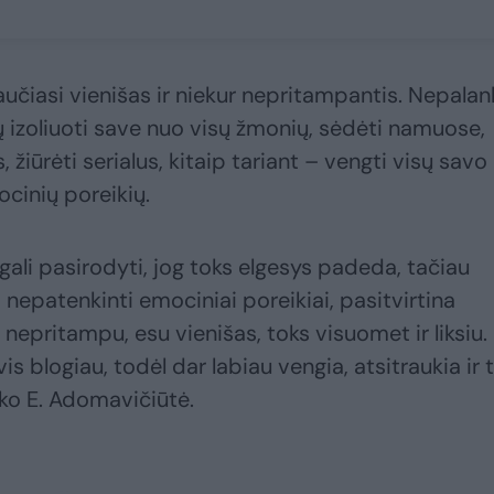
jaučiasi vienišas ir niekur nepritampantis. Nepala
 izoliuoti save nuo visų žmonių, sėdėti namuose,
 žiūrėti serialus, kitaip tariant – vengti visų savo
ocinių poreikių.
ali pasirodyti, jog toks elgesys padeda, tačiau
a nepatenkinti emociniai poreikiai, pasitvirtina
ur nepritampu, esu vienišas, toks visuomet ir liksiu.
vis blogiau, todėl dar labiau vengia, atsitraukia ir 
ako E. Adomavičiūtė.