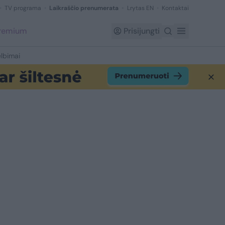
TV programa
Laikraščio prenumerata
Lrytas EN
Kontaktai
Premium
Prisijungti
lbimai