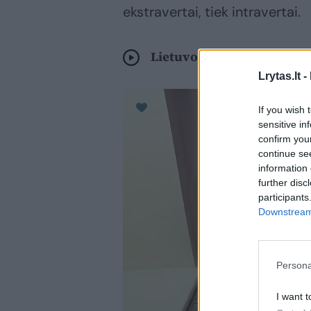
ekstravertai, tiek intravertai.
Lietuvos senjorų vienišum
Lrytas.lt -
If you wish 
sensitive in
confirm you
continue se
information 
further disc
participants
Downstream 
Persona
I want t