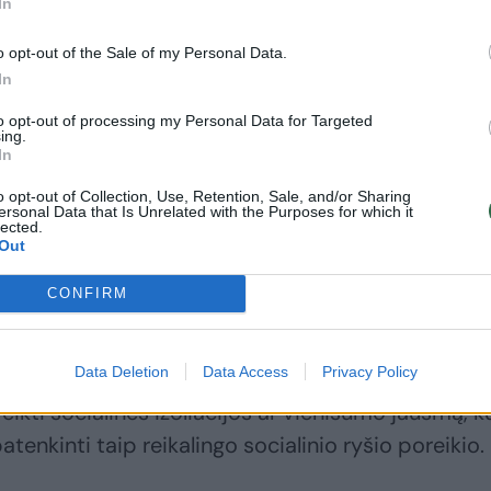
In
o opt-out of the Sale of my Personal Data.
In
to opt-out of processing my Personal Data for Targeted
ing.
In
tų asmenybės bruožų, visi žmonės gimsta su saug
o opt-out of Collection, Use, Retention, Sale, and/or Sharing
oreikiu, skiriasi tik šio poreikio intensyvumo lygiai.
ersonal Data that Is Unrelated with the Purposes for which it
lected.
 su sau svarbiais žmonėmis susitikti kelis kartus
Out
e bus patenkinę savo ryšio poreikį, o kitiems to rei
CONFIRM
kalba psichologė-psichoterapeutė.
Data Deletion
Data Access
Privacy Policy
uose sąmoningai arba nesąmoningai pasirenka 
veikti socialinės izoliacijos ar vienišumo jausmą, k
tenkinti taip reikalingo socialinio ryšio poreikio.