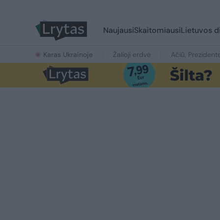
Naujausi
Skaitomiausi
Lietuvos d
Karas Ukrainoje
Žalioji erdvė
Ačiū, Prezident