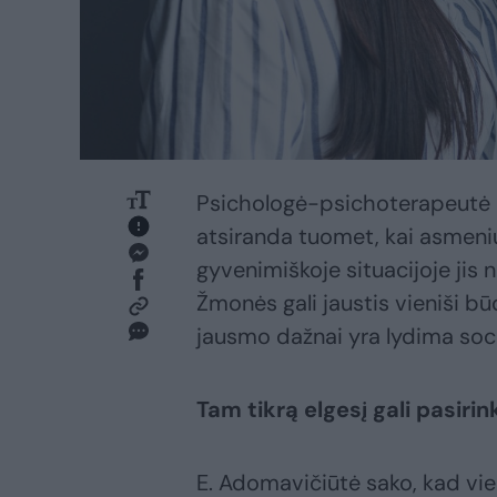
Psichologė-psichoterapeutė 
atsiranda tuomet, kai asmeniu
gyvenimiškoje situacijoje jis n
Žmonės gali jaustis vieniši bū
jausmo dažnai yra lydima socia
Tam tikrą elgesį gali pasiri
E. Adomavičiūtė sako, kad vieni