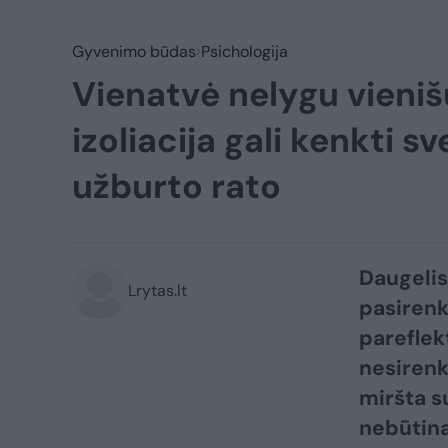
Gyvenimo būdas
Psichologija
Vienatvė nelygu vieniš
izoliacija gali kenkti sve
užburto rato
Daugelis
Lrytas.lt
pasirenk
pareflek
nesirenk
miršta s
nebūtinai