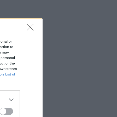
s
sonal or
ection to
ou may
 personal
out of the
 downstream
B’s List of