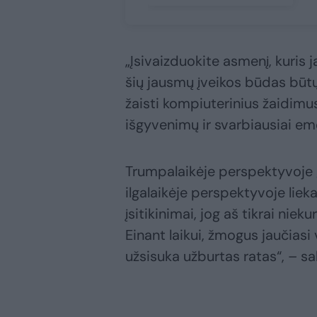
„Įsivaizduokite asmenį, kuris 
šių jausmų įveikos būdas būtų
žaisti kompiuterinius žaidimus,
išgyvenimų ir svarbiausiai em
Trumpalaikėje perspektyvoje g
ilgalaikėje perspektyvoje liek
įsitikinimai, jog aš tikrai niek
Einant laikui, žmogus jaučiasi 
užsisuka užburtas ratas“, – s