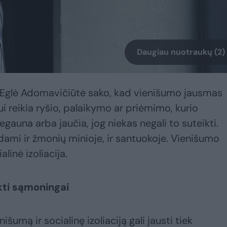
Daugiau nuotraukų (2)
Eglė Adomavičiūtė sako, kad vienišumo jausmas
i reikia ryšio, palaikymo ar priėmimo, kurio
egauna arba jaučia, jog niekas negali to suteikti.
dami ir žmonių minioje, ir santuokoje. Vienišumo
linė izoliacija.
nkti sąmoningai
šumą ir socialinę izoliaciją gali jausti tiek