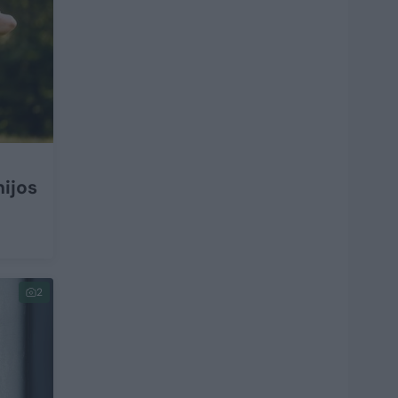
ijos
2