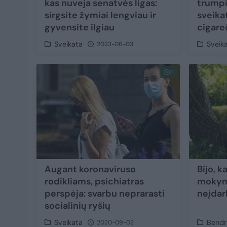
kas nuveja senatvės ligas:
trumpi
sirgsite žymiai lengviau ir
sveika
gyvensite ilgiau
cigare
Sveikata
Sveik
2023-06-03
11
Augant koronaviruso
Bijo, k
rodikliams, psichiatras
mokyma
perspėja: svarbu neprarasti
neįdarb
socialinių ryšių
Sveikata
Bendr
2020-09-02