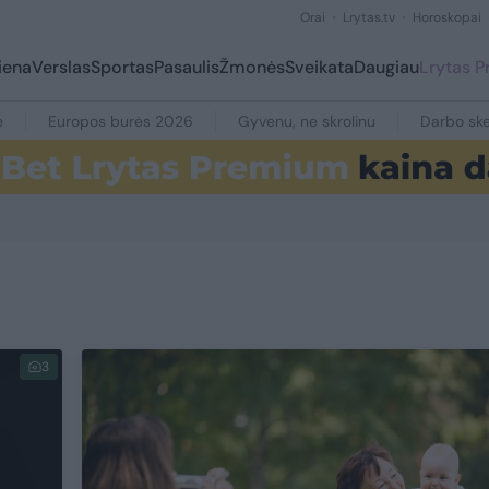
Orai
Lrytas.tv
Horoskopai
iena
Verslas
Sportas
Pasaulis
Žmonės
Sveikata
Daugiau
Lrytas 
e
Europos burės 2026
Gyvenu, ne skrolinu
Darbo ske
3