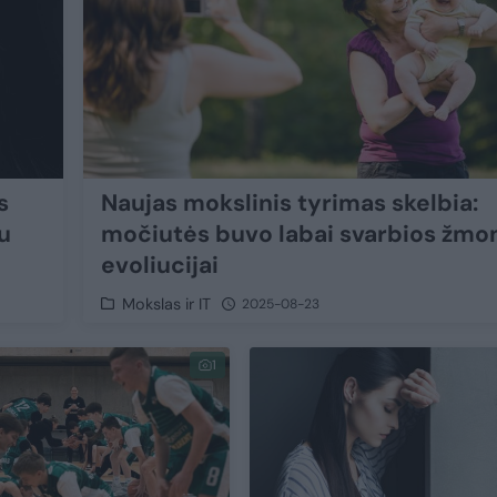
s
Naujas mokslinis tyrimas skelbia:
u
močiutės buvo labai svarbios žmon
evoliucijai
Mokslas ir IT
2025-08-23
1