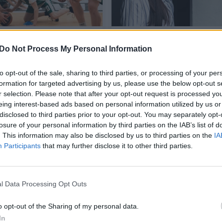
štelės iki
Vienatvė nelygu vieniš
omenės: „Žalgirio“
kodėl socialinė izoliacija
Do Not Process My Personal Information
inėse programose
kenkti sveikatai ir kaip
ungė tūkstančiai
ištrūkti iš užburto rato
to opt-out of the sale, sharing to third parties, or processing of your per
ų
formation for targeted advertising by us, please use the below opt-out s
r selection. Please note that after your opt-out request is processed y
nimo būdas
Gyvenimo būdas
2025-03-18
2024-0
eing interest-based ads based on personal information utilized by us or
disclosed to third parties prior to your opt-out. You may separately opt-
losure of your personal information by third parties on the IAB’s list of
1
. This information may also be disclosed by us to third parties on the
IA
Participants
that may further disclose it to other third parties.
l Data Processing Opt Outs
o opt-out of the Sharing of my personal data.
In