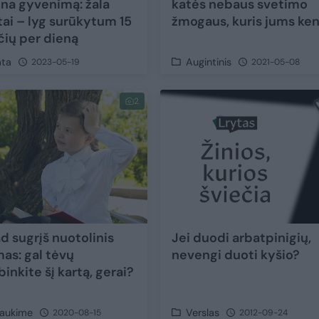
na gyvenimą: žala
katės nebaus svetimo
tai – lyg surūkytum 15
žmogaus, kuris jums ken
čių per dieną
ata
Augintinis
2023-05-19
2021-05-08
2
ad sugrįš nuotolinis
Jei duodi arbatpinigių,
s: gal tėvų
nevengi duoti kyšio?
inkite šį kartą, gerai?
aukime
Verslas
2020-08-15
2012-09-24