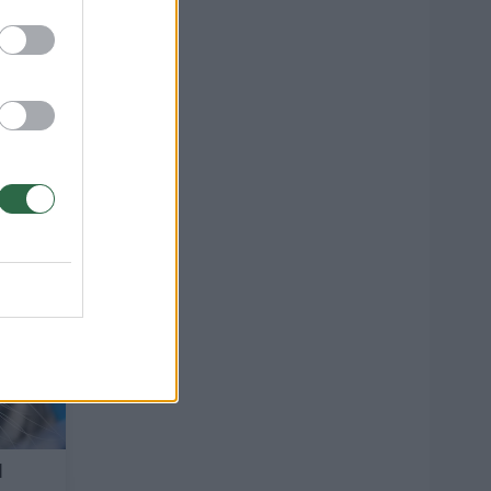
orė
tam
1
l