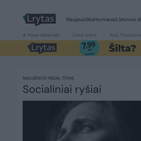
Naujausi
Skaitomiausi
Lietuvos d
Karas Ukrainoje
Žalioji erdvė
Ačiū, Prezident
NAUJIENOS PAGAL TEMĄ
Socialiniai ryšiai