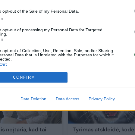
o opt-out of the Sale of my Personal Data.
In
kuo
Šimtametės gydytojas atskleidė, ką senj
to opt-out of processing my Personal Data for Targeted
ing.
darė kitaip – neatsispyrė medikų išpeik
In
maistui
o opt-out of Collection, Use, Retention, Sale, and/or Sharing
ersonal Data that Is Unrelated with the Purposes for which it
Sveikata
2024-05-31
lected.
Out
4
CONFIRM
Data Deletion
Data Access
Privacy Policy
s neįtaria, kad tai
Tyrimas atskleidė, kodė