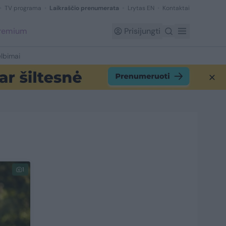
TV programa
Laikraščio prenumerata
Lrytas EN
Kontaktai
Premium
Prisijungti
lbimai
1