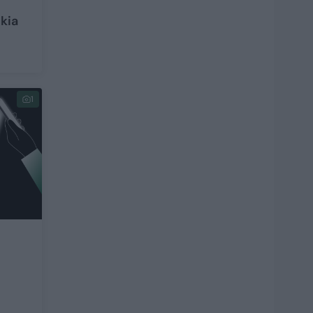
kia
1