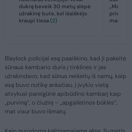
dukrą beveik 30 metų slėpė
„Mano m
užrakinę bute, kol išaiškėjo
prievart
kraupi tiesa
(2)
mano sū
Blaylock policijai esą paaiškino, kad ji pakeitė
sūnaus kambario duris į tinklines ir jas
užrakindavo, kad sūnus neišeitų iš namų, kaip
esą buvo nutikę anksčiau. Į įvykio vietą
atvykusi pareigūnė apibūdino kambarį kaip
„purviną“, o čiužinį – „apgailėtinos būklės“,
mat visur buvo išmatų.
Kaip nurodoma kaltinamajame akte, 11-metis