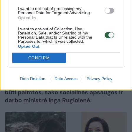
priimtas“
(6)
I want to opt-out of processing my
Personal Data for Targeted Advertising.
Opted In
2026 m. rugpjūčio 5 d. 11:26
I want to opt-out of Collection, Use,
Retention, Sale, and/or Sharing of my
Personal Data that Is Unrelated with the
Purposes for which it was collected.
Lrytas.lt
Opted Out
CONFIRM
Jei Ukmergės rajone gyvenanti Žlabių
šeima atsisakys bendradarbiauti su
Valstybinės vaiko teisių apsaugos ir
Data Deletion
Data Access
Privacy Policy
įvaikinimo tarnyba, atžalos iš šeimos turės
būti paimtos, sako socialinės apsaugos ir
darbo ministrė Inga Ruginienė.