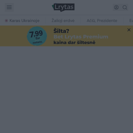
Karas Ukrainoje
Žalioji erdvė
Ačiū, Prezidente
E