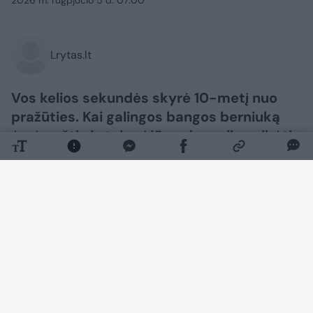
Lrytas.lt
Vos kelios sekundės skyrė 10-metį nuo
pražūties. Kai galingos bangos berniuką
ėmė nešti vis tolyn į jūrą, daugelis gelbėti
nebedrįso.