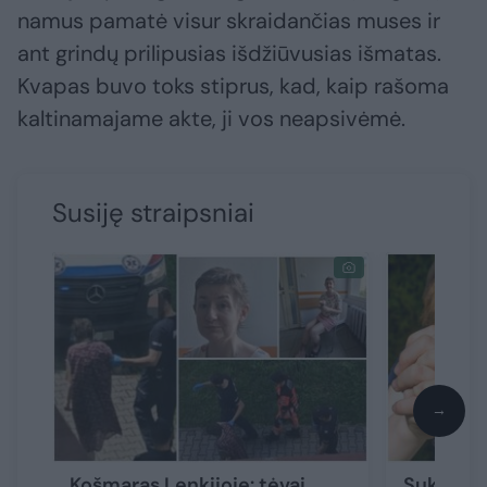
namus pamatė visur skraidančias muses ir
ant grindų prilipusias išdžiūvusias išmatas.
Kvapas buvo toks stiprus, kad, kaip rašoma
kaltinamajame akte, ji vos neapsivėmė.
Susiję straipsniai
→
Košmaras Lenkijoje: tėvai
Sukrečian