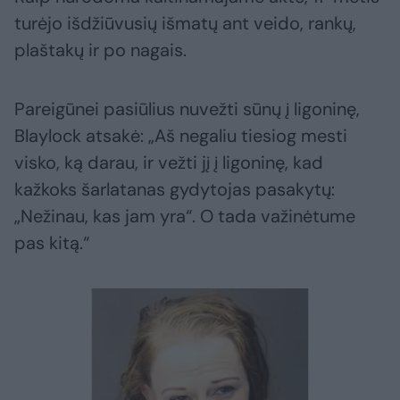
turėjo išdžiūvusių išmatų ant veido, rankų,
plaštakų ir po nagais.
Pareigūnei pasiūlius nuvežti sūnų į ligoninę,
Blaylock atsakė: „Aš negaliu tiesiog mesti
visko, ką darau, ir vežti jį į ligoninę, kad
kažkoks šarlatanas gydytojas pasakytų:
„Nežinau, kas jam yra“. O tada važinėtume
pas kitą.“