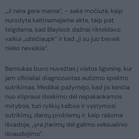
„Ji nėra gera mama“, – sakė močiutė, kaip
nurodyta kaltinamajame akte, taip pat
teigdama, kad Blaylock dažnai rikteldavo
vaikui „užsičiaupk“ ir kad „ji su juo beveik
nieko neveikia“.
Berniukas buvo nuvežtas į vietos ligoninę, kur
jam oficialiai diagnozuotas autizmo spektro
sutrikimas. Medikai pažymėjo, kad jis kenčia
nuo stipraus išsekimo dėl nepakankamos
mitybos, turi ryškių kalbos ir vystymosi
sutrikimų, dantų problemų ir, kaip rašoma
išvadoje, „yra įtarimų dėl galimo seksualinio
išnaudojimo“.