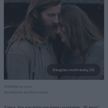
Daugiau nuotraukų (4)
Smiltėja su vyru.
Asmeninio archyvo nuotr.
Tiesa, šią savaitę naujienų portalas „15 min“