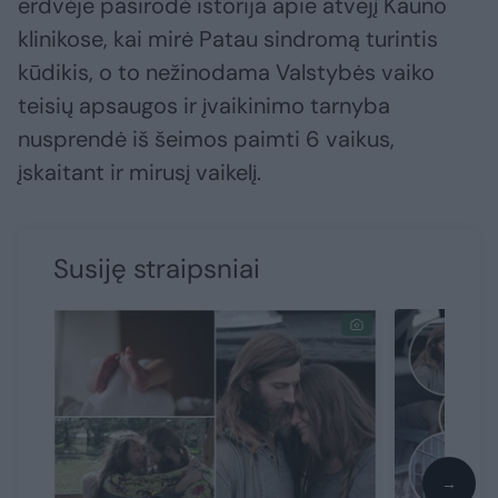
erdvėje pasirodė istorija apie atvejį Kauno
klinikose, kai mirė Patau sindromą turintis
kūdikis, o to nežinodama Valstybės vaiko
teisių apsaugos ir įvaikinimo tarnyba
nusprendė iš šeimos paimti 6 vaikus,
įskaitant ir mirusį vaikelį.
Susiję straipsniai
→