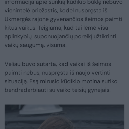
informacija apie sunkią kūdikio būklę nebuvo
vienintelė priežastis, kodėl nuspręsta iš
Ukmergės rajone gyvenančios šeimos paimti
kitus vaikus. Teigiama, kad tai lėmė visa
aplinkybių, suponuojančių poreikį užtikrinti
vaikų saugumą, visuma.
Vėliau buvo sutarta, kad vaikai iš šeimos
paimti nebus, nuspręsta iš naujo vertinti
situaciją. Esą mirusio kūdikio motina sutiko
bendradarbiauti su vaiko teisių gynėjais.