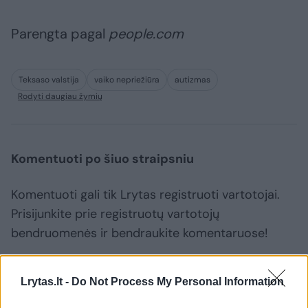
Parengta pagal
people.com
Teksaso valstija
vaiko nepriežiūra
autizmas
Rodyti daugiau žymių
Komentuoti po šiuo straipsniu
Komentuoti gali tik Lrytas registruoti vartotojai.
Prisijunkite prie registruotų vartotojų
bendruomenės ir bendraukite komentaruose!
Rodyti komentarus
Lrytas.lt -
Do Not Process My Personal Information