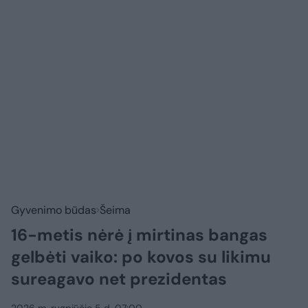
Gyvenimo būdas
Šeima
16-metis nėrė į mirtinas bangas
gelbėti vaiko: po kovos su likimu
sureagavo net prezidentas
2026 m. rugpjūčio 5 d. 07:00