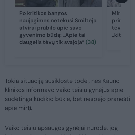
Po kritikos bangos
Mirusio 
naujagimės netekusi Smiltėja
priminė i
atvirai prabilo apie savo
tėvų isto
gyvenimo būdą: „Apie tai
„kitokį“
daugelis tėvų tik svajoja“
(38)
Tokia situaciją susiklostė todėl, nes Kauno
klinikos informavo vaiko teisių gynėjus apie
sudėtingą kūdikio būklę, bet nespėjo pranešti
apie mirtį.
Vaiko teisių apsaugos gynėjai nurodė, jog