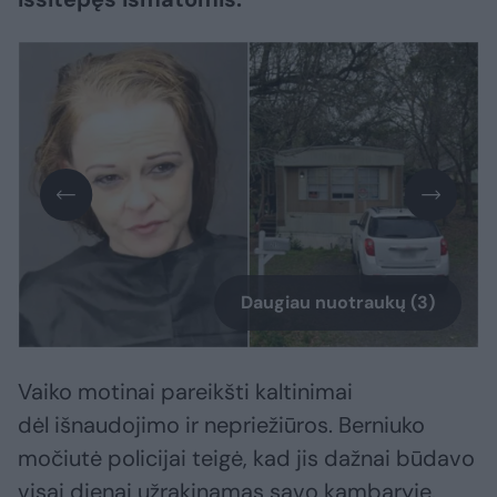
Daugiau nuotraukų (3)
Vaiko motinai pareikšti kaltinimai
dėl išnaudojimo ir nepriežiūros. Berniuko
močiutė policijai teigė, kad jis dažnai būdavo
visai dienai užrakinamas savo kambaryje.