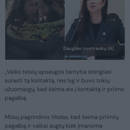
Daugiau nuotraukų (4)
„Vaiko teisių apsaugos tarnyba stengiasi
surasti tą kontaktą, nes lyg ir buvo tokių
užuomazgų, kad šeima eis į kontaktą ir priims
pagalbą.
Mūsų pagrindinis tikslas, kad šeima priimtų
pagalbą ir vaikai augtų kiek įmanoma