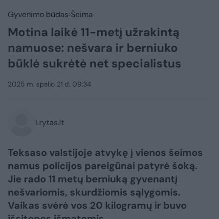
Gyvenimo būdas
Šeima
Motina laikė 11-metį užrakintą
namuose: nešvara ir berniuko
būklė sukrėtė net specialistus
2025 m. spalio 21 d. 09:34
Lrytas.lt
Teksaso valstijoje atvykę į vienos šeimos
namus policijos pareigūnai patyrė šoką.
Jie rado 11 metų berniuką gyvenantį
nešvariomis, skurdžiomis sąlygomis.
Vaikas svėrė vos 20 kilogramų ir buvo
išsitepęs išmatomis.