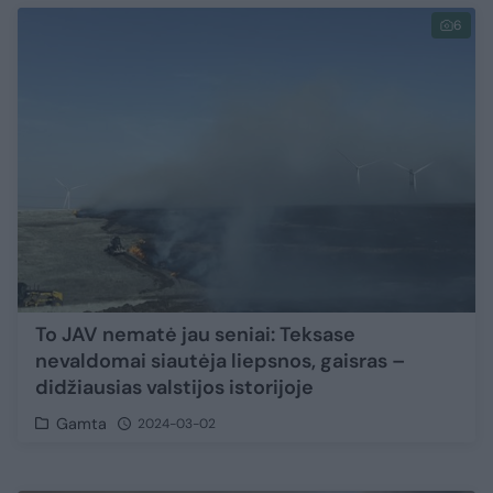
6
To JAV nematė jau seniai: Teksase
nevaldomai siautėja liepsnos, gaisras –
didžiausias valstijos istorijoje
Gamta
2024-03-02