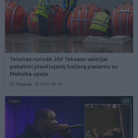
Teismas nurodė JAV Teksaso valstijai
pašalinti plaukiojantį barjerą pasienio su
Meksika upėje
Pasaulis
2023-09-07
Video
2