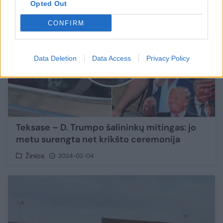
Opted Out
CONFIRM
Data Deletion
Data Access
Privacy Policy
Teksase – D. Trumpo šalininkų mitingas: jo
metu surengta net krikšto ceremonija
Žinios
2024-02-04