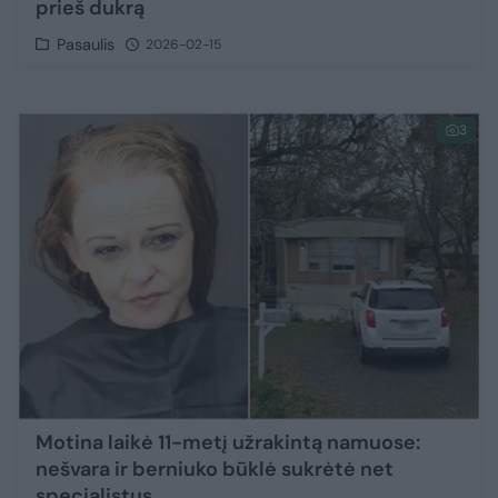
prieš dukrą
Pasaulis
2026-02-15
3
Motina laikė 11-metį užrakintą namuose:
nešvara ir berniuko būklė sukrėtė net
specialistus