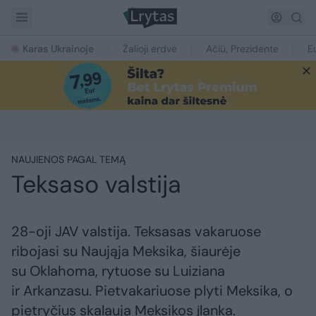
Karas Ukrainoje
Žalioji erdvė
Ačiū, Prezidente
E
NAUJIENOS PAGAL TEMĄ
Teksaso valstija
28-oji JAV valstija. Teksasas vakaruose
ribojasi su Naująja Meksika, šiaurėje
su Oklahoma, rytuose su Luiziana
ir Arkanzasu. Pietvakariuose plyti Meksika, o
pietryčius skalauja Meksikos įlanka.