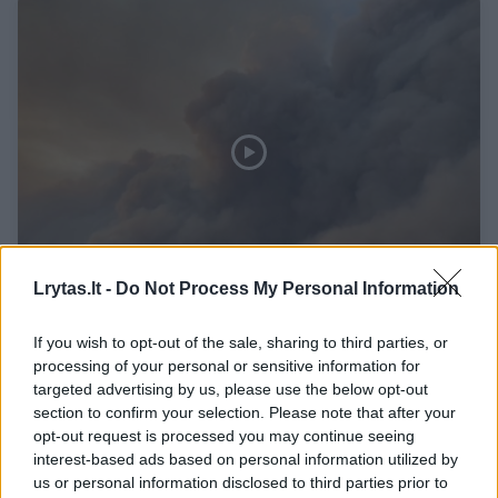
Lrytas.lt -
Do Not Process My Personal Information
Teksase toliau siaučia negailestingos
If you wish to opt-out of the sale, sharing to third parties, or
liepsnos: išdeginti milžiniški plotai, žmonės
processing of your personal or sensitive information for
priversti palikti namus
targeted advertising by us, please use the below opt-out
section to confirm your selection. Please note that after your
Žinios
2024-02-29
opt-out request is processed you may continue seeing
interest-based ads based on personal information utilized by
us or personal information disclosed to third parties prior to