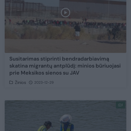
Susitarimas stiprinti bendradarbiavimą
skatina migrantų antplūdį: minios būriuojasi
prie Meksikos sienos su JAV
Žinios
2023-12-29
1