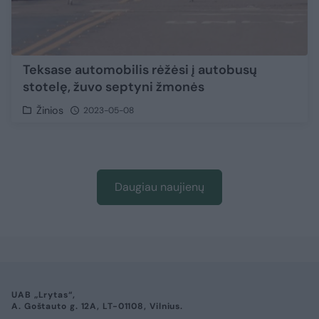
Teksase automobilis rėžėsi į autobusų
stotelę, žuvo septyni žmonės
Žinios
2023-05-08
Daugiau naujienų
UAB „Lrytas“,
A. Goštauto g. 12A, LT-01108, Vilnius.