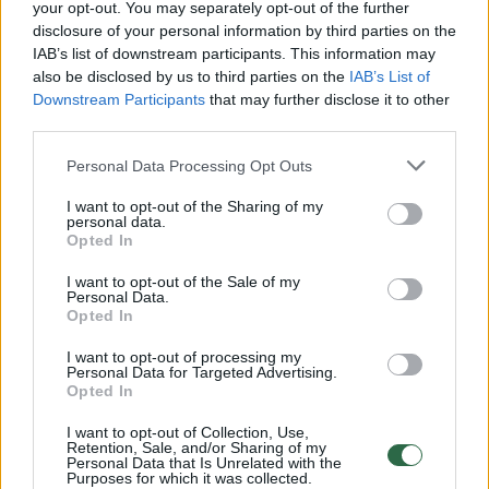
your opt-out. You may separately opt-out of the further
disclosure of your personal information by third parties on the
IAB’s list of downstream participants. This information may
also be disclosed by us to third parties on the
IAB’s List of
Downstream Participants
that may further disclose it to other
third parties.
Personal Data Processing Opt Outs
I want to opt-out of the Sharing of my
personal data.
Opted In
I want to opt-out of the Sale of my
Teksaso valstiją siaubia vienas didžiausių
Personal Data.
visų laikų gaisrų: evakuojami gyventojai ir
Opted In
uždaromi keliai
I want to opt-out of processing my
Personal Data for Targeted Advertising.
Žinios
2024-02-28
Opted In
I want to opt-out of Collection, Use,
Retention, Sale, and/or Sharing of my
Personal Data that Is Unrelated with the
Purposes for which it was collected.