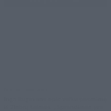
Prisijungti komentatoriams
Gyvenimo būdas
Šeima
Inga Ruginienė apie vaikų paėmimą
iš Žlabių šeimos: „Sprendimas yra