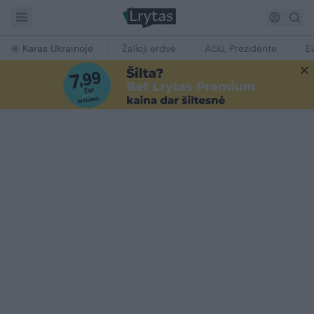
Karas Ukrainoje
Žalioji erdvė
Ačiū, Prezidente
E