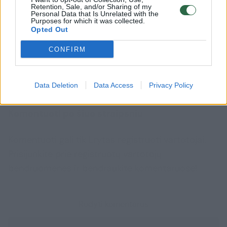
Retention, Sale, and/or Sharing of my
moteris, visa natūrali, jai yra labai stiprus
Personal Data that Is Unrelated with the
Purposes for which it was collected.
išsilaisvinimo simbolis.
Opted Out
CONFIRM
Plaukai
plaukuotumas
kūnas
Rodyti daugiau žymių
Data Deletion
Data Access
Privacy Policy
Komentuoti po šiuo straipsniu
Komentuoti gali tik Lrytas registruoti vartotojai.
Prisijunkite prie registruotų vartotojų
bendruomenės ir bendraukite komentaruose!
Rodyti komentarus