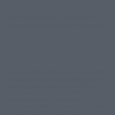
Gyvenimo būdas
Seksas (N-18)
Skusti ar neskusti? Gražuolės
įrodė, kad kūno plaukai – seksualu
2015 m. lapkričio 10 d. 16:25
lrytas.lt
Fotografė Nikki Silver nusprendė įamžinti
natūralų moterų grožį, fotografuodama
gražuoles, pasiryžusias neskusti savo
kūno plaukų. Neseniai buvo išleistas
nuotraukų albumas pavadinimu
„Unshaven“. Albume – tiek erotinio, tiek
feministinio turinio nuotraukos,