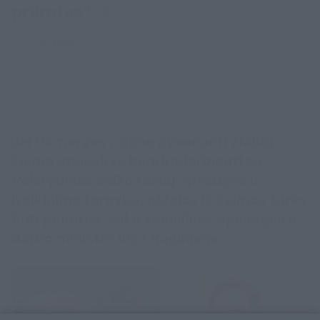
priimtas“
(8)
2026 m. rugpjūčio 5 d. 11:26
Lrytas.lt
Jei Ukmergės rajone gyvenanti Žlabių
šeima atsisakys bendradarbiauti su
Valstybinės vaiko teisių apsaugos ir
įvaikinimo tarnyba, atžalos iš šeimos turės
būti paimtos, sako socialinės apsaugos ir
darbo ministrė Inga Ruginienė.