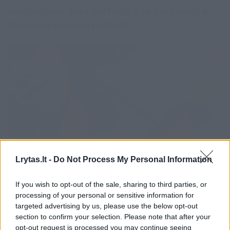
liudijančios, kad moteris gali būti graži ir
būdama visiškai natūrali.
Lrytas.lt -
Do Not Process My Personal Information
Daugiau nuotraukų (2)
If you wish to opt-out of the sale, sharing to third parties, or
processing of your personal or sensitive information for
„Parodyti moteris su kūno plaukais kaip
targeted advertising by us, please use the below opt-out
section to confirm your selection. Please note that after your
seksualias – viso mano projekto ir karjeros
opt-out request is processed you may continue seeing