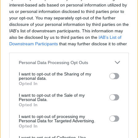
esmė“, – tvirtino fotografė, kuri yra įkūrusi ir
interest-based ads based on personal information utilized by
Ši medžiaga yra skirta vyresniems nei 18 metų
us or personal information disclosed to third parties prior to
erotinį puslapį „NaughtyNatural“. Jos kataloge
skaitytojams.
your opt-out. You may separately opt-out of the further
– daugiau kaip 40 tūkst. nesiskutusių moterų
Ar jums jau yra 18 metų?
disclosure of your personal information by third parties on the
nuotraukų.
IAB’s list of downstream participants. This information may
also be disclosed by us to third parties on the
IAB’s List of
Downstream Participants
that may further disclose it to other
third parties.
„Neketinu niekam aiškinti, ką daryti su savo
Taip
Ne
kūnu, skusti ar neskusti, – sakė fotografė „The
Personal Data Processing Opt Outs
Huffington Post“. – Bet man labai svarbi
I want to opt-out of the Sharing of my
personal data.
asmens laisvė ir kūno autonomija, ypač
Opted In
moterų, kurias visuomenė taip dažnai bando
I want to opt-out of the Sale of my
kontroliuoti“.
Personal Data.
Opted In
I want to opt-out of processing my
N.Silver pabrėžė, kad moterų atveju
Personal Data for Targeted Advertising.
Opted In
asmeninis išsilaisvinimas pasireiškia
įvairiomis formomis. Tačiau plaukuota
I want to opt-out of Collection, Use,