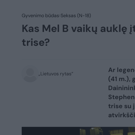
Gyvenimo būdas
Seksas (N-18)
Kas Mel B vaikų auklę į
trise?
Ar legen
„Lietuvos rytas“
(41 m.),
Daininin
Stephena
trise su 
atvirkšči