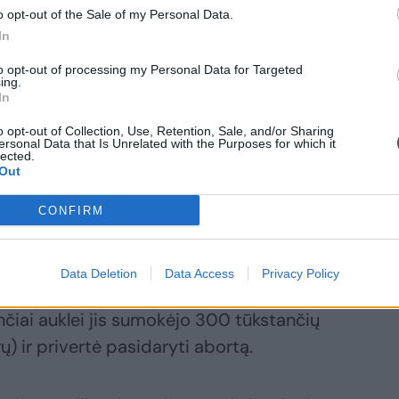
o opt-out of the Sale of my Personal Data.
 atvirkščiai. Dažniausiai prie seksualinių
In
o Stephenas.
to opt-out of processing my Personal Data for Targeted
ing.
In
 jųdviejų su vyru santuoka – laisvamaniška
o opt-out of Collection, Use, Retention, Sale, and/or Sharing
ėję.
ersonal Data that Is Unrelated with the Purposes for which it
lected.
Out
kusi Mel B teisme liudijo, kad viskas buvo
CONFIRM
lė pastojo nuo jos vyro, o jis buvo
gyventų kaip šeima.
Data Deletion
Data Access
Privacy Policy
ančiai auklei jis sumokėjo 300 tūkstančių
ų) ir privertė pasidaryti abortą.