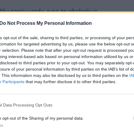
žių garsiu vardu, o po to alkoholiu ir
usi Mel B dažnai filmuodavo jų
Do Not Process My Personal Information
to opt-out of the sale, sharing to third parties, or processing of your per
formation for targeted advertising by us, please use the below opt-out s
vo mokytoja, kuri ją išmokė daug ko apie
r selection. Please note that after your opt-out request is processed y
ir pramogų pasaulio verslą.
eing interest-based ads based on personal information utilized by us or
disclosed to third parties prior to your opt-out. You may separately opt-
losure of your personal information by third parties on the IAB’s list of
. This information may also be disclosed by us to third parties on the
IA
 sutikimu truko net septynerius metus.
Participants
that may further disclose it to other third parties.
 mylėdavosi daugybę kartų per savaitę, o
siedavo tik draugiški santykiai.
l Data Processing Opt Outs
 Mel B, jos vyras ir auklė niekuomet
o opt-out of the Sharing of my personal data.
os.
In