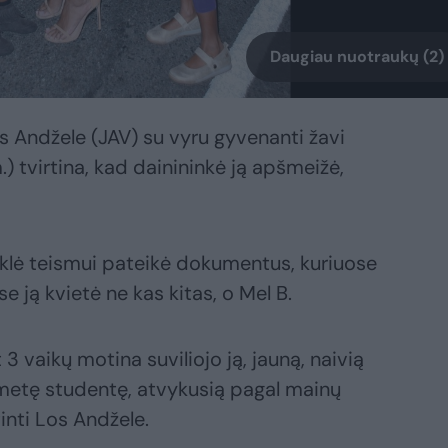
Daugiau nuotraukų (2)
os Andžele (JAV) su vyru gyvenanti žavi
.) tvirtina, kad dainininkė ją apšmeižė,
uklė teismui pateikė dokumentus, kuriuose
e ją kvietė ne kas kitas, o Mel B.
3 vaikų motina suviliojo ją, jauną, naivią
kmetę studentę, atvykusią pagal mainų
inti Los Andžele.