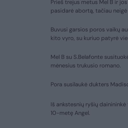
Prieš trejus metus Mel B ir jo
pasidarė abortą, tačiau neigė
Buvusi garsios poros vaikų auk
kito vyro, su kuriuo patyrė vi
Mel B su S.Belafonte susituo
mėnesius trukusio romano.
Pora susilaukė dukters Madiso
Iš ankstesnių ryšių dainininkė
10-metę Angel.