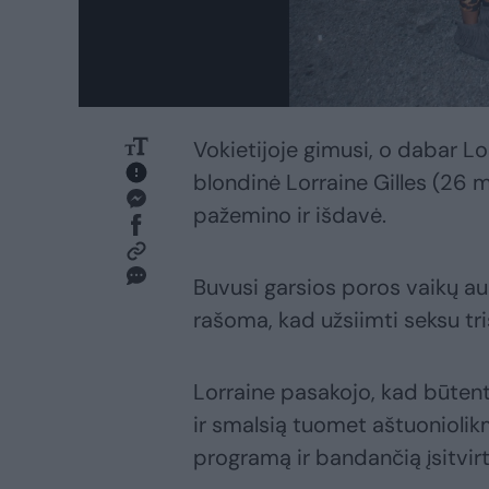
Vokietijoje gimusi, o dabar L
blondinė Lorraine Gilles (26 m
pažemino ir išdavė.
Buvusi garsios poros vaikų a
rašoma, kad užsiimti seksu tris
Lorraine pasakojo, kad būtent 
ir smalsią tuomet aštuonioli
programą ir bandančią įsitvirt