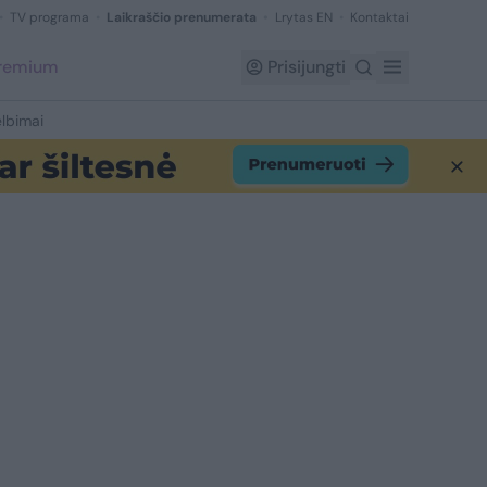
TV programa
Laikraščio prenumerata
Lrytas EN
Kontaktai
Premium
Prisijungti
lbimai