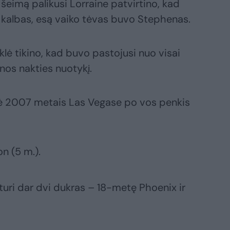
s šeimą palikusi Lorraine patvirtino, kad
 kalbas, esą vaiko tėvas buvo Stephenas.
lė tikino, kad buvo pastojusi nuo visai
enos nakties nuotykį.
kė 2007 metais Las Vegase po vos penkis
n (5 m.).
 turi dar dvi dukras – 18-metę Phoenix ir