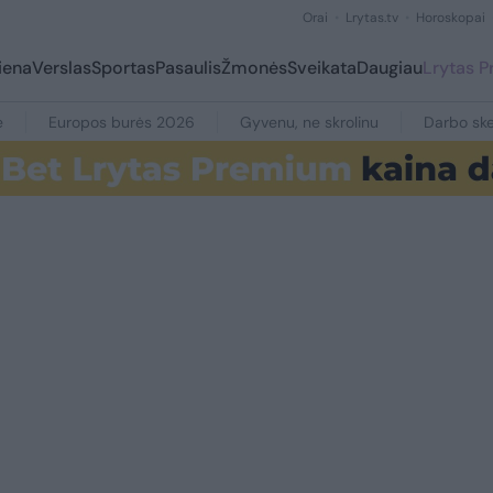
Orai
Lrytas.tv
Horoskopai
iena
Verslas
Sportas
Pasaulis
Žmonės
Sveikata
Daugiau
Lrytas 
e
Europos burės 2026
Gyvenu, ne skrolinu
Darbo ske