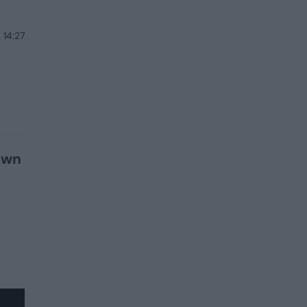
. 14:27
own