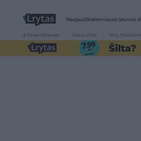
Naujausi
Skaitomiausi
Lietuvos d
Karas Ukrainoje
Žalioji erdvė
Ačiū, Prezident