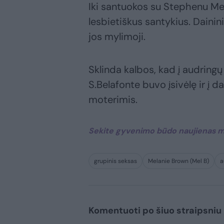
Iki santuokos su Stephenu M
lesbietiškus santykius. Dainin
jos mylimoji.
Sklinda kalbos, kad į audringų 
S.Belafonte buvo įsivėlę ir į 
moterimis.
Sekite gyvenimo būdo naujienas m
grupinis seksas
Melanie Brown (Mel B)
a
Komentuoti po šiuo straipsniu