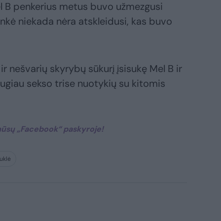
el B penkerius metus buvo užmezgusi
inkė niekada nėra atskleidusi, kas buvo
ir nešvarių skyrybų sūkurį įsisukę Mel B ir
daugiau sekso trise nuotykių su kitomis
ūsų „Facebook“ paskyroje!​
uklė