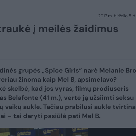
2017 m. birželio 5 d
traukė į meilės žaidimus
dinės grupės „Spice Girls“ narė Melanie Br
 geriau žinoma kaip Mel B, apsimelavo?
kė skelbė, kad jos vyras, filmų prodiuseris
s Belafonte (41 m.), vertė ją užsiimti seksu
jų vaikų aukle. Tačiau prabilusi auklė tvirtina
ai – tai daryti pasiūlė pati Mel B.