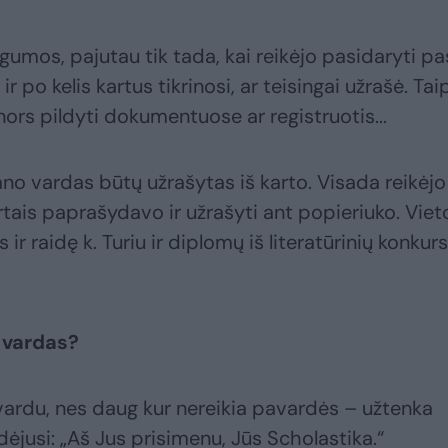
umos, pajutau tik tada, kai reikėjo pasidaryti pa
r po kelis kartus tikrinosi, ar teisingai užrašė. Tai
ą nors pildyti dokumentuose ar registruotis...
o vardas būtų užrašytas iš karto. Visada reikėjo
artais paprašydavo ir užrašyti ant popieriuko. Viet
 ir raidę k. Turiu ir diplomų iš literatūrinių konkur
s vardas?
vardu, nes daug kur nereikia pavardės – užtenka
dėjusi: „Aš Jus prisimenu, Jūs Scholastika.“