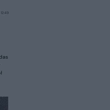
 12:49
rdas
–
ų