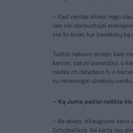
– Kad vardas kitoks negu daug
nes visi darbuotojai stebėjosi i
yra iki šiolei, kur bereikėtų k
Turbūt nebuvo atvejo, kad man
kartoti, sakyti paraidžiui, o k
raidės ch rašydavo h, o kartais
su neteisingai užrašytu vardu.
– Ką Jums pačiai reiškia ši
– Be abejo, džiaugiuosi savo 
Scholastikos. Ne kartą esu gir