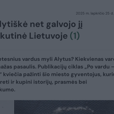
2025 m. lapkričio 25 d.
lytiškė net galvojo jį
askutinė Lietuvoje
(1)
etesnius vardus myli Alytus? Kiekvienas va
mažas pasaulis. Publikacijų ciklas „Po vardu 
“ kviečia pažinti šio miesto gyventojus, kuri
reti ir kupini istorijų, prasmės bei
kumo.