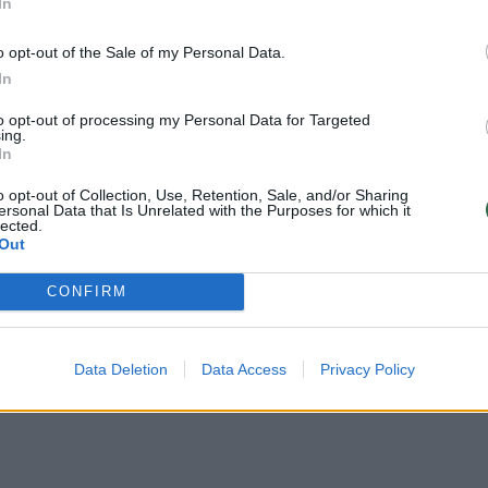
In
o opt-out of the Sale of my Personal Data.
In
, broliai: Juozas ir Vincas, sesuo Stasė ir aš –
jau, kodėl tokį vardą parinko paprasti valstiečiai, 
to opt-out of processing my Personal Data for Targeted
ing.
sakodavo. Mano tėvai bendravo ar draugavo su
In
urios vardas buvo Scholastika.
o opt-out of Collection, Use, Retention, Sale, and/or Sharing
ersonal Data that Is Unrelated with the Purposes for which it
lected.
Out
ai patinka, tai ir jo vardas atrodo labai gražus.
ti su Butrimonių parapijos klebonu, kuris
CONFIRM
rikščionišku vardu, o kai papasakojo apie šv.
ejonių neliko. Taip aš ir tapau Scholastika.
Data Deletion
Data Access
Privacy Policy