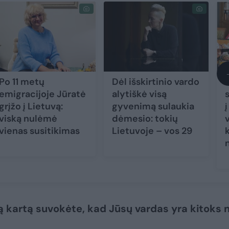
Po 11 metų
Dėl išskirtinio vardo
emigracijoje Jūratė
alytiškė visą
grįžo į Lietuvą:
gyvenimą sulaukia
viską nulėmė
dėmesio: tokių
v
vienas susitikimas
Lietuvoje – vos 29
ą kartą suvokėte, kad Jūsų vardas yra kitoks n