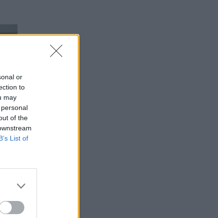
sonal or
ection to
ou may
 personal
out of the
 downstream
B’s List of