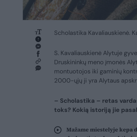
Scholastika Kavaliauskienė. K
S. Kavaliauskienė Alytuje gyv
Druskininkų meno įmonės Alytau
montuotojos iki gaminių kontr
2000-ųjų ji yra Alytaus apskri
– Scholastika – retas varda
toks? Kokią istoriją jie pas
Mažame miestelyje kepa de