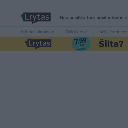
Naujausi
Skaitomiausi
Lietuvos d
Karas Ukrainoje
Žalioji erdvė
Ačiū, Prezident