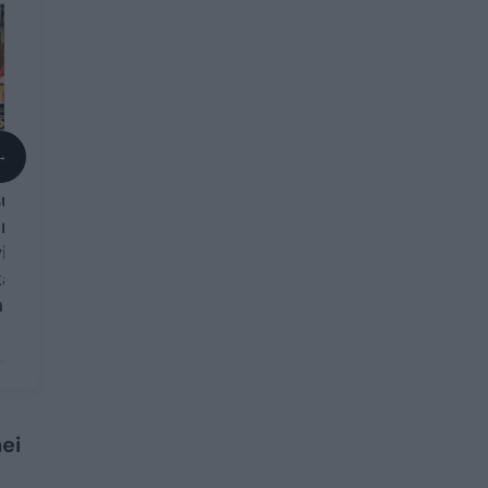
→
Prieš svarbius
susitikimus alytiškė
į rankas ima
irbalus: „Sakiau,
kad gyvenime
nemegsiu“
ei