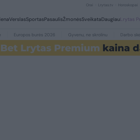
Orai
Lrytas.tv
Horoskopai
iena
Verslas
Sportas
Pasaulis
Žmonės
Sveikata
Daugiau
Lrytas 
e
Europos burės 2026
Gyvenu, ne skrolinu
Darbo ske