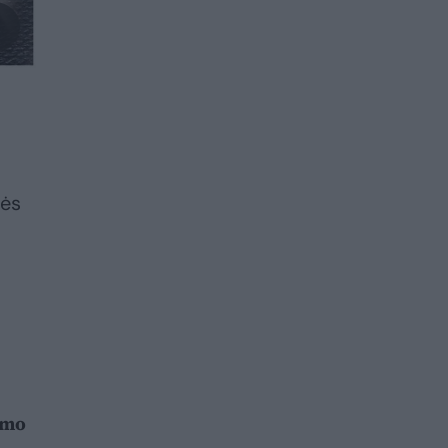
rės
umo