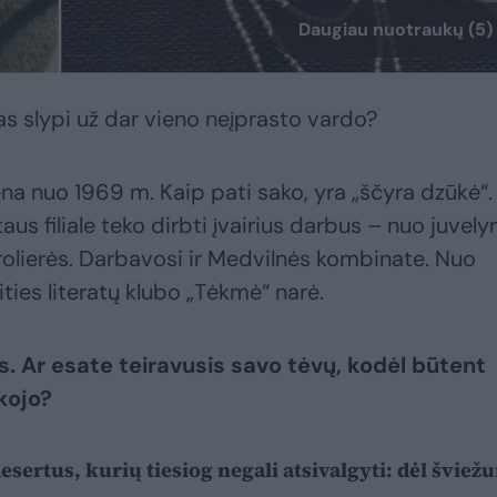
Daugiau nuotraukų (5)
as slypi už dar vieno neįprasto vardo?
ena nuo 1969 m. Kaip pati sako, yra „ščyra dzūkė“.
s filiale teko dirbti įvairius darbus – nuo juvely
olierės. Darbavosi ir Medvilnės kombinate. Nuo
ties literatų klubo „Tėkmė“ narė.
s. Ar esate teiravusis savo tėvų, kodėl būtent
akojo?
sertus, kurių tiesiog negali atsivalgyti: dėl šviež