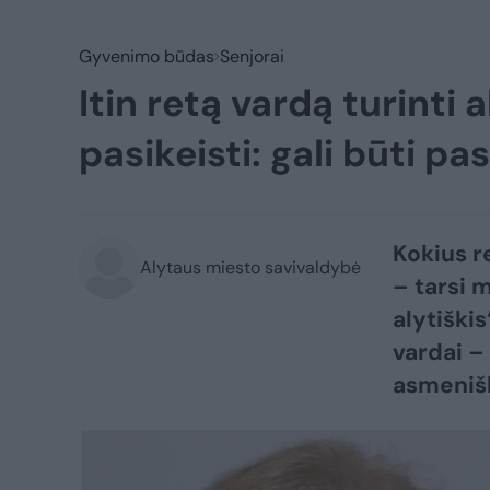
Gyvenimo būdas
Senjorai
Itin retą vardą turinti a
pasikeisti: gali būti p
Kokius r
Alytaus miesto savivaldybė
– tarsi 
alytiškis
vardai – 
asmeniš