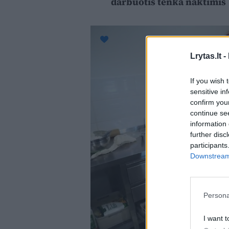
darbuotis tenka naktimis
Lrytas.lt -
If you wish 
sensitive in
confirm you
continue se
information 
further disc
participants
Downstream 
Persona
I want t