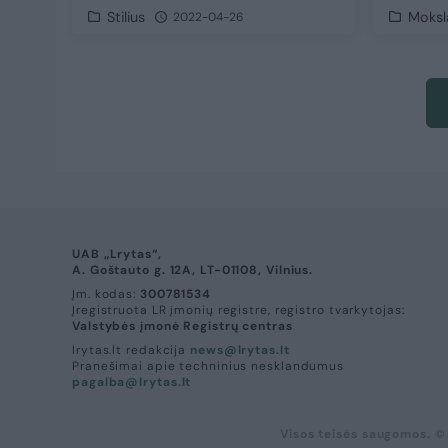
Stilius
Moksla
2022-04-26
UAB „Lrytas“,
A. Goštauto g. 12A, LT-01108, Vilnius.
Įm. kodas:
300781534
Įregistruota LR įmonių registre, registro tvarkytojas:
Valstybės įmonė Registrų centras
lrytas.lt redakcija
news@lrytas.lt
Pranešimai apie techninius nesklandumus
pagalba@lrytas.lt
Visos teisės saugomos. ©