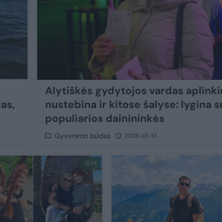
Alytiškės gydytojos vardas aplinki
ias,
nustebina ir kitose šalyse: lygina s
populiarios dainininkės
Gyvenimo būdas
2026-01-13
14