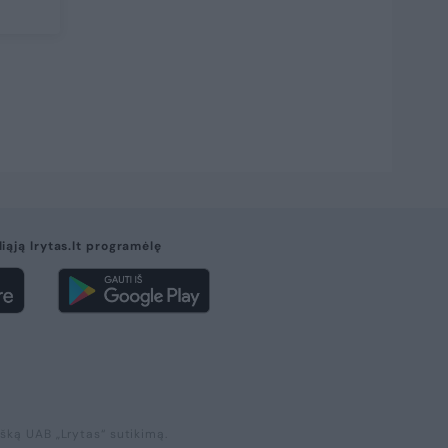
liąją lrytas.lt programėlę
išką UAB „Lrytas“ sutikimą.