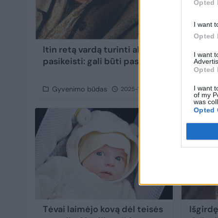
Opted 
I want t
Opted 
Itin retą vardą turinti alytiškė net galvojo 
I want 
pasikeisti: gali būti paskutinė Lietuvoje
Advertis
Opted 
I want t
Gyvenimo būdas
2025-11-25
of my P
was col
Opted 
1
Tėvai laimėjo kovą dėl teisės
Išgirdę