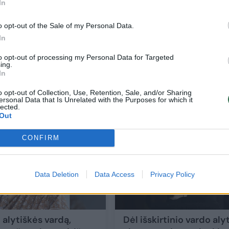
In
o opt-out of the Sale of my Personal Data.
In
jį
Retas ir poetiškas vardas, apie kurį tėvai
to opt-out of processing my Personal Data for Targeted
dažnai net nesusimąsto: Lietuvoje jį turi t
ing.
In
dvi mergaitės
o opt-out of Collection, Use, Retention, Sale, and/or Sharing
Gyvenimo būdas
2025-11-21
ersonal Data that Is Unrelated with the Purposes for which it
lected.
Out
1
CONFIRM
Data Deletion
Data Access
Privacy Policy
 alytiškės vardą,
Dėl išskirtinio vardo aly