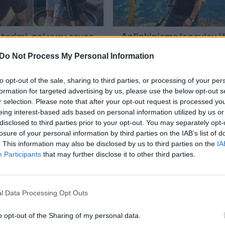
terimi, nei vyru savęs
Aplinkiniams lengviau iš
nti alytiškė
alytiškio pavardę nei va
Do Not Process My Personal Information
iasi, kad močiutės
„Mokytojai sakydavo, k
as retas vardas
atsakinės tas keistu var
to opt-out of the sale, sharing to third parties, or processing of your per
oda lyties
formation for targeted advertising by us, please use the below opt-out s
nimo būdas
Gyvenimo būdas
r selection. Please note that after your opt-out request is processed y
2025-12-03
2025-11
eing interest-based ads based on personal information utilized by us or
disclosed to third parties prior to your opt-out. You may separately opt-
5
losure of your personal information by third parties on the IAB’s list of
. This information may also be disclosed by us to third parties on the
IA
Participants
that may further disclose it to other third parties.
l Data Processing Opt Outs
o opt-out of the Sharing of my personal data.