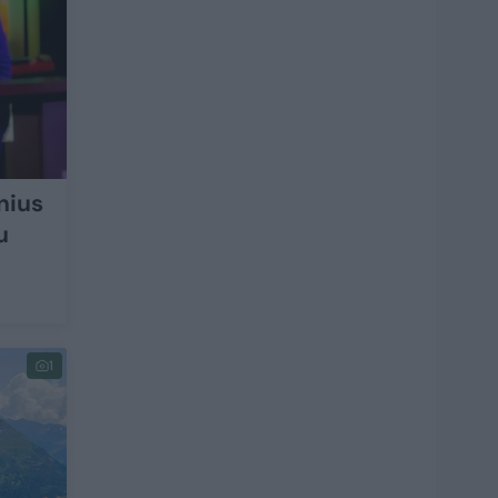
nius
u
1