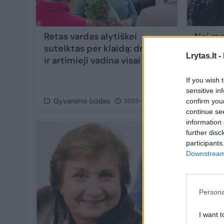
Retas vardas alytiškei
Nei mo
suteiktas per klaidą: draugai
nelaika
Lrytas.lt -
ir artimieji vadina visai kitaip
džiaug
išrinkt
If you wish 
neišdu
sensitive in
Gyvenimo būdas
Gyve
confirm you
2025-12-28
continue se
information 
further disc
participants
Downstream 
Persona
I want t