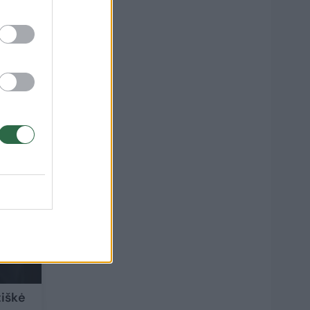
ik
1
tiškė