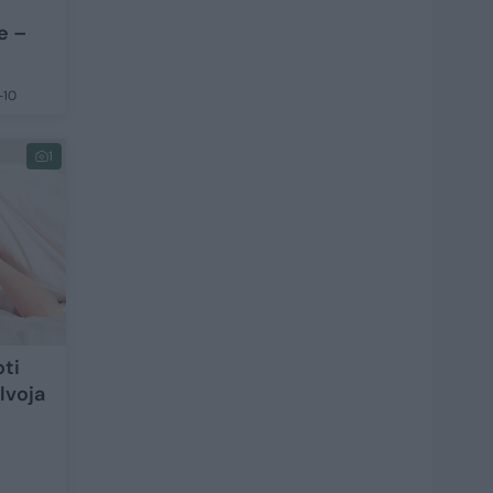
e –
-10
1
oti
lvoja