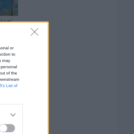
tarti
rdą:
ad
du“
sonal or
ection to
ou may
-27
 personal
out of the
1
 downstream
B’s List of