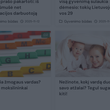
prašo pakartoti: iš
visą gyvenimą sulaukia
išmušė net
dėmesio: tokių Lietuvoj
acijos darbuotoją
vos 29
nimo būdas
Gyvenimo būdas
2025-11-12
2025-11
2
ia žmogaus vardas?
Nežinote, kokį vardą du
 mokslininkai
savo atžalai? Tegul suga
kiti!