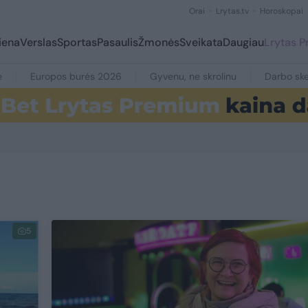
Orai
Lrytas.tv
Horoskopai
iena
Verslas
Sportas
Pasaulis
Žmonės
Sveikata
Daugiau
Lrytas 
e
Europos burės 2026
Gyvenu, ne skrolinu
Darbo ske
5