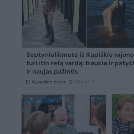
Septyniolikmetė iš Kupiškio rajono
turi itin retą vardą: traukia ir patyč
ir naujas pažintis
Gyvenimo būdas
2026-03-23
3