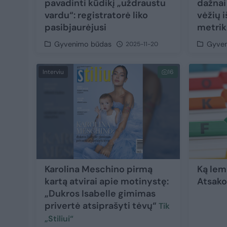
pavadinti kūdikį „uždraustu
dažnai 
vardu“: registratorė liko
vėžių 
pasibjaurėjusi
metrik
Gyvenimo būdas
Gyve
2025-11-20
Interviu
16
Karolina Meschino pirmą
Ką lem
kartą atvirai apie motinystę:
Atsako
„Dukros Isabelle gimimas
privertė atsiprašyti tėvų“
Tik
„Stiliui“