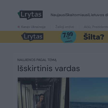
Naujausi
Skaitomiausi
Lietuvos d
Karas Ukrainoje
Žalioji erdvė
Ačiū, Prezident
NAUJIENOS PAGAL TEMĄ
Išskirtinis vardas