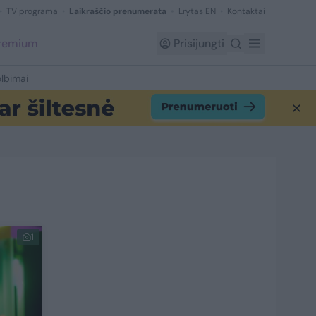
TV programa
Laikraščio prenumerata
Lrytas EN
Kontaktai
Premium
Prisijungti
lbimai
1