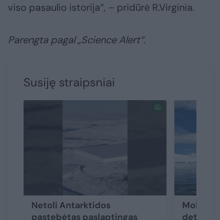
viso pasaulio istorija“, – pridūrė R.Virginia.
Parengta pagal „Science Alert“.
Susiję straipsniai
Netoli Antarktidos
Mokslini
pastebėtas paslaptingas
detaliau