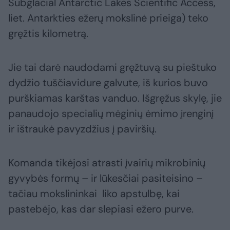
Subglacial Antarctic Lakes Scientific Access,
liet. Antarkties ežerų mokslinė prieiga) teko
gręžtis kilometrą.
Jie tai darė naudodami gręžtuvą su pieštuko
dydžio tuščiavidure galvute, iš kurios buvo
purškiamas karštas vanduo. Išgręžus skylę, jie
panaudojo specialių mėginių ėmimo įrenginį
ir ištraukė pavyzdžius į paviršių.
Komanda tikėjosi atrasti įvairių mikrobinių
gyvybės formų – ir lūkesčiai pasiteisino –
tačiau mokslininkai liko apstulbę, kai
pastebėjo, kas dar slepiasi ežero purve.