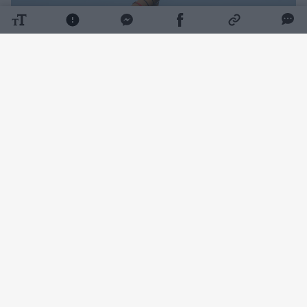
Daugiau nuotraukų (3)
Iranas nukreipė didelę ugnies galią į
kaimyninių šalių naftos perdirbimo gamyklas,
naftos eksporto infrastruktūrą ir turistinius
objektus, sukeldamas ekonominį chaosą
Persijos įlankos valstybėse ir šalyse, kurios su
jomis palaiko verslo ryšius.