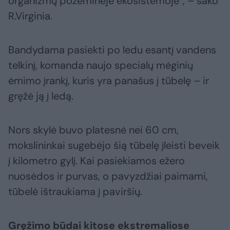
organizmų požeminėje ekosistemoje“, – sako
R.Virginia.
Bandydama pasiekti po ledu esantį vandens
telkinį, komanda naujo specialų mėginių
ėmimo įrankį, kuris yra panašus į tūbelę – ir
gręžė ją į ledą.
Nors skylė buvo platesnė nei 60 cm,
mokslininkai sugebėjo šią tūbelę įleisti beveik
į kilometro gylį. Kai pasiekiamos ežero
nuosėdos ir purvas, o pavyzdžiai paimami,
tūbelė ištraukiama į paviršių.
Gręžimo būdai kitose ekstremaliose