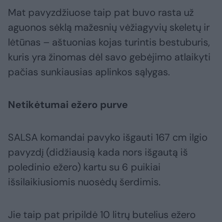
Mat pavyzdžiuose taip pat buvo rasta už
aguonos sėklą mažesnių vėžiagyvių skeletų ir
lėtūnas – aštuonias kojas turintis bestuburis,
kuris yra žinomas dėl savo gebėjimo atlaikyti
pačias sunkiausias aplinkos sąlygas.
Netikėtumai ežero purve
SALSA komandai pavyko išgauti 167 cm ilgio
pavyzdį (didžiausią kada nors išgautą iš
poledinio ežero) kartu su 6 puikiai
išsilaikiusiomis nuosėdų šerdimis.
Jie taip pat pripildė 10 litrų butelius ežero