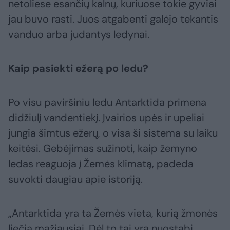
netoliese esančių kalnų, kuriuose tokie gyviai
jau buvo rasti. Juos atgabenti galėjo tekantis
vanduo arba judantys ledynai.
Kaip pasiekti ežerą po ledu?
Po visu paviršiniu ledu Antarktida primena
didžiulį vandentiekį. Įvairios upės ir upeliai
jungia šimtus ežerų, o visa ši sistema su laiku
keitėsi. Gebėjimas sužinoti, kaip žemyno
ledas reaguoja į Žemės klimatą, padeda
suvokti daugiau apie istoriją.
„Antarktida yra ta Žemės vieta, kurią žmonės
liečia mažiausiai. Dėl to tai yra nuostabi