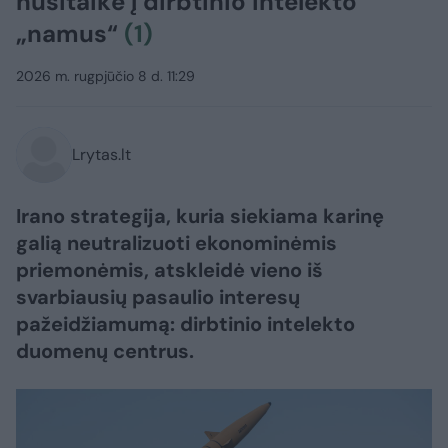
nusitaikė į dirbtinio intelekto
„namus“
(1)
2026 m. rugpjūčio 8 d. 11:29
Lrytas.lt
Irano strategija, kuria siekiama karinę
galią neutralizuoti ekonominėmis
priemonėmis, atskleidė vieno iš
svarbiausių pasaulio interesų
pažeidžiamumą: dirbtinio intelekto
duomenų centrus.