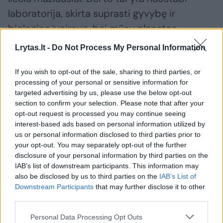
laboratorija, skirta suprasti gyvybę ir
biologinę įvairovę, bei mūsų planetos
ledyninę istoriją“, – sako Arkties studijų
Lrytas.lt -
Do Not Process My Personal Information
instituto direktorius Rossas Virginia.
If you wish to opt-out of the sale, sharing to third parties, or
processing of your personal or sensitive information for
Poledyninių vandenų stebėjimas yra svarbus
targeted advertising by us, please use the below opt-out
section to confirm your selection. Please note that after your
ir norint suvokti klimato kaitos pasekmes.
opt-out request is processed you may continue seeing
interest-based ads based on personal information utilized by
us or personal information disclosed to third parties prior to
„Daugiausia Antarktidos ledynai ir šelfiniai
your opt-out. You may separately opt-out of the further
ledynai kontroliuoja jūros lygį“, – teigia
disclosure of your personal information by third parties on the
IAB’s list of downstream participants. This information may
R.Virginia.
also be disclosed by us to third parties on the
IAB’s List of
Downstream Participants
that may further disclose it to other
third parties.
Žinoma, tyrinėti Antarktidos poledines
sistema yra be galo sudėtinga. „Gręžimas
Personal Data Processing Opt Outs