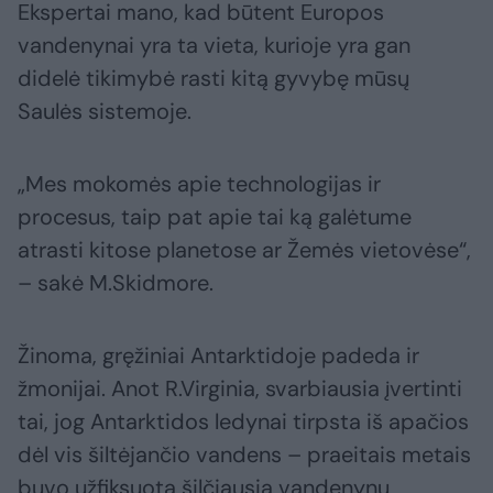
Ekspertai mano, kad būtent Europos
vandenynai yra ta vieta, kurioje yra gan
didelė tikimybė rasti kitą gyvybę mūsų
Saulės sistemoje.
„Mes mokomės apie technologijas ir
procesus, taip pat apie tai ką galėtume
atrasti kitose planetose ar Žemės vietovėse“,
– sakė M.Skidmore.
Žinoma, gręžiniai Antarktidoje padeda ir
žmonijai. Anot R.Virginia, svarbiausia įvertinti
tai, jog Antarktidos ledynai tirpsta iš apačios
dėl vis šiltėjančio vandens – praeitais metais
buvo užfiksuota šilčiausia vandenynų