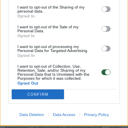
Antarktidoje reikalauja tokio pat kruopštumo
I want to opt-out of the Sharing of my
personal data.
ir atidumo, kaip ir kitos planetos tyrinėjimas.
Opted In
Iš kosmoso grįžę astronautai yra perkeliami į
I want to opt-out of the Sale of my
karantino zoną, o įranga yra visuomet sterili“,
Personal Data.
Opted In
– sako R.Virginia.
I want to opt-out of processing my
Personal Data for Targeted Advertising.
Opted In
Nešvarumai gali greitai sugadinti svarbų
tyrimą ar net gi suklaidinti mokslininkus –o
I want to opt-out of Collection, Use,
Retention, Sale, and/or Sharing of my
taip pat priversti juos manyti, kad atrado
Personal Data that Is Unrelated with the
Purposes for which it was collected.
kažkokią gyvybės formą, kuri net
Opted Out
neegzistuoja.
CONFIRM
„Mes visą laiką palaikome savo įrangą švarią.
Data Deletion
Data Access
Privacy Policy
Juk nenorime įkalinti paviršiuje gyvenančių