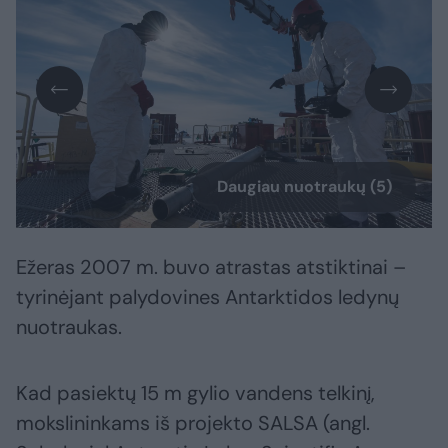
Daugiau nuotraukų (5)
Ežeras 2007 m. buvo atrastas atstiktinai –
tyrinėjant palydovines Antarktidos ledynų
nuotraukas.
Kad pasiektų 15 m gylio vandens telkinį,
mokslininkams iš projekto SALSA (angl.