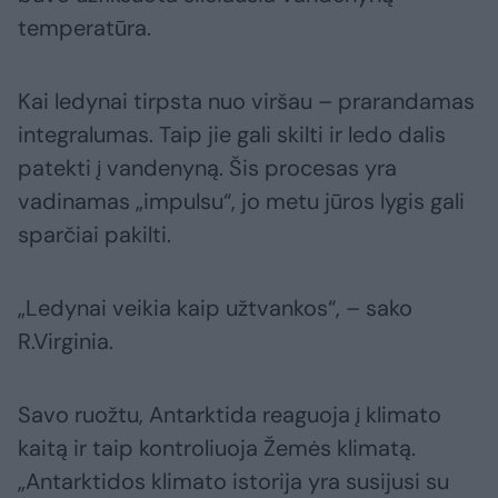
temperatūra.
Kai ledynai tirpsta nuo viršau – prarandamas
integralumas. Taip jie gali skilti ir ledo dalis
patekti į vandenyną. Šis procesas yra
vadinamas „impulsu“, jo metu jūros lygis gali
sparčiai pakilti.
„Ledynai veikia kaip užtvankos“, – sako
R.Virginia.
Savo ruožtu, Antarktida reaguoja į klimato
kaitą ir taip kontroliuoja Žemės klimatą.
„Antarktidos klimato istorija yra susijusi su