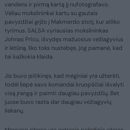
vandens ir pirmą kartą jį nufotografavo.
Vėliau mokslininkai kartu su gautais
pavyzdžiai grįžo į Makmerdo stotį, kur atliko
tyrimus. SALSA vyriausias mokslininkas
Johnas Pricu, išvydęs mažuosius vėžiagyvius
ir lėtūną, liko toks nustebęs, jog pamanė, kad
tai kažkokia klaida.
Jis buvo įsitikinęs, kad mėginiai yra užteršti,
todėl liepė savo komandai kruopščiai išvalyti
visą įrangą ir paimti daugiau pavyzdžių. Bet
juose buvo rasta dar daugiau vėžiagyvių
liekanų.
Mercerio ežeras yra antrasis poledinis ežeras,