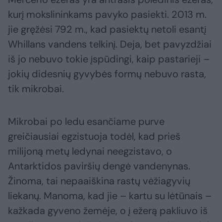
kurį mokslininkams pavyko pasiekti. 2013 m.
jie gręžėsi 792 m., kad pasiektų netoli esantį
Whillans vandens telkinį. Deja, bet pavyzdžiai
iš jo nebuvo tokie įspūdingi, kaip pastarieji –
jokių didesnių gyvybės formų nebuvo rasta,
tik mikrobai.
Mikrobai po ledu esančiame purve
greičiausiai egzistuoja todėl, kad prieš
milijoną metų ledynai neegzistavo, o
Antarktidos paviršių dengė vandenynas.
Žinoma, tai nepaaiškina rastų vėžiagyvių
liekanų. Manoma, kad jie – kartu su lėtūnais –
kažkada gyveno žemėje, o į ežerą pakliuvo iš