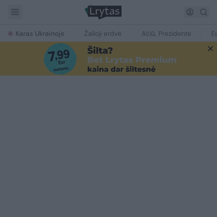
Karas Ukrainoje
Žalioji erdvė
Ačiū, Prezidente
E