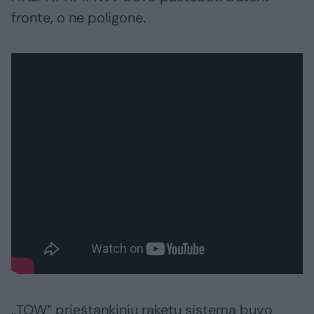
fronte, o ne poligone.
„TOW“ prieštankinių raketų sistema buvo