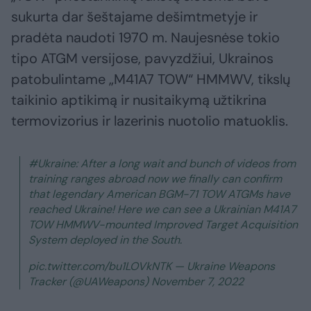
sukurta dar šeštajame dešimtmetyje ir
pradėta naudoti 1970 m. Naujesnėse tokio
tipo ATGM versijose, pavyzdžiui, Ukrainos
patobulintame „M41A7 TOW“ HMMWV, tikslų
taikinio aptikimą ir nusitaikymą užtikrina
termovizorius ir lazerinis nuotolio matuoklis.
#Ukraine: After a long wait and bunch of videos from
training ranges abroad now we finally can confirm
that legendary American BGM-71 TOW ATGMs have
reached Ukraine! Here we can see a Ukrainian M41A7
TOW HMMWV-mounted Improved Target Acquisition
System deployed in the South.
pic.twitter.com/bu1LOVkNTK — Ukraine Weapons
Tracker (@UAWeapons) November 7, 2022