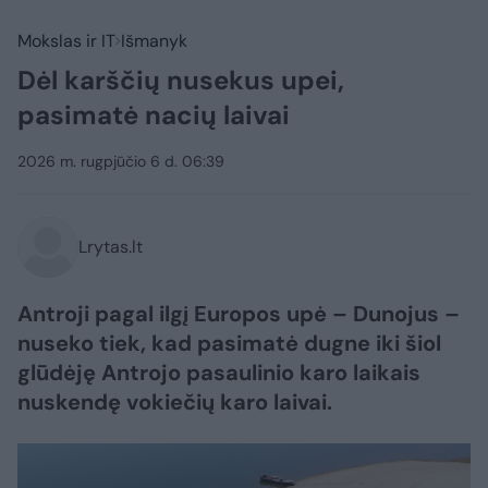
Mokslas ir IT
Išmanyk
Dėl karščių nusekus upei,
pasimatė nacių laivai
2026 m. rugpjūčio 6 d. 06:39
Lrytas.lt
Antroji pagal ilgį Europos upė – Dunojus –
nuseko tiek, kad pasimatė dugne iki šiol
glūdėję Antrojo pasaulinio karo laikais
nuskendę vokiečių karo laivai.