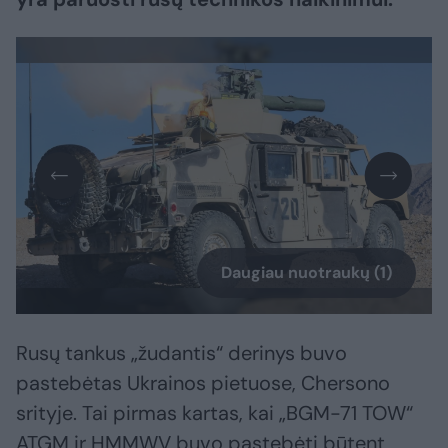
Daugiau nuotraukų (1)
Rusų tankus „žudantis“ derinys buvo
pastebėtas Ukrainos pietuose, Chersono
srityje. Tai pirmas kartas, kai „BGM-71 TOW“
ATGM ir HMMWV buvo pastebėti būtent