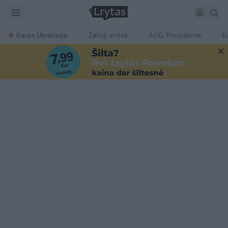
Karas Ukrainoje
Žalioji erdvė
Ačiū, Prezidente
E