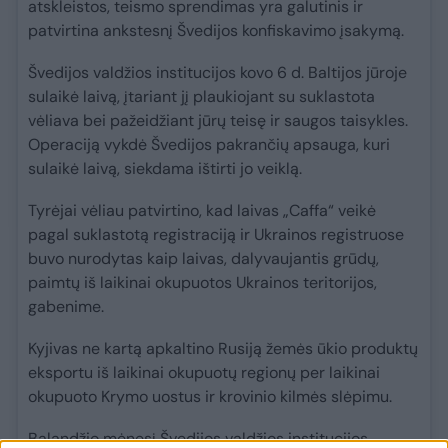
atskleistos, teismo sprendimas yra galutinis ir
patvirtina ankstesnį Švedijos konfiskavimo įsakymą.
Švedijos valdžios institucijos kovo 6 d. Baltijos jūroje
sulaikė laivą, įtariant jį plaukiojant su suklastota
vėliava bei pažeidžiant jūrų teisę ir saugos taisykles.
Operaciją vykdė Švedijos pakrančių apsauga, kuri
sulaikė laivą, siekdama ištirti jo veiklą.
Tyrėjai vėliau patvirtino, kad laivas „Caffa“ veikė
pagal suklastotą registraciją ir Ukrainos registruose
buvo nurodytas kaip laivas, dalyvaujantis grūdų,
paimtų iš laikinai okupuotos Ukrainos teritorijos,
gabenime.
Kyjivas ne kartą apkaltino Rusiją žemės ūkio produktų
eksportu iš laikinai okupuotų regionų per laikinai
okupuoto Krymo uostus ir krovinio kilmės slėpimu.
Balandžio mėnesį Švedijos valdžios institucijos