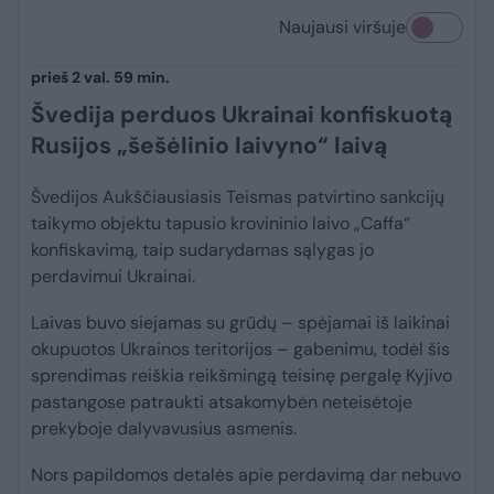
Naujausi viršuje
prieš 2 val. 59 min.
Švedija perduos Ukrainai konfiskuotą
Rusijos „šešėlinio laivyno“ laivą
Švedijos Aukščiausiasis Teismas patvirtino sankcijų
taikymo objektu tapusio krovininio laivo „Caffa“
konfiskavimą, taip sudarydamas sąlygas jo
perdavimui Ukrainai.
Laivas buvo siejamas su grūdų – spėjamai iš laikinai
okupuotos Ukrainos teritorijos – gabenimu, todėl šis
sprendimas reiškia reikšmingą teisinę pergalę Kyjivo
pastangose patraukti atsakomybėn neteisėtoje
prekyboje dalyvavusius asmenis.
Nors papildomos detalės apie perdavimą dar nebuvo