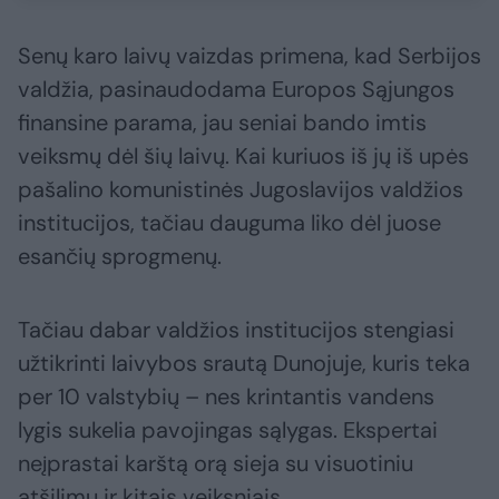
Senų karo laivų vaizdas primena, kad Serbijos
valdžia, pasinaudodama Europos Sąjungos
finansine parama, jau seniai bando imtis
veiksmų dėl šių laivų. Kai kuriuos iš jų iš upės
pašalino komunistinės Jugoslavijos valdžios
institucijos, tačiau dauguma liko dėl juose
esančių sprogmenų.
Tačiau dabar valdžios institucijos stengiasi
užtikrinti laivybos srautą Dunojuje, kuris teka
per 10 valstybių – nes krintantis vandens
lygis sukelia pavojingas sąlygas. Ekspertai
neįprastai karštą orą sieja su visuotiniu
atšilimu ir kitais veiksniais.