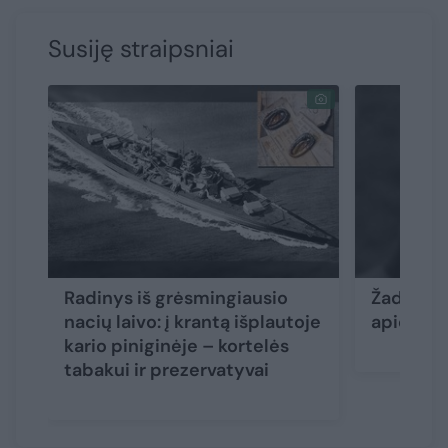
Susiję straipsniai
Radinys iš grėsmingiausio
Žada atve
nacių laivo: į krantą išplautoje
apie kra
kario piniginėje – kortelės
tabakui ir prezervatyvai