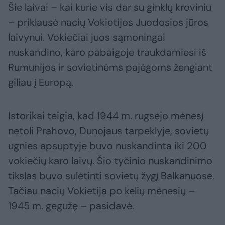
Šie laivai – kai kurie vis dar su ginklų kroviniu
– priklausė nacių Vokietijos Juodosios jūros
laivynui. Vokiečiai juos sąmoningai
nuskandino, karo pabaigoje traukdamiesi iš
Rumunijos ir sovietinėms pajėgoms žengiant
giliau į Europą.
Istorikai teigia, kad 1944 m. rugsėjo mėnesį
netoli Prahovo, Dunojaus tarpeklyje, sovietų
ugnies apsuptyje buvo nuskandinta iki 200
vokiečių karo laivų. Šio tyčinio nuskandinimo
tikslas buvo sulėtinti sovietų žygį Balkanuose.
Tačiau nacių Vokietija po kelių mėnesių –
1945 m. gegužę – pasidavė.