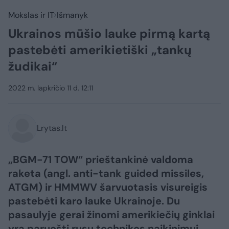
Mokslas ir IT
Išmanyk
Ukrainos mūšio lauke pirmą kartą
pastebėti amerikietiški „tankų
žudikai“
2022 m. lapkričio 11 d. 12:11
Lrytas.lt
„BGM-71 TOW“ prieštankinė valdoma
raketa (angl. anti-tank guided missiles,
ATGM) ir HMMWV šarvuotasis visureigis
pastebėti karo lauke Ukrainoje. Du
pasaulyje gerai žinomi amerikiečių ginklai
yra paruošti rusų technikos naikinimui.