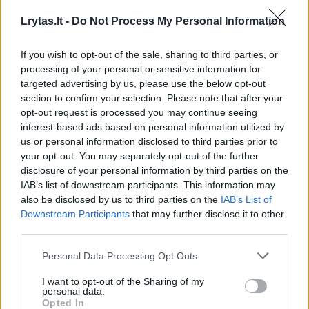
nurodė konfiskuoti laivą „Caffa“, taip sudarydamos
Lrytas.lt -
Do Not Process My Personal Information
sąlygas teisminiam procesui dėl jo būsimos
nuosavybės. Aukščiausiojo Teismo naujausias
If you wish to opt-out of the sale, sharing to third parties, or
sprendimas užbaigia šį procesą, leidžiant laivą
processing of your personal or sensitive information for
oficialiai perduoti Ukrainai, rašo „Defense Express“.
targeted advertising by us, please use the below opt-out
section to confirm your selection. Please note that after your
Skaityti daugiau
opt-out request is processed you may continue seeing
interest-based ads based on personal information utilized by
us or personal information disclosed to third parties prior to
your opt-out. You may separately opt-out of the further
karinė technika
^Instant
raketų sistema
disclosure of your personal information by third parties on the
Rodyti daugiau žymių
IAB’s list of downstream participants. This information may
also be disclosed by us to third parties on the
IAB’s List of
Downstream Participants
that may further disclose it to other
third parties.
Komentuoti po šiuo straipsniu
Personal Data Processing Opt Outs
Komentuoti gali tik Lrytas registruoti vartotojai.
I want to opt-out of the Sharing of my
personal data.
Prisijunkite prie registruotų vartotojų
Opted In