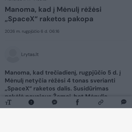
Manoma, kad į Mėnulį rėžėsi
„SpaceX“ raketos pakopa
2026 m. rugpjūčio 6 d. 06:16
Lrytas.lt
Manoma, kad trečiadienį, rugpjūčio 5 d. į
Mėnulį netyčia rėžėsi 4 tonas sverianti
„SpaceX“ raketos dalis. Susidūrimas
nekėlė pavojaus Žemei, bet Mėnulio
paviršiuje gali likti krateris.