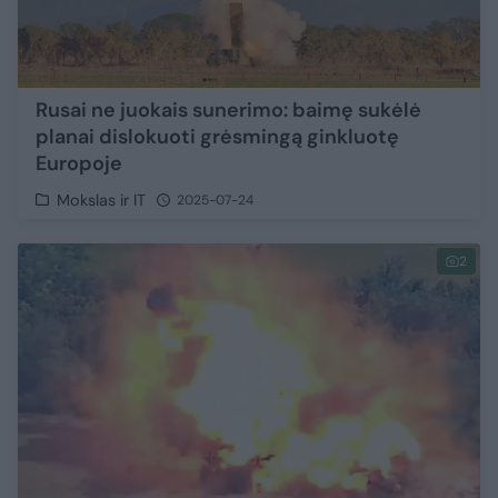
Rusai ne juokais sunerimo: baimę sukėlė
planai dislokuoti grėsmingą ginkluotę
Europoje
Mokslas ir IT
2025-07-24
2