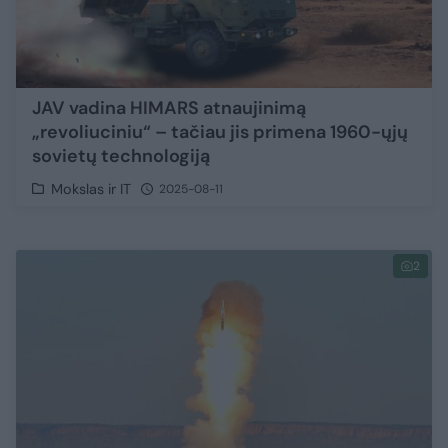
JAV vadina HIMARS atnaujinimą
„revoliuciniu“ – tačiau jis primena 1960-ųjų
sovietų technologiją
Mokslas ir IT
2025-08-11
2