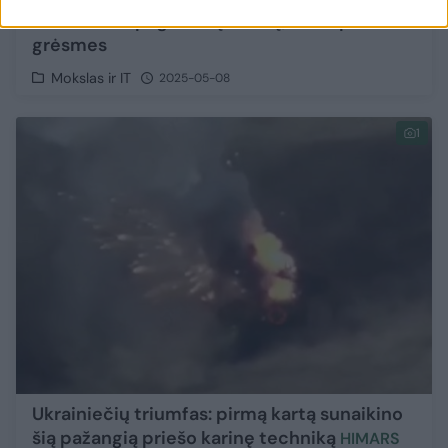
sunaikino ir pagrindinį taikinį, ir dar penkias
grėsmes
Mokslas ir IT
2025-05-08
1
Ukrainiečių triumfas: pirmą kartą sunaikino
šią pažangią priešo karinę techniką
​HIMARS