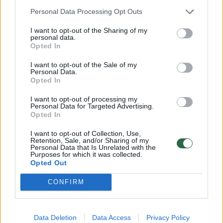
Istorinis smūgis: skelbia, kad Ukraina pirmą
Personal Data Processing Opt Outs
kartą sunaikino raketų sistemą „Iskander“
Manoma, kad buvo ruošiamasi smogti Kyjivui
I want to opt-out of the Sharing of my
personal data.
Mokslas ir IT
2025-06-05
Opted In
I want to opt-out of the Sale of my
Personal Data.
Opted In
1
I want to opt-out of processing my
Personal Data for Targeted Advertising.
Opted In
I want to opt-out of Collection, Use,
Retention, Sale, and/or Sharing of my
Personal Data that Is Unrelated with the
Purposes for which it was collected.
Opted Out
CONFIRM
Data Deletion
Data Access
Privacy Policy
Mūšio lauke – dviguba sėkmė: ukrainiečiai