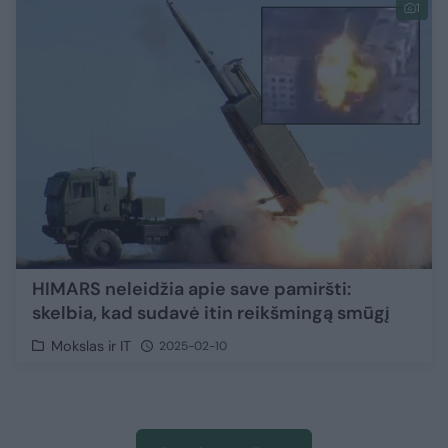
1
HIMARS neleidžia apie save pamiršti:
skelbia, kad sudavė itin reikšmingą smūgį
Mokslas ir IT
2025-02-10