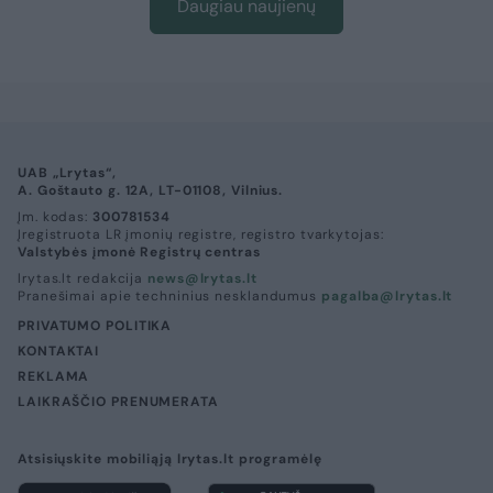
Daugiau naujienų
UAB „Lrytas“,
A. Goštauto g. 12A, LT-01108, Vilnius.
Įm. kodas:
300781534
Įregistruota LR įmonių registre, registro tvarkytojas:
Valstybės įmonė Registrų centras
lrytas.lt redakcija
news@lrytas.lt
Pranešimai apie techninius nesklandumus
pagalba@lrytas.lt
PRIVATUMO POLITIKA
KONTAKTAI
REKLAMA
LAIKRAŠČIO PRENUMERATA
Atsisiųskite mobiliąją lrytas.lt programėlę