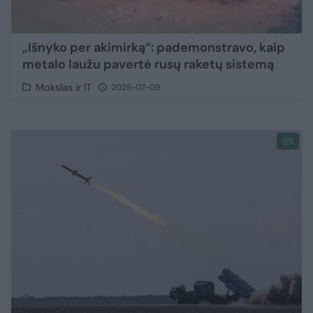
„Išnyko per akimirką“: pademonstravo, kaip
metalo laužu pavertė rusų raketų sistemą
Mokslas ir IT
2025-07-09
1