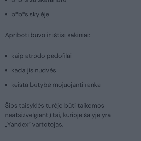
b*b*s skylėje
Apriboti buvo ir ištisi sakiniai:
kaip atrodo pedofilai
kada jis nudvės
keista būtybė mojuojanti ranka
Šios taisyklės turėjo būti taikomos
neatsižvelgiant į tai, kurioje šalyje yra
„Yandex“ vartotojas.