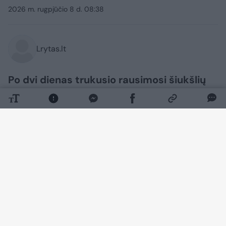
2026 m. rugpjūčio 8 d. 08:38
Lrytas.lt
Po dvi dienas trukusio rausimosi šiukšlių
kalnuose, loterijos dalyvė galiausiai
atgavo savo pradingusį laimingąjį bilietą,
kurio vertė 1 000 389 eurai.