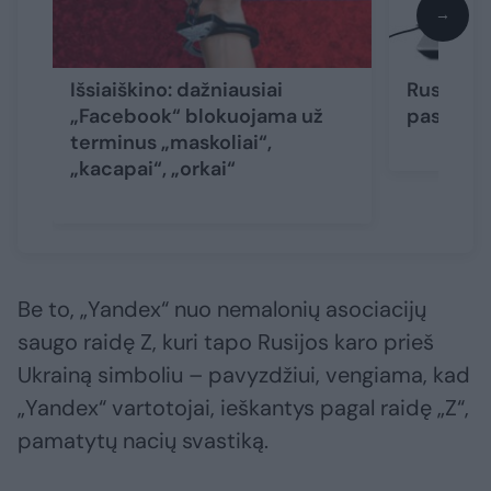
→
Išsiaiškino: dažniausiai
Rusija „
„Facebook“ blokuojama už
paskelbė 
terminus „maskoliai“,
„kacapai“, „orkai“
Be to, „Yandex“ nuo nemalonių asociacijų
saugo raidę Z, kuri tapo Rusijos karo prieš
Ukrainą simboliu – pavyzdžiui, vengiama, kad
„Yandex“ vartotojai, ieškantys pagal raidę „Z“,
pamatytų nacių svastiką.