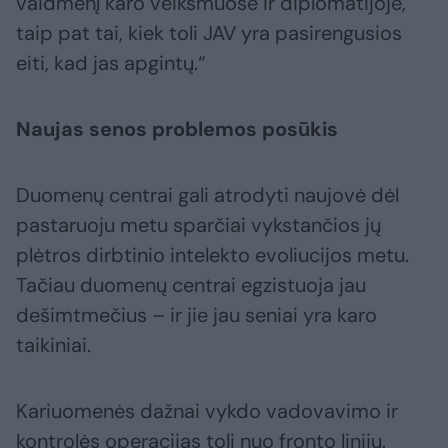
vaidmenį karo veiksmuose ir diplomatijoje,
taip pat tai, kiek toli JAV yra pasirengusios
eiti, kad jas apgintų.“
Naujas senos problemos posūkis
Duomenų centrai gali atrodyti naujovė dėl
pastaruoju metu sparčiai vykstančios jų
plėtros dirbtinio intelekto evoliucijos metu.
Tačiau duomenų centrai egzistuoja jau
dešimtmečius – ir jie jau seniai yra karo
taikiniai.
Kariuomenės dažnai vykdo vadovavimo ir
kontrolės operacijas toli nuo fronto linijų.