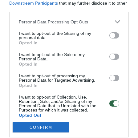
Downstream Participants
that may further disclose it to other
d. išpuolio, o palydovinės nuotraukos rodo
third parties.
didelius AWS objekto pažeidimus.
Personal Data Processing Opt Outs
I want to opt-out of the Sharing of my
Karo pradžioje Iranas aiškiai pareiškė, kad
personal data.
Opted In
duomenų centrus laiko pagrįstais kariniais
taikiniais. Buvo paskelbtas sąrašas, kuriame
I want to opt-out of the Sale of my
Personal Data.
buvo nurodyti 29 regioniniai technologijų
Opted In
objektai, įskaitant „Amazon“, „Google“,
I want to opt-out of processing my
Personal Data for Targeted Advertising.
„Microsoft“, „Nvidia“ ir „Palantir“
Opted In
priklausančius objektus.
I want to opt-out of Collection, Use,
Retention, Sale, and/or Sharing of my
Personal Data that Is Unrelated with the
Purposes for which it was collected.
„Telegram“ žinutėje, paskelbtoje po liepos 21
Opted Out
d. atakos prieš „Amazon“ duomenų centrą,
CONFIRM
Irano režimas teigė, kad vėl smogė šiam