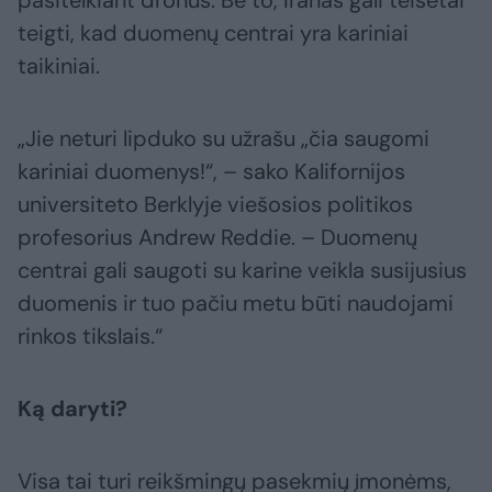
pasitelkiant dronus. Be to, Iranas gali teisėtai
teigti, kad duomenų centrai yra kariniai
taikiniai.
„Jie neturi lipduko su užrašu „čia saugomi
kariniai duomenys!“, – sako Kalifornijos
universiteto Berklyje viešosios politikos
profesorius Andrew Reddie. – Duomenų
centrai gali saugoti su karine veikla susijusius
duomenis ir tuo pačiu metu būti naudojami
rinkos tikslais.“
Ką daryti?
Visa tai turi reikšmingų pasekmių įmonėms,