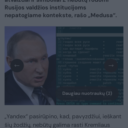
Rusijos valdžios institucijoms
nepatogiame kontekste, rašo „Medusa“.
Daugiau nuotraukų (2)
„Yandex“ pasirūpino, kad, pavyzdžiui, ieškant
šių žodžių, nebūtų galima rasti Kremliaus