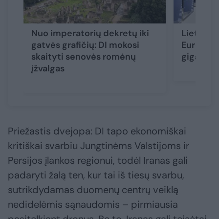
Nuo imperatorių dekretų iki
Lietuva i
gatvės grafičių: DI mokosi
Europos 
skaityti senovės romėnų
gigagam
įžvalgas
Priežastis dvejopa: DI tapo ekonomiškai
kritiškai svarbiu Jungtinėms Valstijoms ir
Persijos įlankos regionui, todėl Iranas gali
padaryti žalą ten, kur tai iš tiesų svarbu,
sutrikdydamas duomenų centrų veiklą
nedidelėmis sąnaudomis – pirmiausia