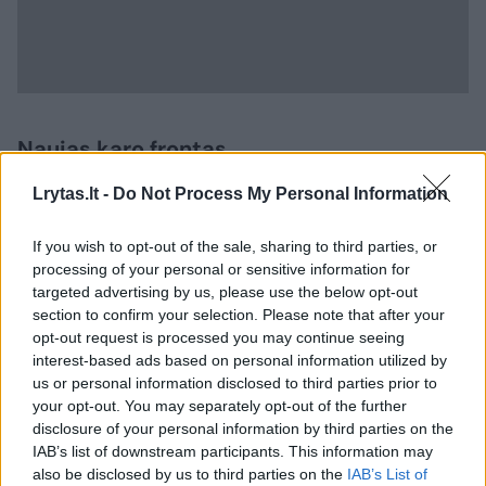
Naujas karo frontas
Lrytas.lt -
Do Not Process My Personal Information
Iranas ir Jungtinės Valstijos užpuolė
If you wish to opt-out of the sale, sharing to third parties, or
mažiausiai penkis duomenų centrus Persijos
processing of your personal or sensitive information for
įlankos regione – jau įskaičiuojant ir antrąjį
targeted advertising by us, please use the below opt-out
Irano raketų išpuolį prieš „Amazon“ duomenų
section to confirm your selection. Please note that after your
opt-out request is processed you may continue seeing
centrą Bahreine praėjusio mėnesio
interest-based ads based on personal information utilized by
pabaigoje. „Amazon“ atsisakė komentuoti,
us or personal information disclosed to third parties prior to
your opt-out. You may separately opt-out of the further
tačiau jos „Amazon Web Services“ (AWS)
disclosure of your personal information by third parties on the
valdymo duomenyse matyti, kad regione
IAB’s list of downstream participants. This information may
also be disclosed by us to third parties on the
IAB’s List of
sutrikimai tęsiasi nuo pirmojo balandžio 30