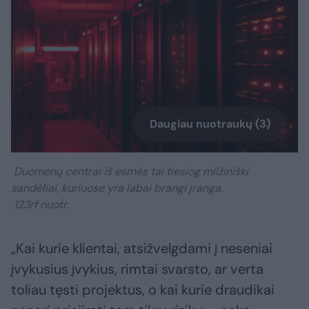
Daugiau nuotraukų (3)
Duomenų centrai iš esmės tai tiesiog milžiniški
sandėliai, kuriuose yra labai brangi įranga.
123rf nuotr.
„Kai kurie klientai, atsižvelgdami į neseniai
įvykusius įvykius, rimtai svarsto, ar verta
toliau tęsti projektus, o kai kurie draudikai