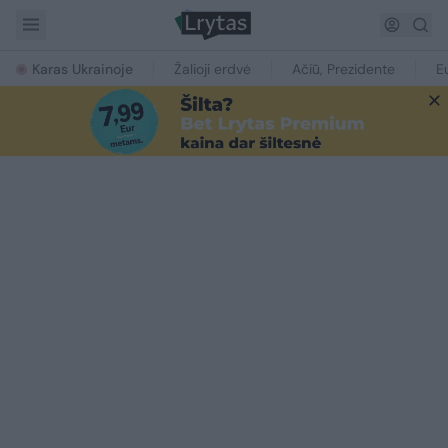
Karas Ukrainoje
Žalioji erdvė
Ačiū, Prezidente
E