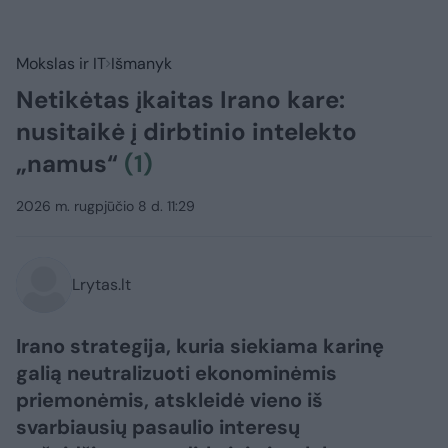
Mokslas ir IT
Išmanyk
Netikėtas įkaitas Irano kare:
nusitaikė į dirbtinio intelekto
„namus“
(1)
2026 m. rugpjūčio 8 d. 11:29
Lrytas.lt
Irano strategija, kuria siekiama karinę
galią neutralizuoti ekonominėmis
priemonėmis, atskleidė vieno iš
svarbiausių pasaulio interesų