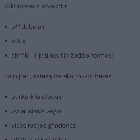
diktatoriaus atvaizdų:
p**dabolas
plikis
ch**lo (ir įvairios šio žodžio formos)
Taip pat į sarašą pateko tokios frazės:
bunkerinis diedas
vyriausiasis vagis
visos rusijos g*ndonas
b*b*s su skafandru