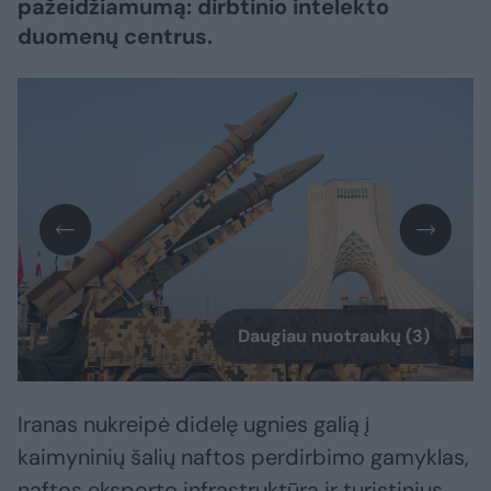
pažeidžiamumą: dirbtinio intelekto
duomenų centrus.
Daugiau nuotraukų (3)
Iranas nukreipė didelę ugnies galią į
kaimyninių šalių naftos perdirbimo gamyklas,
naftos eksporto infrastruktūrą ir turistinius