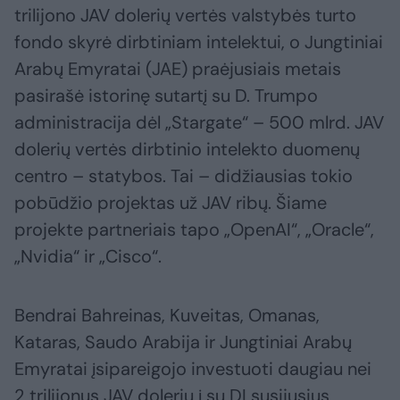
trilijono JAV dolerių vertės valstybės turto
fondo skyrė dirbtiniam intelektui, o Jungtiniai
Arabų Emyratai (JAE) praėjusiais metais
pasirašė istorinę sutartį su D. Trumpo
administracija dėl „Stargate“ – 500 mlrd. JAV
dolerių vertės dirbtinio intelekto duomenų
centro – statybos. Tai – didžiausias tokio
pobūdžio projektas už JAV ribų. Šiame
projekte partneriais tapo „OpenAI“, „Oracle“,
„Nvidia“ ir „Cisco“.
Bendrai Bahreinas, Kuveitas, Omanas,
Kataras, Saudo Arabija ir Jungtiniai Arabų
Emyratai įsipareigojo investuoti daugiau nei
2 trilijonus JAV dolerių į su DI susijusius