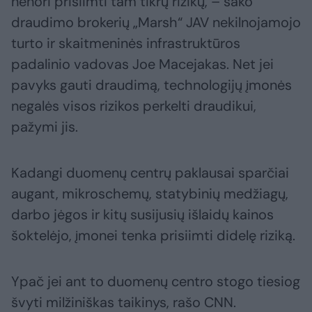
nenori prisiimti tam tikrų rizikų, – sako
draudimo brokerių „Marsh“ JAV nekilnojamojo
turto ir skaitmeninės infrastruktūros
padalinio vadovas Joe Macejakas. Net jei
pavyks gauti draudimą, technologijų įmonės
negalės visos rizikos perkelti draudikui,
pažymi jis.
Kadangi duomenų centrų paklausai sparčiai
augant, mikroschemų, statybinių medžiagų,
darbo jėgos ir kitų susijusių išlaidų kainos
šoktelėjo, įmonei tenka prisiimti didelę riziką.
Ypač jei ant to duomenų centro stogo tiesiog
švyti milžiniškas taikinys, rašo CNN.