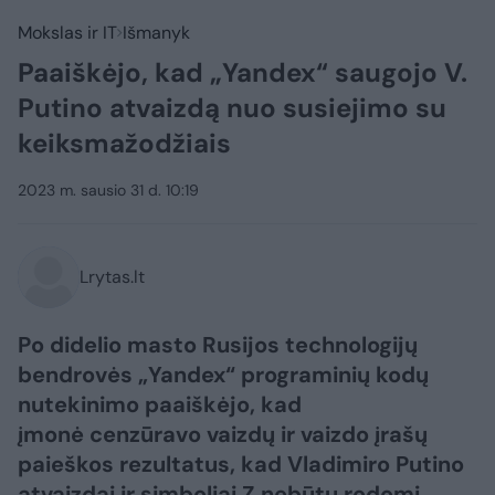
Mokslas ir IT
Išmanyk
Paaiškėjo, kad „Yandex“ saugojo V.
Putino atvaizdą nuo susiejimo su
keiksmažodžiais
2023 m. sausio 31 d. 10:19
Lrytas.lt
Po didelio masto Rusijos technologijų
bendrovės „Yandex“ programinių kodų
nutekinimo paaiškėjo, kad
įmonė cenzūravo vaizdų ir vaizdo įrašų
paieškos rezultatus, kad Vladimiro Putino
atvaizdai ir simboliai Z nebūtų rodomi