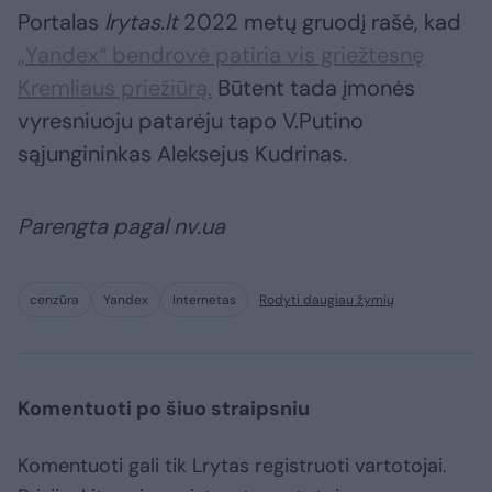
Portalas
lrytas.lt
2022 metų gruodį rašė, kad
„Yandex“ bendrovė patiria vis griežtesnę
Kremliaus priežiūrą.
Būtent tada įmonės
vyresniuoju patarėju tapo V.Putino
sąjungininkas Aleksejus Kudrinas.
Parengta pagal nv.ua
cenzūra
Yandex
Internetas
Rodyti daugiau žymių
Komentuoti po šiuo straipsniu
Komentuoti gali tik Lrytas registruoti vartotojai.