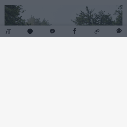
Daugiau nuotraukų (1)
Pagal pareigūnų teiginius, Pietų Korėjos
kariuomenės valdomas tankas „K1E1“
užsidegė per šaudymo pratybas netoli
pasienio miesto Pocheono. Gaisras kilo