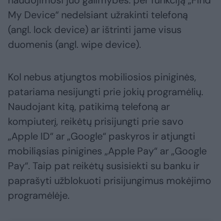
naudojimosi juo galimybes: per funkciją „Find
My Device“ nedelsiant užrakinti telefoną
(angl. lock device) ar ištrinti jame visus
duomenis (angl. wipe device).
Kol nebus atjungtos mobiliosios piniginės,
patariama nesijungti prie jokių programėlių.
Naudojant kitą, patikimą telefoną ar
kompiuterį, reikėtų prisijungti prie savo
„Apple ID“ ar „Google“ paskyros ir atjungti
mobiliąsias pinigines „Apple Pay“ ar „Google
Pay“. Taip pat reikėtų susisiekti su banku ir
paprašyti užblokuoti prisijungimus mokėjimo
programėlėje.