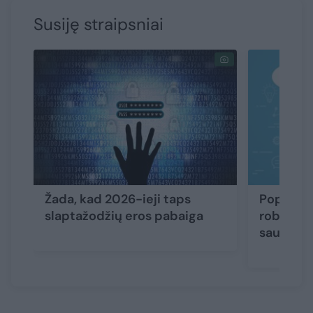
Susiję straipsniai
Žada, kad 2026-ieji taps
Populiar
slaptažodžių eros pabaiga
robotai t
saugumo