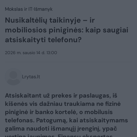
Mokslas ir IT
Išmanyk
Nusikaltėlių taikinyje – ir
mobiliosios piniginės: kaip saugiai
atsiskaityti telefonu?
2026 m. sausio 14 d. 13:00
Lrytas.lt
Atsiskaitant už prekes ir paslaugas, iš
kišenės vis dažniau traukiama ne fizinė
piniginė ir banko kortelė, o mobilusis
telefonas. Patogumą, kai atsiskaitymams
galima naudoti išmanųjį įrenginį, ypač
vertina jaunimas. Finansų ekspertas