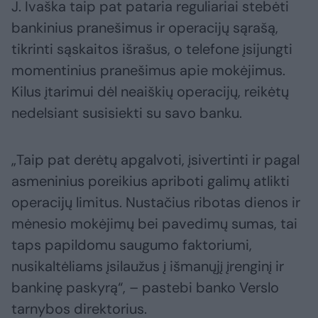
J. Ivaška taip pat pataria reguliariai stebėti
bankinius pranešimus ir operacijų sąrašą,
tikrinti sąskaitos išrašus, o telefone įsijungti
momentinius pranešimus apie mokėjimus.
Kilus įtarimui dėl neaiškių operacijų, reikėtų
nedelsiant susisiekti su savo banku.
„Taip pat derėtų apgalvoti, įsivertinti ir pagal
asmeninius poreikius apriboti galimų atlikti
operacijų limitus. Nustačius ribotas dienos ir
mėnesio mokėjimų bei pavedimų sumas, tai
taps papildomu saugumo faktoriumi,
nusikaltėliams įsilaužus į išmanųjį įrenginį ir
bankinę paskyrą“, – pastebi banko Verslo
tarnybos direktorius.