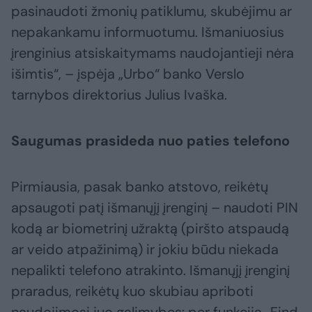
pasinaudoti žmonių patiklumu, skubėjimu ar
nepakankamu informuotumu. Išmaniuosius
įrenginius atsiskaitymams naudojantieji nėra
išimtis“, – įspėja „Urbo“ banko Verslo
tarnybos direktorius Julius Ivaška.
Saugumas prasideda nuo paties telefono
Pirmiausia, pasak banko atstovo, reikėtų
apsaugoti patį išmanųjį įrenginį – naudoti PIN
kodą ar biometrinį užraktą (piršto atspaudą
ar veido atpažinimą) ir jokiu būdu niekada
nepalikti telefono atrakinto. Išmanųjį įrenginį
praradus, reikėtų kuo skubiau apriboti