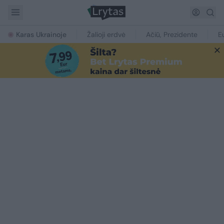
Karas Ukrainoje
Žalioji erdvė
Ačiū, Prezidente
E