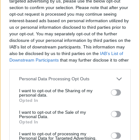
targeted advertising by us, please use the below opt-out
kurie gali būti nesaugūs ir naudoti mobilųjį
section to confirm your selection. Please note that after your
opt-out request is processed you may continue seeing
internetą. Taip pat visuomet reikėtų naudoti
interest-based ads based on personal information utilized by
tik oficialias programėlių parduotuves –
us or personal information disclosed to third parties prior to
„Google Play“ ir „App Store“ – bei reguliariai
your opt-out. You may separately opt-out of the further
disclosure of your personal information by third parties on the
atnaujinti operacinę sistemą ir pačią
IAB’s list of downstream participants. This information may
mobiliojo mokėjimo programėlę.
also be disclosed by us to third parties on the
IAB’s List of
Downstream Participants
that may further disclose it to other
third parties.
Nepraraskite budrumo
Personal Data Processing Opt Outs
I want to opt-out of the Sharing of my
Nuolatinis budrumas, pasakbanko atstovo,
personal data.
Opted In
ženkliai sumažina nusikaltėlių sėkmės
tikimybę, tad reikėtų reguliariai tikrinti paties
I want to opt-out of the Sale of my
Personal Data.
įrenginio ir jame įdiegtų programėlių situaciją.
Opted In
I want to opt-out of processing my
Personal Data for Targeted Advertising.