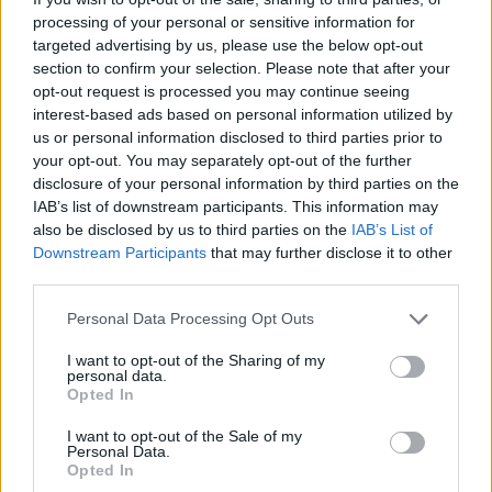
processing of your personal or sensitive information for
targeted advertising by us, please use the below opt-out
section to confirm your selection. Please note that after your
opt-out request is processed you may continue seeing
interest-based ads based on personal information utilized by
us or personal information disclosed to third parties prior to
your opt-out. You may separately opt-out of the further
disclosure of your personal information by third parties on the
IAB’s list of downstream participants. This information may
SEB banko klientai galės atsiskaityti
also be disclosed by us to third parties on the
IAB’s List of
mobiliuoju telefonu
Downstream Participants
that may further disclose it to other
third parties.
Mokslas ir IT
2020-04-22
Personal Data Processing Opt Outs
I want to opt-out of the Sharing of my
personal data.
Opted In
I want to opt-out of the Sale of my
Personal Data.
Opted In