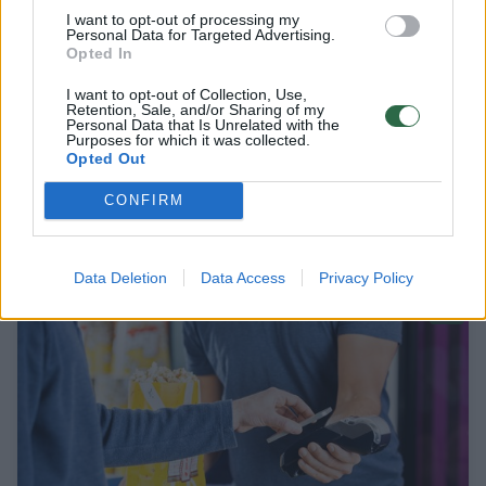
I want to opt-out of processing my
Personal Data for Targeted Advertising.
Opted In
I want to opt-out of Collection, Use,
Retention, Sale, and/or Sharing of my
Personal Data that Is Unrelated with the
Purposes for which it was collected.
Opted Out
Nepaisant diegiamų naujovių, lietuviai
CONFIRM
labiau linksta mokėti grynaisiais
Žinios
2019-07-21
Data Deletion
Data Access
Privacy Policy
1