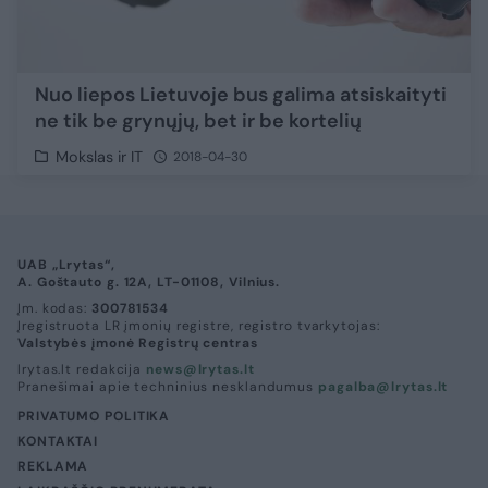
Nuo liepos Lietuvoje bus galima atsiskaityti
ne tik be grynųjų, bet ir be kortelių
Mokslas ir IT
2018-04-30
UAB „Lrytas“,
A. Goštauto g. 12A, LT-01108, Vilnius.
Įm. kodas:
300781534
Įregistruota LR įmonių registre, registro tvarkytojas:
Valstybės įmonė Registrų centras
lrytas.lt redakcija
news@lrytas.lt
Pranešimai apie techninius nesklandumus
pagalba@lrytas.lt
PRIVATUMO POLITIKA
KONTAKTAI
REKLAMA