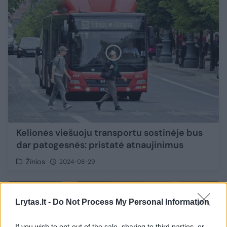
Kelionės viešuoju transportu sostinėje bus
dar patogesnės: pristatė atnaujinimus
Žinios
2024-08-29
1
Lrytas.lt -
Do Not Process My Personal Information
If you wish to opt-out of the sale, sharing to third parties, or