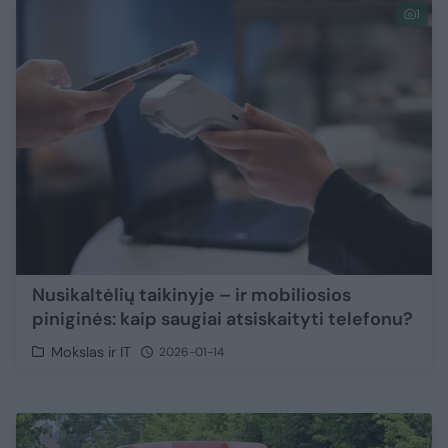
1
Nusikaltėlių taikinyje – ir mobiliosios
piniginės: kaip saugiai atsiskaityti telefonu?
Mokslas ir IT
2026-01-14