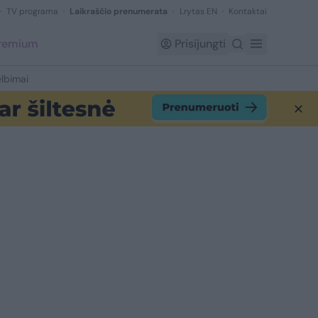
TV programa
Laikraščio prenumerata
Lrytas EN
Kontaktai
Premium
Prisijungti
lbimai