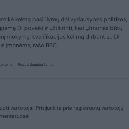
teikė keletą pasiūlymų dėl vyriausybės politikos, 
giamą DI poveikį ir užtikrinti, kad „žmonės būtų
inį mokymą, kvalifikacijos kėlimą dirbant su DI
ius įmonėms, rašo BBC.
okteilis
Rodyti daugiau žymių
uoti vartotojai. Prisijunkite prie registruotų vartotojų
omentaruose!