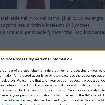
atskleidė nei vyro, nei namo, į kurį buvo surengta
agrindinės dirbtinio intelekto (AI) įmonės,
vė spaudai penktadienį patvirtino, kad incidenta
s asmuo taip pat grasino bendrovės būstinėje San
Do Not Process My Personal Information
ukentėjo, – sakė atstovė. – Mes labai dėkingi už
 miesto paramą užtikrinant mūsų darbuotojų
to opt-out of the sale, sharing to third parties, or processing of your per
formation for targeted advertising by us, please use the below opt-out s
r selection. Please note that after your opt-out request is processed y
eing interest-based ads based on personal information utilized by us or
 kiemo iki atvykstant policijai jau buvo pabėgęs,
disclosed to third parties prior to your opt-out. You may separately opt-
losure of your personal information by third parties on the IAB’s list of
odė prie „OpenAI“ biuro ir grasino „sudeginti
. This information may also be disclosed by us to third parties on the
IA