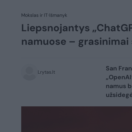
Mokslas ir IT
Išmanyk
Liepsnojantys „ChatGPT
namuose – grasinimai 
San Fran
Lrytas.lt
„OpenAI“
namus bu
užsidegė 