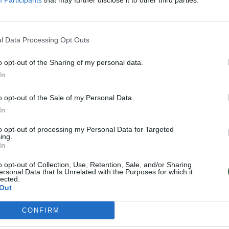
jis buvo suimtas.
Participants
that may further disclose it to other third parties.
l Data Processing Opt Outs
o opt-out of the Sharing of my personal data.
In
o opt-out of the Sale of my Personal Data.
In
to opt-out of processing my Personal Data for Targeted
ing.
In
DI tyrėjai padarė
„ChatGPT“ netrukus
didelį ir nemalonų
gali pasikeisti – ir štai
o opt-out of Collection, Use, Retention, Sale, and/or Sharing
atradimą – tai gali
kodėl daugumai tai
ersonal Data that Is Unrelated with the Purposes for which it
lected.
daug ką pakeisti
labai nepatiktų
(1)
Out
CONFIRM