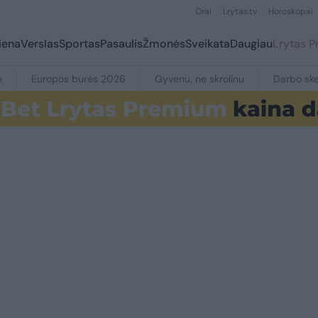
Orai
Lrytas.tv
Horoskopai
iena
Verslas
Sportas
Pasaulis
Žmonės
Sveikata
Daugiau
Lrytas 
e
Europos burės 2026
Gyvenu, ne skrolinu
Darbo ske