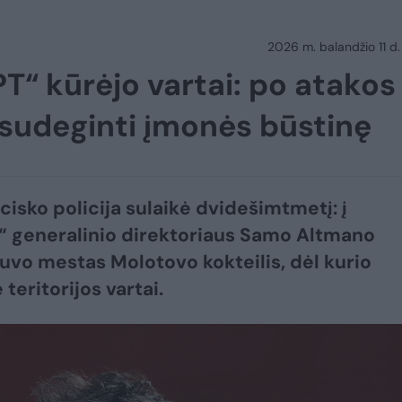
2026 m. balandžio 11 d.
“ kūrėjo vartai: po atakos
sudeginti įmonės būstinę
cisko policija sulaikė dvidešimtmetį: į
 generalinio direktoriaus Samo Altmano
vo mestas Molotovo kokteilis, dėl kurio
teritorijos vartai.