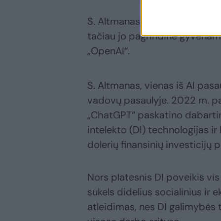
S. Altmanas yra milijardierius
tačiau jo pagrindinė gyvenamoj
„OpenAI“.
S. Altmanas, vienas iš AI pasa
vadovų pasaulyje. 2022 m. pa
„ChatGPT“ paskatino dabartinį
intelekto (DI) technologijas ir
dolerių finansinių investicijų 
Nors platesnis DI poveikis vis
sukels didelius socialinius ir
atleidimas, nes DI galimybės