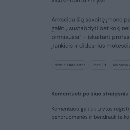
visose darbo srityse.
Anksčiau šią savaitę įmonė pa
galėtų sustabdyti bet kokį nei
pirmiausia“ – įskaitant profes
įrankiais ir didesnius mokesč
dirbtinis intelektas
ChatGPT
Molotovo k
Komentuoti po šiuo straipsniu
Komentuoti gali tik Lrytas registr
bendruomenės ir bendraukite k