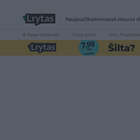
Naujausi
Skaitomiausi
Lietuvos d
Karas Ukrainoje
Žalioji erdvė
Ačiū, Prezident