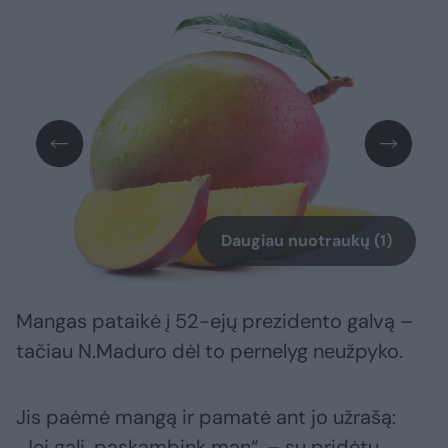
Daugiau nuotraukų (1)
Mangas pataikė į 52-ejų prezidento galvą –
tačiau N.Maduro dėl to pernelyg neužpyko.
Jis paėmė mangą ir pamatė ant jo užrašą:
„Jei gali, paskambink man“, – su pridėtu