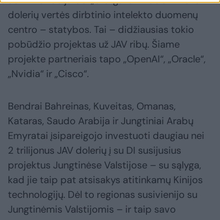
dolerių vertės dirbtinio intelekto duomenų
centro – statybos. Tai – didžiausias tokio
pobūdžio projektas už JAV ribų. Šiame
projekte partneriais tapo „OpenAI“, „Oracle“,
„Nvidia“ ir „Cisco“.
Bendrai Bahreinas, Kuveitas, Omanas,
Kataras, Saudo Arabija ir Jungtiniai Arabų
Emyratai įsipareigojo investuoti daugiau nei
2 trilijonus JAV dolerių į su DI susijusius
projektus Jungtinėse Valstijose – su sąlyga,
kad jie taip pat atsisakys atitinkamų Kinijos
technologijų. Dėl to regionas susivienijo su
Jungtinėmis Valstijomis – ir taip savo