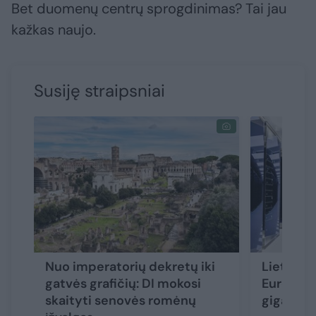
Bet duomenų centrų sprogdinimas? Tai jau
kažkas naujo.
Susiję straipsniai
Nuo imperatorių dekretų iki
Lietuva i
gatvės grafičių: DI mokosi
Europos 
skaityti senovės romėnų
gigagam