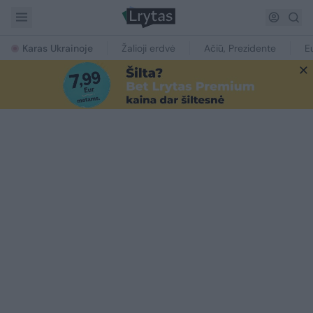
Karas Ukrainoje
Žalioji erdvė
Ačiū, Prezidente
E