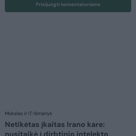
Prisijungti komentatoriams
Mokslas ir IT
Išmanyk
Netikėtas įkaitas Irano kare:
nusitaikė į dirbtinio intelekto