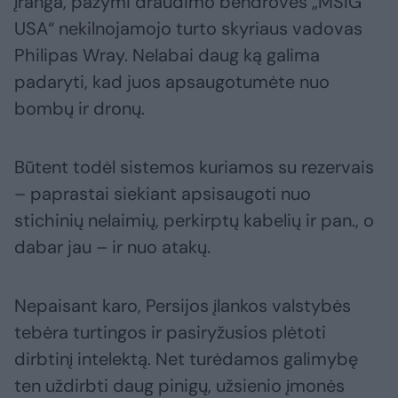
įranga, pažymi draudimo bendrovės „MSIG
USA“ nekilnojamojo turto skyriaus vadovas
Philipas Wray. Nelabai daug ką galima
padaryti, kad juos apsaugotumėte nuo
bombų ir dronų.
Būtent todėl sistemos kuriamos su rezervais
– paprastai siekiant apsisaugoti nuo
stichinių nelaimių, perkirptų kabelių ir pan., o
dabar jau – ir nuo atakų.
Nepaisant karo, Persijos įlankos valstybės
tebėra turtingos ir pasiryžusios plėtoti
dirbtinį intelektą. Net turėdamos galimybę
ten uždirbti daug pinigų, užsienio įmonės