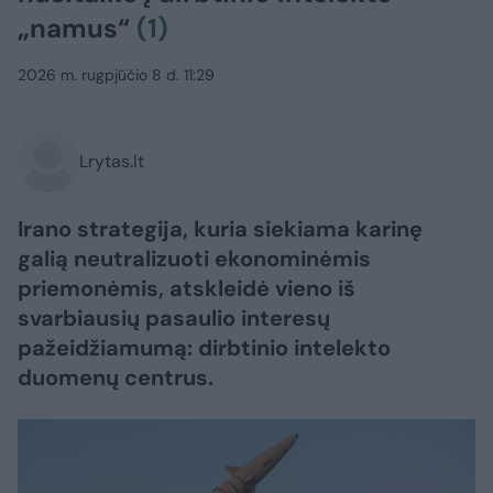
„namus“
(1)
2026 m. rugpjūčio 8 d. 11:29
Lrytas.lt
Irano strategija, kuria siekiama karinę
galią neutralizuoti ekonominėmis
priemonėmis, atskleidė vieno iš
svarbiausių pasaulio interesų
pažeidžiamumą: dirbtinio intelekto
duomenų centrus.