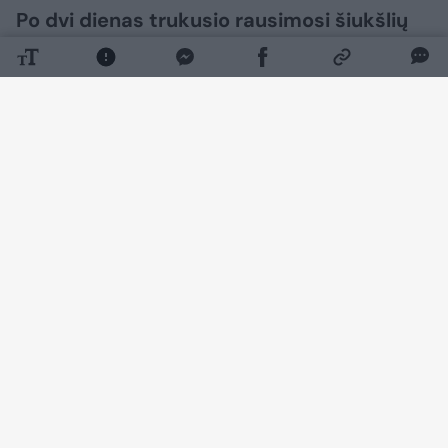
Po dvi dienas trukusio rausimosi šiukšlių
kalnuose, loterijos dalyvė galiausiai
atgavo savo pradingusį laimingąjį bilietą,
kurio vertė 1 000 389 eurai.
Daugiau nuotraukų (1)