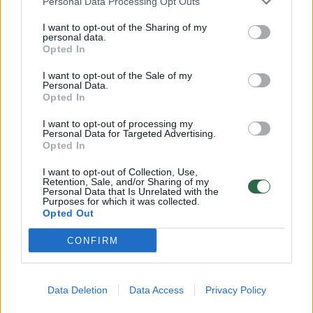
Personal Data Processing Opt Outs
vertės projekto „Joint Warfighting Cloud
I want to opt-out of the Sharing of my
Capability“. Šiame projekte taip pat
personal data.
Opted In
dalyvauja „Google“, „Microsoft“ ir „Oracle“.
I want to opt-out of the Sale of my
Personal Data.
Opted In
Šio regiono duomenų centrai svarbūs ne tik
JAV kariuomenei ir dirbtinio intelekto
I want to opt-out of processing my
Personal Data for Targeted Advertising.
pramonei, bet ir Persijos įlankos regionui,
Opted In
kuris save laikė trečiuoju pasauliniu dirbtinio
I want to opt-out of Collection, Use,
Retention, Sale, and/or Sharing of my
intelekto centru, greta Jungtinių Valstijų ir
Personal Data that Is Unrelated with the
Purposes for which it was collected.
Kinijos. Saudo Arabija didelę dalį savo 1
Opted Out
trilijono JAV dolerių vertės valstybės turto
CONFIRM
fondo skyrė dirbtiniam intelektui, o Jungtiniai
Arabų Emyratai (JAE) praėjusiais metais
pasirašė istorinę sutartį su D. Trumpo
Data Deletion
Data Access
Privacy Policy
administracija dėl „Stargate“ – 500 mlrd. JAV