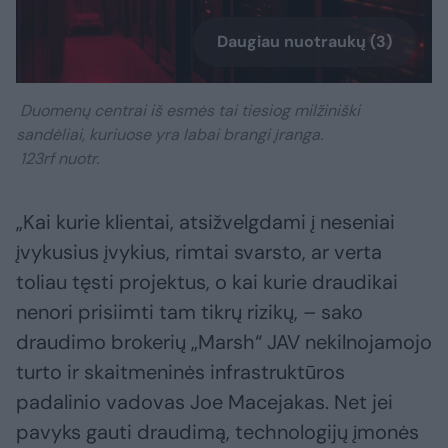
Daugiau nuotraukų (3)
Duomenų centrai iš esmės tai tiesiog milžiniški
sandėliai, kuriuose yra labai brangi įranga.
123rf nuotr.
„Kai kurie klientai, atsižvelgdami į neseniai
įvykusius įvykius, rimtai svarsto, ar verta
toliau tęsti projektus, o kai kurie draudikai
nenori prisiimti tam tikrų rizikų, – sako
draudimo brokerių „Marsh“ JAV nekilnojamojo
turto ir skaitmeninės infrastruktūros
padalinio vadovas Joe Macejakas. Net jei
pavyks gauti draudimą, technologijų įmonės