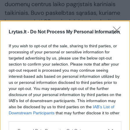
duomenų centrus laiko pagrįstais kariniais
taikiniais. Buvo paskelbtas sąrašas, kuriame
buvo nurodyti 29 regioniniai technologijų
objektai, įskaitant „Amazon“, „Google“,
Lrytas.lt -
Do Not Process My Personal Information
„Microsoft“, „Nvidia“ ir „Palantir“
If you wish to opt-out of the sale, sharing to third parties, or
priklausančius objektus.
processing of your personal or sensitive information for
targeted advertising by us, please use the below opt-out
section to confirm your selection. Please note that after your
„Telegram“ žinutėje, paskelbtoje po liepos 21
opt-out request is processed you may continue seeing
d. atakos prieš „Amazon“ duomenų centrą,
interest-based ads based on personal information utilized by
us or personal information disclosed to third parties prior to
Irano režimas teigė, kad vėl smogė šiam
your opt-out. You may separately opt-out of the further
objektui, nes „Amazon“ teikia debesų
disclosure of your personal information by third parties on the
kompiuterijos paslaugas JAV karinės
IAB’s list of downstream participants. This information may
also be disclosed by us to third parties on the
IAB’s List of
žvalgybos operacijoms. „Amazon“ yra
Downstream Participants
that may further disclose it to other
sudariusi daugybę sutarčių su JAV
third parties.
vyriausybe, įskaitant dalį 9 mlrd. JAV dolerių