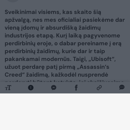
Sveikinimai visiems, kas skaito šią
apžvalgą, nes mes oficialiai pasiekėme dar
vieną įdomų ir absurdišką žaidimų
industrijos etapą. Kurį laiką pagyvenome
perdirbinių eroje, o dabar pereiname į erą
perdirbinių žaidimų, kurie dar ir taip
pakankamai modernūs. Taigi, „Ubisoft“,
užuot perdarę patį pirmą „Assassin‘s
Creed“ žaidimą, kažkodėl nusprendė
perdaryti būtent ketvirtą, jei skaičiuosime
pagrindinius, o ne šalutinius serijos
žaidimus. Gal todėl, kad šis žaidimas iki
šiol buvo labiausiai išskirtinis savo tema ar
istorija tarp kitų, o gal todėl, kad daugeliui
norisi daugiau Saulės ar apskritai, vasaros,
bet priešais mus – atnaujintas ir