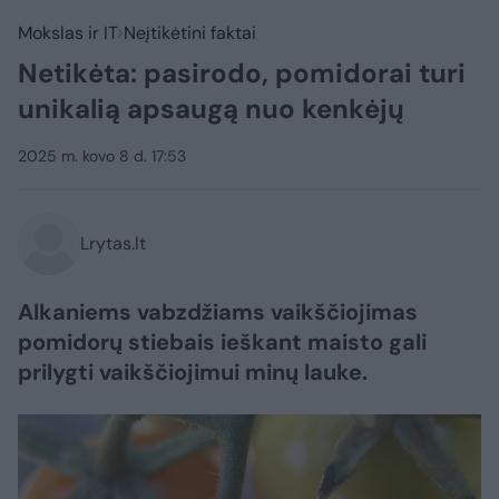
Mokslas ir IT
Neįtikėtini faktai
Netikėta: pasirodo, pomidorai turi
unikalią apsaugą nuo kenkėjų
2025 m. kovo 8 d. 17:53
Lrytas.lt
Alkaniems vabzdžiams vaikščiojimas
pomidorų stiebais ieškant maisto gali
prilygti vaikščiojimui minų lauke.