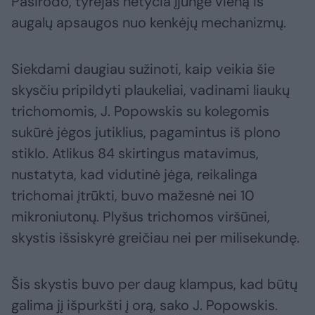
Pasirodo, tyrėjas netyčia įjungė vieną iš
augalų apsaugos nuo kenkėjų mechanizmų.
Siekdami daugiau sužinoti, kaip veikia šie
skysčiu pripildyti plaukeliai, vadinami liaukų
trichomomis, J. Popowskis su kolegomis
sukūrė jėgos jutiklius, pagamintus iš plono
stiklo. Atlikus 84 skirtingus matavimus,
nustatyta, kad vidutinė jėga, reikalinga
trichomai įtrūkti, buvo mažesnė nei 10
mikroniutonų. Plyšus trichomos viršūnei,
skystis išsiskyrė greičiau nei per milisekundę.
Šis skystis buvo per daug klampus, kad būtų
galima jį išpurkšti į orą, sako J. Popowskis.