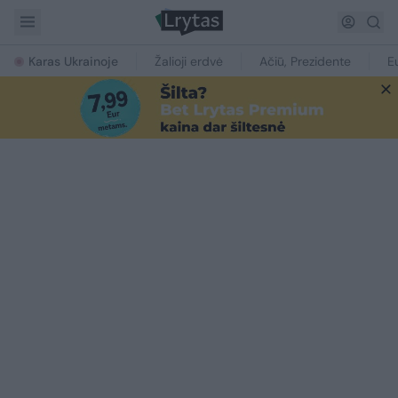
Karas Ukrainoje
Žalioji erdvė
Ačiū, Prezidente
E