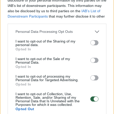
disclosure of your personal information by third parties on the
Kaip iš siaubo filmo, bet tiesa:
Neįtikėti
IAB’s list of downstream participants. This information may
also be disclosed by us to third parties on the
IAB’s List of
džiūstantys ir pjaunami
pomidorų
Downstream Participants
that may further disclose it to other
pomidorai klykia, sako
sunaikint
third parties.
mokslininkai
terorizu
Personal Data Processing Opt Outs
I want to opt-out of the Sharing of my
personal data.
Opted In
Galiausiai komanda šį procesą užfiksavo
I want to opt-out of the Sale of my
Personal Data.
fotoaparatu su vakarinių tripsų (Frankliniella
Opted In
occidentalis) – kurie yra dažni pomidorų
I want to opt-out of processing my
kenkėjai – nimfomis.
Personal Data for Targeted Advertising.
Opted In
I want to opt-out of Collection, Use,
Ispanijos nacionalinės mokslinių tyrimų
Retention, Sale, and/or Sharing of my
Personal Data that Is Unrelated with the
tarybos atstovas Eduardo de la Peña teigia,
Purposes for which it was collected.
Opted Out
kad šis išsamus pomidorų apsaugos