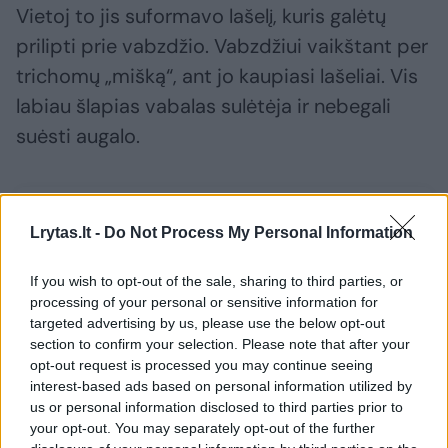
Vietoj to jis suformavo lašelį, kuris galėtų
prilipti prie vabzdžio. Vabzdžiui vaikštant per
trichomų „mišką“, ant jo kaupiasi lašeliai. Vis
labiau šlapias vabalas sulėtėja ir nebegali
suėsti augalo.
Susiję straipsniai
Lrytas.lt -
Do Not Process My Personal Information
If you wish to opt-out of the sale, sharing to third parties, or
processing of your personal or sensitive information for
targeted advertising by us, please use the below opt-out
section to confirm your selection. Please note that after your
opt-out request is processed you may continue seeing
interest-based ads based on personal information utilized by
us or personal information disclosed to third parties prior to
your opt-out. You may separately opt-out of the further