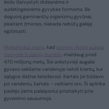
leido išsivystyti didesnėms ir
sudėtingesnėms gyvybės formoms. Be
deguonį gaminančių organizmų gyvūnai,
įskaitant žmones, niekada nebūtų galėję
egzistuoti.
Mokslininkai mano
, kad
pirmieji tikrieji augalai
išsivystė iš žaliųjų dumblių
maždaug prieš
470 milijonų metų. Šie ankstyvieji augalai
gyvavo sekliame vandenyje netoli krantų, kur
sąlygos dažnai keisdavosi. Kartais jie būdavo
po vandeniu, kartais – veikiami oro. Ši aplinka
padėjo jiems palaipsniui prisitaikyti prie
gyvenimo sausumoje.