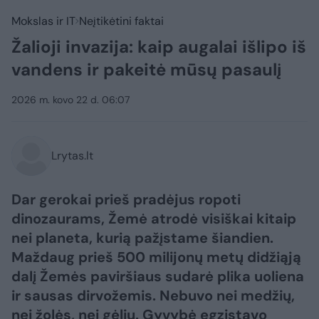
Mokslas ir IT
Neįtikėtini faktai
Žalioji invazija: kaip augalai išlipo iš
vandens ir pakeitė mūsų pasaulį
2026 m. kovo 22 d. 06:07
Lrytas.lt
Dar gerokai prieš pradėjus ropoti
dinozaurams, Žemė atrodė visiškai kitaip
nei planeta, kurią pažįstame šiandien.
Maždaug prieš 500 milijonų metų didžiąją
dalį Žemės paviršiaus sudarė plika uoliena
ir sausas dirvožemis. Nebuvo nei medžių,
nei žolės, nei gėlių. Gyvybė egzistavo