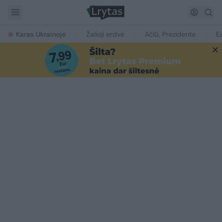
Karas Ukrainoje
Žalioji erdvė
Ačiū, Prezidente
E