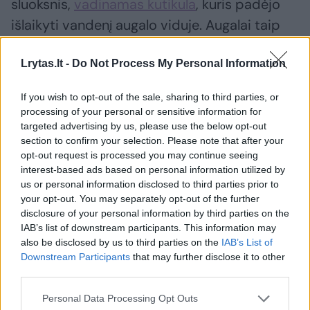
sluoksnis,
vadinamas kutikula
, kuris padėjo
išlaikyti vandenį augalo viduje. Augalai taip
pat išsiugdė stipresnes ląstelių sieneles,
Lrytas.lt -
Do Not Process My Personal Information
leidžiančias jiems stovėti vertikaliai,
nepaisant gravitacijos. Paprastos šaknų
If you wish to opt-out of the sale, sharing to third parties, or
pavidalo struktūros, vadinamos rizoidais,
processing of your personal or sensitive information for
padėjo augalams įsitvirtinti žemėje ir
targeted advertising by us, please use the below opt-out
section to confirm your selection. Please note that after your
įsisavinti vandenį bei mineralus iš dirvožemio.
opt-out request is processed you may continue seeing
interest-based ads based on personal information utilized by
us or personal information disclosed to third parties prior to
Ankstyviausi sausumos augalai buvo labai
your opt-out. You may separately opt-out of the further
maži ir paprasti. Jie atrodė panašiai į
disclosure of your personal information by third parties on the
IAB’s list of downstream participants. This information may
šiuolaikines samanas,
kerpsamanes
ir
also be disclosed by us to third parties on the
IAB’s List of
ylvaisūnus, kurie iki šiol auga drėgnose
Downstream Participants
that may further disclose it to other
third parties.
vietose, pavyzdžiui, miško paklotėje ir upelių
pakrantėse. Šie augalai neturėjo tikrų šaknų
Personal Data Processing Opt Outs