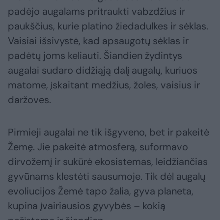
padėjo augalams pritraukti vabzdžius ir
paukščius, kurie platino žiedadulkes ir sėklas.
Vaisiai išsivystė, kad apsaugotų sėklas ir
padėtų joms keliauti. Šiandien žydintys
augalai sudaro didžiąją dalį augalų, kuriuos
matome, įskaitant medžius, žoles, vaisius ir
daržoves.
Pirmieji augalai ne tik išgyveno, bet ir pakeitė
Žemę. Jie pakeitė atmosferą, suformavo
dirvožemį ir sukūrė ekosistemas, leidžiančias
gyvūnams klestėti sausumoje. Tik dėl augalų
evoliucijos Žemė tapo žalia, gyva planeta,
kupina įvairiausios gyvybės – kokią