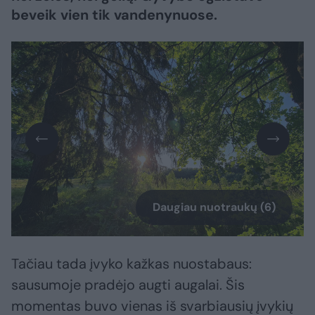
beveik vien tik vandenynuose.
Daugiau nuotraukų (6)
Tačiau tada įvyko kažkas nuostabaus:
sausumoje pradėjo augti augalai. Šis
momentas buvo vienas iš svarbiausių įvykių