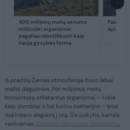
→
400 milijonų metų senumo
Padarė s
milžiniški organizmai
apie med
pagaliau identifikuoti kaip
nauja gyvybės forma
Iš pradžių Žemės atmosferoje buvo labai
mažai deguonies. Per milijonus metų
fotosintezę atliekantys organizmai – tokie
kaip dumbliai ir kai kurios bakterijos – lėtai
išskirdavo deguonį į orą. Šis pokytis, kartais
vadinamas
Didžiuoju deguonies atsiradimu
,