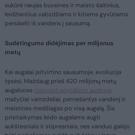
sukūrė naujas buveines ir maisto šaltinius,
leidžiančius vabzdžiams ir kitiems gyvūnams
persikelti iš vandens į sausumą.
Sudėtingumo didėjimas per milijonus
metų
Kai augalai įsitvirtino sausumoje, evoliucija
tęsėsi. Maždaug prieš 420 milijonų metų
augaluose
išsivystė apytakinis audinys
:
mažyčiai vamzdeliai, pernešantys vandenį ir
maistines medžiagas po visą augalą. Šis
prisitaikymas leido augalams augti
aukštesniais ir stipresniais, nes vanduo galėjo