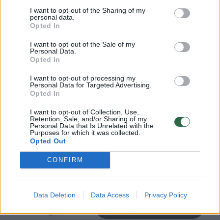
ar stiebų ir laikėsi arti žemės. Ankstyvųjų
I want to opt-out of the Sharing of my
personal data.
sausumos augalų – tokių kaip kuksonija –
Opted In
fosilijos datuojamos maždaug 430 milijonų
I want to opt-out of the Sale of my
metų ir demonstruoja mažus šakotus stiebus,
Personal Data.
Opted In
vos 2–5 cm aukščio.
I want to opt-out of processing my
Personal Data for Targeted Advertising.
Opted In
I want to opt-out of Collection, Use,
Retention, Sale, and/or Sharing of my
Personal Data that Is Unrelated with the
Purposes for which it was collected.
Opted Out
CONFIRM
Data Deletion
Data Access
Privacy Policy
Daugiau nuotraukų (6)