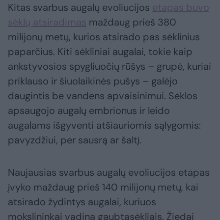
Kitas svarbus augalų evoliucijos
etapas buvo
sėklų atsiradimas
maždaug prieš 380
milijonų metų, kurios atsirado pas sėklinius
paparčius. Kiti sėkliniai augalai, tokie kaip
ankstyvosios spygliuočių rūšys – grupė, kuriai
priklauso ir šiuolaikinės pušys – galėjo
daugintis be vandens apvaisinimui. Sėklos
apsaugojo augalų embrionus ir leido
augalams išgyventi atšiauriomis sąlygomis:
pavyzdžiui, per sausrą ar šaltį.
Naujausias svarbus augalų evoliucijos etapas
įvyko maždaug prieš 140 milijonų metų, kai
atsirado žydintys augalai, kuriuos
mokslininkai vadina gaubtasėkliais. Žiedai