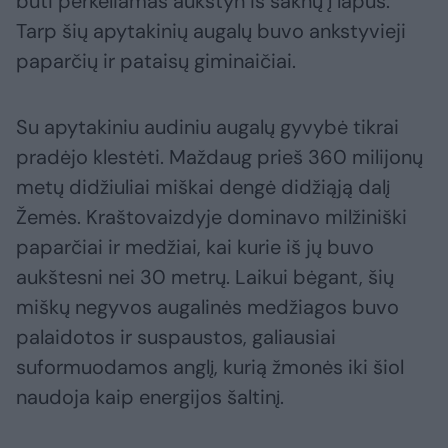
būti perkeliamas aukštyn iš šaknų į lapus.
Tarp šių apytakinių augalų buvo ankstyvieji
paparčių ir pataisų giminaičiai.
Su apytakiniu audiniu augalų gyvybė tikrai
pradėjo klestėti. Maždaug prieš 360 milijonų
metų didžiuliai miškai dengė didžiąją dalį
Žemės. Kraštovaizdyje dominavo milžiniški
paparčiai ir medžiai, kai kurie iš jų buvo
aukštesni nei 30 metrų. Laikui bėgant, šių
miškų negyvos augalinės medžiagos buvo
palaidotos ir suspaustos, galiausiai
suformuodamos anglį, kurią žmonės iki šiol
naudoja kaip energijos šaltinį.