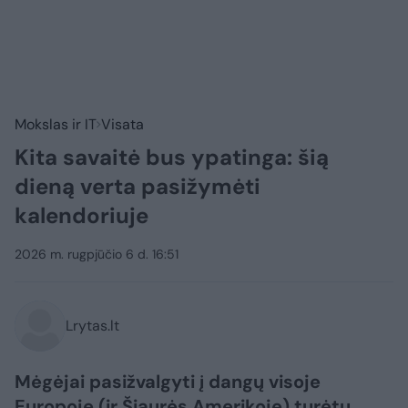
Mokslas ir IT
Visata
Kita savaitė bus ypatinga: šią
dieną verta pasižymėti
kalendoriuje
2026 m. rugpjūčio 6 d. 16:51
Lrytas.lt
Mėgėjai pasižvalgyti į dangų visoje
Europoje (ir Šiaurės Amerikoje) turėtų