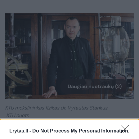
Daugiau nuotraukų (2)
KTU mokslininkas fizikas dr. Vytautas Stankus.
KTU nuotr.
Lrytas.lt -
Do Not Process My Personal Information
Tad suprantame su kokiomis energijomis