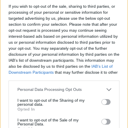
reikėtų turėti reikalų, norint ją sukurti ir
If you wish to opt-out of the sale, sharing to third parties, or
valdyti. Nekontroliuojami tokie „žvaigždžių
processing of your personal or sensitive information for
targeted advertising by us, please use the below opt-out
vartai“ mūsų planetą sudraskytų iki kvarkų.
section to confirm your selection. Please note that after your
Todėl reikėtų sukonstruoti šydą, kuris
opt-out request is processed you may continue seeing
interest-based ads based on personal information utilized by
palaikytų natūralią erdvės dalį kirmgraužos
us or personal information disclosed to third parties prior to
viduje.
your opt-out. You may separately opt-out of the further
disclosure of your personal information by third parties on the
IAB’s list of downstream participants. This information may
Fizikai parodė, kad moka valdyti dideles
also be disclosed by us to third parties on the
IAB’s List of
Downstream Participants
that may further disclose it to other
energijas – kaip, pavyzdžiui, branduolinę
third parties.
energiją. Galima susprogdinti bombą, bet
Personal Data Processing Opt Outs
galima ir subtiliai valdyti branduolines
reakcijas reaktoriuose.
I want to opt-out of the Sharing of my
personal data.
Opted In
Taip ir čia – reikėtų sukurti teoriją-
I want to opt-out of the Sale of my
Personal Data.