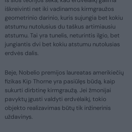
Iš šios teorijos seka, kad erdvėlaikį galima
iškreivinti net iki vadinamos kirmgraužos
geometrinio darinio, kuris sujungia bet kokiu
atstumu nutolusius du taškus artimiausiu
atstumu. Tai yra tunelis, neturintis ilgio, bet
jungiantis dvi bet kokiu atstumu nutolusias
erdvės dalis.
Beje, Nobelio premijos laureatas amerikiečių
fizikas Kip Thorne yra pasiūlęs būdą, kaip
sukurti dirbtinę kirmgraužą. Jei žmonijai
pavyktų įgusti valdyti erdvėlaikį, tokio
objekto realizavimas būtų tik inžinerinis
uždavinys.