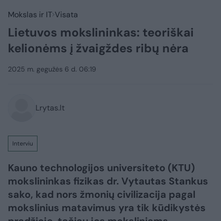
Mokslas ir IT
Visata
Lietuvos mokslininkas: teoriškai
kelionėms į žvaigždes ribų nėra
2025 m. gegužės 6 d. 06:19
Lrytas.lt
Interviu
Kauno technologijos universiteto (KTU)
mokslininkas fizikas dr. Vytautas Stankus
sako, kad nors žmonių civilizacija pagal
mokslinius matavimus yra tik kūdikystės