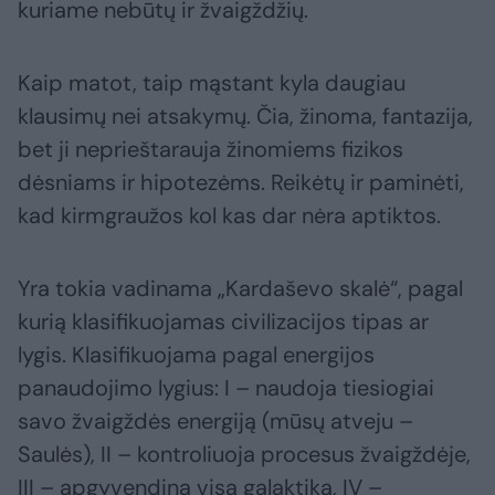
kuriame nebūtų ir žvaigždžių.
Kaip matot, taip mąstant kyla daugiau
klausimų nei atsakymų. Čia, žinoma, fantazija,
bet ji neprieštarauja žinomiems fizikos
dėsniams ir hipotezėms. Reikėtų ir paminėti,
kad kirmgraužos kol kas dar nėra aptiktos.
Yra tokia vadinama „Kardaševo skalė“, pagal
kurią klasifikuojamas civilizacijos tipas ar
lygis. Klasifikuojama pagal energijos
panaudojimo lygius: I – naudoja tiesiogiai
savo žvaigždės energiją (mūsų atveju –
Saulės), II – kontroliuoja procesus žvaigždėje,
III – apgyvendina visą galaktiką, IV –