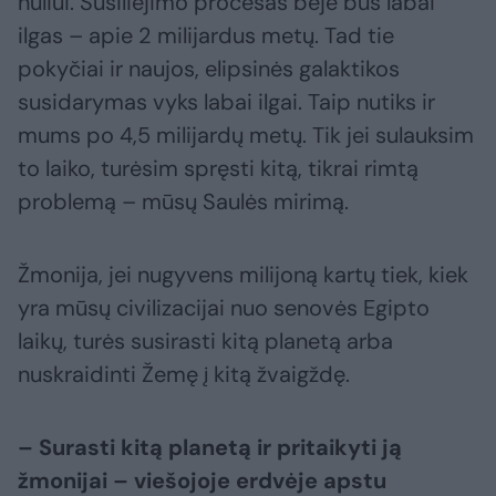
nuliui. Susiliejimo procesas beje bus labai
ilgas – apie 2 milijardus metų. Tad tie
pokyčiai ir naujos, elipsinės galaktikos
susidarymas vyks labai ilgai. Taip nutiks ir
mums po 4,5 milijardų metų. Tik jei sulauksim
to laiko, turėsim spręsti kitą, tikrai rimtą
problemą – mūsų Saulės mirimą.
Žmonija, jei nugyvens milijoną kartų tiek, kiek
yra mūsų civilizacijai nuo senovės Egipto
laikų, turės susirasti kitą planetą arba
nuskraidinti Žemę į kitą žvaigždę.
– Surasti kitą planetą ir pritaikyti ją
žmonijai – viešojoje erdvėje apstu