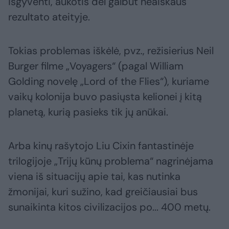
išgyventi, aukotis dėl galbūt neaiškaus
rezultato ateityje.
Tokias problemas iškėlė, pvz., režisierius Neil
Burger filme „Voyagers“ (pagal William
Golding novelę „Lord of the Flies“), kuriame
vaikų kolonija buvo pasiųsta kelionei į kitą
planetą, kurią pasieks tik jų anūkai.
Arba kinų rašytojo Liu Cixin fantastinėje
trilogijoje „Trijų kūnų problema“ nagrinėjama
viena iš situacijų apie tai, kas nutinka
žmonijai, kuri sužino, kad greičiausiai bus
sunaikinta kitos civilizacijos po... 400 metų.