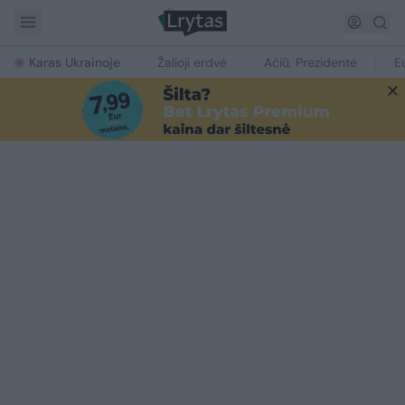
Karas Ukrainoje
Žalioji erdvė
Ačiū, Prezidente
E