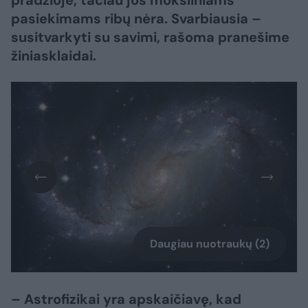
pradžioje, tačiau jos moksliniams
pasiekimams ribų nėra. Svarbiausia –
susitvarkyti su savimi, rašoma pranešime
žiniasklaidai.
Daugiau nuotraukų (2)
– Astrofizikai yra apskaičiavę, kad