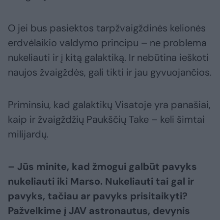
O jei bus pasiektos tarpžvaigždinės kelionės
erdvėlaikio valdymo principu – ne problema
nukeliauti ir į kitą galaktiką. Ir nebūtina ieškoti
naujos žvaigždės, gali tikti ir jau gyvuojančios.
Priminsiu, kad galaktikų Visatoje yra panašiai,
kaip ir žvaigždžių Paukščių Take – keli šimtai
milijardų.
– Jūs minite, kad žmogui galbūt pavyks
nukeliauti iki Marso. Nukeliauti tai gal ir
pavyks, tačiau ar pavyks prisitaikyti?
Pažvelkime į JAV astronautus, devynis