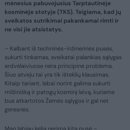
mėnesius pabuvojusius Tarptautinėje
kosminėje stotyje (TKS). Teigiama, kad jų
sveikatos sutrikimai pakankamai rimti ir
ne visi jie atsistatys.
– Kalbant iš techninės-inžinerinės pusės,
sukurti tinkamas, sveikatai palankias sąlygas
erdvėlaiviuose nėra principinė problema.
Šiuo atveju tai yra tik išteklių klausimas.
Kitaip tariant, labai norint galima sukurti
milžinišką ir patogų kosminį laivą, kuriame
bus atkartotos Žemės sąlygos ir gal net
geresnės.
Man labiau kelia nerimą kita pusė –