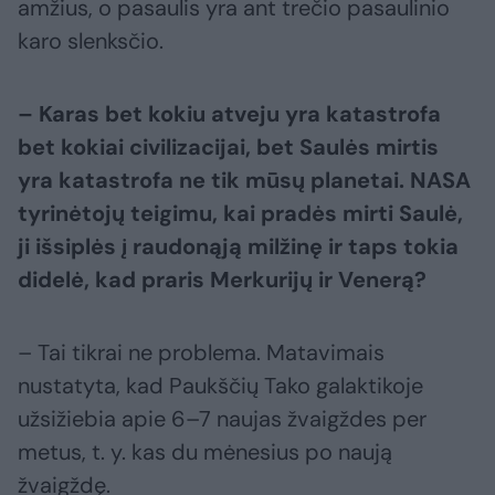
amžius, o pasaulis yra ant trečio pasaulinio
karo slenksčio.
– Karas bet kokiu atveju yra katastrofa
bet kokiai civilizacijai, bet Saulės mirtis
yra katastrofa ne tik mūsų planetai. NASA
tyrinėtojų teigimu, kai pradės mirti Saulė,
ji išsiplės į raudonąją milžinę ir taps tokia
didelė, kad praris Merkurijų ir Venerą?
– Tai tikrai ne problema. Matavimais
nustatyta, kad Paukščių Tako galaktikoje
užsižiebia apie 6–7 naujas žvaigždes per
metus, t. y. kas du mėnesius po naują
žvaigždę.