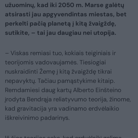
užuominų, kad iki 2050 m. Marse galėtų
atsirasti jau apgyvendintas miestas, bet
perkelti pačią planetą į kitą žvaigždę,
sutikite, – tai jau daugiau nei utopija.
– Viskas remiasi tuo, kokiais teiginiais ir
teorijomis vadovaujamės. Tiesiogiai
nuskraidinti Žemę į kitą žvaigždę tikrai
nepavyktų. Tačiau pamąstykime kitaip.
Remdamiesi daug kartų Alberto Einšteino
įrodyta Bendrąja reliatyvumo teorija, žinome,
kad gravitacija yra vadinamo erdvėlaikio
iškreivinimo padarinys.