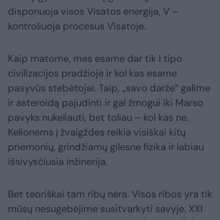
disponuoja visos Visatos energija, V –
kontroliuoja procesus Visatoje.
Kaip matome, mes esame dar tik I tipo
civilizacijos pradžioje ir kol kas esame
pasyvūs stebėtojai. Taip, „savo darže“ galime
ir asteroidą pajudinti ir gal žmogui iki Marso
pavyks nukeliauti, bet toliau – kol kas ne.
Kelionėms į žvaigždes reikia visiškai kitų
priemonių, grindžiamų gilesne fizika ir labiau
išsivysčiusia inžinerija.
Bet teoriškai tam ribų nėra. Visos ribos yra tik
mūsų nesugebėjime susitvarkyti savyje. XXI