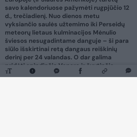
savo kalendoriuose pažymėti rugpjūčio 12
d., trečiadienį. Nuo dienos metu
vyksiančio saulės užtemimo iki Perseidų
meteorų lietaus kulminacijos Mėnulio
šviesos nesugadintame danguje – ši para
siūlo išskirtinai retą dangaus reiškinių
derinį per 24 valandas. O dar galima
pridėti spindinčią Venerą ir švytinčią
Paukščių Tako juostą po saulėlydžio – ir
gausime visą dieną truksiančią
astronomijos šventę, kuri gali tapti viena
iš išskirtiniausių metų progų stebėti
dangų.