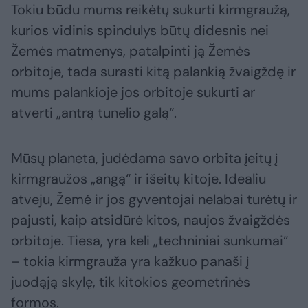
Tokiu būdu mums reikėtų sukurti kirmgraužą,
kurios vidinis spindulys būtų didesnis nei
Žemės matmenys, patalpinti ją Žemės
orbitoje, tada surasti kitą palankią žvaigždę ir
mums palankioje jos orbitoje sukurti ar
atverti „antrą tunelio galą“.
Mūsų planeta, judėdama savo orbita įeitų į
kirmgraužos „angą“ ir išeitų kitoje. Idealiu
atveju, Žemė ir jos gyventojai nelabai turėtų ir
pajusti, kaip atsidūrė kitos, naujos žvaigždės
orbitoje. Tiesa, yra keli „techniniai sunkumai“
– tokia kirmgrauža yra kažkuo panaši į
juodąją skylę, tik kitokios geometrinės
formos.