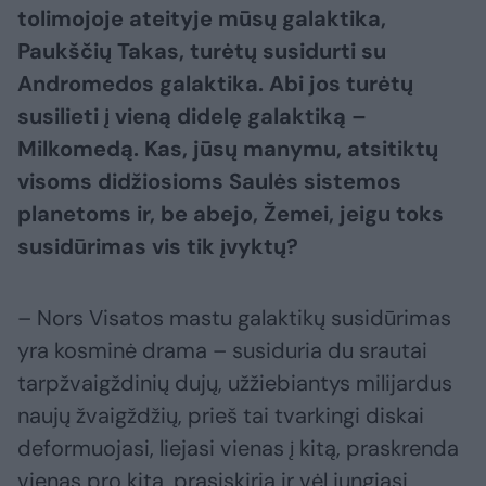
tolimojoje ateityje mūsų galaktika,
Paukščių Takas, turėtų susidurti su
Andromedos galaktika. Abi jos turėtų
susilieti į vieną didelę galaktiką –
Milkomedą. Kas, jūsų manymu, atsitiktų
visoms didžiosioms Saulės sistemos
planetoms ir, be abejo, Žemei, jeigu toks
susidūrimas vis tik įvyktų?
– Nors Visatos mastu galaktikų susidūrimas
yra kosminė drama – susiduria du srautai
tarpžvaigždinių dujų, užžiebiantys milijardus
naujų žvaigždžių, prieš tai tvarkingi diskai
deformuojasi, liejasi vienas į kitą, praskrenda
vienas pro kitą, prasiskiria ir vėl jungiasi,