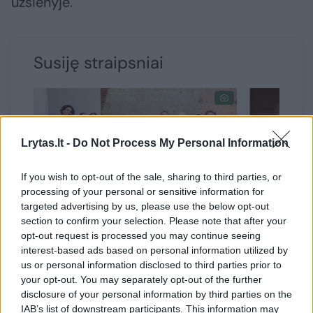
užsienyje.
Susiję straipsniai
Lrytas.lt -
Do Not Process My Personal Information
If you wish to opt-out of the sale, sharing to third parties, or
→
processing of your personal or sensitive information for
targeted advertising by us, please use the below opt-out
section to confirm your selection. Please note that after your
Įteikti Klaipėdos valstybinio
Žmonės s
opt-out request is processed you may continue seeing
interest-based ads based on personal information utilized by
muzikinio teatro kūrėjų
Klaipėdo
us or personal information disclosed to third parties prior to
apdovanojimai „Pagauk
muzikini
your opt-out. You may separately opt-out of the further
bangą“
patogiai
disclosure of your personal information by third parties on the
IAB’s list of downstream participants. This information may