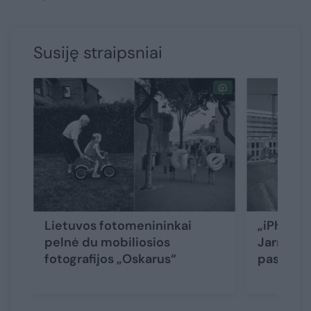
Susiję straipsniai
Lietuvos fotomenininkai
„iPhone“
pelnė du mobiliosios
Jarmalav
fotografijos „Oskarus“
pasaulio