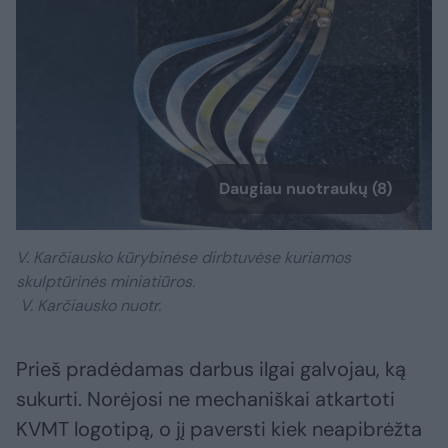
Daugiau nuotraukų (8)
V. Karčiausko kūrybinėse dirbtuvėse kuriamos
skulptūrinės miniatiūros.
V. Karčiausko nuotr.
Prieš pradėdamas darbus ilgai galvojau, ką
sukurti. Norėjosi ne mechaniškai atkartoti
KVMT logotipą, o jį paversti kiek neapibrėžta