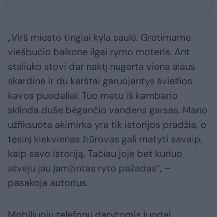
„Virš miesto tingiai kyla saulė. Gretimame
viešbučio balkone ilgai rymo moteris. Ant
staliuko stovi dar naktį nugerta viena alaus
skardinė ir du karštai garuojantys šviežios
kavos puodeliai. Tuo metu iš kambario
sklinda duše bėgančio vandens garsas. Mano
užfiksuota akimirka yra tik istorijos pradžia, o
tęsinį kiekvienas žiūrovas gali matyti savaip,
kaip savo istoriją. Tačiau joje bet kuriuo
atveju jau įamžintas ryto pažadas“, –
pasakoja autorius.
Mobiliuoju telefonu darytomis juodai