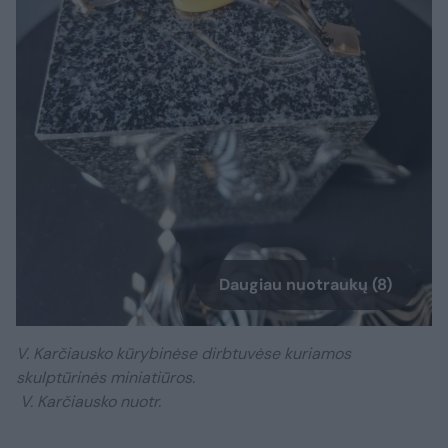
Daugiau nuotraukų (8)
V. Karčiausko kūrybinėse dirbtuvėse kuriamos
skulptūrinės miniatiūros.
V. Karčiausko nuotr.