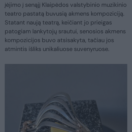
įėjimo į senąjį Klaipėdos valstybinio muzikinio
teatro pastatą buvusią akmens kompoziciją.
Statant naują teatrą, keičiant jo prieigas
patogiam lankytojų srautui, senosios akmens
kompozicijos buvo atsisakyta, tačiau jos
atmintis išliks unikaliuose suvenyruose.