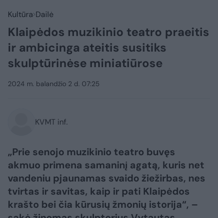
Kultūra
Dailė
Klaipėdos muzikinio teatro praeitis
ir ambicinga ateitis susitiks
skulptūrinėse miniatiūrose
2024 m. balandžio 2 d. 07:25
KVMT inf.
„Prie senojo muzikinio teatro buvęs
akmuo primena samaninį agatą, kuris net
vandeniu pjaunamas svaido žiežirbas, nes
tvirtas ir savitas, kaip ir pati Klaipėdos
krašto bei čia kūrusių žmonių istorija“, –
sakė žinomas skulptorius Vytautas