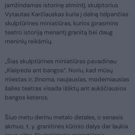
Įamžindamas istorinę atmintį, skulptorius
Vytautas Karčiauskas kuria į delną telpančias
skulptūrines miniatiūras, kurios įprasmins
teatro istoriją menantį granitą bei daug
meninių reikšmių.
„Šias skulptūrines miniatiūras pavadinau
„Klaipėda ant bangos“. Noriu, kad mūsų
miestas ir, žinoma, naujausias, moderniausias
šalies teatras visada išliktų ant aukščiausios
bangos keteros.
Šiuo metu derinu metalo detales, o senasis
akmuo, t. y. granitinės kūrinio dalys dar laukia