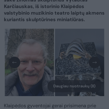
Karčiauskas, iš istorinio Klaipėdos
valstybinio muzikinio teatro laiptų akmens
kuriantis skulptūrines miniatiūras.
Daugiau nuotraukų (8)
Klaipėdos gyventojai gerai prisimena prie