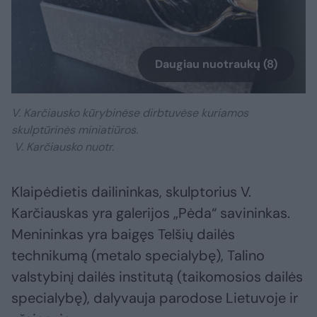
Daugiau nuotraukų (8)
V. Karčiausko kūrybinėse dirbtuvėse kuriamos
skulptūrinės miniatiūros.
V. Karčiausko nuotr.
Klaipėdietis dailininkas, skulptorius V.
Karčiauskas yra galerijos „Pėda“ savininkas.
Menininkas yra baigęs Telšių dailės
technikumą (metalo specialybę), Talino
valstybinį dailės institutą (taikomosios dailės
specialybę), dalyvauja parodose Lietuvoje ir