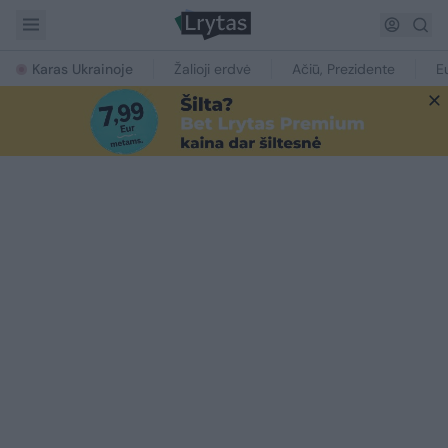
Karas Ukrainoje
Žalioji erdvė
Ačiū, Prezidente
E