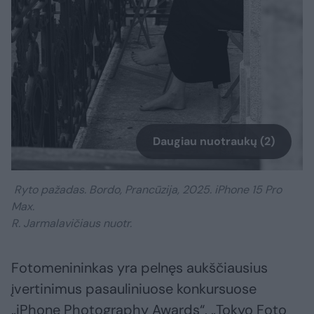
Daugiau nuotraukų (2)
Ryto pažadas. Bordo, Prancūzija, 2025. iPhone 15 Pro
Max.
R. Jarmalavičiaus nuotr.
Fotomenininkas yra pelnęs aukščiausius
įvertinimus pasauliniuose konkursuose
„iPhone Photography Awards“, „Tokyo Foto