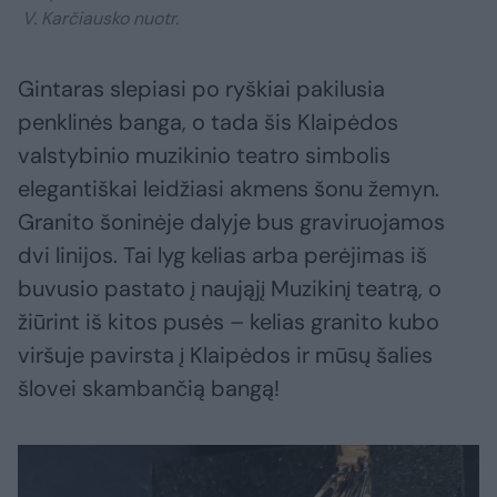
V. Karčiausko nuotr.
Gintaras slepiasi po ryškiai pakilusia
penklinės banga, o tada šis Klaipėdos
valstybinio muzikinio teatro simbolis
elegantiškai leidžiasi akmens šonu žemyn.
Granito šoninėje dalyje bus graviruojamos
dvi linijos. Tai lyg kelias arba perėjimas iš
buvusio pastato į naująjį Muzikinį teatrą, o
žiūrint iš kitos pusės – kelias granito kubo
viršuje pavirsta į Klaipėdos ir mūsų šalies
šlovei skambančią bangą!