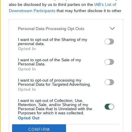
also be disclosed by us to third parties on the
IAB’s List of
Downstream Participants
that may further disclose it to other
third parties.
Daug jo darbų yra privačiose kolekcijose
Personal Data Processing Opt Outs
Italijoje, Prancūzijoje, JAV, Japonijoje, Rusijoje,
I want to opt-out of the Sharing of my
Lenkijoje, Vokietijoje, Švedijoje. Jo metalo
personal data.
Opted In
plastikos ir juvelyrikos darbų spektras labai
I want to opt-out of the Sale of my
platus. Šio menininko rankomis pagaminti
Personal Data.
Opted In
papuošalai yra vienetiniai, apmąstyti iki
smulkmenų, nes kiekvienas dirbinys įkūnija
I want to opt-out of processing my
Personal Data for Targeted Advertising.
kuriamo objekto esybę.
Opted In
I want to opt-out of Collection, Use,
Retention, Sale, and/or Sharing of my
skulptorius
miniatiūros
Granitas
Rodyti daugiau žymių
Personal Data that Is Unrelated with the
Purposes for which it was collected.
Opted Out
CONFIRM