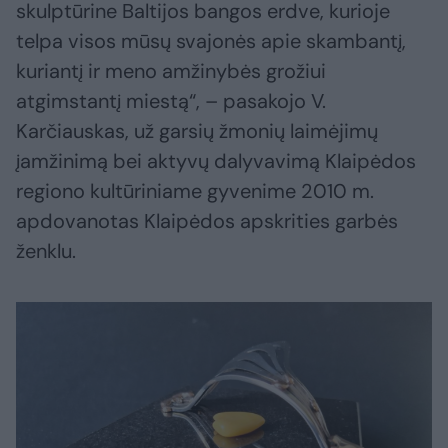
skulptūrine Baltijos bangos erdve, kurioje
telpa visos mūsų svajonės apie skambantį,
kuriantį ir meno amžinybės grožiui
atgimstantį miestą“, – pasakojo V.
Karčiauskas, už garsių žmonių laimėjimų
įamžinimą bei aktyvų dalyvavimą Klaipėdos
regiono kultūriniame gyvenime 2010 m.
apdovanotas Klaipėdos apskrities garbės
ženklu.