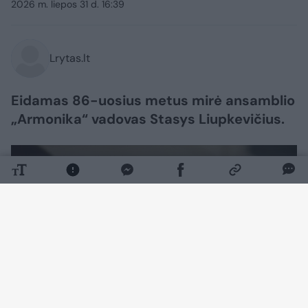
2026 m. liepos 31 d. 16:39
Lrytas.lt
Eidamas 86-uosius metus mirė ansamblio
„Armonika“ vadovas Stasys Liupkevičius.
Daugiau nuotraukų (1)