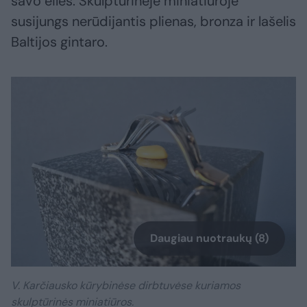
savo eilės. Skulptūrinėje miniatiūroje
susijungs nerūdijantis plienas, bronza ir lašelis
Baltijos gintaro.
Daugiau nuotraukų (8)
V. Karčiausko kūrybinėse dirbtuvėse kuriamos
skulptūrinės miniatiūros.