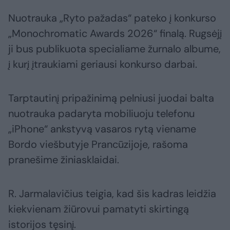
Nuotrauka „Ryto pažadas“ pateko į konkurso
„Monochromatic Awards 2026“ finalą. Rugsėjį
ji bus publikuota specialiame žurnalo albume,
į kurį įtraukiami geriausi konkurso darbai.
Tarptautinį pripažinimą pelniusi juodai balta
nuotrauka padaryta mobiliuoju telefonu
„iPhone“ ankstyvą vasaros rytą viename
Bordo viešbutyje Prancūzijoje, rašoma
pranešime žiniasklaidai.
R. Jarmalavičius teigia, kad šis kadras leidžia
kiekvienam žiūrovui pamatyti skirtingą
istorijos tęsinį.