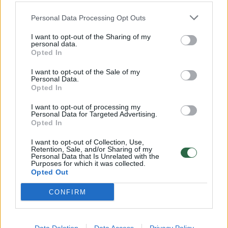
Personal Data Processing Opt Outs
I want to opt-out of the Sharing of my
personal data.
Ryškiai asmenybei sukurtas namas turėjo
Opted In
vieną svarbų tikslą: rezultatas pranoko visus
I want to opt-out of the Sale of my
lūkesčius
Personal Data.
Opted In
Būstas
2025-05-02
I want to opt-out of processing my
Personal Data for Targeted Advertising.
Opted In
4
I want to opt-out of Collection, Use,
Retention, Sale, and/or Sharing of my
Personal Data that Is Unrelated with the
Purposes for which it was collected.
Opted Out
CONFIRM