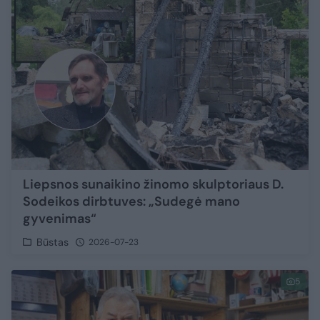
Liepsnos sunaikino žinomo skulptoriaus D.
Sodeikos dirbtuves: „Sudegė mano
gyvenimas“
Būstas
2026-07-23
5