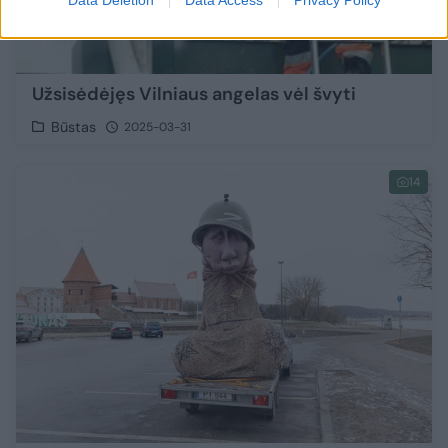
Data Deletion
Data Access
Privacy Policy
Užsisėdėjęs Vilniaus angelas vėl švyti
Būstas
2025-03-31
14