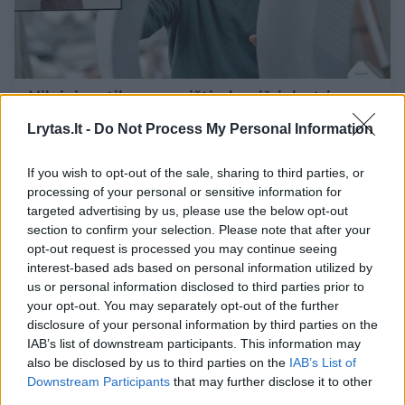
Vilniuje – tikra sumaištis: kas išrinks tris
naujus paminklus, jei „ekspertų komisijoje –
Lrytas.lt -
Do Not Process My Personal Information
tik pusgalviai“?
Pagerbs M. K. Čiurlionį, A.
Smetoną, J. Žemaitį
If you wish to opt-out of the sale, sharing to third parties, or
processing of your personal or sensitive information for
Būstas
2025-05-23
targeted advertising by us, please use the below opt-out
section to confirm your selection. Please note that after your
20
opt-out request is processed you may continue seeing
interest-based ads based on personal information utilized by
us or personal information disclosed to third parties prior to
your opt-out. You may separately opt-out of the further
disclosure of your personal information by third parties on the
IAB’s list of downstream participants. This information may
also be disclosed by us to third parties on the
IAB’s List of
Downstream Participants
that may further disclose it to other
third parties.