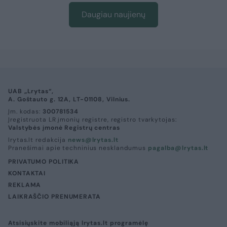
Daugiau naujienų
UAB „Lrytas“,
A. Goštauto g. 12A, LT-01108, Vilnius.
Įm. kodas:
300781534
Įregistruota LR įmonių registre, registro tvarkytojas:
Valstybės įmonė Registrų centras
lrytas.lt redakcija
news@lrytas.lt
Pranešimai apie techninius nesklandumus
pagalba@lrytas.lt
PRIVATUMO POLITIKA
KONTAKTAI
REKLAMA
LAIKRAŠČIO PRENUMERATA
Atsisiųskite mobiliąją lrytas.lt programėlę