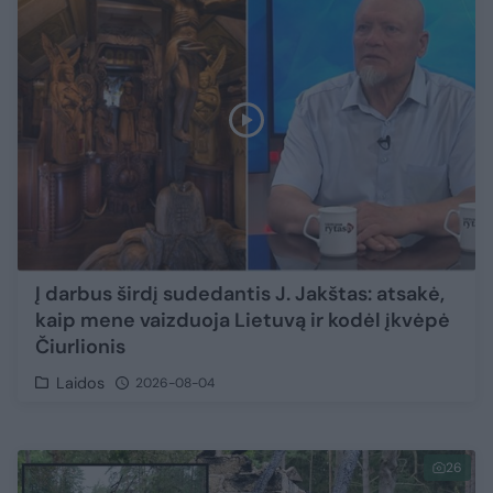
Į darbus širdį sudedantis J. Jakštas: atsakė,
kaip mene vaizduoja Lietuvą ir kodėl įkvėpė
Čiurlionis
Laidos
2026-08-04
26