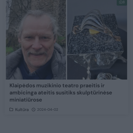
8
Klaipėdos muzikinio teatro praeitis ir
ambicinga ateitis susitiks skulptūrinėse
miniatiūrose
Kultūra
2024-04-02