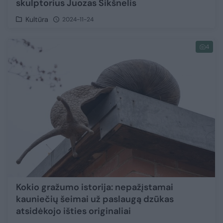
skulptorius Juozas Šikšnelis
Kultūra
2024-11-24
4
Kokio gražumo istorija: nepažįstamai
kauniečių šeimai už paslaugą dzūkas
atsidėkojo išties originaliai