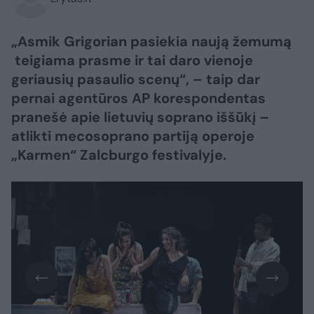
„Asmik Grigorian pasiekia naują žemumą
teigiama prasme ir tai daro vienoje
geriausių pasaulio scenų“, – taip dar
pernai agentūros AP korespondentas
pranešė apie lietuvių soprano iššūkį –
atlikti mecosoprano partiją operoje
„Karmen“ Zalcburgo festivalyje.