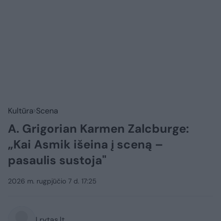
Kultūra
Scena
A. Grigorian Karmen Zalcburge:
„Kai Asmik išeina į sceną –
pasaulis sustoja"
2026 m. rugpjūčio 7 d. 17:25
Lrytas.lt