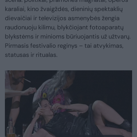
karaliai, kino žvaigždės, dieninių spektaklių
dievaičiai ir televizijos asmenybės žengia
raudonuoju kilimu, blykčiojant fotoaparatų
blykstėms ir minioms būriuojantis už užtvarų.
Pirmasis festivalio reginys – tai atvykimas,
statusas ir ritualas.