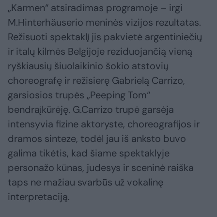
„Karmen“ atsiradimas programoje – irgi
M.Hinterhäuserio meninės vizijos rezultatas.
Režisuoti spektaklį jis pakvietė argentiniečių
ir italų kilmės Belgijoje reziduojančią vieną
ryškiausių šiuolaikinio šokio atstovių
choreografę ir režisierę Gabrielą Carrizo,
garsiosios trupės „Peeping Tom“
bendraįkūrėję. G.Carrizo trupė garsėja
intensyvia fizine aktoryste, choreografijos ir
dramos sinteze, todėl jau iš anksto buvo
galima tikėtis, kad šiame spektaklyje
personažo kūnas, judesys ir sceninė raiška
taps ne mažiau svarbūs už vokalinę
interpretaciją.