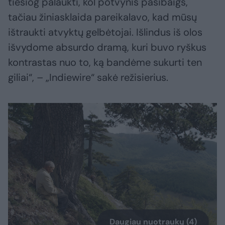
tiesiog palaukti, kol potvynis pasibaigs,
tačiau žiniasklaida pareikalavo, kad mūsų
ištraukti atvyktų gelbėtojai. Išlindus iš olos
išvydome absurdo dramą, kuri buvo ryškus
kontrastas nuo to, ką bandėme sukurti ten
giliai“, – „Indiewire“ sakė režisierius.
Daugiau nuotraukų (4)