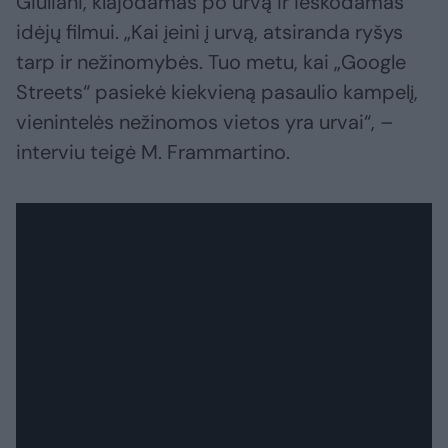
Giuliani, klajodamas po urvą ir ieškodamas
idėjų filmui. „Kai įeini į urvą, atsiranda ryšys
tarp ir nežinomybės. Tuo metu, kai „Google
Streets“ pasiekė kiekvieną pasaulio kampelį,
vienintelės nežinomos vietos yra urvai“, –
interviu teigė M. Frammartino.