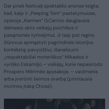
Dar prieš festivalį spektaklio anonse teigta,
kad, kaip ir „Peeping Tom“ pastatymuose,
operoje „Karmen“ G.Carrizo daugiausia
dėmesio skirs veikėjų psichikos ir
pasąmonės tyrinėjimui. Ji taip pat ragins
žiūrovus apmąstyti pagrindinės istorijos
kontekstą: pavyzdžiui, išanalizuoti
„respektabiliai moteriškos“ Mikaelos ir
vyriško Eskamiljo – veikėjų, kurie nepasirodo
Prospero Mérimée apysakoje, – vaidmenis
arba įvertinti šeimos svarbą (pirmiausia
motinos įtaką Chosė).