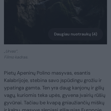
Daugiau nuotraukų (4)
„Urvas“.
Filmo kadras.
Pietų Apeninų Polino masyvas, esantis
Kalabrijoje, stebina savo įspūdingu grožiu ir
ypatinga gamta. Ten yra daug kanjonų ir gilių
vagų, kuriomis teka upės, gyvena įvairių rūšių
gyvūnai. Tačiau be kvapą gniaužiančių miškų
ir kalnų, masyve slepiasi giliausias Europoje