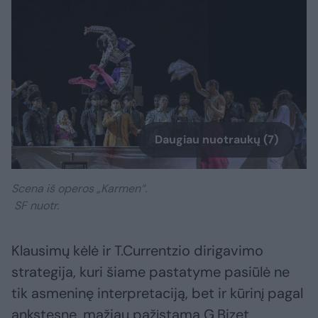
Daugiau nuotraukų (7)
Scena iš operos „Karmen“.
SF nuotr.
Klausimų kėlė ir T.Currentzio dirigavimo
strategija, kuri šiame pastatyme pasiūlė ne
tik asmeninę interpretaciją, bet ir kūrinį pagal
ankstesnę, mažiau pažįstamą G.Bizet