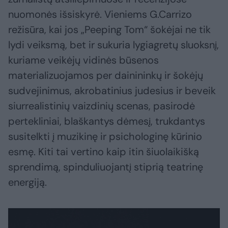
nuomonės išsiskyrė. Vieniems G.Carrizo
režisūra, kai jos „Peeping Tom“ šokėjai ne tik
lydi veiksmą, bet ir sukuria lygiagretų sluoksnį,
kuriame veikėjų vidinės būsenos
materializuojamos per dainininkų ir šokėjų
sudvejinimus, akrobatinius judesius ir beveik
siurrealistinių vaizdinių scenas, pasirodė
pertekliniai, blaškantys dėmesį, trukdantys
susitelkti į muzikinę ir psichologinę kūrinio
esmę. Kiti tai vertino kaip itin šiuolaikišką
sprendimą, spinduliuojantį stiprią teatrinę
energiją.