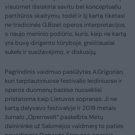
visuomet išsiskiria savitu bei konceptualiu
partitūros skaitymu, todėl ir šį kartą tikėtasi
ne tradicinės G.Bizet operos interpretacijos,
o naujo meninio požiūrio, kuris, kaip ne kartą
yra buvę dirigento kūryboje, greičiausiai
sukels ir susižavėjimo, ir diskusijų.
Pagrindinis vaidmuo pasiūlytas A.Grigorian,
kuri tarptautiniuose festivalio leidiniuose ir
operos duomenų bazėse nuosekliai
pristatoma kaip Lietuvos sopranas. Ji ne
kartą dalyvavo festivalyje ir 2018 metais
žurnalo „Opernwelt“ paskelbta Metų
dainininke už Salomėjos vaidmenį to paties
pavadinimo Richardo Strausso operoje,