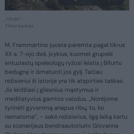
„Urvas“.
Filmo kadras.
M. Frammartino juosta paremta pagal tikrus
XX a. 7-ojo deš. įvykius, kuomet grupelė
entuziastų speleologų ryžosi leistis į Bifurto
bedugnę ir išmatuoti jos gylį. Tačiau
režisieriui ši istorija yra tik atspirties taškas.
Jis leidžiasi į gilesnius mąstymus ir
meditatyvius gamtos vaizdus. „Norėjome
tyrinėti gyvenimą anapus ribų, to, ko
nematome“, – sakė režisierius, ilgą laiką kartu
su scenarijaus bendraautoriumi Giovanna