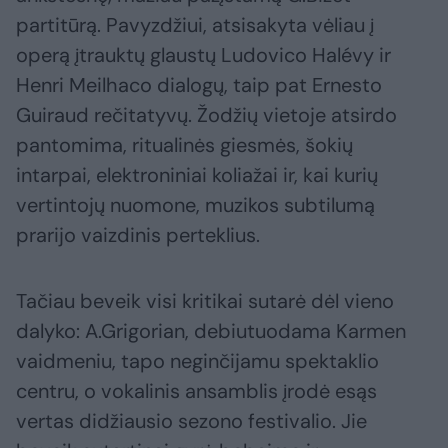
partitūrą. Pavyzdžiui, atsisakyta vėliau į
operą įtrauktų glaustų Ludovico Halévy ir
Henri Meilhaco dialogų, taip pat Ernesto
Guiraud rečitatyvų. Žodžių vietoje atsirdo
pantomima, ritualinės giesmės, šokių
intarpai, elektroniniai koliažai ir, kai kurių
vertintojų nuomone, muzikos subtilumą
prarijo vaizdinis perteklius.
Tačiau beveik visi kritikai sutarė dėl vieno
dalyko: A.Grigorian, debiutuodama Karmen
vaidmeniu, tapo neginčijamu spektaklio
centru, o vokalinis ansamblis įrodė esąs
vertas didžiausio sezono festivalio. Jie