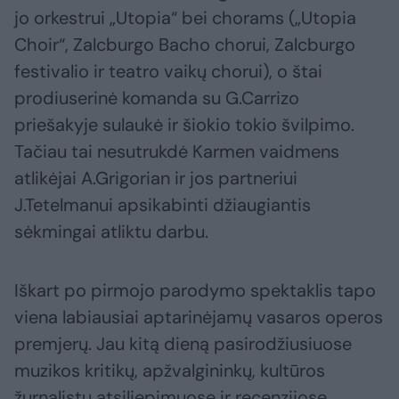
jo orkestrui „Utopia“ bei chorams („Utopia
Choir“, Zalcburgo Bacho chorui, Zalcburgo
festivalio ir teatro vaikų chorui), o štai
prodiuserinė komanda su G.Carrizo
priešakyje sulaukė ir šiokio tokio švilpimo.
Tačiau tai nesutrukdė Karmen vaidmens
atlikėjai A.Grigorian ir jos partneriui
J.Tetelmanui apsikabinti džiaugiantis
sėkmingai atliktu darbu.
Iškart po pirmojo parodymo spektaklis tapo
viena labiausiai aptarinėjamų vasaros operos
premjerų. Jau kitą dieną pasirodžiusiuose
muzikos kritikų, apžvalgininkų, kultūros
žurnalistų atsiliepimuose ir recenzijose