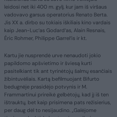
leidosi net iki 400 m. gylį, kur jam iš viršaus
vadovavo garsus operatorius Renato Berta.
Jis XX a. dirbo su tokiais iškiliais kino vardais
kaip Jean-Luc‘as Godard‘as, Alain Resnais,
Éric Rohmer, Philippe Garrel‘is ir kt.
Kartu jie nusprendė urve nenaudoti jokio
papildomo apšvietimo ir šviesą kurti
pasitelkiant tik ant tyrinėtojų šalmų esančiais
žibintuvėliais. Kartą befilmuojant Bifurto
bedugnėje prasidėjo potvynis ir M.
Frammartinui prireikė gelbėtojų, kad jį iš ten
ištrauktų, bet kaip prisimena pats režisierius,
per daug dėl to nesijaudino. „Galėjome