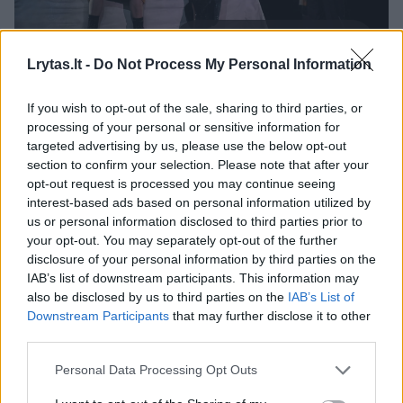
Daugiau nuotraukų (7)
Lrytas.lt -
Do Not Process My Personal Information
If you wish to opt-out of the sale, sharing to third parties, or
Vienas prestižiškiausių pasaulyje Zalcburgo
processing of your personal or sensitive information for
vasaros muzikos festivalis prasidėjo liepos
targeted advertising by us, please use the below opt-out
26-ąją Georges'o Bizet operos „Karmen“
section to confirm your selection. Please note that after your
opt-out request is processed you may continue seeing
premjera Zalcburgo didžiojoje scenoje. Tiesa,
interest-based ads based on personal information utilized by
faktinė festivalio pradžia – liepos 17-osios
us or personal information disclosed to third parties prior to
your opt-out. You may separately opt-out of the further
koncertas, skirtas vengrų šiuolaikinės muzikos
disclosure of your personal information by third parties on the
kompozitoriui ir pianistui György Kurtagui,
IAB’s list of downstream participants. This information may
also be disclosed by us to third parties on the
IAB’s List of
bet iškilmingas atidarymas surengtas liepos
Downstream Participants
that may further disclose it to other
26-ąją, po kurio parodytas specialiai
third parties.
Zalcburgui sukurtas naujas „Karmen“
Personal Data Processing Opt Outs
pastatymas.