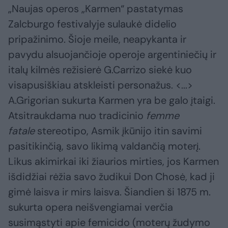
„Naujas operos „Karmen“ pastatymas
Zalcburgo festivalyje sulaukė didelio
pripažinimo. Šioje meile, neapykanta ir
pavydu alsuojančioje operoje argentiniečių ir
italų kilmės režisierė G.Carrizo siekė kuo
visapusiškiau atskleisti personažus. <...>
A.Grigorian sukurta Karmen yra be galo įtaigi.
Atsitraukdama nuo tradicinio
femme
fatale
stereotipo, Asmik įkūnijo itin savimi
pasitikinčią, savo likimą valdančią moterį.
Likus akimirkai iki žiaurios mirties, jos Karmen
išdidžiai rėžia savo žudikui Don Chosė, kad ji
gimė laisva ir mirs laisva. Šiandien ši 1875 m.
sukurta opera neišvengiamai verčia
susimąstyti apie femicido (moterų žudymo