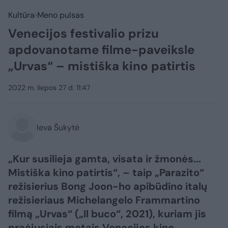
Kultūra
Meno pulsas
Venecijos festivalio prizu
apdovanotame filme-paveiksle
„Urvas“ – mistiška kino patirtis
2022 m. liepos 27 d. 11:47
Ieva Šukytė
„Kur susilieja gamta, visata ir žmonės...
Mistiška kino patirtis“, – taip „Parazito“
režisierius Bong Joon-ho apibūdino italų
režisieriaus Michelangelo Frammartino
filmą „Urvas“ („Il buco“, 2021), kuriam jis
praėjusiais metais Venecijos kino