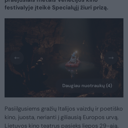
festivalyje įteikė Specialųjį žiuri prizą.
Daugiau nuotraukų (4)
Pasiilgusiems gražių Italijos vaizdų ir poetiško
kino, juosta, nerianti į giliausią Europos urvą,
Lietuvos kino teatrus pasieks liepos 29-ąją.