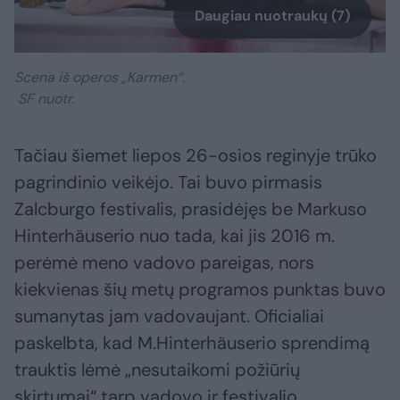
Daugiau nuotraukų (7)
Scena iš operos „Karmen“.
SF nuotr.
Tačiau šiemet liepos 26-osios reginyje trūko
pagrindinio veikėjo. Tai buvo pirmasis
Zalcburgo festivalis, prasidėjęs be Markuso
Hinterhäuserio nuo tada, kai jis 2016 m.
perėmė meno vadovo pareigas, nors
kiekvienas šių metų programos punktas buvo
sumanytas jam vadovaujant. Oficialiai
paskelbta, kad M.Hinterhäuserio sprendimą
trauktis lėmė „nesutaikomi požiūrių
skirtumai“ tarp vadovo ir festivalio