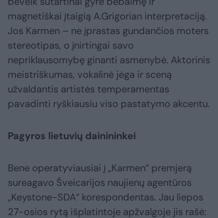
beveik sutartinai gyrė bebaimę ir
magnetiškai įtaigią A.Grigorian interpretaciją.
Jos Karmen – ne įprastas gundančios moters
stereotipas, o įnirtingai savo
nepriklausomybę ginanti asmenybė. Aktorinis
meistriškumas, vokalinė jėga ir sceną
užvaldantis artistės temperamentas
pavadinti ryškiausiu viso pastatymo akcentu.
Pagyros lietuvių dainininkei
Bene operatyviausiai į „Karmen“ premjerą
sureagavo Šveicarijos naujienų agentūros
„Keystone-SDA“ korespondentas. Jau liepos
27-osios rytą išplatintoje apžvalgoje jis rašė: