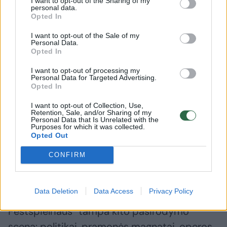
I want to opt-out of the Sharing of my
personal data.
Opted In
Programoje numatyti aštuoni spektakliai, visi
I want to opt-out of the Sale of my
bilietai iš anksto parduoti. Paskutinis bus
Personal Data.
parodytas rugpjūčio 26-ąją. Iš viso
Opted In
Zalcburgo festivalyje, truksiančiame iki
I want to opt-out of processing my
Personal Data for Targeted Advertising.
rugpjūčio 31-osios, – 171 renginys: operos,
Opted In
dramos spektakliai, koncertai.
I want to opt-out of Collection, Use,
Retention, Sale, and/or Sharing of my
Personal Data that Is Unrelated with the
Purposes for which it was collected.
Netikėta vadovų kaita
Opted Out
CONFIRM
Kultūros kalendoriuje nedaug atidarymo
vakarų gali prilygti Zalcburgo festivaliui.
Data Deletion
Data Access
Privacy Policy
Gerokai prieš orkestro melodijas „Grosses
Festspielhaus“ tampa kito pasirodymo
scena: politikai, pramonės magnatai, operos