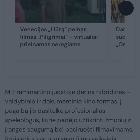
→
Venecijos „Liūtą“ pelnęs
Darbą pr
filmas „Piligrimai“ – virtualiai
sudėties
prieinamas neregiams
„Oskarų“
M. Frammartino juostoje derina hibridines –
vaidybinio ir dokumentinio kino formas. Į
pagalbą jis pasitelkė profesionalius
speleologus, kurie padėjo užtikrinti žmonių ir
įrangos saugumą bei pasiruošti filmavimams.
Režisierius kartu su savo filmo veikėjais