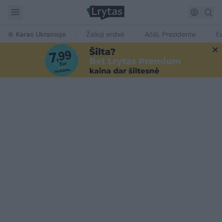
Karas Ukrainoje
Žalioji erdvė
Ačiū, Prezidente
E