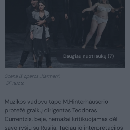
Daugiau nuotraukų (7)
Scena iš operos „Karmen“.
SF nuotr.
Muzikos vadovu tapo M.Hinterhäuserio
protežė graikų dirigentas Teodoras
Currentzis, beje, nemažai kritikuojamas dėl
savo ryšių su Rusija. Tačiau jo interpretacijos