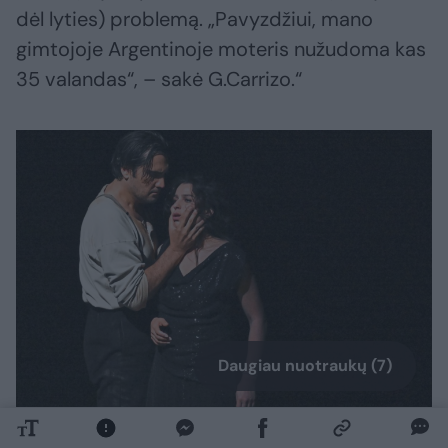
dėl lyties) problemą. „Pavyzdžiui, mano
gimtojoje Argentinoje moteris nužudoma kas
35 valandas“, – sakė G.Carrizo.“
Daugiau nuotraukų (7)
Scena iš operos „Karmen“.