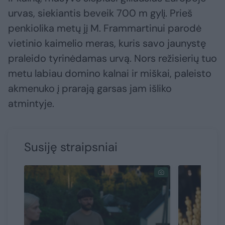
urvas, siekiantis beveik 700 m gylį. Prieš
penkiolika metų jį M. Frammartinui parodė
vietinio kaimelio meras, kuris savo jaunystę
praleido tyrinėdamas urvą. Nors režisierių tuo
metu labiau domino kalnai ir miškai, paleisto
akmenuko į prarają garsas jam išliko
atmintyje.
Susiję straipsniai