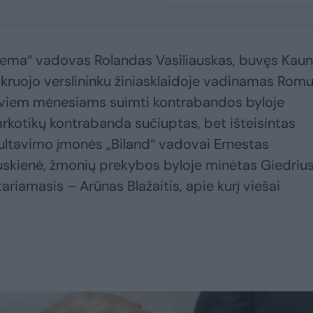
dema“ vadovas Rolandas Vasiliauskas, buvęs Kau
Pakruojo verslininku žiniasklaidoje vadinamas Romu
Dviem mėnesiams suimti kontrabandos byloje
narkotikų kontrabanda sučiuptas, bet išteisintas
onsultavimo įmonės „Biland“ vadovai Ernestas
uskienė, žmonių prekybos byloje minėtas Giedriu
tariamasis – Arūnas Blažaitis, apie kurį viešai