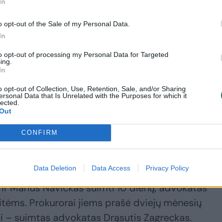
In
o opt-out of the Sale of my Personal Data.
In
to opt-out of processing my Personal Data for Targeted
ing.
In
uoniolikai įtariamųjų.
o opt-out of Collection, Use, Retention, Sale, and/or Sharing
ersonal Data that Is Unrelated with the Purposes for which it
lected.
Egidijus Laužikas, Apeliacinio teismo teisėjai
Out
vėjanas, Konstantinas Gurinas ir Vilniaus apygar
CONFIRM
inskis suimti 10 dienų. Visus juos prokurorai pra
Data Deletion
Data Access
Privacy Policy
ir Marius Navickas suimti 10 dienų, advokatas
itėms. Prokurorai jiems prašė dviejų mėnesių
ui – suimtas advokatas Drąsutis Zagreckas.