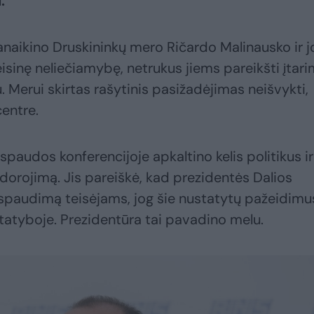
.
panaikino Druskininkų mero Ričardo Malinausko ir j
isinę neliečiamybę, netrukus jiems pareikšti įtari
 Merui skirtas rašytinis pasižadėjimas neišvykti,
centre.
paudos konferencijoje apkaltino kelis politikus ir
dorojimą. Jis pareiškė, kad prezidentės Dalios
spaudimą teisėjams, jog šie nustatytų pažeidimu
tatyboje. Prezidentūra tai pavadino melu.