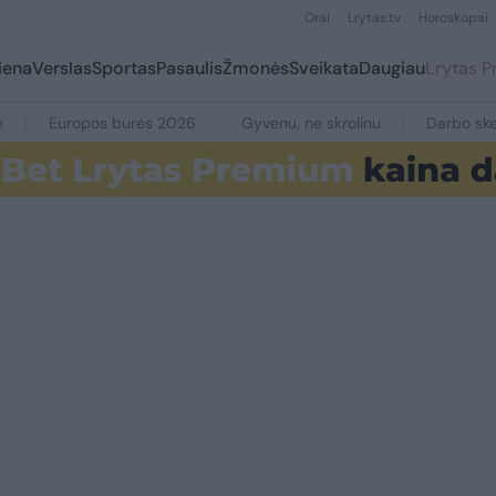
Orai
Lrytas.tv
Horoskopai
iena
Verslas
Sportas
Pasaulis
Žmonės
Sveikata
Daugiau
Lrytas 
e
Europos burės 2026
Gyvenu, ne skrolinu
Darbo ske