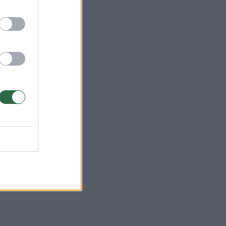
dos
šė