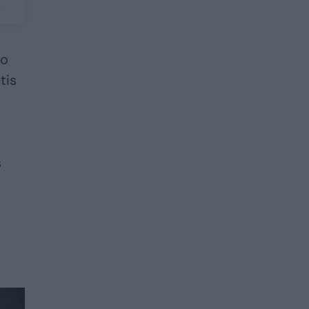
no
tis
s