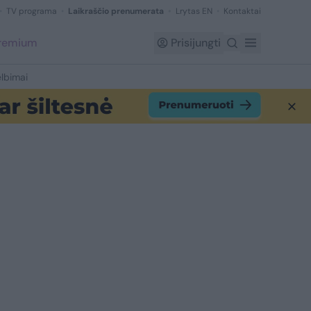
TV programa
Laikraščio prenumerata
Lrytas EN
Kontaktai
Premium
Prisijungti
lbimai