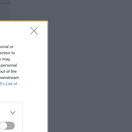
sonal or
ection to
ou may
 personal
out of the
 downstream
B’s List of