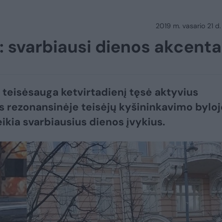
2019 m. vasario 21 d.
: svarbiausi dienos akcenta
 teisėsauga ketvirtadienį tęsė aktyvius
 rezonansinėje teisėjų kyšininkavimo byloj
ikia svarbiausius dienos įvykius.