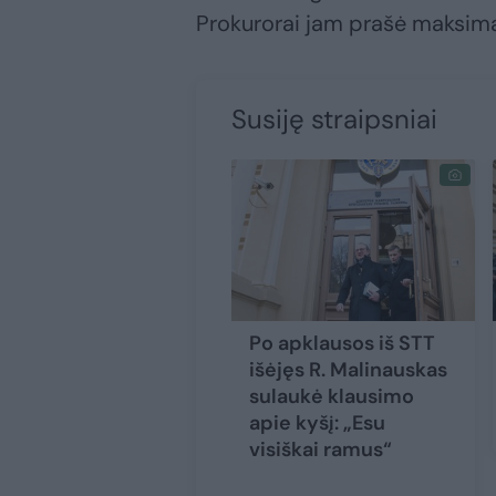
Prokurorai jam prašė maksim
Susiję straipsniai
Po apklausos iš STT
išėjęs R. Malinauskas
sulaukė klausimo
apie kyšį: „Esu
visiškai ramus“