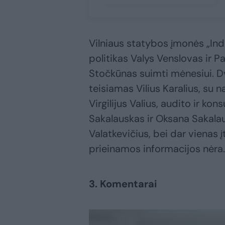
Vilniaus statybos įmonės „In
politikas Valys Venslovas ir 
Stočkūnas suimti mėnesiui. 
teisiamas Vilius Karalius, su 
Virgilijus Valius, audito ir k
Sakalauskas ir Oksana Sakala
Valatkevičius, bei dar vienas į
prieinamos informacijos nėra.
3. Komentarai