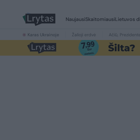
Naujausi
Skaitomiausi
Lietuvos d
Karas Ukrainoje
Žalioji erdvė
Ačiū, Prezident