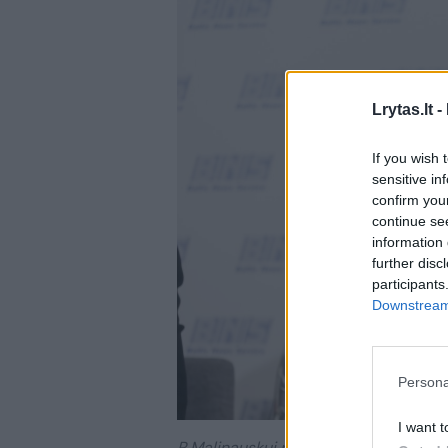
Lrytas.lt -
If you wish 
sensitive in
confirm you
continue se
information 
further disc
participants
Downstream 
Persona
I want t
R.Malinauskui pareikšti įtarimai.