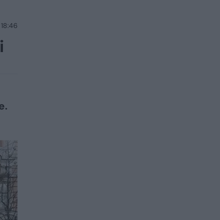
 18:46
i
e.