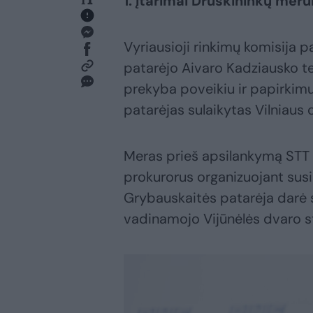
1. Įtarimai Druskininkų merui
Vyriausioji rinkimų komisija 
patarėjo Aivaro Kadziausko te
prekyba poveikiu ir papirkimu.
patarėjas sulaikytas Vilniaus 
Meras prieš apsilankymą STT s
prokurorus organizuojant susi
Grybauskaitės patarėja darė 
vadinamojo Vijūnėlės dvaro s