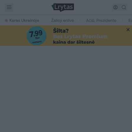
Karas Ukrainoje
Žalioji erdvė
Ačiū, Prezidente
E