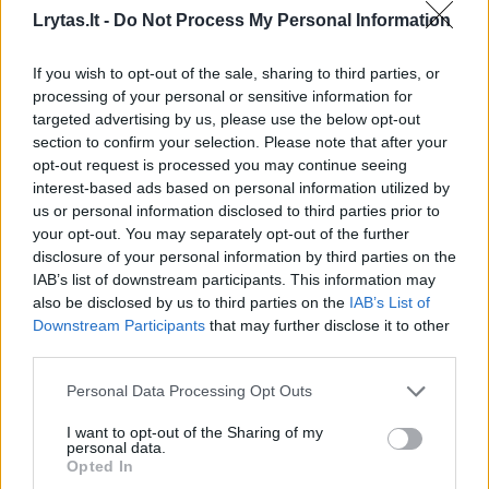
Šių metų vasario 15 dienos duomenimis,
Lrytas.lt -
Do Not Process My Personal Information
bendras savivaldybių tarybų narių amžiaus
vidurkis yra 51 metai ir 3 mėnesiai.
If you wish to opt-out of the sale, sharing to third parties, or
processing of your personal or sensitive information for
targeted advertising by us, please use the below opt-out
section to confirm your selection. Please note that after your
Daugiausia narių, dirbančių savivaldybių
opt-out request is processed you may continue seeing
tarybose, priklauso amžiaus grupei nuo 55 iki
interest-based ads based on personal information utilized by
64 metų (32,31 proc.). 23,46 proc. tarybos
us or personal information disclosed to third parties prior to
your opt-out. You may separately opt-out of the further
narių yra nuo 45 iki 54 metų.
disclosure of your personal information by third parties on the
IAB’s list of downstream participants. This information may
also be disclosed by us to third parties on the
IAB’s List of
Jauniausiam tarybos nario pareigas
Downstream Participants
that may further disclose it to other
einančiam asmeniui yra 20 metų, vyriausias
third parties.
yra sulaukęs 85-erių. Jauniausiam Lietuvos
Personal Data Processing Opt Outs
merui – 32-eji, vyriausias yra sulaukęs 68
I want to opt-out of the Sharing of my
metų amžiaus.
personal data.
Opted In