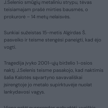
J.Selenio smūgių metaliniu strypu, tėvas
teisiamajam prašė mirties bausmės, o
prokurorė – 14 metų nelaisvės.
Sunkiai sužeistas 15-metis Algirdas Š.
pasveiko ir teisme stengėsi paneigti, kad ėjo
vogti.
Tragedija įvyko 2001-ųjų birželio 1-osios
naktį. J.Selenis teisme pasakojo, kad naktimis
šalia Kalotės sąvartyno savavališkai
įsirengtoje jo metalo supirktuvėje nuolat
lankydavosi vagys.
Vieną naktį nusprendęs pabudėti, vyriškis