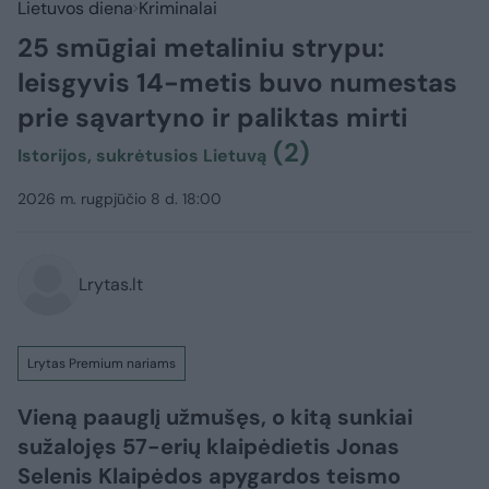
Lietuvos diena
Kriminalai
25 smūgiai metaliniu strypu:
leisgyvis 14-metis buvo numestas
prie sąvartyno ir paliktas mirti
(2)
Istorijos, sukrėtusios Lietuvą
2026 m. rugpjūčio 8 d. 18:00
Lrytas.lt
Lrytas Premium nariams
Vieną paauglį užmušęs, o kitą sunkiai
sužalojęs 57-erių klaipėdietis Jonas
Selenis Klaipėdos apygardos teismo