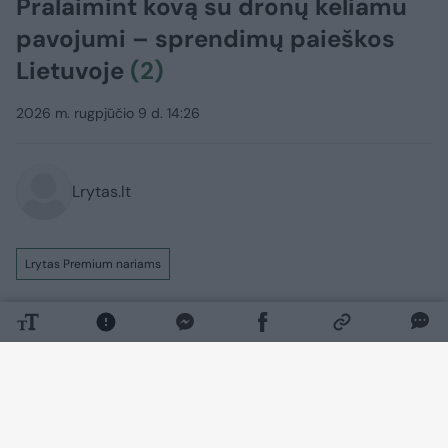
Pralaimint kovą su dronų keliamu
pavojumi – sprendimų paieškos
Lietuvoje
(2)
2026 m. rugpjūčio 9 d. 14:26
Lrytas.lt
Lrytas Premium nariams
Neaiškiems kariniams dronams kelis
kartus pažeidus Lietuvos erdvę vis garsiau
kalbama apie būtinybę nuo jų apsiginti.
Tokios įrangos Lietuvoje jau yra, tačiau
pripažįstama, kad dar yra kur tobulėti.