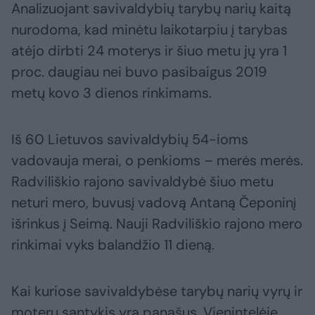
Analizuojant savivaldybių tarybų narių kaitą
nurodoma, kad minėtu laikotarpiu į tarybas
atėjo dirbti 24 moterys ir šiuo metu jų yra 1
proc. daugiau nei buvo pasibaigus 2019
metų kovo 3 dienos rinkimams.
Iš 60 Lietuvos savivaldybių 54-ioms
vadovauja merai, o penkioms – merės merės.
Radviliškio rajono savivaldybė šiuo metu
neturi mero, buvusį vadovą Antaną Čeponinį
išrinkus į Seimą. Nauji Radviliškio rajono mero
rinkimai vyks balandžio 11 dieną.
Kai kuriose savivaldybėse tarybų narių vyrų ir
moterų santykis yra panašus. Vienintelėje