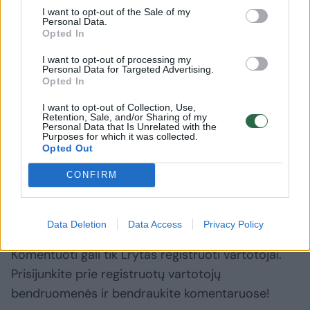
I want to opt-out of the Sale of my
Populiariausi vyriški savivaldybių tarybų
Personal Data.
Opted In
narių vardai yra Kęstutis, Vytautas, Jonas,
Antanas ir Saulius. Tarp savivaldybių tarybų
I want to opt-out of processing my
Personal Data for Targeted Advertising.
narių moterų daugiausia Daivų, Nijolių,
Opted In
Jūračių, Dalių, Linų ir Editų.
I want to opt-out of Collection, Use,
Retention, Sale, and/or Sharing of my
Personal Data that Is Unrelated with the
Purposes for which it was collected.
Opted Out
savivaldybės
^Instant
nariai
Rodyti daugiau žymių
CONFIRM
Komentuoti po šiuo straipsniu
Data Deletion
Data Access
Privacy Policy
Komentuoti gali tik Lrytas registruoti vartotojai.
Prisijunkite prie registruotų vartotojų
bendruomenės ir bendraukite komentaruose!