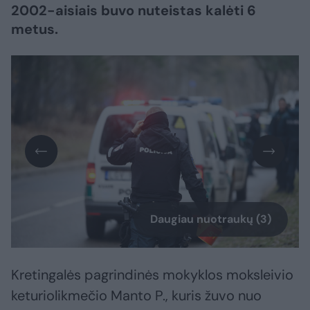
2002-aisiais buvo nuteistas kalėti 6
metus.
Daugiau nuotraukų (3)
Kretingalės pagrindinės mokyklos moksleivio
keturiolikmečio Manto P., kuris žuvo nuo