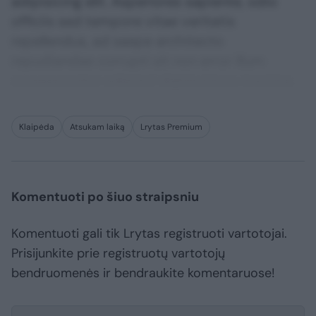
adipisicing elit. Asperiores sapiente, odio
officiis sed tempore vitae veritatis
repellendus, ad saepe architecto
repudiandae corrupti sit non error illum
consequuntur adipisci dignissimos maxime.
Klaipėda
Atsukam laiką
Lrytas Premium
Komentuoti po šiuo straipsniu
Komentuoti gali tik Lrytas registruoti vartotojai.
Prisijunkite prie registruotų vartotojų
bendruomenės ir bendraukite komentaruose!