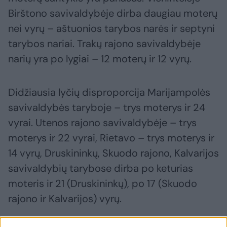
Birštono savivaldybėje dirba daugiau moterų
nei vyrų – aštuonios tarybos narės ir septyni
tarybos nariai. Trakų rajono savivaldybėje
narių yra po lygiai – 12 moterų ir 12 vyrų.
Didžiausia lyčių disproporcija Marijampolės
savivaldybės taryboje – trys moterys ir 24
vyrai. Utenos rajono savivaldybėje – trys
moterys ir 22 vyrai, Rietavo – trys moterys ir
14 vyrų, Druskininkų, Skuodo rajono, Kalvarijos
savivaldybių tarybose dirba po keturias
moteris ir 21 (Druskininkų), po 17 (Skuodo
rajono ir Kalvarijos) vyrų.