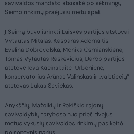
savivaldos mandato atsisakė po sėkmingų
Seimo rinkimų praėjusių metų spalį.
Į Seimą buvo išrinkti Laisvės partijos atstovai
Vytautas Mitalas, Kasparas Adomaitis,
Evelina Dobrovolska, Monika Ošmianskienė,
Tomas Vytautas Raskevičius, Darbo partijos
atstovė Ieva Kačinskaitė-Urbonienė,
konservatorius Arūnas Valinskas ir „valstiečių“
atstovas Lukas Savickas.
Anykščių, Mažeikių ir Rokiškio rajonų
savivaldybių tarybose nuo prieš dvejus
metus vykusių savivaldos rinkimų pasikeitė
po septynis narius.