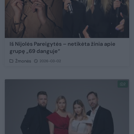
Iš Nijolės Pareigytės – netikėta žinia apie
grupę „69 danguje“
Žmonės
2026-03-02
2