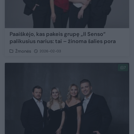
Paaiškėjo, kas pakeis grupę „Il Senso“
palikusius narius: tai – žinoma šalies pora
Žmonės
2026-02-03
7