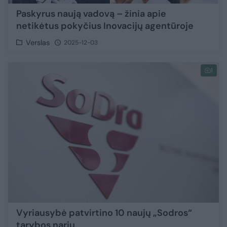
Paskyrus naują vadovą – žinia apie
netikėtus pokyčius Inovacijų agentūroje
Verslas
2025-12-03
1
Vyriausybė patvirtino 10 naujų „Sodros“
tarybos narių