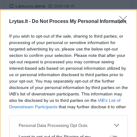
Lietuvos diena
2025-03-15
Lrytas.lt -
Do Not Process My Personal Information
Video
1
If you wish to opt-out of the sale, sharing to third parties, or
processing of your personal or sensitive information for
targeted advertising by us, please use the below opt-out
section to confirm your selection. Please note that after your
opt-out request is processed you may continue seeing
interest-based ads based on personal information utilized by
us or personal information disclosed to third parties prior to
your opt-out. You may separately opt-out of the further
disclosure of your personal information by third parties on the
IAB’s list of downstream participants. This information may
also be disclosed by us to third parties on the
IAB’s List of
Downstream Participants
that may further disclose it to other
Lietuvos krepšinio federacija po
third parties.
Vykdomojo komiteto posėdžio iš savo gretų
pašalino 11 narių
Personal Data Processing Opt Outs
Sportas
2024-08-20
I want to opt-out of the Sharing of my