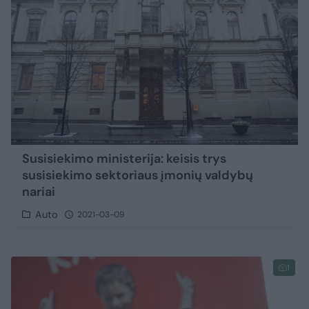
Susisiekimo ministerija: keisis trys
susisiekimo sektoriaus įmonių valdybų
nariai
Auto
2021-03-09
1