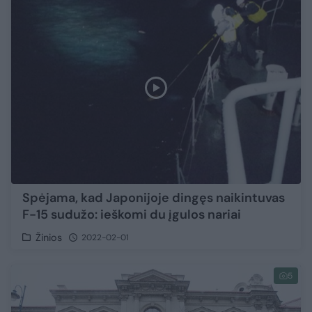
Spėjama, kad Japonijoje dingęs naikintuvas
F-15 sudužo: ieškomi du įgulos nariai
Žinios
2022-02-01
5