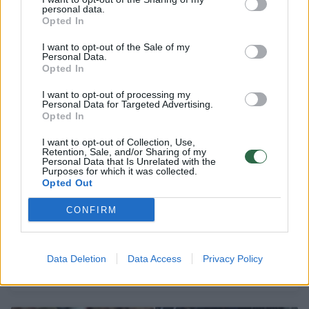
personal data.
Opted In
1
I want to opt-out of the Sale of my
Personal Data.
Opted In
I want to opt-out of processing my
Personal Data for Targeted Advertising.
Opted In
I want to opt-out of Collection, Use,
Retention, Sale, and/or Sharing of my
Personal Data that Is Unrelated with the
Purposes for which it was collected.
Opted Out
CONFIRM
Kaune iš Nemuno upės ištrauktas
automobilis
Data Deletion
Data Access
Privacy Policy
Lietuvos diena
2024-04-22