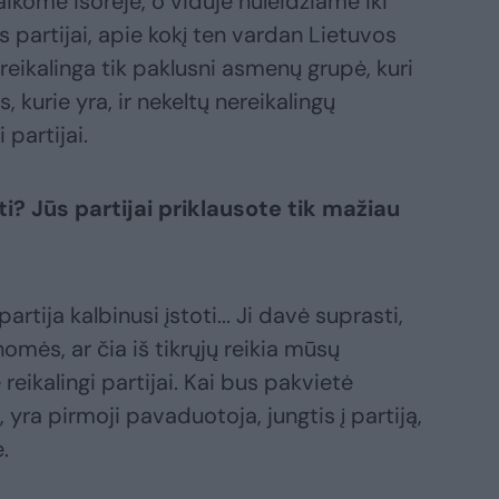
ikome išorėje, o viduje nuleidžiame iki
 partijai, apie kokį ten vardan Lietuvos
 reikalinga tik paklusni asmenų grupė, kuri
 kurie yra, ir nekeltų nereikalingų
partijai.
? Jūs partijai priklausote tik mažiau
rtija kalbinusi įstoti... Ji davė suprasti,
nomės, ar čia iš tikrųjų reikia mūsų
reikalingi partijai. Kai bus pakvietė
, yra pirmoji pavaduotoja, jungtis į partiją,
.