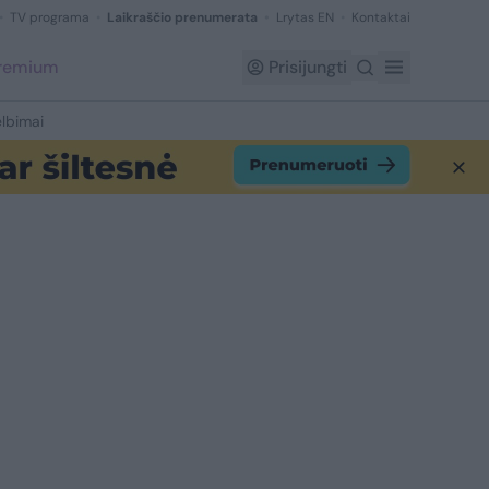
TV programa
Laikraščio prenumerata
Lrytas EN
Kontaktai
Premium
Prisijungti
lbimai