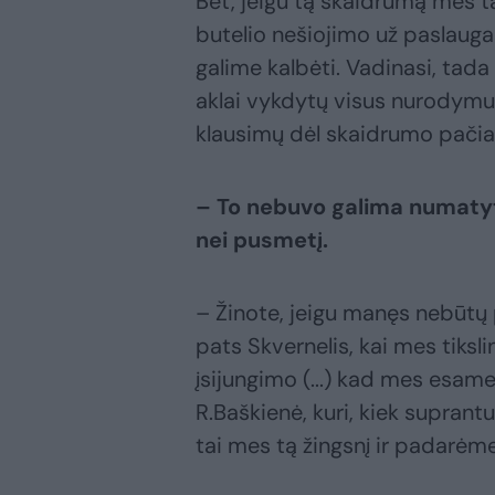
Bet, jeigu tą skaidrumą mes ta
butelio nešiojimo už paslaugas
galime kalbėti. Vadinasi, tada
aklai vykdytų visus nurodymus,
klausimų dėl skaidrumo pačiai 
– To nebuvo galima numatyti
nei pusmetį.
– Žinote, jeigu manęs nebūtų pa
pats Skvernelis, kai mes tiksli
įsijungimo (...) kad mes esame 
R.Baškienė, kuri, kiek suprantu
tai mes tą žingsnį ir padarėme