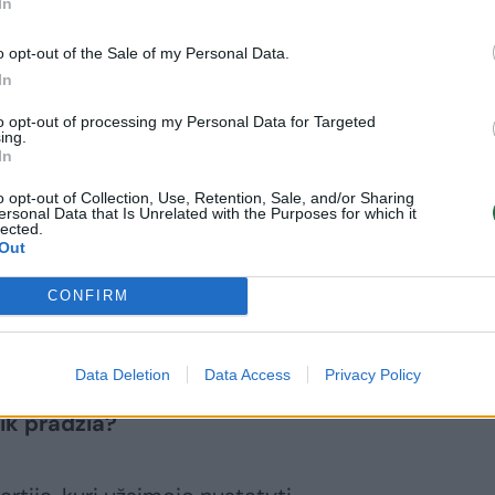
In
aus finansinė veikla yra skaidri, kai
s yra rekomenduojama to nedaryti, o vėliau
o opt-out of the Sale of my Personal Data.
 surinktų iš skyriaus valdybos narių, galėjo
In
ui, kuris yra nešamas už paslaugas
to opt-out of processing my Personal Data for Targeted
ing.
In
o opt-out of Collection, Use, Retention, Sale, and/or Sharing
ę skyriaus pirmininkės
(S.Dagės, –
ersonal Data that Is Unrelated with the Purposes for which it
lected.
nt ir nori įtvirtinti šitą butelių nešiojimo
Out
jai, manau, kad viskas būtų buvę gerai.
CONFIRM
ozės, jog ši partija – paskubomis
Data Deletion
Data Access
Privacy Policy
etuvišką mišrainę. Kyla daugybė
tik pradžia?