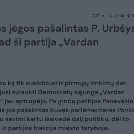
2022 m. rugpjūčio 31 d.
ės jėgos pašalintas P. Urbšy
ad ši partija „Vardan
os ką tik susikūrusi ir pirmųjų rinkimų dar
usi sulaukti Demokratų sąjunga „Vardan
“ jau aptrupėjo. Po ginčų partijos Panevėžio
 iš jos pašalintas buvęs parlamentaras Povil
 savimi kartu išsivedė dalį politikų, dėl to
ir partijos frakcija miesto taryboje.