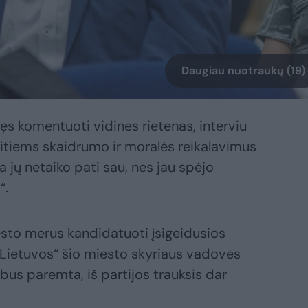
Daugiau nuotraukų (19)
ęs komentuoti vidines rietenas, interviu
kitiems skaidrumo ir moralės reikalavimus
ga jų netaiko pati sau, nes jau spėjo
“.
iesto merus kandidatuoti įsigeidusios
Lietuvos“ šio miesto skyriaus vadovės
us paremta, iš partijos trauksis dar