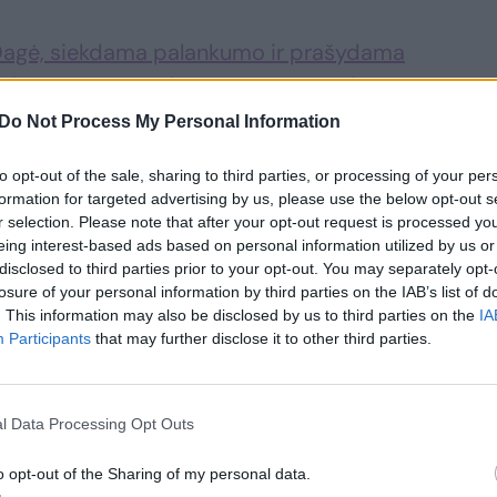
Dagė, siekdama palankumo ir prašydama
kybos, pramonės ir amatų rūmų vadovą
a buteliu
.
Do Not Process My Personal Information
to opt-out of the sale, sharing to third parties, or processing of your per
vėžio skyrius prėmė sprendimą jus
formation for targeted advertising by us, please use the below opt-out s
 jį vertinate?
r selection. Please note that after your opt-out request is processed y
eing interest-based ads based on personal information utilized by us or
disclosed to third parties prior to your opt-out. You may separately opt-
losure of your personal information by third parties on the IAB’s list of
gramoje deklaruojamomis partijos
. This information may also be disclosed by us to third parties on the
IA
tybėmis, demokratijos principais,
Participants
that may further disclose it to other third parties.
 grėsmę partijos reputacijai ir įnešame
l Data Processing Opt Outs
s liepos pradžioje partijos valdybos
o opt-out of the Sharing of my personal data.