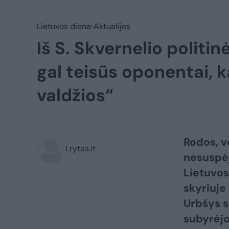
Lietuvos diena
Aktualijos
Iš S. Skvernelio politin
gal teisūs oponentai, k
valdžios“
Rodos, v
Lrytas.lt
nesuspėj
Lietuvos
skyriuje
Urbšys su
subyrėjo 