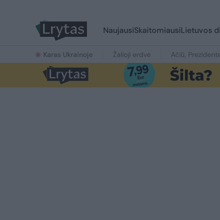
Naujausi
Skaitomiausi
Lietuvos d
Karas Ukrainoje
Žalioji erdvė
Ačiū, Prezident