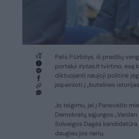
Pats P.Urbšys, iš pradžių veng
portalui
lrytas.lt
tvirtino, esą 
diktuojanti naujoji politinė jė
įsipainioti į „butelines istorijas
Jo teigimu, jei į Panevėžio m
Demokratų sąjungos „Vardan 
Solveigos Dagės kandidatūra b
daugiau jos narių.