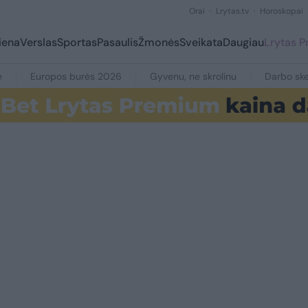
Orai
Lrytas.tv
Horoskopai
iena
Verslas
Sportas
Pasaulis
Žmonės
Sveikata
Daugiau
Lrytas 
e
Europos burės 2026
Gyvenu, ne skrolinu
Darbo ske