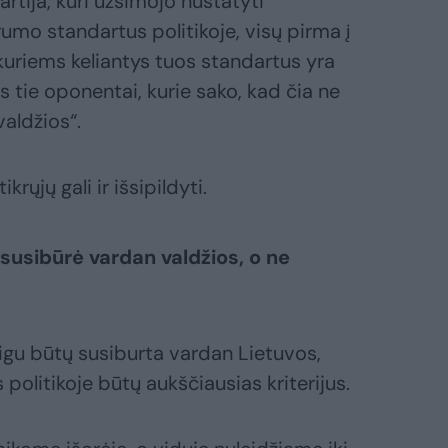
partija, kuri užsimojo nustatyti
umo standartus politikoje, visų pirma į
uriems keliantys tuos standartus yra
ūs tie oponentai, kurie sako, kad čia ne
aldžios“.
rųjų gali ir išsipildyti.
susibūrė vardan valdžios, o ne
gu būtų susiburta vardan Lietuvos,
 politikoje būtų aukščiausias kriterijus.