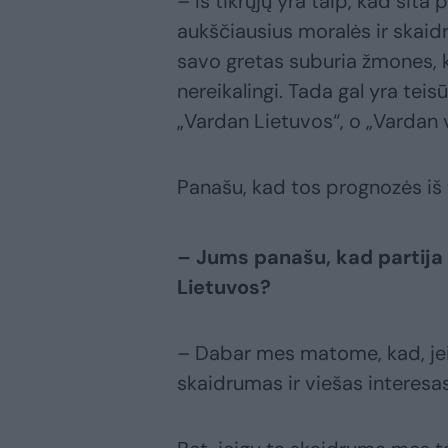
– Iš tikrųjų yra taip, kad šita 
aukščiausius moralės ir skaidr
savo gretas suburia žmones, k
nereikalingi. Tada gal yra teis
„Vardan Lietuvos“, o „Vardan v
Panašu, kad tos prognozės iš tik
– Jums panašu, kad partija 
Lietuvos?
– Dabar mes matome, kad, jei
skaidrumas ir viešas interesas