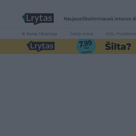
Naujausi
Skaitomiausi
Lietuvos d
Karas Ukrainoje
Žalioji erdvė
Ačiū, Prezident