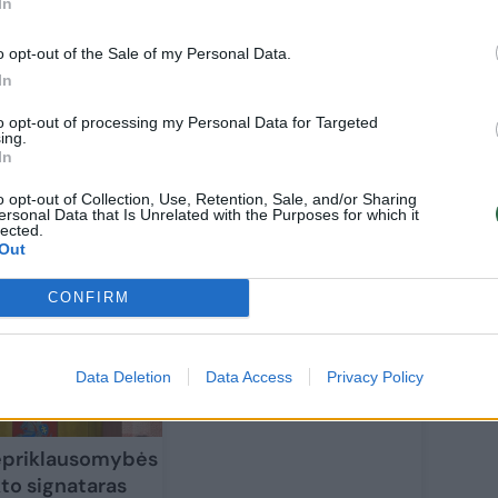
In
o opt-out of the Sale of my Personal Data.
 Seimo krikščionių demokratų frakcijos
In
do Saudargo padėjėjas. 1996 m. jis dirbo
to opt-out of processing my Personal Data for Targeted
 apsaugos ministerijos vyriausiuoju
ing.
In
o opt-out of Collection, Use, Retention, Sale, and/or Sharing
ersonal Data that Is Unrelated with the Purposes for which it
lected.
Out
CONFIRM
Data Deletion
Data Access
Privacy Policy
priklausomybės
to signataras