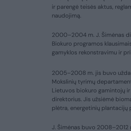
ir parengė teisės aktus, regl
naudojimą.
2000–2004 m. J. Šimėnas di
Biokuro programos klausimais. 
gamyklos rekonstravimu ir pri
2005–2008 m. jis buvo uždar
Mokslinių tyrimų departament
Lietuvos biokuro gamintojų ir
direktorius. Jis užsiėmė bio
plėtra, energetinių plantacijų
J. Šimėnas buvo 2008–2012 m