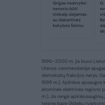
Grigas neatvyko:
G.
nenoriu būti
sv
niekaip siejamas
vi
su dabartinės
Ko
kokybės Seimu
da
sk
1996–2000 m. jis buvo Lietuv
Utenos vienmandatėje apygard
demokratų frakcijos narys, 
1999 m.), Aplinkos apsaugos 
atominės elektrinės regiono
m.). Jis rengė aplinkosauginių
teisinę bazę (Atliekų tvarkymo