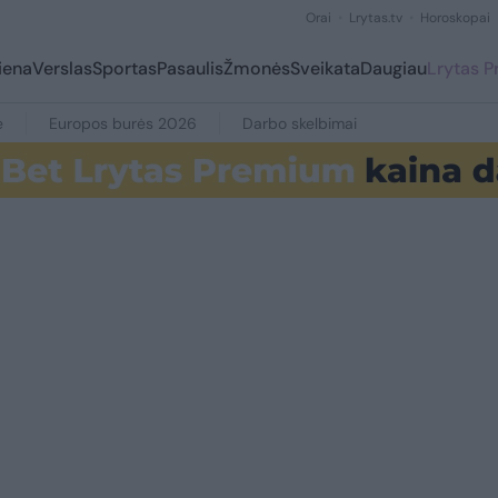
Orai
Lrytas.tv
Horoskopai
iena
Verslas
Sportas
Pasaulis
Žmonės
Sveikata
Daugiau
Lrytas 
e
Europos burės 2026
Darbo skelbimai