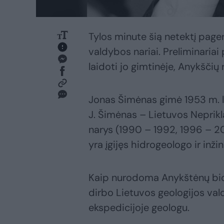
Tylos minute šią netektį page
valdybos nariai. Preliminaria
laidoti jo gimtinėje, Anykščių 
Jonas Šimėnas gimė 1953 m. li
J. Šimėnas – Lietuvos Neprik
narys (1990 – 1992, 1996 – 20
yra įgijęs hidrogeologo ir inž
Kaip nurodoma Anykštėnų biog
dirbo Lietuvos geologijos val
ekspedicijoje geologu.