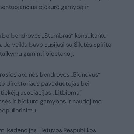
amentuojančius biokuro gamybą ir
rbo bendrovės „Stumbras“ konsultantu
Jo veikla buvo susijusi su Šilutės spirito
taikymu gaminti bioetanolį.
osios akcinės bendrovės „Bionovus“
o direktoriaus pavaduotojas bei
 tiekėjų asociacijos „Litbioma“
masės ir biokuro gamybos ir naudojimo
 populiarinimu.
. kadencijos Lietuvos Respublikos