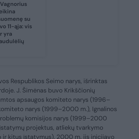
 Vagnorius
eikina
suomenę su
vo 11-ąja: vis
r yra
audulėlių
os Respublikos Seimo narys, išrinktas
oje. J. Šimėnas buvo Krikščionių
Gamtos apsaugos komiteto narys (1996–
komiteto narys (1999–2000 m.), Ignalinos
 problemų komisijos narys (1999–2000
 įstatymų projektus, atliekų tvarkymo
 ir kitus įstatymus). 2000 m. jis inicijavo