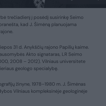
rbė trečiadienį į posėdį susirinkę Seimo
i pranešta, kad J. Šimėną planuojama
rajone.
epos 31 d. Anykščių rajono Papilių kaime.
lausomybės Akto signataras, LR Seimo
00, 2008 – 2012). Vilniaus universitete
inieriaus geologo specialybę.
rafijų žinyne, 1978–1980 m. J. Šimėnas
dybos Vilniaus kompleksinėje geologinėje