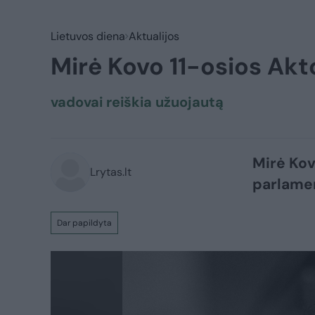
Lietuvos diena
Aktualijos
Mirė Kovo 11-osios Akt
vadovai reiškia užuojautą
Mirė Kov
Lrytas.lt
parlamen
Dar papildyta