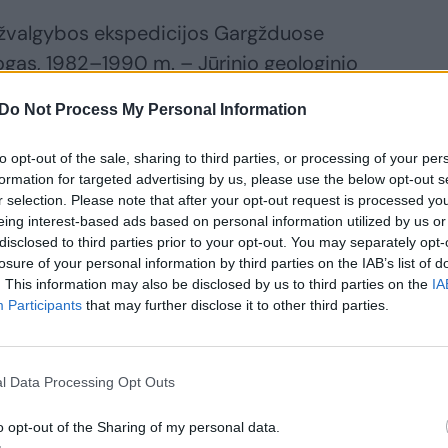
 žvalgybos ekspedicijos Gargžduose
logas, 1982–1990 m. – Jūrinio geologinio
ltijos jūros dugno geologinį
Do Not Process My Personal Information
os jūros dugno geologinę nuotrauką
(1981–1990 m.).
to opt-out of the sale, sharing to third parties, or processing of your per
formation for targeted advertising by us, please use the below opt-out s
r selection. Please note that after your opt-out request is processed y
o Lietuvos Sąjūdžio Gargždų skyriaus
eing interest-based ads based on personal information utilized by us or
disclosed to third parties prior to your opt-out. You may separately opt-
arys.
losure of your personal information by third parties on the IAB’s list of
. This information may also be disclosed by us to third parties on the
IA
Participants
that may further disclose it to other third parties.
vos Aukščiausios Tarybos-Atkuriamojo
kto signataras, Gamtos apsaugos
ėnas dalyvavo rengiant aplinkos apsaugos,
l Data Processing Opt Outs
 mokesčių už gamtos išteklius įstatymus.
o opt-out of the Sharing of my personal data.
jų tinklo Lietuvoje sukūrimą.