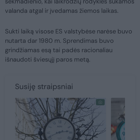
sekmadienio, kai laikrodžių rodyklės sukamos
valanda atgal ir įvedamas žiemos laikas.
Sukti laiką visose ES valstybėse narėse buvo
nutarta dar 1980 m. Sprendimas buvo
grindžiamas esą tai padės racionaliau
išnaudoti šviesųjį paros metą.
Susiję straipsniai