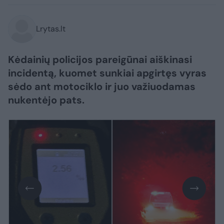
Lrytas.lt
Kėdainių policijos pareigūnai aiškinasi
incidentą, kuomet sunkiai apgirtęs vyras
sėdo ant motociklo ir juo važiuodamas
nukentėjo pats.