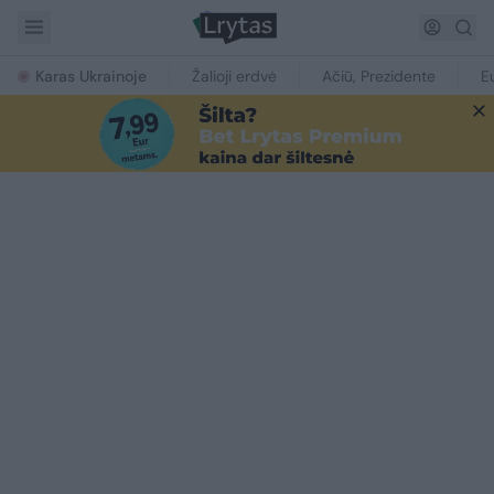
Karas Ukrainoje
Žalioji erdvė
Ačiū, Prezidente
E