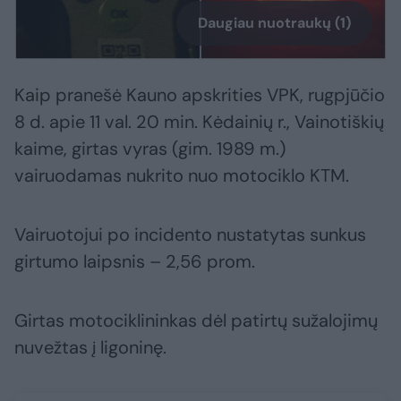
Daugiau nuotraukų (1)
Kaip pranešė Kauno apskrities VPK, rugpjūčio
8 d. apie 11 val. 20 min. Kėdainių r., Vainotiškių
kaime, girtas vyras (gim. 1989 m.)
vairuodamas nukrito nuo motociklo KTM.
Vairuotojui po incidento nustatytas sunkus
girtumo laipsnis – 2,56 prom.
Girtas motociklininkas dėl patirtų sužalojimų
nuvežtas į ligoninę.