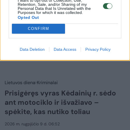
I want to opt-out of Collection, Use,
Retention, Sale, and/or Sharing of my
Personal Data that Is Unrelated with the
Purposes for which it was collected.
Opted Out
CONFIRM
Data Deletion
Data Access
Privacy Policy
Lietuvos diena
Kriminalai
Prisigėręs vyras Kėdainių r. sėdo
ant motociklo ir išvažiavo –
spėkite, kas nutiko toliau
2026 m. rugpjūčio 9 d. 06:52