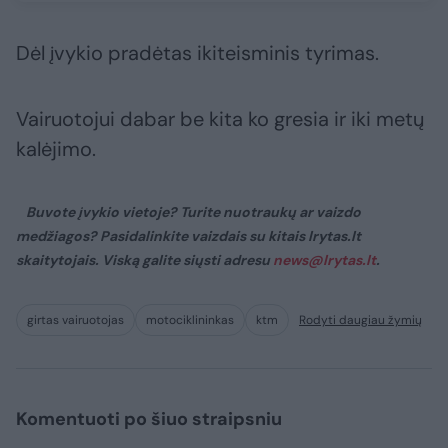
Dėl įvykio pradėtas ikiteisminis tyrimas.
Vairuotojui dabar be kita ko gresia ir iki metų
kalėjimo.
Buvote įvykio vietoje? Turite nuotraukų ar vaizdo
medžiagos? Pasidalinkite vaizdais su kitais lrytas.lt
skaitytojais. Viską galite siųsti adresu
news@lrytas.lt
.
girtas vairuotojas
motociklininkas
ktm
Rodyti daugiau žymių
Komentuoti po šiuo straipsniu