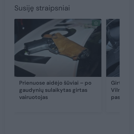
Susiję straipsniai
Prienuose aidėjo šūviai – po
Girtas va
gaudynių sulaikytas girtas
Vilniaus
vairuotojas
paspirtu