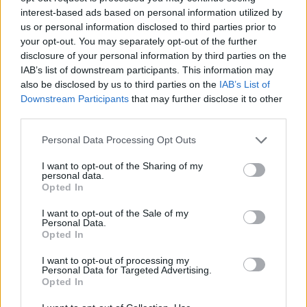
interest-based ads based on personal information utilized by
us or personal information disclosed to third parties prior to
vasaros laikas
laiko sukimas
Europos Komisija (EK)
your opt-out. You may separately opt-out of the further
disclosure of your personal information by third parties on the
IAB’s list of downstream participants. This information may
also be disclosed by us to third parties on the
IAB’s List of
Komentuoti po šiuo straipsniu
Downstream Participants
that may further disclose it to other
third parties.
Komentuoti gali tik Lrytas registruoti vartotojai.
Personal Data Processing Opt Outs
Prisijunkite prie registruotų vartotojų
I want to opt-out of the Sharing of my
bendruomenės ir bendraukite komentaruose!
personal data.
Opted In
I want to opt-out of the Sale of my
Rodyti komentarus
Personal Data.
Opted In
Prisijungti komentatoriams
I want to opt-out of processing my
Personal Data for Targeted Advertising.
Opted In