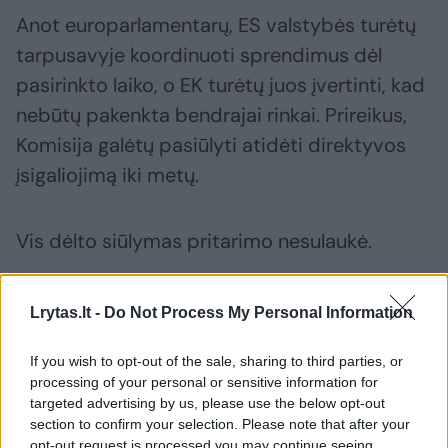
Anot europarlamentarų, ES valstybės turėtų
tarpusavyje koordinuoti sprendimus dėl
pasirinkto laiko, o EK turėtų juos įvertinti, kad
nebūtų pakenkta bendrajai rinkai. Prireikus,
Komisija galėtų pasiūlyti atidėti direktyvos
įsigaliojimą iki metų.
Vis dėlto siūlymas pritarimo nesulaukė.
Diskusijose šiuo klausimu ES Taryboje
Lrytas.lt -
Do Not Process My Personal Information
dalyvaujanti Lietuvos Susisiekimo ministerija
If you wish to opt-out of the sale, sharing to third parties, or
pažymi, kad šiuo metu dėl sezoninio laiko
processing of your personal or sensitive information for
keitimo atsisakymo diskusijos tebevyksta,
targeted advertising by us, please use the below opt-out
tačiau tai nėra prioritetinis klausimas.
section to confirm your selection. Please note that after your
opt-out request is processed you may continue seeing