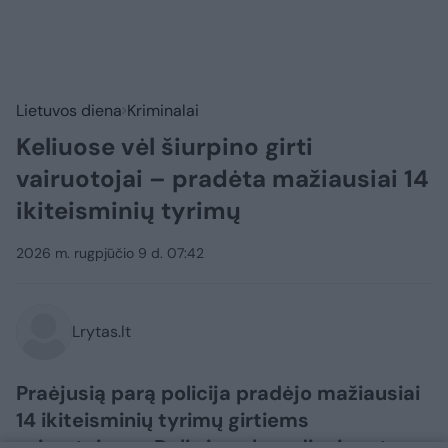
Lietuvos diena
Kriminalai
Keliuose vėl šiurpino girti
vairuotojai – pradėta mažiausiai 14
ikiteisminių tyrimų
2026 m. rugpjūčio 9 d. 07:42
Lrytas.lt
Praėjusią parą policija pradėjo mažiausiai
14 ikiteisminių tyrimų girtiems
vairuotojams. Dalis jų sekmadienio rytą