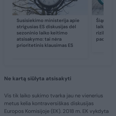
Susisiekimo ministerija apie
Šiąnakt 
strigusias ES diskusijas dėl
laikrodži
sezoninio laiko keitimo
rizikas s
atsisakymo: tai nėra
padės ja
prioritetinis klausimas ES
Ne kartą siūlyta atsisakyti
Vis tik laiko sukimo tvarka jau ne vienerius
metus kelia kontraversiškas diskusijas
Europos Komisijoje (EK). 2018 m. EK vykdyta