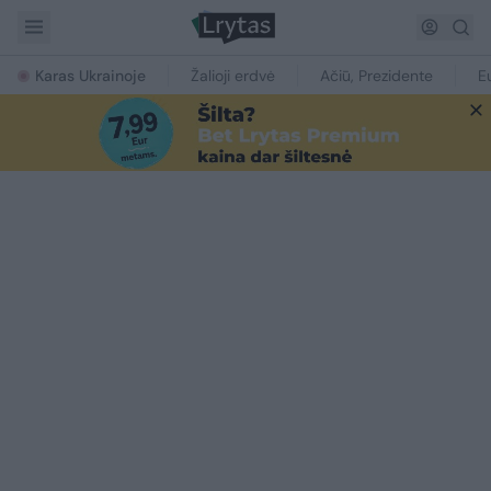
Karas Ukrainoje
Žalioji erdvė
Ačiū, Prezidente
E