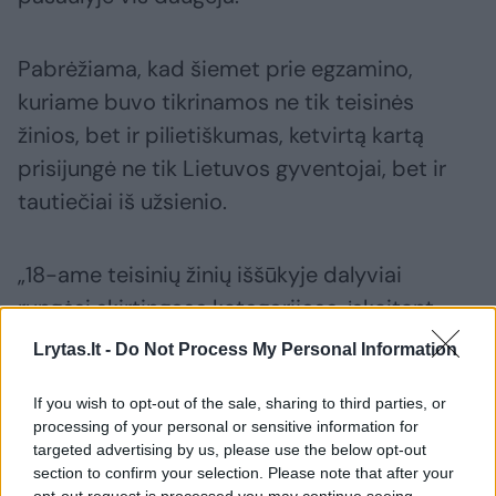
Pabrėžiama, kad šiemet prie egzamino,
kuriame buvo tikrinamos ne tik teisinės
žinios, bet ir pilietiškumas, ketvirtą kartą
prisijungė ne tik Lietuvos gyventojai, bet ir
tautiečiai iš užsienio.
„18-ame teisinių žinių iššūkyje dalyviai
rungėsi skirtingose kategorijose, įskaitant
geriausiai Konstituciją išmanantį pasaulio
Lrytas.lt -
Do Not Process My Personal Information
lietuvį, aktyviausią mokyklą ir vyriausią dalyvį.
Bus apdovanoti ir geriausiai Konstituciją
If you wish to opt-out of the sale, sharing to third parties, or
processing of your personal or sensitive information for
išmanantys moksleiviai (pagal klases),
targeted advertising by us, please use the below opt-out
geriausiai Konstituciją išmanantis
section to confirm your selection. Please note that after your
opt-out request is processed you may continue seeing