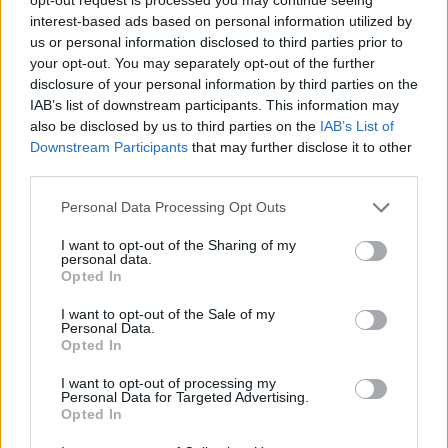
studijuojantis teisę ar teisinį išsilavinimą
interest-based ads based on personal information utilized by
turintis asmuo, geriausiai Konstituciją
us or personal information disclosed to third parties prior to
your opt-out. You may separately opt-out of the further
išmanantis visuomenės atstovas“, –
disclosure of your personal information by third parties on the
nurodoma ministerijos pranešime.
IAB’s list of downstream participants. This information may
also be disclosed by us to third parties on the
IAB’s List of
Downstream Participants
that may further disclose it to other
third parties.
Susiję straipsniai
Personal Data Processing Opt Outs
I want to opt-out of the Sharing of my
personal data.
Opted In
I want to opt-out of the Sale of my
Personal Data.
Opted In
I want to opt-out of processing my
Personal Data for Targeted Advertising.
Opted In
Apdovanoti Konstitucijos
Buvęs Lie