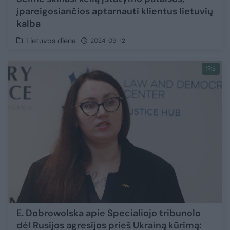
įpareigosiančios aptarnauti klientus lietuvių
kalba
Lietuvos diena
2024-09-12
3
E. Dobrowolska apie Specialiojo tribunolo
dėl Rusijos agresijos prieš Ukrainą kūrimą: