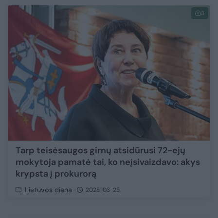
3
Tarp teisėsaugos girnų atsidūrusi 72-ejų
mokytoja pamatė tai, ko neįsivaizdavo: akys
krypsta į prokurorą
Lietuvos diena
2025-03-25