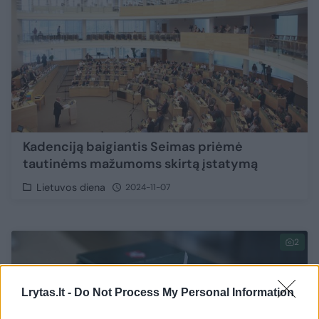
Kadenciją baigiantis Seimas priėmė
tautinėms mažumoms skirtą įstatymą
Lietuvos diena
2024-11-07
2
Lrytas.lt -
Do Not Process My Personal Information