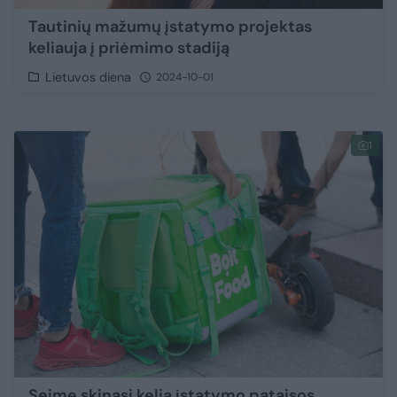
Tautinių mažumų įstatymo projektas
keliauja į priėmimo stadiją
Lietuvos diena
2024-10-01
1
Seime skinasi kelią įstatymo pataisos,