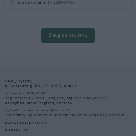
Lietuvos diena
2024-07-03
Daugiau naujienų
UAB „Lrytas“,
A. Goštauto g. 12A, LT-01108, Vilnius.
Įm. kodas:
300781534
Įregistruota LR įmonių registre, registro tvarkytojas:
Valstybės įmonė Registrų centras
lrytas.lt redakcija
news@lrytas.lt
Pranešimai apie techninius nesklandumus
pagalba@lrytas.lt
PRIVATUMO POLITIKA
KONTAKTAI