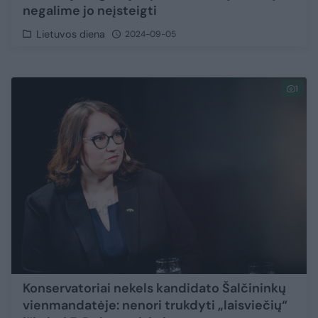
negalime jo neįsteigti
Lietuvos diena
2024-09-05
1
Konservatoriai nekels kandidato Šalčininkų
vienmandatėje: nenori trukdyti „laisviečių“