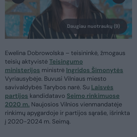
Daugiau nuotraukų (9)
Ewelina Dobrowolska – teisininkė, žmogaus
teisių aktyvistė
Teisingumo
ministerijos
ministrė
Ingridos Šimonytės
Vyriausybėje. Buvusi Vilniaus miesto
savivaldybės Tarybos narė. Su
Laisvės
partijos
kandidatavo
Seimo rinkimuose
2020 m.
Naujosios Vilnios vienmandatėje
rinkimų apygardoje ir partijos sąraše, išrinkta
į 2020-2024 m. Seimą.