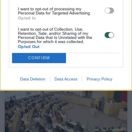
I want to opt-out of processing my
Personal Data for Targeted Advertising.
Opted In
I want to opt-out of Collection, Use,
Retention, Sale, and/or Sharing of my
Šiemet Konstitucijos egzaminą laikė
Personal Data that Is Unrelated with the
daugiau nei 30 tūkst. žmonių
Purposes for which it was collected.
Opted Out
Lietuvos diena
2024-10-28
CONFIRM
2
Data Deletion
Data Access
Privacy Policy