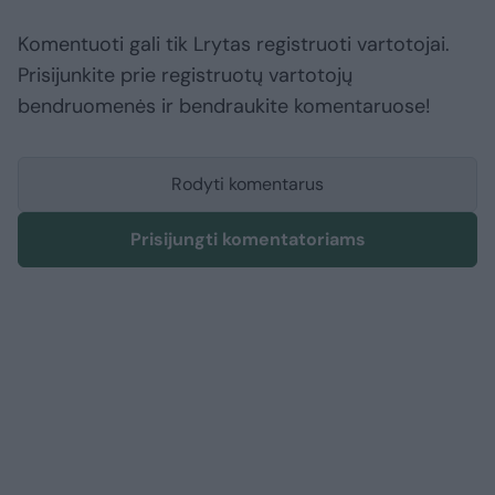
Komentuoti gali tik Lrytas registruoti vartotojai.
Prisijunkite prie registruotų vartotojų
bendruomenės ir bendraukite komentaruose!
Rodyti komentarus
Prisijungti komentatoriams