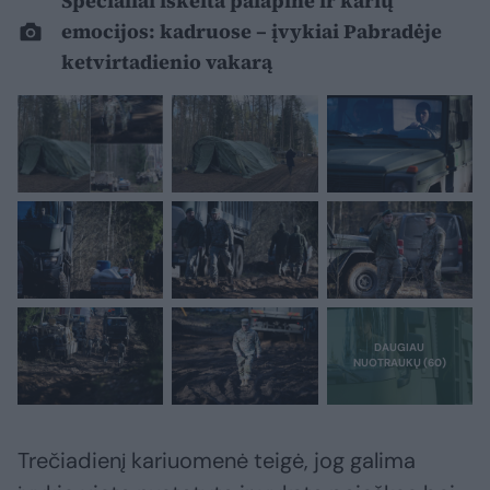
Specialiai iškelta palapinė ir karių
emocijos: kadruose – įvykiai Pabradėje
ketvirtadienio vakarą
Trečiadienį kariuomenė teigė, jog galima