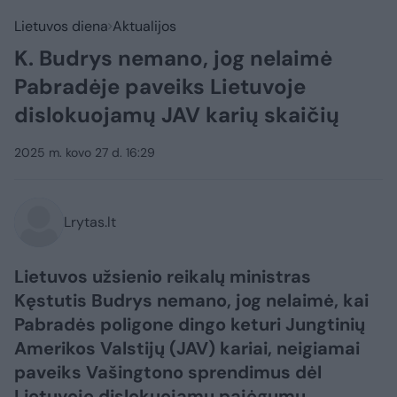
Lietuvos diena
Aktualijos
K. Budrys nemano, jog nelaimė
Pabradėje paveiks Lietuvoje
dislokuojamų JAV karių skaičių
2025 m. kovo 27 d. 16:29
Lrytas.lt
Lietuvos užsienio reikalų ministras
Kęstutis Budrys nemano, jog nelaimė, kai
Pabradės poligone dingo keturi Jungtinių
Amerikos Valstijų (JAV) kariai, neigiamai
paveiks Vašingtono sprendimus dėl
Lietuvoje dislokuojamų pajėgumų