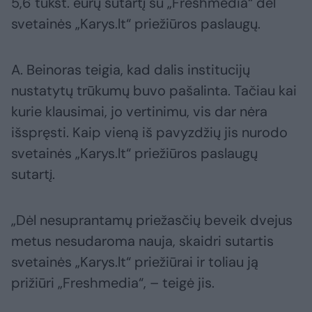
5,6 tūkst. eurų sutartį su „Freshmedia“ dėl
svetainės „Karys.lt“ priežiūros paslaugų.
A. Beinoras teigia, kad dalis institucijų
nustatytų trūkumų buvo pašalinta. Tačiau kai
kurie klausimai, jo vertinimu, vis dar nėra
išspręsti. Kaip vieną iš pavyzdžių jis nurodo
svetainės „Karys.lt“ priežiūros paslaugų
sutartį.
„Dėl nesuprantamų priežasčių beveik dvejus
metus nesudaroma nauja, skaidri sutartis
svetainės „Karys.lt“ priežiūrai ir toliau ją
prižiūri „Freshmedia“, – teigė jis.