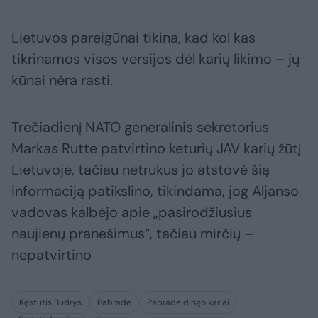
Lietuvos pareigūnai tikina, kad kol kas
tikrinamos visos versijos dėl karių likimo – jų
kūnai nėra rasti.
Trečiadienį NATO generalinis sekretorius
Markas Rutte patvirtino keturių JAV karių žūtį
Lietuvoje, tačiau netrukus jo atstovė šią
informaciją patikslino, tikindama, jog Aljanso
vadovas kalbėjo apie „pasirodžiusius
naujienų pranešimus“, tačiau mirčių –
nepatvirtino
Kęstutis Budrys
Pabradė
Pabradė dingo kariai