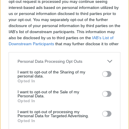
opt-out request is processed you may continue seeing
interest-based ads based on personal information utilized by
us or personal information disclosed to third parties prior to
your opt-out. You may separately opt-out of the further
disclosure of your personal information by third parties on the
IAB’s list of downstream participants. This information may
also be disclosed by us to third parties on the
IAB’s List of
Downstream Participants
that may further disclose it to other
third parties.
Personal Data Processing Opt Outs
Lietuvos diena
Aktualijos
I want to opt-out of the Sharing of my
Karys prabilo apie galimus
personal data.
Opted In
pažeidimus pirkimuose: ministro
I want to opt-out of the Sale of my
teiginiai neatspindi tikrovės
(9)
Personal Data.
Opted In
2026 m. rugpjūčio 9 d. 05:07
I want to opt-out of processing my
Personal Data for Targeted Advertising.
Opted In