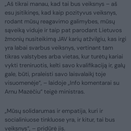
„Aš tikrai manau, kad tai bus veiksnys – aš
esu įsitikinęs, kad kaip pozityvus veiksnys,
rodant mūsų reagavimo galimybes, mūsų
sąveiką viduje ir taip pat parodant Lietuvos
žmonių nusiteikimą JAV karių atžvilgiu, kas irgi
yra labai svarbus veiksnys, vertinant tam
tikras valstybes arba vietas, kur turėtų kariai
vykti treniruotis, kelti savo kvalifikaciją ir, galų
gale, būti, praleisti savo laisvalaikį toje
visuomenėje“, – laidoje „Info komentarai su
Arnu Mazėčiu“ teigė ministras.
„Mūsų solidarumas ir empatija, kuri ir
socialiniuose tinkluose yra, ir kitur, tai bus
veiksnys“, – pridūrė jis.