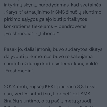
ir tyrimų skyrių, nurodydamas, kad svetainės
„Karys.lt“ atnaujinimo ir SMS žinučių siuntimo
pirkimo sąlygos galėjo būti pritaikytos
konkretiems tiekėjams – bendrovėms
„Freshmedia“ ir „Libonet“.
Pasak jo, daliai įmonių buvo sudarytos kliūtys
dalyvauti pirkime, nes buvo reikalaujama
naudoti uždarojo kodo sistemą, kurią valdė
„Freshmedia“.
2024 metų rugsėjį KPKT pasirašė 3,3 tūkst.
eurų vertės sutartį su „Libonet“ dėl SMS
žinučių siuntimo, o tų pačių metų gruodį –