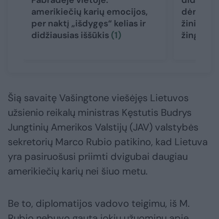
Pabradėje vietoje:
didžiulio
amerikiečių karių emocijos,
dėmesio: 
per naktį „išdygęs“ kelias ir
žiniaskl
didžiausias iššūkis
(1)
žingsnis
Šią savaitę Vašingtone viešėjęs Lietuvos
užsienio reikalų ministras Kęstutis Budrys
Jungtinių Amerikos Valstijų (JAV) valstybės
sekretorių Marco Rubio patikino, kad Lietuva
yra pasiruošusi priimti dvigubai daugiau
amerikiečių karių nei šiuo metu.
Be to, diplomatijos vadovo teigimu, iš M.
Rubio nebuvo gauta jokių užuominų apie