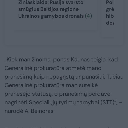
Žiniasklaida: Rusija svarsto
Politikai
smūgius Baltijos regione
grėsmę Li
Ukrainos gamybos dronais
(4)
hibridinė
dezinfor
„Kiek man žinoma, ponas Kaunas teigia, kad
Generalinė prokuratūra atmetė mano
pranešimą kaip nepagrįstą ar panašiai. Tačiau
Generalinė prokuratūra man suteikė
pranešėjo statusą, o pranešimą perdavė
nagrinėti Specialiųjų tyrimų tarnybai (STT)“, –
nurodė A. Beinoras.