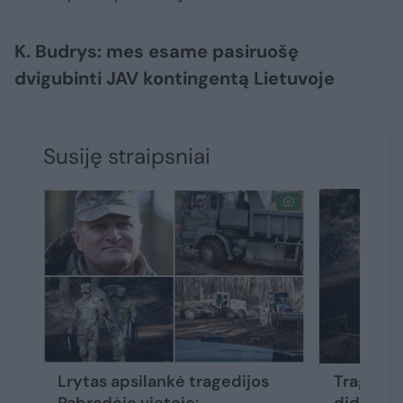
K. Budrys: mes esame pasiruošę
dvigubinti JAV kontingentą Lietuvoje
Susiję straipsniai
Lrytas apsilankė tragedijos
Tragedij