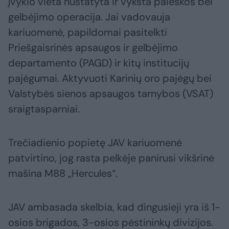
įvykio vieta nustatyta ir vyksta paieškos bei
gelbėjimo operacija. Jai vadovauja
kariuomenė, papildomai pasitelkti
Priešgaisrinės apsaugos ir gelbėjimo
departamento (PAGD) ir kitų institucijų
pajėgumai. Aktyvuoti Karinių oro pajėgų bei
Valstybės sienos apsaugos tarnybos (VSAT)
sraigtasparniai.
Trečiadienio popietę JAV kariuomenė
patvirtino, jog rasta pelkėje panirusi vikšrinė
mašina M88 „Hercules“.
JAV ambasada skelbia, kad dingusieji yra iš 1-
osios brigados, 3-osios pėstininkų divizijos.