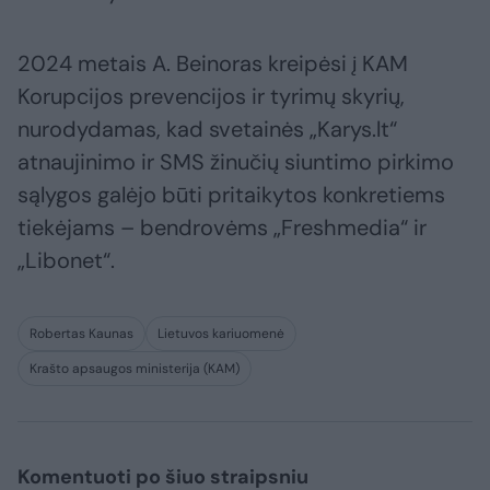
2024 metais A. Beinoras kreipėsi į KAM
Korupcijos prevencijos ir tyrimų skyrių,
nurodydamas, kad svetainės „Karys.lt“
atnaujinimo ir SMS žinučių siuntimo pirkimo
sąlygos galėjo būti pritaikytos konkretiems
tiekėjams – bendrovėms „Freshmedia“ ir
„Libonet“.
Robertas Kaunas
Lietuvos kariuomenė
Krašto apsaugos ministerija (KAM)
Komentuoti po šiuo straipsniu