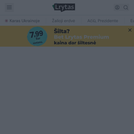
Karas Ukrainoje
Žalioji erdvė
Ačiū, Prezidente
E