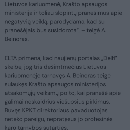
Lietuvos kariuomenė, Krašto apsaugos
ministerija ir toliau slopintų pranešimus apie
negatyvią veiklą, parodydama, kad su
pranešėjais bus susidorota“, – teigė A.
Beinoras.
ELTA primena, kad naujienų portalas „Delfi“
skelbė, jog tris dešimtmečius Lietuvos
kariuomenėje tarnavęs A. Beinoras teigė
sulaukęs Krašto apsaugos ministerijos
atsakomųjų veiksmų po to, kai pranešė apie
galimai neskaidrius viešuosius pirkimus.
Buvęs KPKT direktoriaus pavaduotojas
neteko pareigų, nepratęsus jo profesinės
karo tarnybos sutarties.