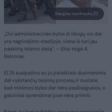
Daugiau nuotraukų (1)
„Dvi administracinės bylos iš tikrųjų vis dar
yra nagrinėjimo stadijoje, viena iš turi jau
paskirtą teismo datą“, – Eltai teigė A.
Beinoras.
ELTA susipažino su jo pateiktais duomenimis
dėl vykstančių teisinių procesų ir nustatė,
kad minimos bylos dar nėra pasibaigusios, o
galutiniai sprendimai jose nėra priimti.
Karys, su kuriuo Krašto apsaugos ministerija