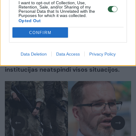
Lrytas.lt
I want to opt-out of Collection, Use,
Retention, Sale, and/or Sharing of my
Personal Data that Is Unrelated with the
Purposes for which it was collected.
Buvęs kariuomenės Karo prievolės ir
Opted Out
komplektavimo tarnybos (KPKT)
CONFIRM
direktoriaus pavaduotojas Audrius
Beinoras teigia, kad krašto apsaugos
ministro Roberto Kauno viešai išsakyti
Data Deletion
Data Access
Privacy Policy
teiginiai apie esą atmestus jo kreipimusis į
institucijas neatspindi visos situacijos.