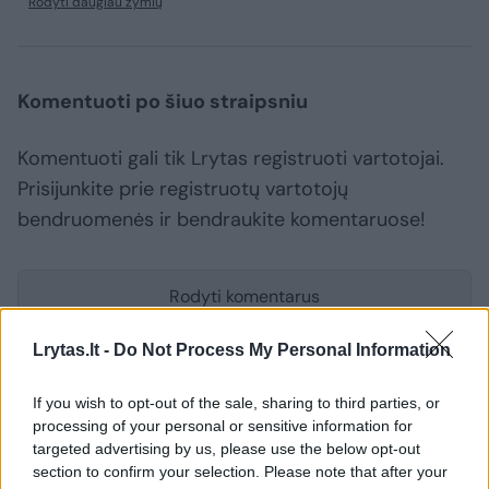
Rodyti daugiau žymių
Komentuoti po šiuo straipsniu
Komentuoti gali tik Lrytas registruoti vartotojai.
Prisijunkite prie registruotų vartotojų
bendruomenės ir bendraukite komentaruose!
Rodyti komentarus
Prisijungti komentatoriams
Lrytas.lt -
Do Not Process My Personal Information
If you wish to opt-out of the sale, sharing to third parties, or
processing of your personal or sensitive information for
targeted advertising by us, please use the below opt-out
section to confirm your selection. Please note that after your