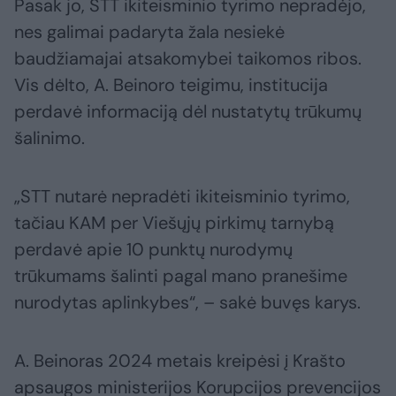
Pasak jo, STT ikiteisminio tyrimo nepradėjo,
nes galimai padaryta žala nesiekė
baudžiamajai atsakomybei taikomos ribos.
Vis dėlto, A. Beinoro teigimu, institucija
perdavė informaciją dėl nustatytų trūkumų
šalinimo.
„STT nutarė nepradėti ikiteisminio tyrimo,
tačiau KAM per Viešųjų pirkimų tarnybą
perdavė apie 10 punktų nurodymų
trūkumams šalinti pagal mano pranešime
nurodytas aplinkybes“, – sakė buvęs karys.
A. Beinoras 2024 metais kreipėsi į Krašto
apsaugos ministerijos Korupcijos prevencijos