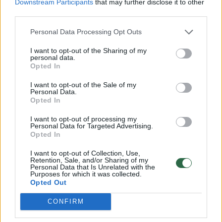
Downstream Participants
that may further disclose it to other
vairuojamas „Opel“ sukėlė avariją
third parties.
– automobilis apvirto ant stogo
Personal Data Processing Opt Outs
2026 m. rugpjūčio 7 d. 10:02
I want to opt-out of the Sharing of my
personal data.
Opted In
Lrytas.lt
I want to opt-out of the Sale of my
Personal Data.
Opted In
Penktadienį prieš vidurdienį Šiauliuose į
I want to opt-out of processing my
pietinę miesto dalį skubėjo specialiosios
Personal Data for Targeted Advertising.
Opted In
tarnybos.
I want to opt-out of Collection, Use,
Retention, Sale, and/or Sharing of my
Personal Data that Is Unrelated with the
Purposes for which it was collected.
Opted Out
CONFIRM