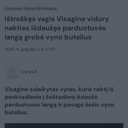
Lietuvos diena
Kriminalai
Ištroškęs vagis Visagine vidury
nakties išdaužęs parduotuvės
langą grobė vyno butelius
2026 m. gegužės 2 d. 07:10
Lrytas.lt
Visagine sulaikytas vyras, kuris naktį iš
penktadienio į šeštadienį išdaužė
parduotuvės langą ir pavogė šešis vyno
butelius.