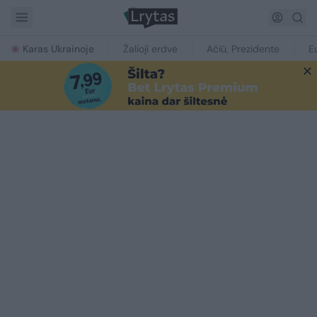
Karas Ukrainoje
Žalioji erdvė
Ačiū, Prezidente
E