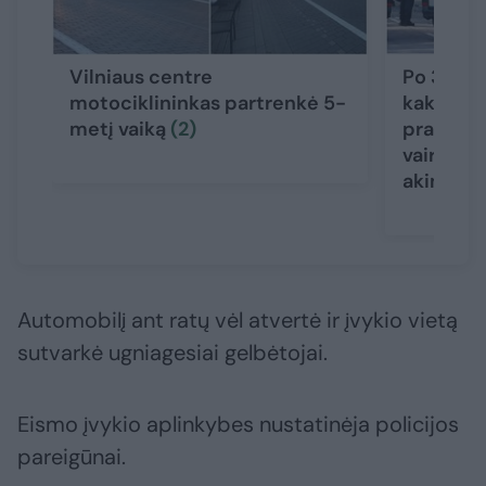
Vilniaus centre
Po 3 gyv
motociklininkas partrenkė 5-
kaktomuš
metį vaiką
(2)
prabilo 
vairuotoj
akimirks
Automobilį ant ratų vėl atvertė ir įvykio vietą
sutvarkė ugniagesiai gelbėtojai.
Eismo įvykio aplinkybes nustatinėja policijos
pareigūnai.