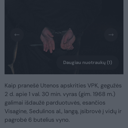
Daugiau nuotraukų (1)
Kaip pranešė Utenos apskrities VPK, gegužės
2 d. apie 1 val. 30 min. vyras (gim. 1968 m.)
galimai išdaužė parduotuvės, esančios
Visagine, Sedulinos al., langą, įsibrovė į vidų ir
pagrobė 6 butelius vyno.