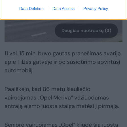
Data Deletion
Data Access
Privacy Policy
Daugiau nuotraukų (3)
11 val. 15 min. buvo gautas pranešimas avariją
apie Tilžės gatvėje ir po susidūrimo apvirtusį
automobilį.
Paaiškėjo, kad 86 metų šiauliečio
vairuojamas „Opel Meriva“ važiuodamas
antrąją eismo juosta staiga metėsi į pirmąją.
Senjoro vairuojamas „Opel“ kliudė šia juosta