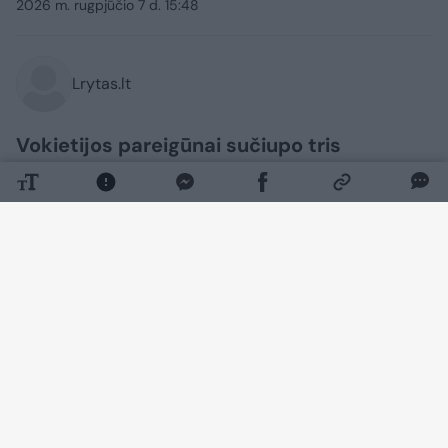
2026 m. rugpjūčio 7 d. 15:48
Lrytas.lt
Vokietijos pareigūnai sučiupo tris
Bangladešo piliečius, neteisėtai kirtusius
sieną iš Lenkijos. Migrantai buvo grąžinti
lenkams, šie, paaiškėjus, kad į jų šalį
trijulė atvyko iš Lietuvos, vyrus perdavė
mūsų šalies pareigūnams. Tikėtina, kad ir
Lietuvoje neužsibuvo, nes buvo išsiųsti į
Latviją, kur neteistai įsibrovė iš
Baltarusijos.