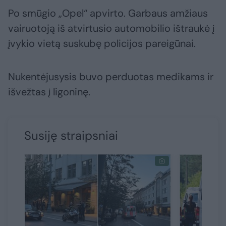
Po smūgio „Opel“ apvirto. Garbaus amžiaus
vairuotoją iš atvirtusio automobilio ištraukė į
įvykio vietą suskubę policijos pareigūnai.
Nukentėjusysis buvo perduotas medikams ir
išvežtas į ligoninę.
Susiję straipsniai