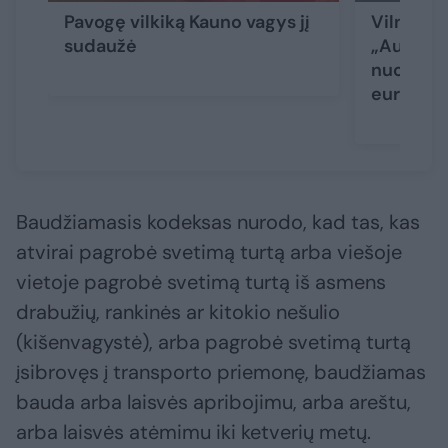
Pavogę vilkiką Kauno vagys jį
Vilniaus
sudaužė
„Audi“ i
nuostolis
eurų
Baudžiamasis kodeksas nurodo, kad tas, kas
atvirai pagrobė svetimą turtą arba viešoje
vietoje pagrobė svetimą turtą iš asmens
drabužių, rankinės ar kitokio nešulio
(kišenvagystė), arba pagrobė svetimą turtą
įsibrovęs į transporto priemonę, baudžiamas
bauda arba laisvės apribojimu, arba areštu,
arba laisvės atėmimu iki ketverių metų.