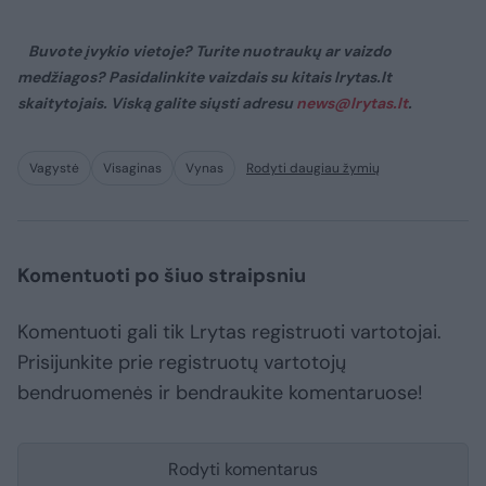
Buvote įvykio vietoje? Turite nuotraukų ar vaizdo
medžiagos? Pasidalinkite vaizdais su kitais lrytas.lt
skaitytojais. Viską galite siųsti adresu
news@lrytas.lt
.
Vagystė
Visaginas
Vynas
Rodyti daugiau žymių
Komentuoti po šiuo straipsniu
Komentuoti gali tik Lrytas registruoti vartotojai.
Prisijunkite prie registruotų vartotojų
bendruomenės ir bendraukite komentaruose!
Rodyti komentarus