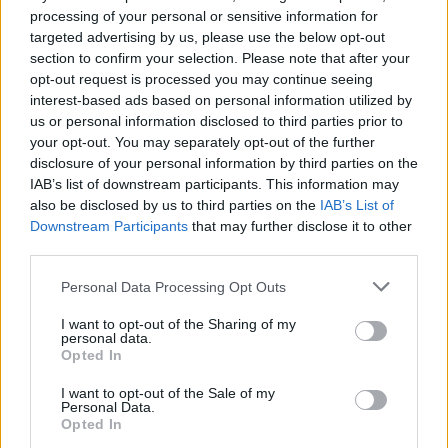
processing of your personal or sensitive information for
targeted advertising by us, please use the below opt-out
section to confirm your selection. Please note that after your
Susiję straipsniai
opt-out request is processed you may continue seeing
interest-based ads based on personal information utilized by
us or personal information disclosed to third parties prior to
your opt-out. You may separately opt-out of the further
disclosure of your personal information by third parties on the
IAB’s list of downstream participants. This information may
also be disclosed by us to third parties on the
IAB’s List of
Downstream Participants
that may further disclose it to other
third parties.
Personal Data Processing Opt Outs
Vilniuje vagys nuniokojo
Du vyrai
I want to opt-out of the Sharing of my
personal data.
automobilį „Jeep Grand
automobi
Opted In
Cheroke“ – žala siekia 4 000
pagrįstai
eurų
I want to opt-out of the Sale of my
Personal Data.
Opted In