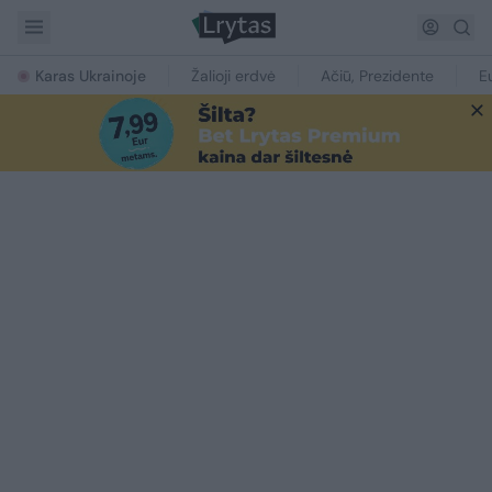
Karas Ukrainoje
Žalioji erdvė
Ačiū, Prezidente
E