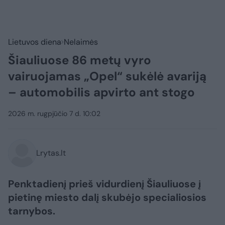
Lietuvos diena
Nelaimės
Šiauliuose 86 metų vyro
vairuojamas „Opel“ sukėlė avariją
– automobilis apvirto ant stogo
2026 m. rugpjūčio 7 d. 10:02
Lrytas.lt
Penktadienį prieš vidurdienį Šiauliuose į
pietinę miesto dalį skubėjo specialiosios
tarnybos.