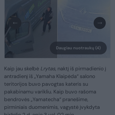
Daugiau nuotraukų (4)
Kaip jau skelbė
Lrytas
, naktį iš pirmadienio į
antradienį iš „Yamaha Klaipėda“ salono
teritorijos buvo pavogtas kateris su
pakabinamu varikliu. Kaip buvo rašoma
bendrovės „Yamatecha“ pranešime,
pirminiais duomenimis, vagystė įvykdyta
birželio 2 d. apie 3 val. 02 min.