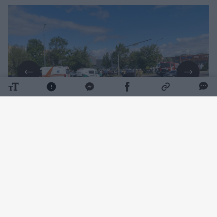
Daugiau nuotraukų (3)
11 val. 15 min. buvo gautas pranešimas avariją
apie Tilžės gatvėje ir po susidūrimo apvirtusį
automobilį.