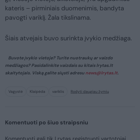
kateris – pirminiais duomenimis, bandyta
pavogti variklį. Žala tikslinama.
Šiais atvejais buvo surinkta įvykio medžiaga.
Buvote įvykio vietoje? Turite nuotraukų ar vaizdo
medžiagos? Pasidalinkite vaizdais su kitais lrytas.lt
skaitytojais. Viską galite siųsti adresu
news@lrytas.lt
.
Vagystė
Klaipėda
variklis
Rodyti daugiau žymių
Komentuoti po šiuo straipsniu
Komentuoti gali tik Lrytas registruoti vartotojai.