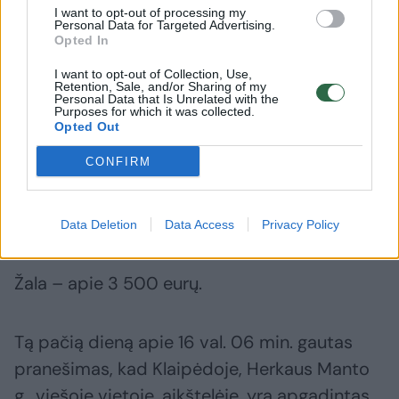
I want to opt-out of processing my
Personal Data for Targeted Advertising.
Opted In
Tuo tarpu Klaipėdos apskrities VPK
I want to opt-out of Collection, Use,
Retention, Sale, and/or Sharing of my
informuoja apie dar du panašius pranešimus.
Personal Data that Is Unrelated with the
Purposes for which it was collected.
Kaip rašoma pranešime, birželio 2 d. apie 15
Opted Out
val. 08 min. gautas pranešimas, kad
CONFIRM
Klaipėdoje, Jurbarko g., viešoje vietoje,
aikštelėje, yra pavogtas pakabinamas valties
variklis „Mercury 20“.
Data Deletion
Data Access
Privacy Policy
Žala – apie 3 500 eurų.
Tą pačią dieną apie 16 val. 06 min. gautas
pranešimas, kad Klaipėdoje, Herkaus Manto
g., viešoje vietoje, aikštelėje, yra apgadintas