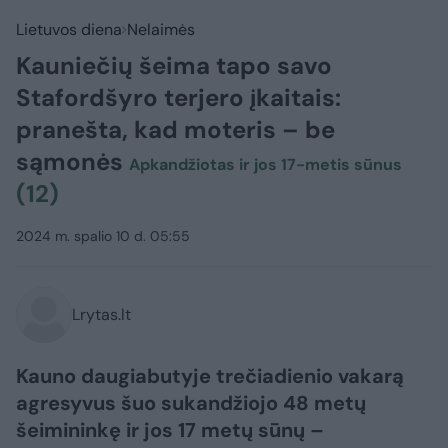
Lietuvos diena
Nelaimės
Kauniečių šeima tapo savo
Stafordšyro terjero įkaitais:
pranešta, kad moteris – be
sąmonės
Apkandžiotas ir jos 17-metis sūnus
(12)
2024 m. spalio 10 d. 05:55
Lrytas.lt
Kauno daugiabutyje trečiadienio vakarą
agresyvus šuo sukandžiojo 48 metų
šeimininkę ir jos 17 metų sūnų –