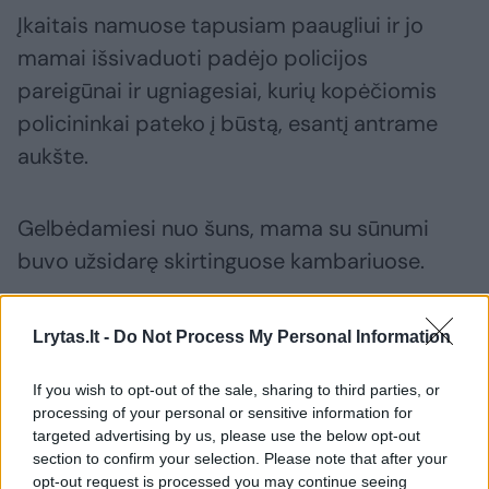
Įkaitais namuose tapusiam paaugliui ir jo
mamai išsivaduoti padėjo policijos
pareigūnai ir ugniagesiai, kurių kopėčiomis
policininkai pateko į būstą, esantį antrame
aukšte.
Gelbėdamiesi nuo šuns, mama su sūnumi
buvo užsidarę skirtinguose kambariuose.
Jie buvo buvo išvesti iš būsto ir perduoti
Lrytas.lt -
Do Not Process My Personal Information
prie daugiabučio laikusiems greitosios
If you wish to opt-out of the sale, sharing to third parties, or
pagalbos medikams.
processing of your personal or sensitive information for
targeted advertising by us, please use the below opt-out
section to confirm your selection. Please note that after your
opt-out request is processed you may continue seeing