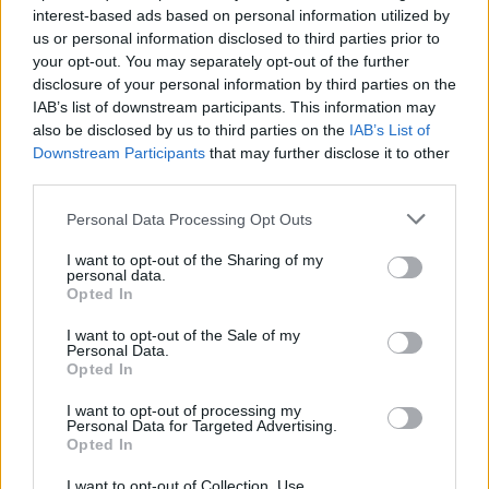
Susiję straipsniai
interest-based ads based on personal information utilized by
us or personal information disclosed to third parties prior to
your opt-out. You may separately opt-out of the further
disclosure of your personal information by third parties on the
IAB’s list of downstream participants. This information may
also be disclosed by us to third parties on the
IAB’s List of
Downstream Participants
that may further disclose it to other
third parties.
Personal Data Processing Opt Outs
I want to opt-out of the Sharing of my
Šiauliuose šuo sukandžiojo
Švenčion
personal data.
Opted In
mažametį berniuką – vaikas
smarkiai
gydomas ligoninėje
– mergai
I want to opt-out of the Sale of my
Personal Data.
medikų 
Opted In
I want to opt-out of processing my
Personal Data for Targeted Advertising.
Opted In
I want to opt-out of Collection, Use,