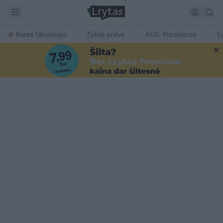
Karas Ukrainoje
Žalioji erdvė
Ačiū, Prezidente
E