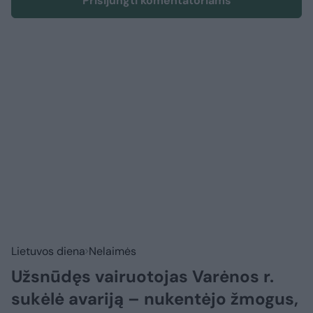
Prisijungti komentatoriams
Lietuvos diena
Nelaimės
Užsnūdęs vairuotojas Varėnos r.
sukėlė avariją – nukentėjo žmogus,