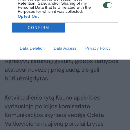
Retention, Sale, and/or Sharing of my
Personal Data that Is Unrelated with the
Purposes for which it was collected.
Greitosios pagalbos brigados juos pristatė į
Opted Out
Kauno klinikas. Moteris sukandžiota stipriai, o
CONFIRM
jos sūnus patyrė lengvesnius sužalojimus.
Vežama į ligoninę, ji buvo sąmoninga.
Data Deletion
Data Access
Privacy Policy
Agresyvų keturkojį gyvūnų globos tarnybos
atstovai nuvežė į prieglaudą. Jis gali
būti užmigdytas.
Ketvirtadienio rytą Kauno apskrities
vyriausiojo policijos komisariato
Komunikacijos skyriaus vedėja Odeta
Vaitkevičienė naujienų portalui Lrytas