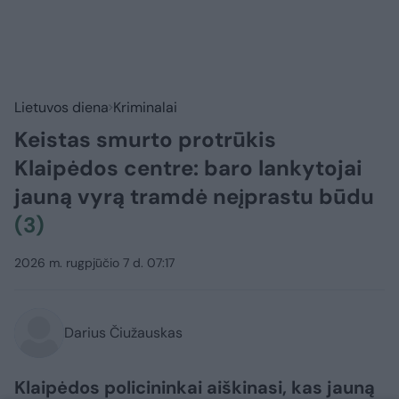
Lietuvos diena
Kriminalai
Keistas smurto protrūkis
Klaipėdos centre: baro lankytojai
jauną vyrą tramdė neįprastu būdu
(3)
2026 m. rugpjūčio 7 d. 07:17
Darius Čiužauskas
Klaipėdos policininkai aiškinasi, kas jauną