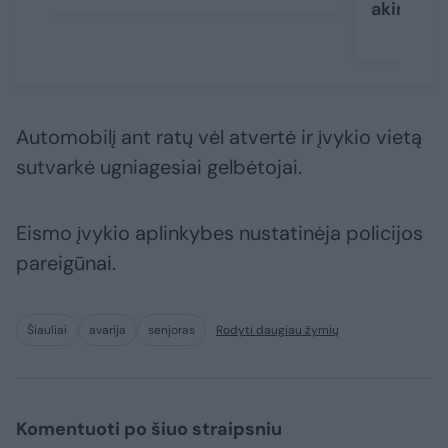
akimirks
Automobilį ant ratų vėl atvertė ir įvykio vietą
sutvarkė ugniagesiai gelbėtojai.
Eismo įvykio aplinkybes nustatinėja policijos
pareigūnai.
Šiauliai
avarija
senjoras
Rodyti daugiau žymių
Komentuoti po šiuo straipsniu