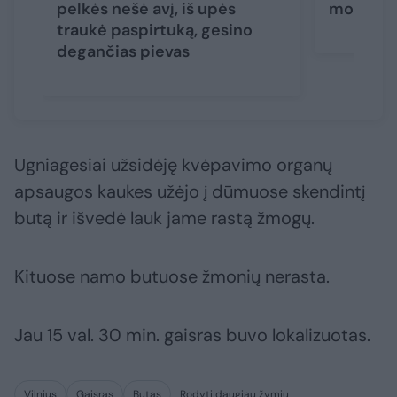
pelkės nešė avį, iš upės
moterį
traukė paspirtuką, gesino
degančias pievas
Ugniagesiai užsidėję kvėpavimo organų
apsaugos kaukes užėjo į dūmuose skendintį
butą ir išvedė lauk jame rastą žmogų.
Kituose namo butuose žmonių nerasta.
Jau 15 val. 30 min. gaisras buvo lokalizuotas.
Vilnius
Gaisras
Butas
Rodyti daugiau žymių