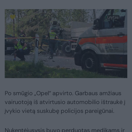
Po smūgio „Opel“ apvirto. Garbaus amžiaus
vairuotoją iš atvirtusio automobilio ištraukė į
įvykio vietą suskubę policijos pareigūnai.
Nukentėjusysis buvo perduotas medikams ir