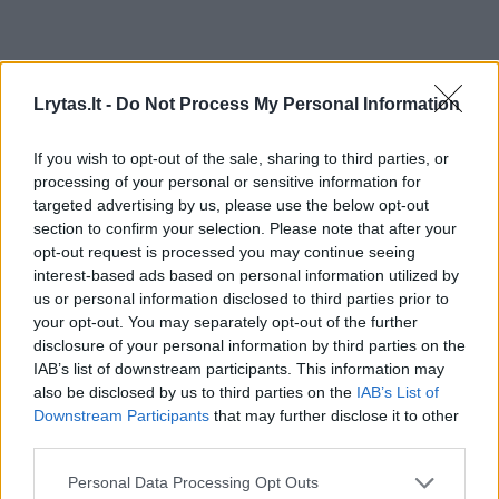
Lrytas.lt -
Do Not Process My Personal Information
If you wish to opt-out of the sale, sharing to third parties, or
processing of your personal or sensitive information for
targeted advertising by us, please use the below opt-out
section to confirm your selection. Please note that after your
opt-out request is processed you may continue seeing
Lietuvos diena
Nelaimės
interest-based ads based on personal information utilized by
Šiauliuose 86 metų vyro
us or personal information disclosed to third parties prior to
your opt-out. You may separately opt-out of the further
vairuojamas „Opel“ sukėlė avariją
disclosure of your personal information by third parties on the
– automobilis apvirto ant stogo
IAB’s list of downstream participants. This information may
also be disclosed by us to third parties on the
IAB’s List of
Downstream Participants
that may further disclose it to other
2026 m. rugpjūčio 7 d. 10:02
third parties.
Personal Data Processing Opt Outs