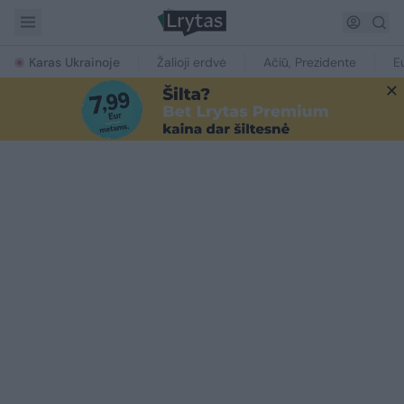
Karas Ukrainoje
Žalioji erdvė
Ačiū, Prezidente
E