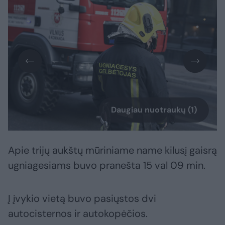
Daugiau nuotraukų (1)
Apie trijų aukštų mūriniame name kilusį gaisrą
ugniagesiams buvo pranešta 15 val 09 min.
Į įvykio vietą buvo pasiųstos dvi
autocisternos ir autokopėčios.