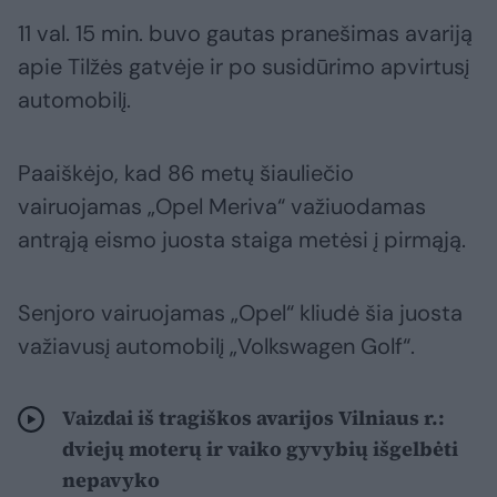
11 val. 15 min. buvo gautas pranešimas avariją
apie Tilžės gatvėje ir po susidūrimo apvirtusį
automobilį.
Paaiškėjo, kad 86 metų šiauliečio
vairuojamas „Opel Meriva“ važiuodamas
antrąją eismo juosta staiga metėsi į pirmąją.
Senjoro vairuojamas „Opel“ kliudė šia juosta
važiavusį automobilį „Volkswagen Golf“.
Vaizdai iš tragiškos avarijos Vilniaus r.:
dviejų moterų ir vaiko gyvybių išgelbėti
nepavyko