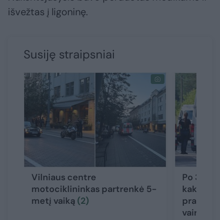
išvežtas į ligoninę.
Susiję straipsniai
Vilniaus centre
Po 3 gyv
motociklininkas partrenkė 5-
kaktomuš
metį vaiką
(2)
prabilo 
vairuotoj