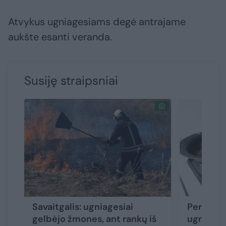
Atvykus ugniagesiams degė antrajame
aukšte esanti veranda.
Susiję straipsniai
Savaitgalis: ugniagesiai
Per inci
gelbėjo žmones, ant rankų iš
ugniages