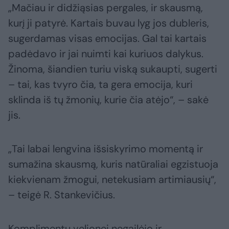
„Mačiau ir didžiąsias pergales, ir skausmą,
kurį ji patyrė. Kartais buvau lyg jos dubleris,
sugerdamas visas emocijas. Gal tai kartais
padėdavo ir jai nuimti kai kuriuos dalykus.
Žinoma, šiandien turiu viską sukaupti, sugerti
– tai, kas tvyro čia, ta gera emocija, kuri
sklinda iš tų žmonių, kurie čia atėjo“, – sakė
jis.
„Tai labai lengvina išsiskyrimo momentą ir
sumažina skausmą, kuris natūraliai egzistuoja
kiekvienam žmogui, netekusiam artimiausių“,
– teigė R. Stankevičius.
Komplimentų velionei negailėjo ir