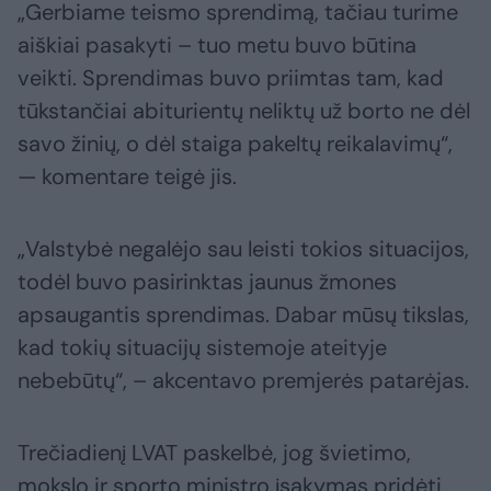
„Gerbiame teismo sprendimą, tačiau turime
aiškiai pasakyti – tuo metu buvo būtina
veikti. Sprendimas buvo priimtas tam, kad
tūkstančiai abiturientų neliktų už borto ne dėl
savo žinių, o dėl staiga pakeltų reikalavimų“,
— komentare teigė jis.
„Valstybė negalėjo sau leisti tokios situacijos,
todėl buvo pasirinktas jaunus žmones
apsaugantis sprendimas. Dabar mūsų tikslas,
kad tokių situacijų sistemoje ateityje
nebebūtų“, – akcentavo premjerės patarėjas.
Trečiadienį LVAT paskelbė, jog švietimo,
mokslo ir sporto ministro įsakymas pridėti