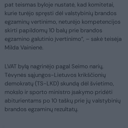
pat teismas byloje nustatė, kad komitetai,
kurie turėjo spręsti dėl valstybinių brandos
egzaminų vertinimo, neturėjo kompetencijos
skirti papildomų 10 balų prie brandos
egzamino galutinio įvertinimo“, – sakė teisėja
Milda Vainienė.
LVAT bylą nagrinėjo pagal Seimo narių,
Tėvynės sąjungos-Lietuvos krikščionių
demokratų (TS-LKD) skundą dėl švietimo,
mokslo ir sporto ministro įsakymo pridėti
abiturientams po 10 taškų prie jų valstybinių
brandos egzaminų rezultatų.