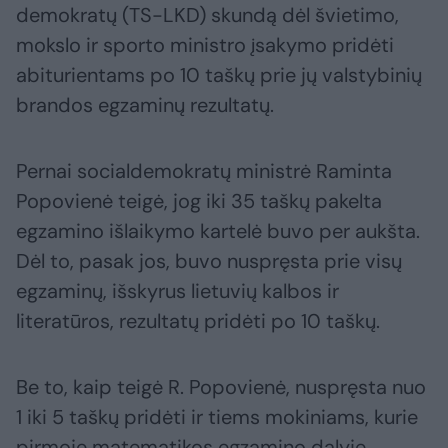
demokratų (TS-LKD) skundą dėl švietimo,
mokslo ir sporto ministro įsakymo pridėti
abiturientams po 10 taškų prie jų valstybinių
brandos egzaminų rezultatų.
Pernai socialdemokratų ministrė Raminta
Popovienė teigė, jog iki 35 taškų pakelta
egzamino išlaikymo kartelė buvo per aukšta.
Dėl to, pasak jos, buvo nuspręsta prie visų
egzaminų, išskyrus lietuvių kalbos ir
literatūros, rezultatų pridėti po 10 taškų.
Be to, kaip teigė R. Popovienė, nuspręsta nuo
1 iki 5 taškų pridėti ir tiems mokiniams, kurie
pirmoje matematikos egzamino dalyje