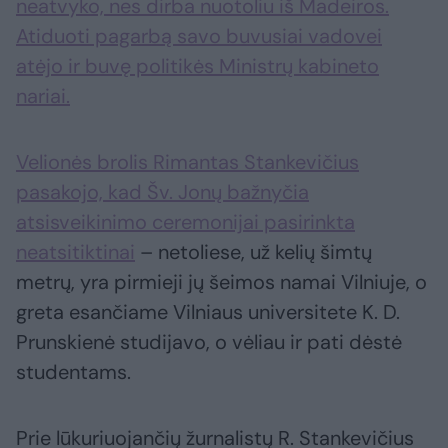
neatvyko, nes dirba nuotoliu iš Madeiros.
Atiduoti pagarbą savo buvusiai vadovei
atėjo ir buvę politikės Ministrų kabineto
nariai.
Velionės brolis Rimantas Stankevičius
pasakojo, kad Šv. Jonų bažnyčia
atsisveikinimo ceremonijai pasirinkta
neatsitiktinai
– netoliese, už kelių šimtų
metrų, yra pirmieji jų šeimos namai Vilniuje, o
greta esančiame Vilniaus universitete K. D.
Prunskienė studijavo, o vėliau ir pati dėstė
studentams.
Prie lūkuriuojančių žurnalistų R. Stankevičius