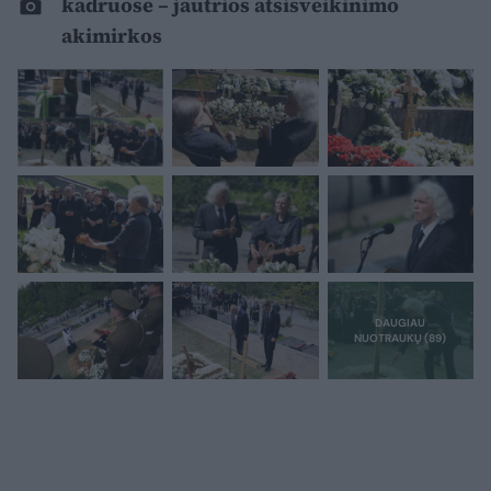
kadruose – jautrios atsisveikinimo
akimirkos