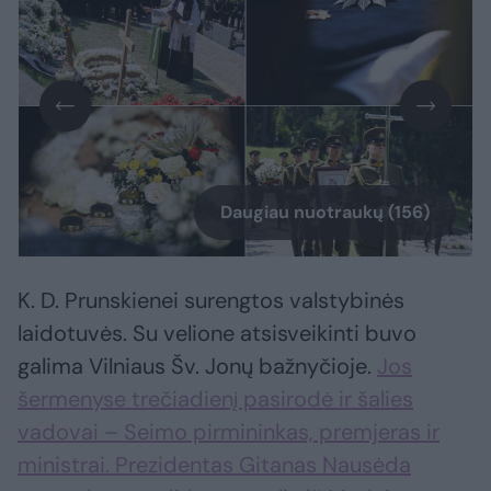
Daugiau nuotraukų (156)
K. D. Prunskienei surengtos valstybinės
laidotuvės. Su velione atsisveikinti buvo
galima Vilniaus Šv. Jonų bažnyčioje.
Jos
šermenyse trečiadienį pasirodė ir šalies
vadovai – Seimo pirmininkas, premjeras ir
ministrai. Prezidentas Gitanas Nausėda