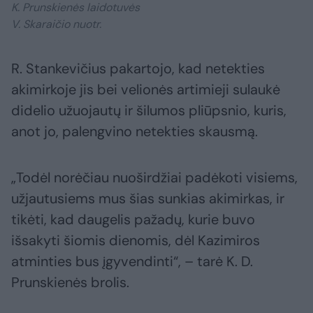
K. Prunskienės laidotuvės
V. Skaraičio nuotr.
R. Stankevičius pakartojo, kad netekties
akimirkoje jis bei velionės artimieji sulaukė
didelio užuojautų ir šilumos pliūpsnio, kuris,
anot jo, palengvino netekties skausmą.
„Todėl norėčiau nuoširdžiai padėkoti visiems,
užjautusiems mus šias sunkias akimirkas, ir
tikėti, kad daugelis pažadų, kurie buvo
išsakyti šiomis dienomis, dėl Kazimiros
atminties bus įgyvendinti“, – tarė K. D.
Prunskienės brolis.