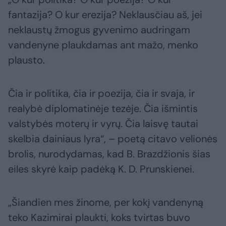
fantazija? O kur erezija? Neklausčiau aš, jei
neklaustų žmogus gyvenimo audringam
vandenyne plaukdamas ant mažo, menko
plausto.
Čia ir politika, čia ir poezija, čia ir svaja, ir
realybė diplomatinėje tezėje. Čia išmintis
valstybės moterų ir vyrų. Čia laisvę tautai
skelbia dainiaus lyra“, – poetą citavo velionės
brolis, nurodydamas, kad B. Brazdžionis šias
eiles skyrė kaip padėką K. D. Prunskienei.
„Šiandien mes žinome, per kokį vandenyną
teko Kazimirai plaukti, koks tvirtas buvo