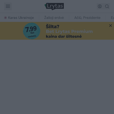
Karas Ukrainoje
Žalioji erdvė
Ačiū, Prezidente
E