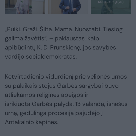
„Puiki. Graži. Šilta. Mama. Nuostabi. Tiesiog
galima žavėtis“, – paklaustas, kaip
apibūdintų K. D. Prunskienę, jos savybes
vardijo socialdemokratas.
Ketvirtadienio vidurdienį prie velionės urnos
su palaikais stojus Garbės sargybai buvo
atliekamos religinės apeigos ir
išrikiuota Garbės palyda. 13 valandą, išnešus
urną, gedulinga procesija pajudėjo į
Antakalnio kapines.