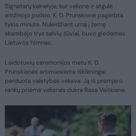
Signatarų kalnelyje, kur velionė ir atgulė
amžinojo poilsio, K. D. Prunskienė pagerbta
tylos minute. Nuleidžiant urną į žemę
skambėjo trys salvių šūviai, buvo giedamas
Lietuvos himnas.
Laidotuvių ceremonijos metu K. D.
Prunskienės artimiesiems iškilmingai
perduota valstybės vėliava. Ją iš premjero
rankų priėmė velionės dukra Rasa Vaitkienė.