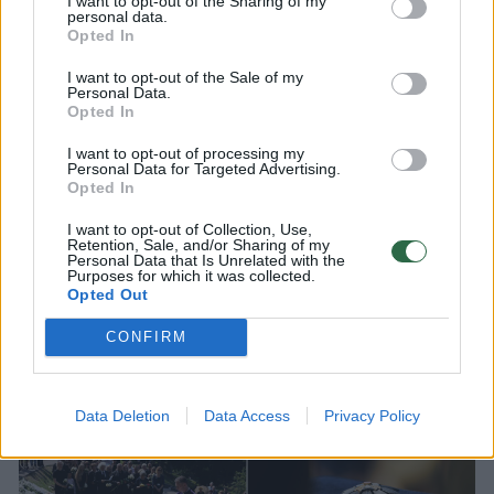
I want to opt-out of the Sharing of my
personal data.
Opted In
2026 m. rugpjūčio 6 d. 05:52
I want to opt-out of the Sale of my
Personal Data.
Opted In
Lrytas.lt
I want to opt-out of processing my
Personal Data for Targeted Advertising.
Opted In
Atnaujinta
I want to opt-out of Collection, Use,
Retention, Sale, and/or Sharing of my
Ketvirtadienio popietę Vilniaus Antakalnio
Personal Data that Is Unrelated with the
Purposes for which it was collected.
kapinėse, Signatarų kalnelyje, amžinojo
Opted Out
poilsio atgulė pirmosios nepriklausomos
CONFIRM
Lietuvos Vyriausybės premjerė,
Nepriklausomybės Akto signatarė
Kazimira Danutė Prunskienė.
Data Deletion
Data Access
Privacy Policy