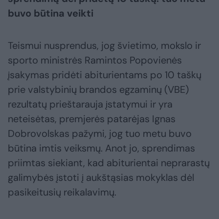
buvo būtina veikti
Teismui nusprendus, jog švietimo, mokslo ir
sporto ministrės Ramintos Popovienės
įsakymas pridėti abiturientams po 10 taškų
prie valstybinių brandos egzaminų (VBE)
rezultatų prieštarauja įstatymui ir yra
neteisėtas, premjerės patarėjas Ignas
Dobrovolskas pažymi, jog tuo metu buvo
būtina imtis veiksmų. Anot jo, sprendimas
priimtas siekiant, kad abiturientai neprarastų
galimybės įstoti į aukštąsias mokyklas dėl
pasikeitusių reikalavimų.