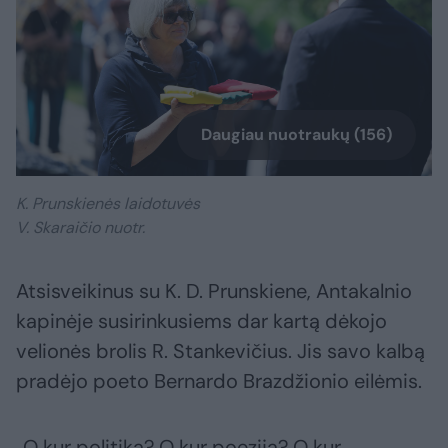
Daugiau nuotraukų (156)
K. Prunskienės laidotuvės
V. Skaraičio nuotr.
Atsisveikinus su K. D. Prunskiene, Antakalnio
kapinėje susirinkusiems dar kartą dėkojo
velionės brolis R. Stankevičius. Jis savo kalbą
pradėjo poeto Bernardo Brazdžionio eilėmis.
„O kur politika? O kur poezija? O kur