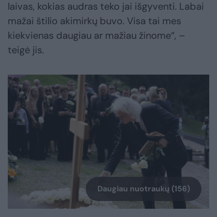
laivas, kokias audras teko jai išgyventi. Labai
mažai štilio akimirkų buvo. Visa tai mes
kiekvienas daugiau ar mažiau žinome“, –
teigė jis.
Daugiau nuotraukų (156)