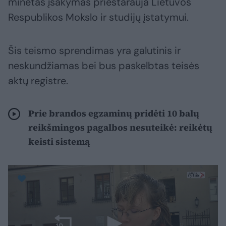
minėtas įsakymas prieštarauja Lietuvos
Respublikos Mokslo ir studijų įstatymui.
Šis teismo sprendimas yra galutinis ir
neskundžiamas bei bus paskelbtas teisės
aktų registre.
Prie brandos egzaminų pridėti 10 balų
reikšmingos pagalbos nesuteikė: reikėtų
keisti sistemą