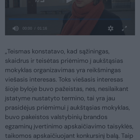
„Teismas konstatavo, kad sąžiningas,
skaidrus ir teisėtas priėmimo į aukštąsias
mokyklas organizavimas yra reikšmingas
viešasis interesas. Toks viešasis interesas
šioje byloje buvo pažeistas, nes, nesilaikant
įstatyme nustatyto termino, tai yra jau
prasidėjus priėmimui į aukštąsias mokyklas,
buvo pakeistos valstybinių brandos
egzaminų įvertinimo apskaičiavimo taisyklės,
taikomos apskaičiuojant konkursinį balą. Taip