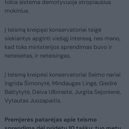
tokia sistema demotyvuoja stropiausius
mokinius.
Į teismą kreipęsi konservatoriai teigė
siekiantys apginti viešąjį interesą, nes mano,
kad toks ministerijos sprendimas buvo ir
neteisėtas, ir neteisingas.
Į teismą kreipėsi konservatoriai Seimo nariai
Ingrida Šimonytė, Mindaugas Lingė, Giedrė
Balčytytė, Daiva Ulbinaitė, Jurgita Sejonienė,
Vytautas Juozapaitis.
Premjerės patarėjas apie teismo
sprendimą dėl pridėtų 10 taškų: tuo metu