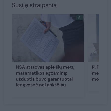
Susiję straipsniai
NŠA atstovas apie šių metų
R. Popov
matematikos egzaminą:
metų sto
užduotis buvo garantuotai
mokyklas
lengvesnė nei anksčiau