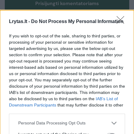
Prisijungti komentatoriams
Lrytas.lt -
Do Not Process My Personal Information
If you wish to opt-out of the sale, sharing to third parties, or
processing of your personal or sensitive information for
targeted advertising by us, please use the below opt-out
section to confirm your selection. Please note that after your
opt-out request is processed you may continue seeing
interest-based ads based on personal information utilized by
us or personal information disclosed to third parties prior to
your opt-out. You may separately opt-out of the further
disclosure of your personal information by third parties on the
IAB’s list of downstream participants. This information may
also be disclosed by us to third parties on the
IAB’s List of
Downstream Participants
that may further disclose it to other
Lietuvos diena
Aktualijos
third parties.
Sudie, Kazimira: Lietuvos „gintarinė
Personal Data Processing Opt Outs
ledi“ atgulė amžinojo poilsio
(16)