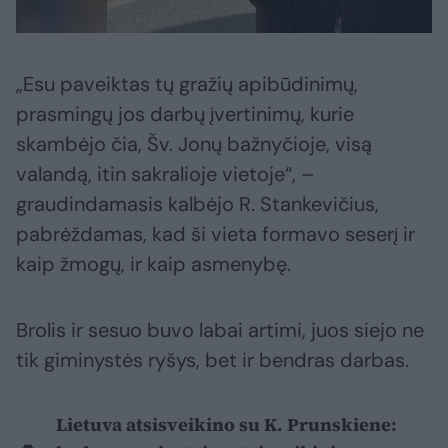
„Esu paveiktas tų gražių apibūdinimų,
prasmingų jos darbų įvertinimų, kurie
skambėjo čia, Šv. Jonų bažnyčioje, visą
valandą, itin sakralioje vietoje“, –
graudindamasis kalbėjo R. Stankevičius,
pabrėždamas, kad ši vieta formavo seserį ir
kaip žmogų, ir kaip asmenybę.
Brolis ir sesuo buvo labai artimi, juos siejo ne
tik giminystės ryšys, bet ir bendras darbas.
Lietuva atsisveikino su K. Prunskiene: