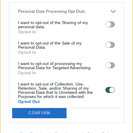
Personal Data Processing Opt Outs
Susiję straipsniai
I want to opt-out of the Sharing of my
personal data.
Opted In
I want to opt-out of the Sale of my
Personal Data.
Opted In
I want to opt-out of processing my
Personal Data for Targeted Advertising.
Opted In
I want to opt-out of Collection, Use,
Retention, Sale, and/or Sharing of my
Personal Data that Is Unrelated with the
Vakarų Afrikos valstybių
Popiežiu
Purposes for which it was collected.
delegaciją atvyko į Nigerį
siekti ta
Opted Out
CONFIRM