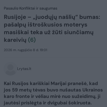
Pasaulis
Konfliktai ir saugumas
Rusijoje – „juodųjų našlių“ bumas:
pašalpų ištroškusios moterys
masiškai teka už žūti siunčiamų
kareivių
(6)
2026 m. rugpjūčio 8 d. 19:01
Lrytas.lt
Kai Rusijos kariškiai Marijai pranešė, kad
jos 59 metų tėvas buvo nušautas Ukrainos
karo fronte ir vėliau mirė nuo sužeidimų, ji
jautėsi prislėgta ir dvigubai šokiruota.