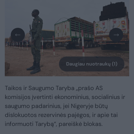
Daugiau nuotraukų (1)
Taikos ir Saugumo Taryba „prašo AS
komisijos įvertinti ekonominius, socialinius ir
saugumo padarinius, jei Nigeryje būtų
dislokuotos rezervinės pajėgos, ir apie tai
informuoti Tarybą“, pareiškė blokas.