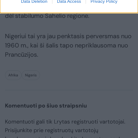
Data Deletion
Data Access
Privacy Policy
Perversmas užsienyje pakurstė būgštavimus
dėl stabilumo Sahelio regione.
Nigeriui tai yra jau penktasis perversmas nuo
1960 m., kai ši šalis tapo nepriklausoma nuo
Prancūzijos.
Afrika
Nigeris
Komentuoti po šiuo straipsniu
Komentuoti gali tik Lrytas registruoti vartotojai.
Prisijunkite prie registruotų vartotojų