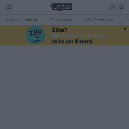
Karas Ukrainoje
Žalioji erdvė
Ačiū, Prezidente
E