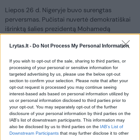
Liepos 26 d. Nigeryje buvo surengtas
perversmas. Pučistai nuvertė demokratiškai
išrinktą šalies prezidentą Mohamedą
Bazoumą ir jį sulaikė. Vakarų Afrikos valstybių
Lrytas.lt -
Do Not Process My Personal Information
organizacija (ECOWAS) pagrasino panaudoti
jėgą, jei M. Bazoumas nebus grąžintas į
If you wish to opt-out of the sale, sharing to third parties, or
pareigas. ECOWAS susitarė aktyvuoti
processing of your personal or sensitive information for
targeted advertising by us, please use the below opt-out
rezervines pajėgas, siekiant tikslo atkurti
section to confirm your selection. Please note that after your
demokratiją Nigeryje. Organizacija yra
opt-out request is processed you may continue seeing
nurodžiusi, kad yra pasirengusi veikti, nors ir
interest-based ads based on personal information utilized by
us or personal information disclosed to third parties prior to
toliau siekia diplomatinio sprendimo.
your opt-out. You may separately opt-out of the further
disclosure of your personal information by third parties on the
IAB’s list of downstream participants. This information may
Praėjusią savaitę AS surengė susitikimą,
also be disclosed by us to third parties on the
IAB’s List of
kuriame buvo kalbamasi apie kilusią krizę.
Downstream Participants
that may further disclose it to other
third parties.