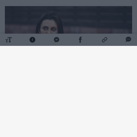
Daugiau nuotraukų (1)
Ji ne tik nežinojo, kad jos tėvas Jurijus įstojo į
kariuomenę, bet ir nebuvo informuota, jog jis
vedė likus vos dviem dienoms iki išsiuntimo į
kovos veiksmus.