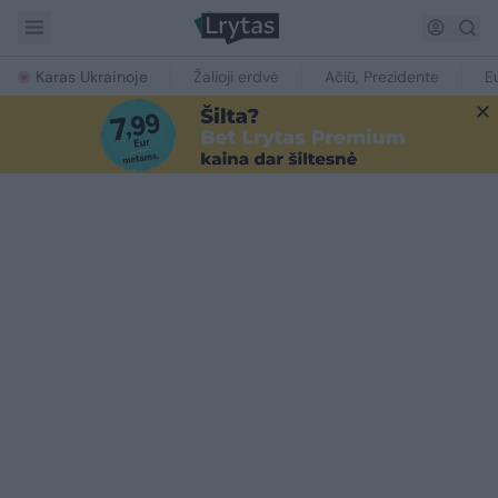
Karas Ukrainoje
Žalioji erdvė
Ačiū, Prezidente
E