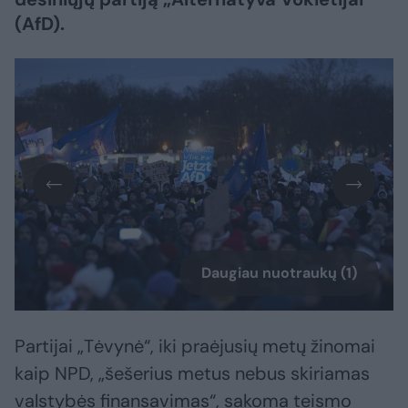
(AfD).
Daugiau nuotraukų (1)
Partijai „Tėvynė“, iki praėjusių metų žinomai
kaip NPD, „šešerius metus nebus skiriamas
valstybės finansavimas“, sakoma teismo