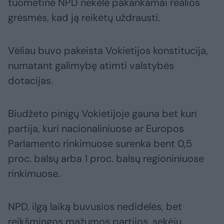
tuometinė NPD nekėlė pakankamai realios
grėsmės, kad ją reikėtų uždrausti.
Vėliau buvo pakeista Vokietijos konstitucija,
numatant galimybę atimti valstybės
dotacijas.
Biudžeto pinigų Vokietijoje gauna bet kuri
partija, kuri nacionaliniuose ar Europos
Parlamento rinkimuose surenka bent 0,5
proc. balsų arba 1 proc. balsų regioniniuose
rinkimuose.
NPD, ilgą laiką buvusios nedidelės, bet
reikšmingos mažumos partijos, sekėjų