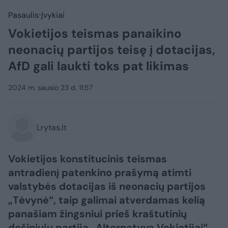
Pasaulis
Įvykiai
Vokietijos teismas panaikino
neonacių partijos teisę į dotacijas,
AfD gali laukti toks pat likimas
2024 m. sausio 23 d. 11:57
Lrytas.lt
Vokietijos konstitucinis teismas
antradienį patenkino prašymą atimti
valstybės dotacijas iš neonacių partijos
„Tėvynė“, taip galimai atverdamas kelią
panašiam žingsniui prieš kraštutinių
dešiniųjų partiją „Alternatyva Vokietijai“