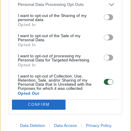
Personal Data Processing Opt Outs
I want to opt-out of the Sharing of my
„Planas, ką daryti su AfD“
personal data.
Opted In
I want to opt-out of the Sale of my
Savaitgalį šimtai tūkstančių žmonių
Personal Data.
protestavo prieš AfD, kai paaiškėjo, kad jos
Opted In
nariai susitikime su ekstremistais aptarė
I want to opt-out of processing my
Personal Data for Targeted Advertising.
masinių deportacijų planą.
Opted In
I want to opt-out of Collection, Use,
Retention, Sale, and/or Sharing of my
AfD užima antrąją vietą nacionalinėse
Personal Data that Is Unrelated with the
Purposes for which it was collected.
apklausose ir pirmauja keliuose rytiniuose
Opted Out
regionuose, kur vėliau šiais metais vyks
CONFIRM
rinkimai.
Data Deletion
Data Access
Privacy Policy
Bavarijos premjeras, konservatorių lyderis