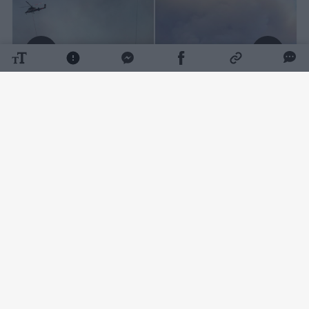
Daugiau nuotraukų (1)
Sraigtasparnio pilotų žūtį sudužus Jutoje
miško gaisrą gesinusiam sraigtasparniui
šeštadienį patvirtino oficialūs asmenys –
pasak Sevierio apygardos šerifo, pražūtinga
sraigtasparnio „Sikorsky Skycrane“ avarija
įvyko penktadienį ryte.