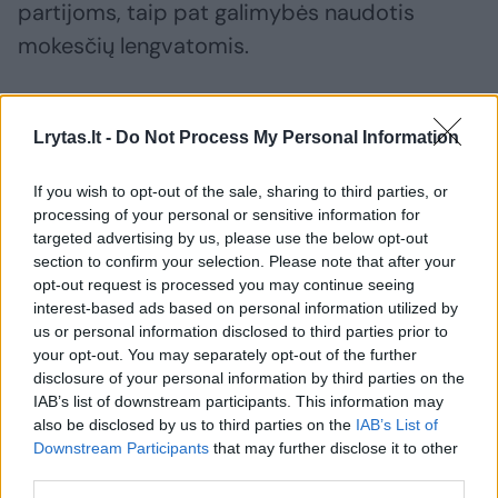
partijoms, taip pat galimybės naudotis
mokesčių lengvatomis.
„Jėgos, kurios nori išardyti ir sunaikinti mūsų
Lrytas.lt -
Do Not Process My Personal Information
demokratiją, neturi gauti nė cento valstybės
finansavimo“, – sakė vidaus reikalų ministrė
If you wish to opt-out of the sale, sharing to third parties, or
Nancy Faeser.
processing of your personal or sensitive information for
targeted advertising by us, please use the below opt-out
section to confirm your selection. Please note that after your
opt-out request is processed you may continue seeing
Teismo sprendimas paskelbtas Vokietijoje
interest-based ads based on personal information utilized by
vykstant diskusijoms, kaip reaguoti į
us or personal information disclosed to third parties prior to
didėjantį kraštutinių dešiniųjų partijos AfD
your opt-out. You may separately opt-out of the further
disclosure of your personal information by third parties on the
populiarumą – šią partiją atidžiai stebi
IAB’s list of downstream participants. This information may
vidaus žvalgyba po to, kai ji buvo klasifikuota
also be disclosed by us to third parties on the
IAB’s List of
Downstream Participants
that may further disclose it to other
kaip „įtariamas kraštutinio dešiniojo
third parties.
ekstremizmo atvejis“.