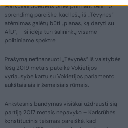
Markusas Soederis prieš priimant teismo
sprendimą pareiškė, kad lėšų iš „Tėvynės“
atėmimas galėtų būti „planas, ką daryti su
AfD“, – ši idėja turi šalininkų visame
politiniame spektre.
Prašymą nefinansuoti „Tėvynės“ iš valstybės
lėšų 2019 metais pateikė Vokietijos
vyriausybė kartu su Vokietijos parlamento
aukštaisiais ir žemaisiais rūmais.
Ankstesnis bandymas visiškai uždrausti šią
partiją 2017 metais nepavyko – Karlsrūhės
konstitucinis teismas pareiškė, kad