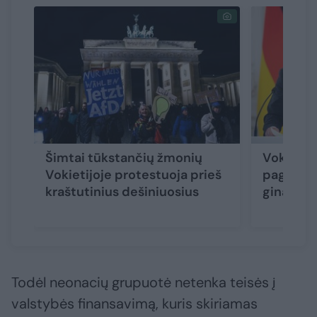
Šimtai tūkstančių žmonių
Vokietij
Vokietijoje protestuoja prieš
pagyrų p
kraštutinius dešiniuosius
gina mūs
Todėl neonacių grupuotė netenka teisės į
valstybės finansavimą, kuris skiriamas