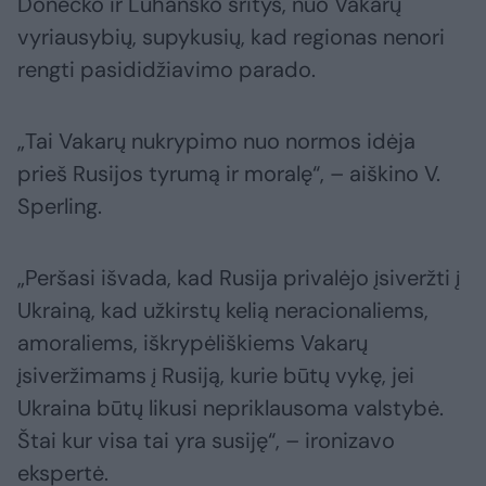
Donecko ir Luhansko sritys, nuo Vakarų
vyriausybių, supykusių, kad regionas nenori
rengti pasididžiavimo parado.
„Tai Vakarų nukrypimo nuo normos idėja
prieš Rusijos tyrumą ir moralę“, – aiškino V.
Sperling.
„Peršasi išvada, kad Rusija privalėjo įsiveržti į
Ukrainą, kad užkirstų kelią neracionaliems,
amoraliems, iškrypėliškiems Vakarų
įsiveržimams į Rusiją, kurie būtų vykę, jei
Ukraina būtų likusi nepriklausoma valstybė.
Štai kur visa tai yra susiję“, – ironizavo
ekspertė.