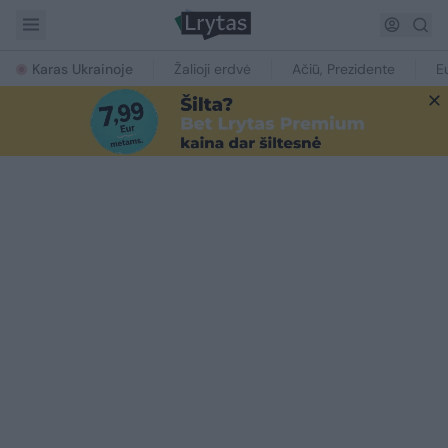
Karas Ukrainoje
Žalioji erdvė
Ačiū, Prezidente
E