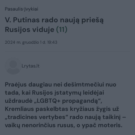
Pasaulis
Įvykiai
V. Putinas rado naują priešą
Rusijos viduje
(11)
2024 m. gruodžio 1 d. 19:43
Lrytas.lt
Praėjus daugiau nei dešimtmečiui nuo
tada, kai Rusijos įstatymų leidėjai
uždraudė „LGBTQ+ propagandą“,
Kremliaus paskelbtas kryžiaus žygis už
„tradicines vertybes“ rado naują taikinį –
vaikų nenorinčius rusus, o ypač moteris.