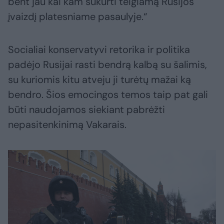
bent jau kai kam sukurti teigiamą Rusijos
įvaizdį platesniame pasaulyje.“
Socialiai konservatyvi retorika ir politika
padėjo Rusijai rasti bendrą kalbą su šalimis,
su kuriomis kitu atveju ji turėtų mažai ką
bendro. Šios emocingos temos taip pat gali
būti naudojamos siekiant pabrėžti
nepasitenkinimą Vakarais.