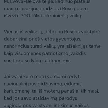
M. Lvova-Belova teigė, kad nuo plataus
masto invazijos pradžios į Rusiją buvo
išvežta 700 tūkst. ukrainiečių vaikų.
Vienas iš veiksnių, dėl kurių Rusijos valstybė
dabar eina prieš vietos gyventojus,
nenorinčius turėti vaikų, yra įsišaknijęs tame,
kaip visuomenės patriotizmo įvaizdis
susitinka su lyčių vaidmenimis.
Jei vyrai karo metu verčiami rodyti
nacionalinį pasididžiavimą, eidami į
kariuomenę, tai iš moterų panašiai tikimasi,
kad jos savo atsidavimą parodys
augindamos valstybei ištikimus vaikus.