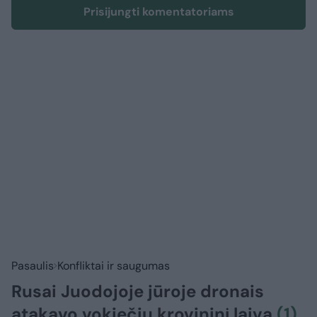
Prisijungti komentatoriams
Pasaulis
Konfliktai ir saugumas
Rusai Juodojoje jūroje dronais
atakavo vokiečių krovininį laivą
(1)