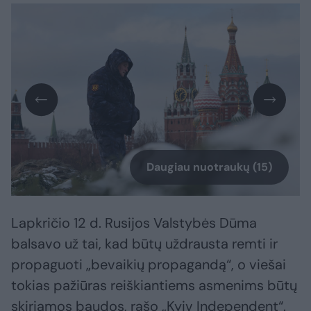
Daugiau nuotraukų (15)
Lapkričio 12 d. Rusijos Valstybės Dūma
balsavo už tai, kad būtų uždrausta remti ir
propaguoti „bevaikių propagandą“, o viešai
tokias pažiūras reiškiantiems asmenims būtų
skiriamos baudos, rašo „Kyiv Independent“.