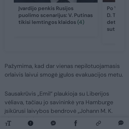
Įvardijo penkis Rusijos
Po V. Zel
puolimo scenarijus: V. Putinas
D. Trump
tikisi lemtingos klaidos
(4)
detalių: 
sutarta
(
Pažymima, kad dar vienas nepilotuojamasis
orlaivis laivui smogė įgulos evakuacijos metu.
Sausakrūvis „Emil“ plaukioja su Liberijos
vėliava, tačiau jo savininkė yra Hamburge
įsikūrusi laivybos bendrovė „Johann M. K.
Blumenthal“.