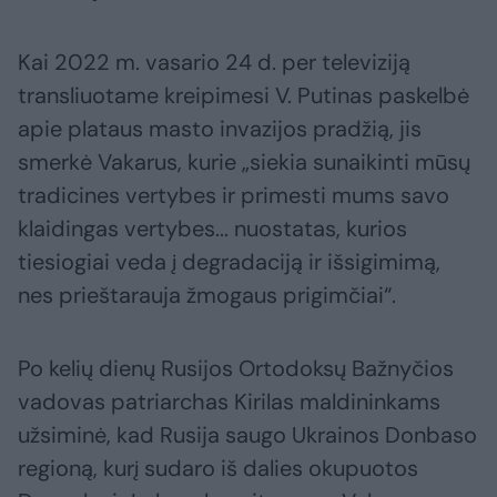
Kai 2022 m. vasario 24 d. per televiziją
transliuotame kreipimesi V. Putinas paskelbė
apie plataus masto invazijos pradžią, jis
smerkė Vakarus, kurie „siekia sunaikinti mūsų
tradicines vertybes ir primesti mums savo
klaidingas vertybes... nuostatas, kurios
tiesiogiai veda į degradaciją ir išsigimimą,
nes prieštarauja žmogaus prigimčiai“.
Po kelių dienų Rusijos Ortodoksų Bažnyčios
vadovas patriarchas Kirilas maldininkams
užsiminė, kad Rusija saugo Ukrainos Donbaso
regioną, kurį sudaro iš dalies okupuotos