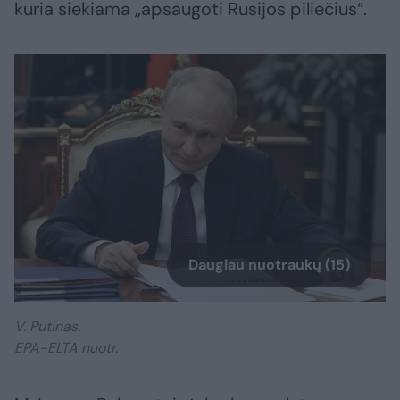
kuria siekiama „apsaugoti Rusijos piliečius“.
Daugiau nuotraukų (15)
V. Putinas.
EPA-ELTA nuotr.