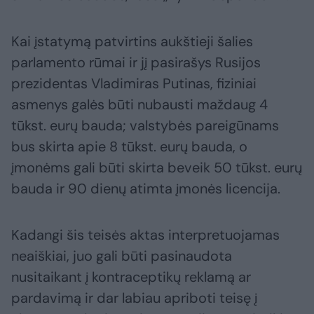
Kai įstatymą patvirtins aukštieji šalies
parlamento rūmai ir jį pasirašys Rusijos
prezidentas Vladimiras Putinas, fiziniai
asmenys galės būti nubausti maždaug 4
tūkst. eurų bauda; valstybės pareigūnams
bus skirta apie 8 tūkst. eurų bauda, o
įmonėms gali būti skirta beveik 50 tūkst. eurų
bauda ir 90 dienų atimta įmonės licencija.
Kadangi šis teisės aktas interpretuojamas
neaiškiai, juo gali būti pasinaudota
nusitaikant į kontraceptikų reklamą ar
pardavimą ir dar labiau apriboti teisę į