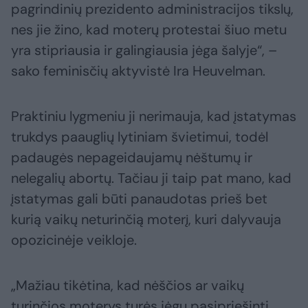
pagrindinių prezidento administracijos tikslų,
nes jie žino, kad moterų protestai šiuo metu
yra stipriausia ir galingiausia jėga šalyje“, –
sako feminisčių aktyvistė Ira Heuvelman.
Praktiniu lygmeniu ji nerimauja, kad įstatymas
trukdys paauglių lytiniam švietimui, todėl
padaugės nepageidaujamų nėštumų ir
nelegalių abortų. Tačiau ji taip pat mano, kad
įstatymas gali būti panaudotas prieš bet
kurią vaikų neturinčią moterį, kuri dalyvauja
opozicinėje veikloje.
„Mažiau tikėtina, kad nėščios ar vaikų
turinčios moterys turės jėgų pasipriešinti