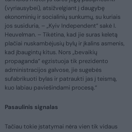
(vyriausybei), atsižvelgiant į daugybę
ekonominių ir socialinių sunkumų, su kuriais
jos susiduria, – „Kyiv Independent“ sakė I.
Heuvelman. – Tikėtina, kad jie suras keletą
plačiai nuskambėjusių bylų ir įkalins asmenis,
kad įbaugintų kitus. Nors „bevaikių
propaganda“ egzistuoja tik prezidento
administracijos galvose, jie sugebės
sufabrikuoti bylas ir patraukti jas į teismą,
kuo labiau paviešindami procesą.“
Pasaulinis signalas
Tačiau tokie įstatymai nėra vien tik vidaus