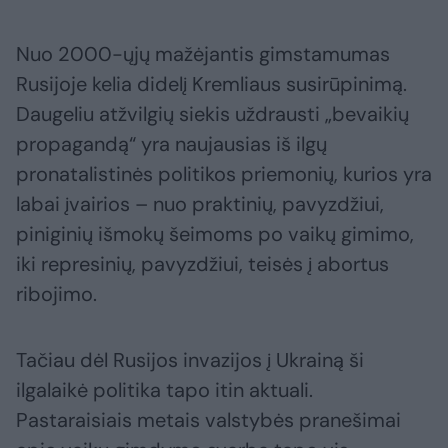
Nuo 2000-ųjų mažėjantis gimstamumas
Rusijoje kelia didelį Kremliaus susirūpinimą.
Daugeliu atžvilgių siekis uždrausti „bevaikių
propagandą“ yra naujausias iš ilgų
pronatalistinės politikos priemonių, kurios yra
labai įvairios – nuo praktinių, pavyzdžiui,
piniginių išmokų šeimoms po vaikų gimimo,
iki represinių, pavyzdžiui, teisės į abortus
ribojimo.
Tačiau dėl Rusijos invazijos į Ukrainą ši
ilgalaikė politika tapo itin aktuali.
Pastaraisiais metais valstybės pranešimai