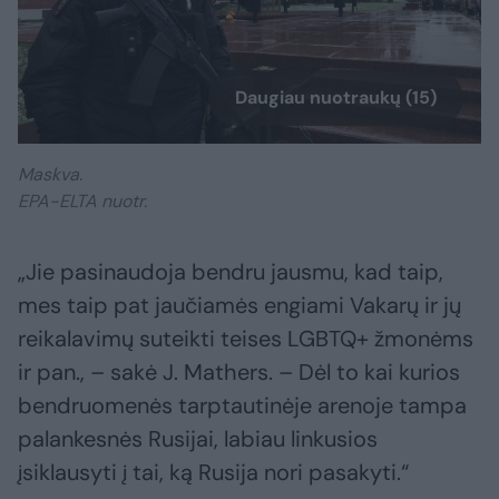
Daugiau nuotraukų (15)
Maskva.
EPA-ELTA nuotr.
„Jie pasinaudoja bendru jausmu, kad taip,
mes taip pat jaučiamės engiami Vakarų ir jų
reikalavimų suteikti teises LGBTQ+ žmonėms
ir pan., – sakė J. Mathers. – Dėl to kai kurios
bendruomenės tarptautinėje arenoje tampa
palankesnės Rusijai, labiau linkusios
įsiklausyti į tai, ką Rusija nori pasakyti.“