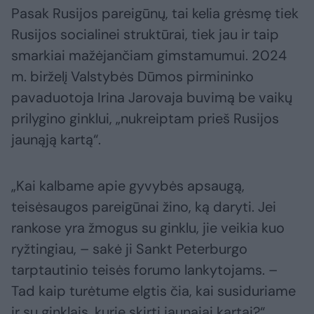
Pasak Rusijos pareigūnų, tai kelia grėsmę tiek
Rusijos socialinei struktūrai, tiek jau ir taip
smarkiai mažėjančiam gimstamumui. 2024
m. birželį Valstybės Dūmos pirmininko
pavaduotoja Irina Jarovaja buvimą be vaikų
prilygino ginklui, „nukreiptam prieš Rusijos
jaunąją kartą“.
„Kai kalbame apie gyvybės apsaugą,
teisėsaugos pareigūnai žino, ką daryti. Jei
rankose yra žmogus su ginklu, jie veikia kuo
ryžtingiau, – sakė ji Sankt Peterburgo
tarptautinio teisės forumo lankytojams. –
Tad kaip turėtume elgtis čia, kai susiduriame
ir su ginklais, kurie skirti jaunajai kartai?“