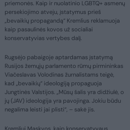
priemonės. Kaip ir nuolatinio LGBTQ+ asmenų
persekiojimo atveju, įstatymus prieš
„bevaikių propagandą“ Kremlius reklamuoja
kaip pasaulinės kovos už socialiai
konservatyvias vertybes dalį.
Rugsėjo pabaigoje aptardamas įstatymą
Rusijos žemųjų parlamento rūmų pirmininkas
Viačeslavas Volodinas žurnalistams teigė,
kad „bevaikių“ ideologiją propaguoja
Jungtinės Valstijos. „Mūsų šalis yra didžiulė, o
jų (JAV) ideologija yra pavojinga. Jokiu būdu
negalima leisti jai plisti“, – sakė jis.
Kremliui Maskvos, kaip konservatyvaus