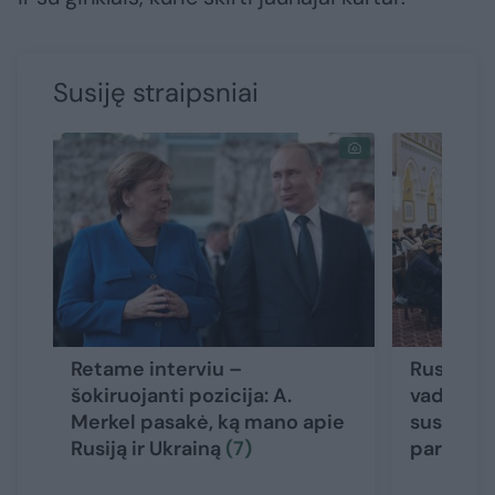
Susiję straipsniai
Retame interviu –
Rusijos 
šokiruojanti pozicija: A.
vadovas 
Merkel pasakė, ką mano apie
susitiko 
Rusiją ir Ukrainą
(7)
pareigūn