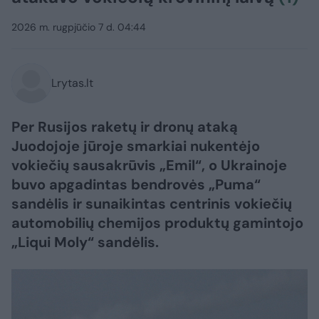
2026 m. rugpjūčio 7 d. 04:44
Lrytas.lt
Per Rusijos raketų ir dronų ataką
Juodojoje jūroje smarkiai nukentėjo
vokiečių sausakrūvis „Emil“, o Ukrainoje
buvo apgadintas bendrovės „Puma“
sandėlis ir sunaikintas centrinis vokiečių
automobilių chemijos produktų gamintojo
„Liqui Moly“ sandėlis.