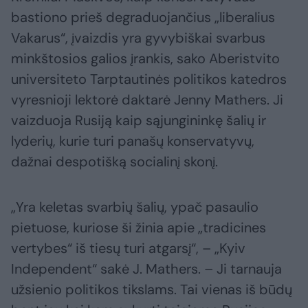
bastiono prieš degraduojančius „liberalius
Vakarus“, įvaizdis yra gyvybiškai svarbus
minkštosios galios įrankis, sako Aberistvito
universiteto Tarptautinės politikos katedros
vyresnioji lektorė daktarė Jenny Mathers. Ji
vaizduoja Rusiją kaip sąjungininkę šalių ir
lyderių, kurie turi panašų konservatyvų,
dažnai despotišką socialinį skonį.
„Yra keletas svarbių šalių, ypač pasaulio
pietuose, kuriose ši žinia apie „tradicines
vertybes“ iš tiesų turi atgarsį“, – „Kyiv
Independent“ sakė J. Mathers. – Ji tarnauja
užsienio politikos tikslams. Tai vienas iš būdų