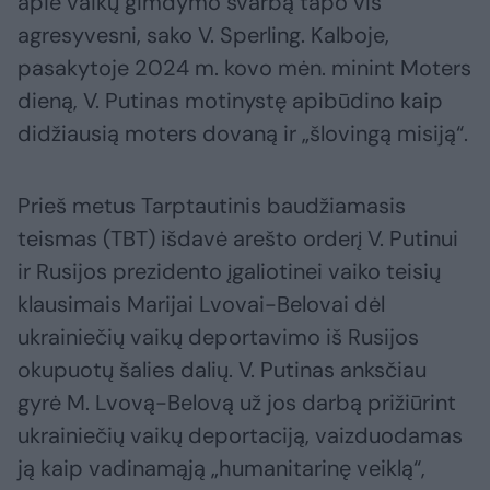
apie vaikų gimdymo svarbą tapo vis
agresyvesni, sako V. Sperling. Kalboje,
pasakytoje 2024 m. kovo mėn. minint Moters
dieną, V. Putinas motinystę apibūdino kaip
didžiausią moters dovaną ir „šlovingą misiją“.
Prieš metus Tarptautinis baudžiamasis
teismas (TBT) išdavė arešto orderį V. Putinui
ir Rusijos prezidento įgaliotinei vaiko teisių
klausimais Marijai Lvovai-Belovai dėl
ukrainiečių vaikų deportavimo iš Rusijos
okupuotų šalies dalių. V. Putinas anksčiau
gyrė M. Lvovą-Belovą už jos darbą prižiūrint
ukrainiečių vaikų deportaciją, vaizduodamas
ją kaip vadinamąją „humanitarinę veiklą“,