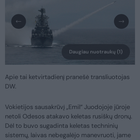
Daugiau nuotraukų (1)
Apie tai ketvirtadienį pranešė transliuotojas
DW.
Vokietijos sausakrūvį „Emil“ Juodojoje jūroje
netoli Odesos atakavo keletas rusiškų dronų.
Dėl to buvo sugadinta keletas techninių
sistemų, laivas nebegalėjo manevruoti, jame