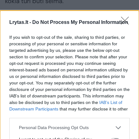
kokia turi būti šeima.
Rusijos teisininkai jau išreiškė susirūpinimą,
Lrytas.lt -
Do Not Process My Personal Information
kad „bevaikių propagandos“ įstatymo
If you wish to opt-out of the sale, sharing to third parties, or
projektas yra neaiškiai suformuluotas ir gali
processing of your personal or sensitive information for
būti interpretuojamas taip, kad užgniaužtų
targeted advertising by us, please use the below opt-out
section to confirm your selection. Please note that after your
pokalbius apie bet ką, pradedant abortais ir
opt-out request is processed you may continue seeing
baigiant gimstamumo kontrole.
interest-based ads based on personal information utilized by
us or personal information disclosed to third parties prior to
your opt-out. You may separately opt-out of the further
Jis taip pat gali tapti papildoma teisine
disclosure of your personal information by third parties on the
IAB’s list of downstream participants. This information may
priemone Rusijos saugumo tarnyboms bausti
also be disclosed by us to third parties on the
IAB’s List of
tuos, kurie pasisako prieš Maskvos invaziją į
Downstream Participants
that may further disclose it to other
Ukrainą, ypač feministines aktyvistes,
third parties.
tapusias pagrindine nedidelio Rusijos
Personal Data Processing Opt Outs
antikarinio pasipriešinimo dalimi.