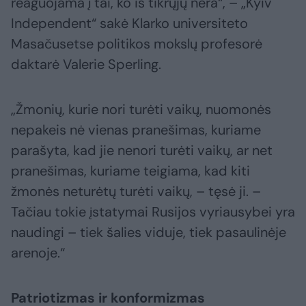
reaguojama į tai, ko iš tikrųjų nėra“, – „Kyiv
Independent“ sakė Klarko universiteto
Masačusetse politikos mokslų profesorė
daktarė Valerie Sperling.
„Žmonių, kurie nori turėti vaikų, nuomonės
nepakeis nė vienas pranešimas, kuriame
parašyta, kad jie nenori turėti vaikų, ar net
pranešimas, kuriame teigiama, kad kiti
žmonės neturėtų turėti vaikų, – tęsė ji. –
Tačiau tokie įstatymai Rusijos vyriausybei yra
naudingi – tiek šalies viduje, tiek pasaulinėje
arenoje.“
Patriotizmas ir konformizmas