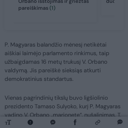
Orbano išstojimas ir griežtas
duomenų 
pareiškimas
(1)
P. Magyaras balandžio mėnesį netikėtai
aiškiai laimėjo parlamento rinkimus, taip
užbaigdamas 16 metų trukusį V. Orbano
valdymą. Jis pareiškė sieksiąs atkurti
demokratinius standartus.
Vienas pagrindinių tikslų buvo ligšiolinio
prezidento Tamaso Sulyoko, kurį P. Magyaras
vadino V. Orbano „marionete“, nušalinimas. T.
Sulyokas liepą pasirašė P. Magyaro