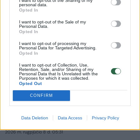
I want to opt-out of the Sharing of my
personal data.
Opted In
I want to opt-out of the Sale of my
Personal Data.
Opted In
I want to opt-out of processing my
Personal Data for Targeted Advertising.
Opted In
I want to opt-out of Collection, Use,
Retention, Sale, and/or Sharing of my
Personal Data that Is Unrelated with the
Purposes for which it was collected.
Opted Out
Pasaulis
Konfliktai ir saugumas
CONFIRM
Po kaltinimų dėl dronų incidento
Vokietijos oro uoste – pirma
Rusijos reakcija
(2)
Data Deletion
Data Access
Privacy Policy
2026 m. rugpjūčio 8 d. 05:31