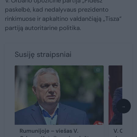
V. Orbano opozicinė partija „Fidesz“
paskelbė, kad nedalyvaus prezidento
rinkimuose ir apkaltino valdančiąją „Tisza“
partiją autoritarine politika.
Susiję straipsniai
→
Rumunijoje – viešas V.
V. Orbano