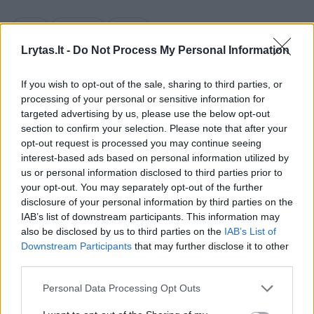
Rusija
oligarchas
Ukraina
Rodyti daugiau žymių
Lrytas.lt -
Do Not Process My Personal Information
If you wish to opt-out of the sale, sharing to third parties, or
Komentuoti po šiuo straipsniu
processing of your personal or sensitive information for
targeted advertising by us, please use the below opt-out
section to confirm your selection. Please note that after your
Komentuoti gali tik Lrytas registruoti vartotojai.
opt-out request is processed you may continue seeing
Prisijunkite prie registruotų vartotojų
interest-based ads based on personal information utilized by
bendruomenės ir bendraukite komentaruose!
us or personal information disclosed to third parties prior to
your opt-out. You may separately opt-out of the further
disclosure of your personal information by third parties on the
IAB’s list of downstream participants. This information may
Rodyti komentarus
also be disclosed by us to third parties on the
IAB’s List of
Downstream Participants
that may further disclose it to other
Prisijungti komentatoriams
third parties.
Personal Data Processing Opt Outs