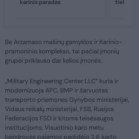
karinis paradas
tiek Rusi
Be Arzamaso mašinų gamyklos ir Karinio-
pramoninio komplekso, tai pačiai įmonių
grupei priklauso dar kelios įmonės.
„Military Engineering Center LLC“ kuria ir
modernizuoja APC, BMP ir šarvuotas
transporto priemones Gynybos ministerijai,
Vidaus reikalų ministerijai, FSB, Rusijos
Federacijos FSO ir kitoms teisėsaugos
institucijoms. Visuotinio karo metu
bendrovės pajamos padidėjo 2,6 karto.