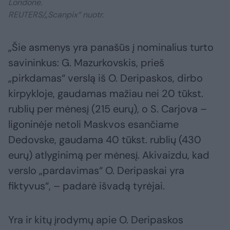
Londone.
REUTERS/„Scanpix“ nuotr.
„Šie asmenys yra panašūs į nominalius turto
savininkus: G. Mazurkovskis, prieš
„pirkdamas“ verslą iš O. Deripaskos, dirbo
kirpykloje, gaudamas mažiau nei 20 tūkst.
rublių per mėnesį (215 eurų), o S. Carjova –
ligoninėje netoli Maskvos esančiame
Dedovske, gaudama 40 tūkst. rublių (430
eurų) atlyginimą per mėnesį. Akivaizdu, kad
verslo „pardavimas“ O. Deripaskai yra
fiktyvus“, – padarė išvadą tyrėjai.
Yra ir kitų įrodymų apie O. Deripaskos