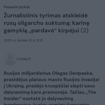
Pasaulis
Įvykiai
Žurnalistinis tyrimas atskleidė
rusų oligarcho suktumą: karinę
gamyklą „pardavė“ kirpėjui
(2)
2025 m. birželio 13 d. 12:31
Lrytas.lt
Rusijos milijardierius Olegas Deripaska,
prasidėjus plataus masto Rusijos invazijai
į Ukrainą, pradėjo kruopščiai slėpti savo
dalyvavimą karo pramonėje. Tačiau „The
Insider“ nustatė jo dalyvavimą
bendrovėse, kurios gamina šarvuotas