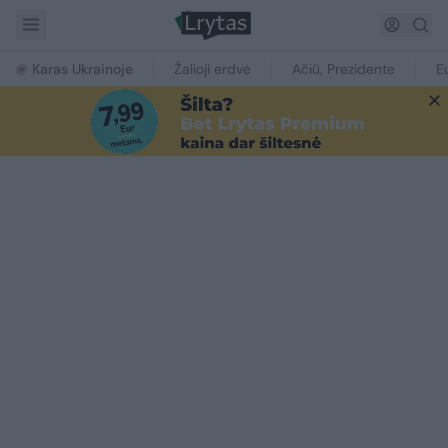
Karas Ukrainoje
Žalioji erdvė
Ačiū, Prezidente
E