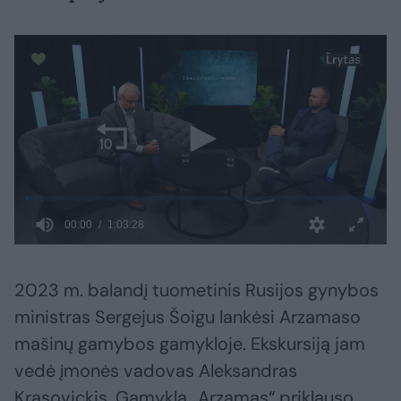
2023 m. balandį tuometinis Rusijos gynybos
ministras Sergejus Šoigu lankėsi Arzamaso
mašinų gamybos gamykloje. Ekskursiją jam
vedė įmonės vadovas Aleksandras
Krasovickis. Gamykla „Arzamas“ priklauso