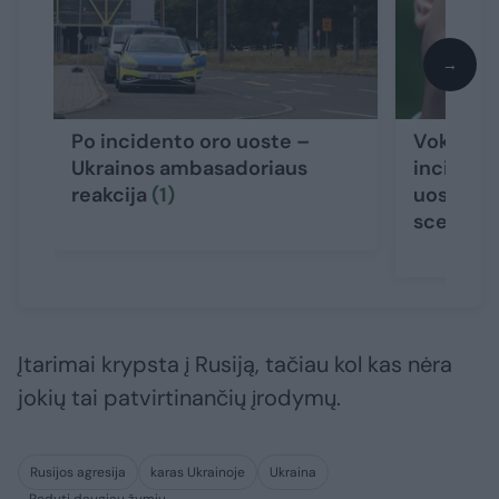
→
Po incidento oro uoste –
Vokietijo
Ukrainos ambasadoriaus
incident
reakcija
(1)
uoste – 
scenarij
Įtarimai krypsta į Rusiją, tačiau kol kas nėra
jokių tai patvirtinančių įrodymų.
Rusijos agresija
karas Ukrainoje
Ukraina
Rodyti daugiau žymių