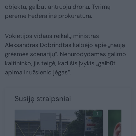
objektu, galbūt antruoju dronu. Tyrimą
perėmė Federalinė prokuratūra.
Vokietijos vidaus reikalų ministras
Aleksandras Dobrindtas kalbėjo apie „naują
grėsmės scenarijų“. Nenurodydamas galimo
kaltininko, jis teigė, kad šis įvykis „galbūt
apima ir užsienio jėgas“.
Susiję straipsniai