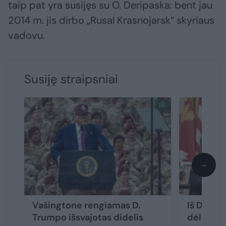
taip pat yra susijęs su O. Deripaska: bent jau
2014 m. jis dirbo „Rusal Krasnojarsk“ skyriaus
vadovu.
Susiję straipsniai
→
Vašingtone rengiamas D.
Iš D. Tru
Trumpo išsvajotas didelis
dėl dery