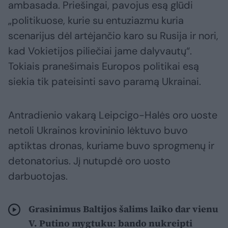
ambasada. Priešingai, pavojus esą glūdi
„politikuose, kurie su entuziazmu kuria
scenarijus dėl artėjančio karo su Rusija ir nori,
kad Vokietijos piliečiai jame dalyvautų“.
Tokiais pranešimais Europos politikai esą
siekia tik pateisinti savo paramą Ukrainai.
Antradienio vakarą Leipcigo-Halės oro uoste
netoli Ukrainos krovininio lėktuvo buvo
aptiktas dronas, kuriame buvo sprogmenų ir
detonatorius. Jį nutupdė oro uosto
darbuotojas.
Grasinimus Baltijos šalims laiko dar vienu
V. Putino mygtuku: bando nukreipti