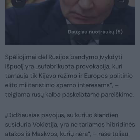
Daugiau nuotraukų (5)
Spėliojimai dėl Rusijos bandymo įvykdyti
išpuolį yra „sufabrikuota provokacija, kuri
tarnauja tik Kijevo režimo ir Europos politinio
elito militaristinio sparno interesams“, –
teigiama rusų kalba paskelbtame pareiškime.
„Didžiausias pavojus, su kuriuo šiandien
susiduria Vokietija, yra ne tariamos hibridinės
atakos iš Maskvos, kurių nėra“, – rašė toliau