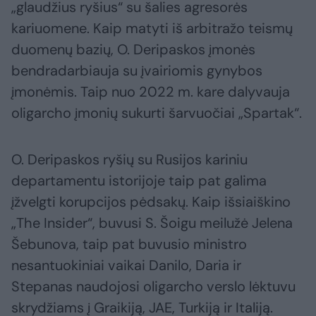
„glaudžius ryšius“ su šalies agresorės
kariuomene. Kaip matyti iš arbitražo teismų
duomenų bazių, O. Deripaskos įmonės
bendradarbiauja su įvairiomis gynybos
įmonėmis. Taip nuo 2022 m. kare dalyvauja
oligarcho įmonių sukurti šarvuočiai „Spartak“.
O. Deripaskos ryšių su Rusijos kariniu
departamentu istorijoje taip pat galima
įžvelgti korupcijos pėdsakų. Kaip išsiaiškino
„The Insider“, buvusi S. Šoigu meilužė Jelena
Šebunova, taip pat buvusio ministro
nesantuokiniai vaikai Danilo, Daria ir
Stepanas naudojosi oligarcho verslo lėktuvu
skrydžiams į Graikiją, JAE, Turkiją ir Italiją.