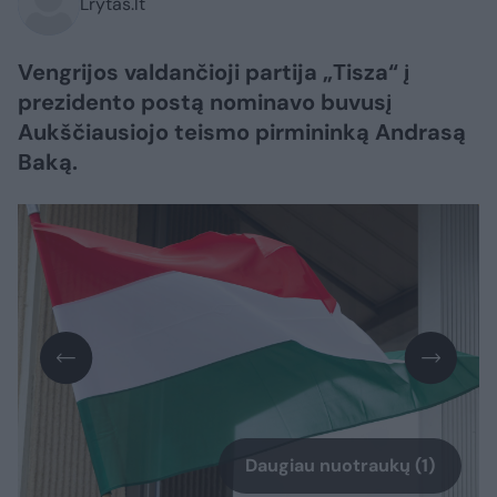
Lrytas.lt
Vengrijos valdančioji partija „Tisza“ į
prezidento postą nominavo buvusį
Aukščiausiojo teismo pirmininką Andrasą
Baką.
Daugiau nuotraukų (1)