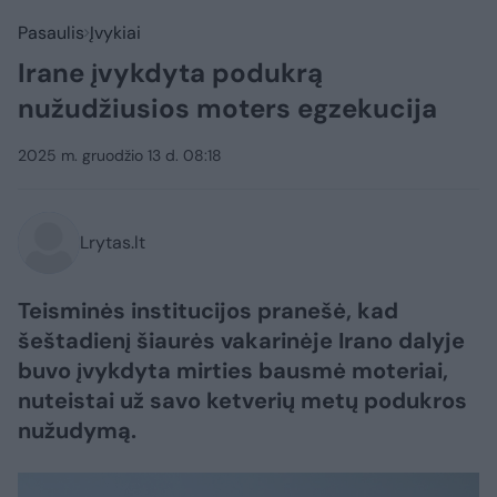
Pasaulis
Įvykiai
Irane įvykdyta podukrą
nužudžiusios moters egzekucija
2025 m. gruodžio 13 d. 08:18
Lrytas.lt
Teisminės institucijos pranešė, kad
šeštadienį šiaurės vakarinėje Irano dalyje
buvo įvykdyta mirties bausmė moteriai,
nuteistai už savo ketverių metų podukros
nužudymą.