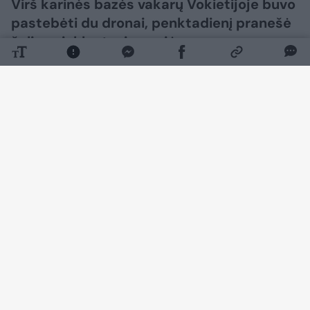
Virš karinės bazės vakarų Vokietijoje buvo
pastebėti du dronai, penktadienį pranešė
šalies ginkluotosios pajėgos.
Daugiau nuotraukų (1)
Tai įvyko praėjus kelioms dienoms po rimto
incidento Leipcigo oro uoste.