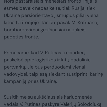
Nors pastaraisiais mėnesiais fronto linija iš
esmės beveik nepasikeitė, tiek Rusija, tiek
Ukraina persiorientavo į smūgius giliai viena
kitos teritorijoje. Tačiau, pasak M. Kofmano,
bombardavimai greičiausiai nepakeis
padėties fronte.
Primename, kad V. Putinas trečiadienį
paskelbė apie logistikos ir kitų padalinių
pertvarką. Jie bus perduodami vienai
vadovybei, taip esą siekiant sustiprinti karinę
kampaniją prieš Ukrainą.
Susitikime su aukščiausiais kariuomenės
vadais V. Putinas paskyrė Valerijų Solodčiuką