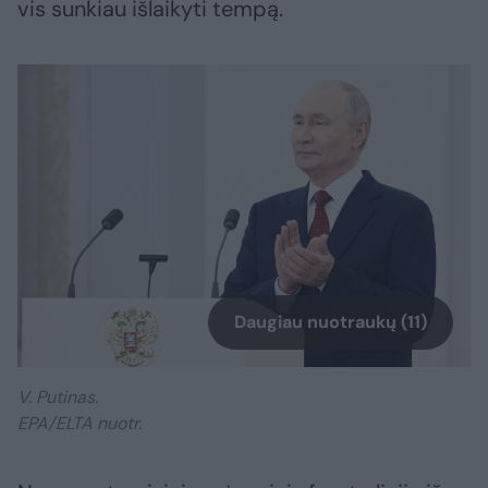
vis sunkiau išlaikyti tempą.
Daugiau nuotraukų (11)
V. Putinas.
EPA/ELTA nuotr.