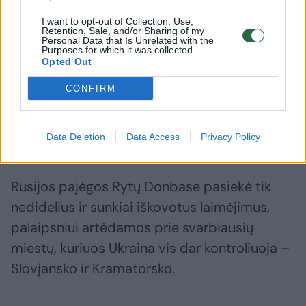
I want to opt-out of Collection, Use,
Retention, Sale, and/or Sharing of my
Personal Data that Is Unrelated with the
Purposes for which it was collected.
Opted Out
CONFIRM
Leidinys rašo, kad Rusijai iki šiol nepavyko
Data Deletion
Data Access
Privacy Policy
pasiekti proveržio, kurio siekia V. Putinas.
Rusijos pajėgos Rytų Donbase pasiekė tik
nedidelius ir sunkiai iškovotus laimėjimus,
palaipsniui artėdamos prie svarbiausių
miestų, kuriuos Ukraina vis dar kontroliuoja –
Slovjansko ir Kramatorsko.