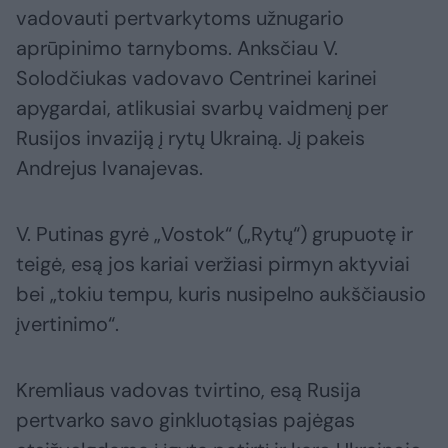
vadovauti pertvarkytoms užnugario
aprūpinimo tarnyboms. Anksčiau V.
Solodčiukas vadovavo Centrinei karinei
apygardai, atlikusiai svarbų vaidmenį per
Rusijos invaziją į rytų Ukrainą. Jį pakeis
Andrejus Ivanajevas.
V. Putinas gyrė „Vostok“ („Rytų“) grupuotę ir
teigė, esą jos kariai veržiasi pirmyn aktyviai
bei „tokiu tempu, kuris nusipelno aukščiausio
įvertinimo“.
Kremliaus vadovas tvirtino, esą Rusija
pertvarko savo ginkluotąsias pajėgas