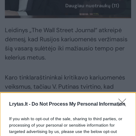
Daugiau nuotraukų (11)
Leidinys „The Wall Street Journal“ atkreipė
dėmesį, kad Rusijos kariuomenės veržimasis
šią vasarą sulėtėjo iki mažiausio tempo per
kelerius metus.
Karo tinklaraštininkai kritikavo kariuomenės
veiksmus, tačiau V. Putinas tvirtino, kad
Rusija vis dar juda pirmyn visame fronto
ruože, nepaisant kelių sėkmingų Ukrainos
Lrytas.lt -
Do Not Process My Personal Information
kontratakų, kurios išstūmė okupantų pajėgas
If you wish to opt-out of the sale, sharing to third parties, or
iš svarbių pozicijų.
processing of your personal or sensitive information for
targeted advertising by us, please use the below opt-out