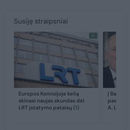
Susiję straipsniai
Europos Komisijoje kelią
Į Baltaru
skinasi naujas skundas dėl
pasiunti
LRT įstatymo pataisų
(1)
A. Lukaš