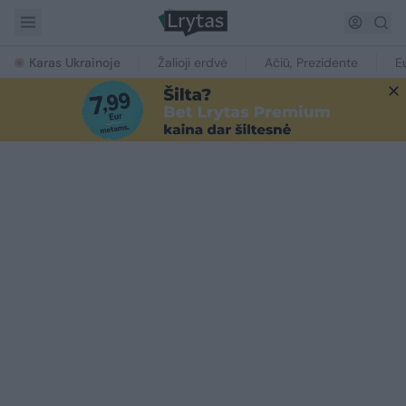
Karas Ukrainoje
Žalioji erdvė
Ačiū, Prezidente
E