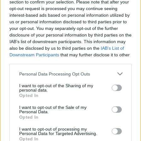
section to confirm your selection. Please note that after your
Apsuptas dviejų Rusijos vėliavų, sėdėdamas
opt-out request is processed you may continue seeing
interest-based ads based on personal information utilized by
šalia Generalinio štabo viršininko Valerijaus
us or personal information disclosed to third parties prior to
Gerasimovo ir gynybos ministro Andrejaus
your opt-out. You may separately opt-out of the further
Belousovo, V. Putinas vengė bet kokios
disclosure of your personal information by third parties on the
IAB’s list of downstream participants. This information may
kritikos ir vėl išreiškė savo pagyras
also be disclosed by us to third parties on the
IAB’s List of
kariuomenei.
Downstream Participants
that may further disclose it to other
third parties.
Lietuvos karinė žvalgyba: Rusija svarsto
Personal Data Processing Opt Outs
surengti atakas prieš kritinę
I want to opt-out of the Sharing of my
personal data.
infrastruktūrą Baltijos šalyse
Opted In
I want to opt-out of the Sale of my
Personal Data.
Opted In
I want to opt-out of processing my
Personal Data for Targeted Advertising.
Opted In