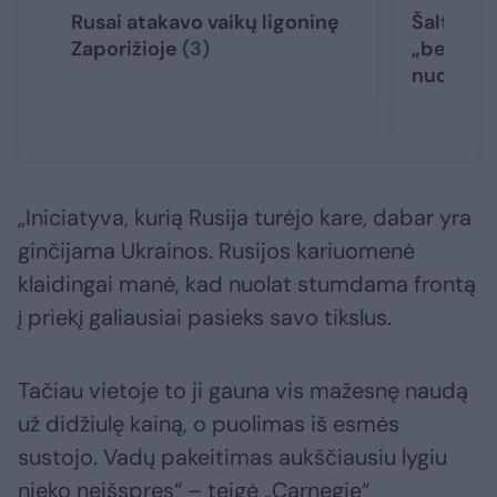
Rusai atakavo vaikų ligoninę
Šaltiniai
Zaporižioje
(3)
„beveik 
nuotolio
„Iniciatyva, kurią Rusija turėjo kare, dabar yra
ginčijama Ukrainos. Rusijos kariuomenė
klaidingai manė, kad nuolat stumdama frontą
į priekį galiausiai pasieks savo tikslus.
Tačiau vietoje to ji gauna vis mažesnę naudą
už didžiulę kainą, o puolimas iš esmės
sustojo. Vadų pakeitimas aukščiausiu lygiu
nieko neišspręs“ – teigė „Carnegie“