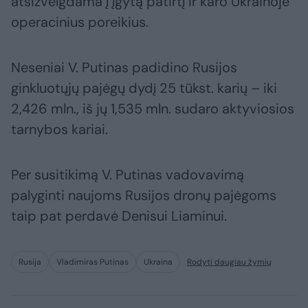
atsižvelgdama į įgytą patirtį ir karo Ukrainoje
operacinius poreikius.
Neseniai V. Putinas padidino Rusijos
ginkluotųjų pajėgų dydį 25 tūkst. karių – iki
2,426 mln., iš jų 1,535 mln. sudaro aktyviosios
tarnybos kariai.
Per susitikimą V. Putinas vadovavimą
palyginti naujoms Rusijos dronų pajėgoms
taip pat perdavė Denisui Liaminui.
Rusija
Vladimiras Putinas
Ukraina
Rodyti daugiau žymių