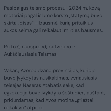
Pasibaigus teismo procesui, 2024 m. kovą
moteriai pagal islamo keršto įstatymą buvo
skirta „qisas“ – bausmė, kurią pritaikius
aukos šeima gali reikalauti mirties bausmės.
Po to šį nuosprendį patvirtino ir
Aukščiausiasis Teismas.
Vakarų Azerbaidžano provincijos, kurioje
buvo įvykdytas nusikaltimas, vyriausiasis
teisėjas Naseras Atabatis sakė, kad
egzekucija buvo įvykdyta šeštadienį auštant,
pridurdamas, kad Avos motina „griežtai
reikalavo“ atpildo.