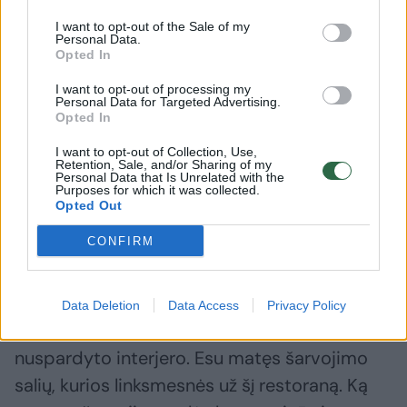
sultingi, tačiau ant tokios sovietinės lėkštės
I want to opt-out of the Sale of my
Personal Data.
su nusitrynusiu netikro aukso apvadėliu net
Opted In
didžiulis samtis geriausių juodųjų ikrų
I want to opt-out of processing my
Personal Data for Targeted Advertising.
atrodytų prastai. Čia tas atvejis, kai paveikslo
Opted In
rėmas toks baisus, kad niekas nebežiūri į tai,
I want to opt-out of Collection, Use,
kas pavaizduota paveiksle.
Retention, Sale, and/or Sharing of my
Personal Data that Is Unrelated with the
Purposes for which it was collected.
Opted Out
Sėdime ir nesuprantame, kaip vertinti šį
CONFIRM
nesusipratimą. Viena vertus, virtuvė tikrai
gera – visi atnešti patiekalai bent jau
autentiški. Tačiau tuo pat metu neįmanoma
Data Deletion
Data Access
Privacy Policy
ignoruoti nutrintų indų, klaikių baldų ir
nuspardyto interjero. Esu matęs šarvojimo
salių, kurios linksmesnės už šį restoraną. Ką