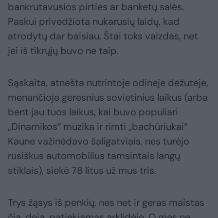
bankrutavusios pirties ar banketų salės.
Paskui privedžiota nukarusių laidų, kad
atrodytų dar baisiau. Štai toks vaizdas, net
jei iš tikrųjų buvo ne taip.
Sąskaita, atnešta nutrintoje odinėje dėžutėje,
menančioje geresnius sovietinius laikus (arba
bent jau tuos laikus, kai buvo populiari
„Dinamikos“ muzika ir rimti „bachūriukai“
Kaune važinėdavo šaligatviais, nes turėjo
rusiškus automobilius tamsintais langų
stiklais), siekė 78 litus už mus tris.
Trys žąsys iš penkių, nes net ir geras maistas
čia, deja, patiekiamas arklidėje. O mes ne