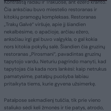
Kontrastą radau ir Trakuose, ant ežero kranto.
Čia anksčiau buvo miestelio restoranas ir
kitokių pramogų kompleksas. Restoranas
„Trakų Galvė“ viršuje, apie jį šiandien
nekalbėsime, o apačioje, arčiau ežero,
anksčiau irgi gal buvo valgykla, o gal kokia
nors kitokia pokylių salė. Šiandien čia gruzinų
restoranas „Pirosmani“, pavadintas gruzinų
tapytojo vardu. Neturiu pagrindo manyti, kad
tapytojas čia kada nors lankėsi: kaip netrukus
pamatysime, patalpų puošyba labiau
pritaikyta tiems, kurie gyvena užsimerkę.
Patalpose sekmadienį tuščia, tik prie vieno
staliuko sėdi keli žmonės ir tie patys, atrodo,