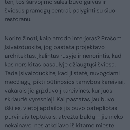
ten, tos šarvojimo salės buvo gaivūs ir
šviesūs pramogų centrai, palyginti su šiuo
restoranu.
Norite žinoti, kaip atrodo interjeras? Prašom.
Įsivaizduokite, jog pastatą projektavo
architektas, įkalintas rūsyje ir nenorintis, kad
kas nors kitas pasaulyje džiaugtųsi šviesa.
Tada įsivaizduokite, kad jį statė, nuvogdami
medžiagų, pikti būtinosios tarnybos kareiviai,
vakarais jie grįždavo į kareivines, kur juos
skriaudė vyresnieji. Kai pastatas jau buvo
iškilęs, vietoj apdailos jis buvo patepliotas
purvinais teptukais, atvežta baldų – jie nieko
nekainavo, nes atkeliavo iš kitame mieste