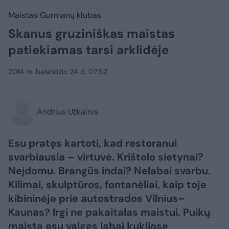
Maistas
Gurmanų klubas
Skanus gruziniškas maistas
patiekiamas tarsi arklidėje
2014 m. balandžio 24 d. 07:52
Andrius Užkalnis
Esu pratęs kartoti, kad restoranui
svarbiausia – virtuvė. Krištolo sietynai?
Neįdomu. Brangūs indai? Nelabai svarbu.
Kilimai, skulptūros, fontanėliai, kaip toje
kibininėje prie autostrados Vilnius–
Kaunas? Irgi ne pakaitalas maistui. Puikų
maistą esu valgęs labai kukliose