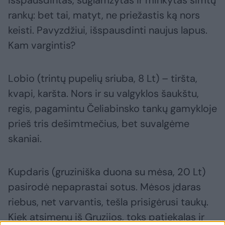
išspausdintas, suglamžytas ir minkytas šimtų
rankų: bet tai, matyt, ne priežastis ką nors
keisti. Pavyzdžiui, išspausdinti naujus lapus.
Kam vargintis?
Lobio (trintų pupelių sriuba, 8 Lt) – tiršta,
kvapi, karšta. Nors ir su valgyklos šaukštu,
regis, pagamintu Čeliabinsko tankų gamykloje
prieš tris dešimtmečius, bet suvalgėme
skaniai.
Kupdaris (gruziniška duona su mėsa, 20 Lt)
pasirodė nepaprastai sotus. Mėsos įdaras
riebus, net varvantis, tešla prisigėrusi taukų.
Kiek atsimenu iš Gruzijos, toks patiekalas ir