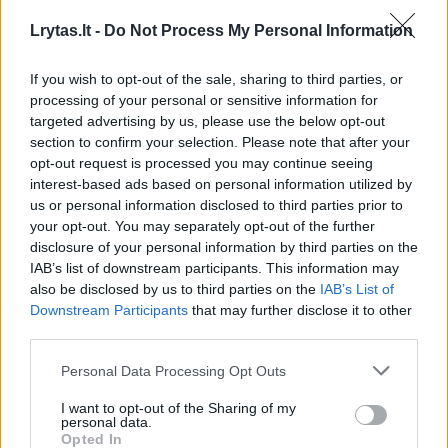
turi būti. Man jis per sunkus, tačiau
Lrytas.lt -
Do Not Process My Personal Information
neturėčiau skųstis, nes patys pasirinkome. Po
vakarienės dalį parsivežame namo.
If you wish to opt-out of the sale, sharing to third parties, or
processing of your personal or sensitive information for
targeted advertising by us, please use the below opt-out
Maltos mėsos kebabas (20 Lt) buvo puikus –
section to confirm your selection. Please note that after your
opt-out request is processed you may continue seeing
kvapus, suvyniotas į plonos tešlos lapą. Dėl
interest-based ads based on personal information utilized by
mėsos kokybės būtų galima ignoruoti ir
us or personal information disclosed to third parties prior to
primityvų garnyrą, numestą kaip pigiausioje
your opt-out. You may separately opt-out of the further
disclosure of your personal information by third parties on the
kolūkio valgykloje. Nelygiai pakapoti agurkai ir
IAB’s list of downstream participants. This information may
pomidorai. Ne, ką aš šneku. Kolūkio valgykloje
also be disclosed by us to third parties on the
IAB’s List of
Downstream Participants
that may further disclose it to other
turbūt būtų parodyta daugiau meilės
third parties.
daržovėms.
Personal Data Processing Opt Outs
I want to opt-out of the Sharing of my
Chinkaliai (gruzinų koldūnai su mėsa, 12 Lt)
personal data.
Opted In
buvo susukti ir išdėlioti su meile, skanūs ir