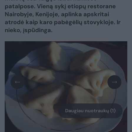
patalpose. Vieną sykį etiopų restorane
Nairobyje, Kenijoje, aplinka apskritai
atrodė kaip karo pabėgėlių stovykloje. Ir
nieko, įspūdinga.
Daugiau nuotraukų (1)