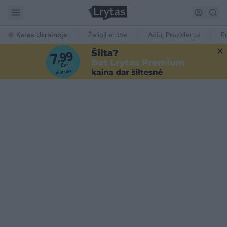
Karas Ukrainoje
Žalioji erdvė
Ačiū, Prezidente
E