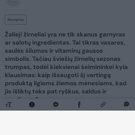
Receptas
Žalieji žirneliai yra ne tik skanus garnyras
ar salotų ingredientas. Tai tikras vasaros,
saulės šilumos ir vitaminų gausos
simbolis. Tačiau šviežių žirnelių sezonas
trumpas, todėl kiekvienai šeimininkei kyla
klausimas: kaip išsaugoti šį vertingą
produktą ilgiems žiemos mėnesiams, kad
jis išliktų toks pat ryškus, saldus ir
naudingas?