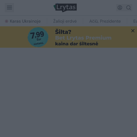
Karas Ukrainoje
Žalioji erdvė
Ačiū, Prezidente
E