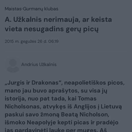
Maistas
Gurmanų klubas
A. Užkalnis nerimauja, ar keista
vieta nesugadins gerų picų
2015 m. gegužės 26 d. 06:19
Andrius Užkalnis
„Jurgis ir Drakonas“, neapolietiškos picos,
mano jau buvo aprašytos, su visa jų
istorija, nuo pat tada, kai Tomas
Nicholsonas, atvykęs iš Anglijos į Lietuvą
paskui savo žmoną Beatą Nicholson,
išmoko Neapolyje kepti picas ir pradėjo
jas pardavinėti lauke per muges. Aš