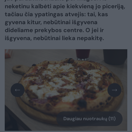
neketinu kalbėti apie kiekvieną jo piceriją,
tačiau čia ypatingas atvejis: tai, kas
gyvena kitur, nebūtinai išgyvena
dideliame prekybos centre. O jei ir
išgyvena, nebūtinai lieka nepakitę.
Daugiau nuotraukų (11)