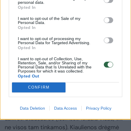
Tai pica su plėšyta lėtai kepta kiauliena (dėl
personal data.
Opted In
specialaus paruošimo ji tiesiog krenta nuo
I want to opt-out of the Sale of my
kaulo gardžiais plaušais, ir dar su barbekiu
Personal Data.
Opted In
padažu) – įprastinė kaina 9,50 euro, tačiau
aš dar užsisakau „dvigubai kiaulienos“
I want to opt-out of processing my
Personal Data for Targeted Advertising.
(papildomai 1,50 euro), ir pica gaunasi tikrai
Opted In
prabangi, karališka, kaip man ir pridera.
I want to opt-out of Collection, Use,
Padažo saldumas tinkamai dera su picos
Retention, Sale, and/or Sharing of my
Personal Data that Is Unrelated with the
Purposes for which it was collected.
pado sūrumu, pati tešla tinkamai iškildinta ir
Opted Out
tiksliai iškepta.
CONFIRM
Ši pica yra viena iš tų, kurios nesuvalgius iki
Data Deletion
Data Access
Privacy Policy
galo, galima išsinešti dėžutėje ir paskui namie
užkirsti ataušusios (išsinešti leidžia visas, tik
ne visos tam tinkamos). Kiaulienos drėgmė