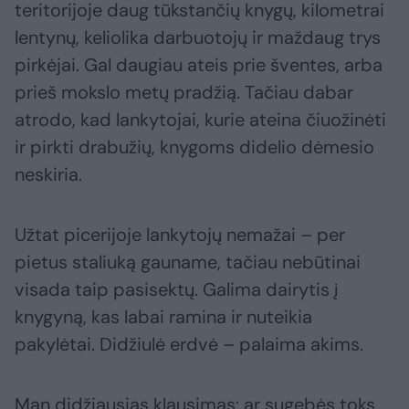
teritorijoje daug tūkstančių knygų, kilometrai
lentynų, keliolika darbuotojų ir maždaug trys
pirkėjai. Gal daugiau ateis prie šventes, arba
prieš mokslo metų pradžią. Tačiau dabar
atrodo, kad lankytojai, kurie ateina čiuožinėti
ir pirkti drabužių, knygoms didelio dėmesio
neskiria.
Užtat picerijoje lankytojų nemažai – per
pietus staliuką gauname, tačiau nebūtinai
visada taip pasisektų. Galima dairytis į
knygyną, kas labai ramina ir nuteikia
pakylėtai. Didžiulė erdvė – palaima akims.
Man didžiausias klausimas: ar sugebės toks