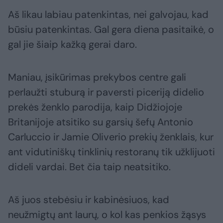
Aš likau labiau patenkintas, nei galvojau, kad
būsiu patenkintas. Gal gera diena pasitaikė, o
gal jie šiaip kažką gerai daro.
Maniau, įsikūrimas prekybos centre gali
perlaužti stuburą ir paversti piceriją didelio
prekės ženklo parodija, kaip Didžiojoje
Britanijoje atsitiko su garsių šefų Antonio
Carluccio ir Jamie Oliverio prekių ženklais, kur
ant vidutiniškų tinklinių restoranų tik užklijuoti
dideli vardai. Bet čia taip neatsitiko.
Aš juos stebėsiu ir kabinėsiuos, kad
neužmigtų ant laurų, o kol kas penkios žąsys