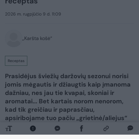
receptas
2026 m. rugpjūčio 9 d. 11:09
„Karšta košė“
Receptas
Prasidėjus šviežių daržovių sezonui norisi
jomis mėgautis ir džiaugtis kaip įmanoma
dažniau, nes jau tie kvapai, skoniai ir
aromatai... Bet kartais norom nenorom,
kad tik greičiau ir paprasčiau,
apsiribojame tuo pačiu „grietinė/aliejus“
repertuaru.