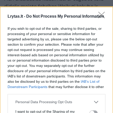
didelis maisto fabrikas išlaikyti kokybę ir
siūlyti tokias pačias picas, kaip ir kitose
Lrytas.lt -
Do Not Process My Personal Information
vietose? Didelė krosnis, keli picakepiai, viskas
turi būti daroma labai greitai.
If you wish to opt-out of the sale, sharing to third parties, or
processing of your personal or sensitive information for
targeted advertising by us, please use the below opt-out
section to confirm your selection. Please note that after your
Viena iš picų, kurias nuo seno mėgau iš
opt-out request is processed you may continue seeing
„Jurgio ir Drakono“, yra keistu pavadinimu
interest-based ads based on personal information utilized by
„Sapnuoju Teksasą“ (jau esu sakęs, ką galvoju
us or personal information disclosed to third parties prior to
your opt-out. You may separately opt-out of the further
apie išmanius pavadinimus šioje picerijoje,
disclosure of your personal information by third parties on the
tai Beata Nicholson man sakė – ką čia aiškini,
IAB’s list of downstream participants. This information may
also be disclosed by us to third parties on the
IAB’s List of
geri pavadinimai – ir ji tikriausiai teisi,
Downstream Participants
that may further disclose it to other
nereikia klausyti vieno susireikšminusio
third parties.
kritiko).
Personal Data Processing Opt Outs
I want to opt-out of the Sharing of my