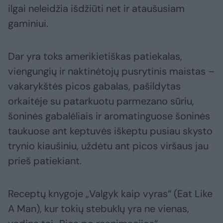
ilgai neleidžia išdžiūti net ir ataušusiam
gaminiui.
Dar yra toks amerikietiškas patiekalas,
viengungių ir naktinėtojų pusrytinis maistas –
vakarykštės picos gabalas, pašildytas
orkaitėje su patarkuotu parmezano sūriu,
šoninės gabalėliais ir aromatinguose šoninės
taukuose ant keptuvės iškeptu pusiau skysto
trynio kiaušiniu, uždėtu ant picos viršaus jau
prieš patiekiant.
Receptų knygoje „Valgyk kaip vyras“ (Eat Like
A Man), kur tokių stebuklų yra ne vienas,