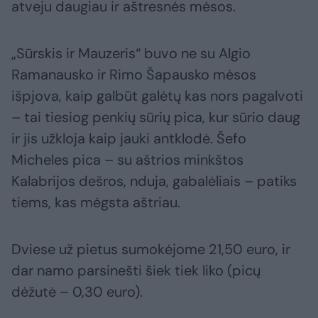
atveju daugiau ir aštresnės mėsos.
„Sūrskis ir Mauzeris“ buvo ne su Algio
Ramanausko ir Rimo Šapausko mėsos
išpjova, kaip galbūt galėtų kas nors pagalvoti
– tai tiesiog penkių sūrių pica, kur sūrio daug
ir jis užkloja kaip jauki antklodė. Šefo
Micheles pica – su aštrios minkštos
Kalabrijos dešros, nduja, gabalėliais – patiks
tiems, kas mėgsta aštriau.
Dviese už pietus sumokėjome 21,50 euro, ir
dar namo parsinešti šiek tiek liko (picų
dėžutė – 0,30 euro).