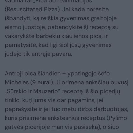
vadina tai „Pica po reanimacijos“
(Resuscitated Pizza). Jei kada norėsite
išbandyti, ką reiškia gyvenimas greitojoje
eismo juostoje, pabandykite šį receptą su
vakarykšte barbekiu kiaulienos pica, ir
pamatysite, kad ligi šiol jūsų gyvenimas
judėjo tik antrąja pavara.
Antroji pica šiandien – ypatingoje šefo
Micheles (9 eurai). Ji primena anksčiau buvusį
„Sūrskio ir Mauzerio“ receptą iš šio picerijų
tinklo, kurį jums vis dar pagamins, jei
paprašysite ir jei tuo metu dirbs darbuotojas,
kuris prisimena ankstesnius receptus (Pylimo
gatvės picerijoje man vis pasiseka), o šiuo