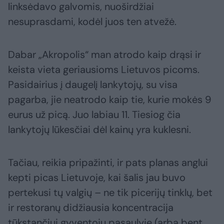
linksėdavo galvomis, nuoširdžiai
nesuprasdami, kodėl juos ten atvežė.
Dabar „Akropolis“ man atrodo kaip drąsi ir
keista vieta geriausioms Lietuvos picoms.
Pasidairius į daugelį lankytojų, su visa
pagarba, jie neatrodo kaip tie, kurie mokės 9
eurus už picą. Juo labiau 11. Tiesiog čia
lankytojų lūkesčiai dėl kainų yra kuklesni.
Tačiau, reikia pripažinti, ir pats planas anglui
kepti picas Lietuvoje, kai šalis jau buvo
pertekusi tų valgių – ne tik picerijų tinklų, bet
ir restoranų didžiausia koncentracija
tūkstančiui gyventojų pasaulyje (arba bent