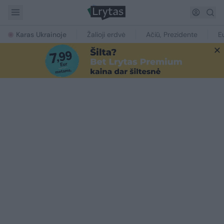
Karas Ukrainoje
Žalioji erdvė
Ačiū, Prezidente
E