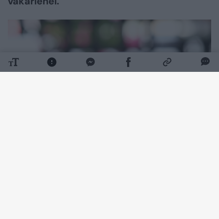
vakarienei.
Daugiau nuotraukų (1)
Ko prireiks:
Ryžiai – 1 stiklinė (250 g)