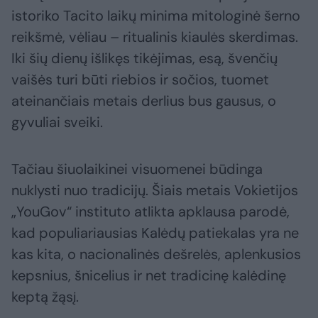
istoriko Tacito laikų minima mitologinė šerno
reikšmė, vėliau – ritualinis kiaulės skerdimas.
Iki šių dienų išlikęs tikėjimas, esą, švenčių
vaišės turi būti riebios ir sočios, tuomet
ateinančiais metais derlius bus gausus, o
gyvuliai sveiki.
Tačiau šiuolaikinei visuomenei būdinga
nuklysti nuo tradicijų. Šiais metais Vokietijos
„YouGov“ instituto atlikta apklausa parodė,
kad populiariausias Kalėdų patiekalas yra ne
kas kita, o nacionalinės dešrelės, aplenkusios
kepsnius, šnicelius ir net tradicinę kalėdinę
keptą žąsį.