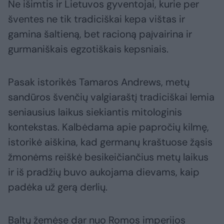
Ne išimtis ir Lietuvos gyventojai, kurie per
šventes ne tik tradiciškai kepa vištas ir
gamina šaltieną, bet racioną paįvairina ir
gurmaniškais egzotiškais kepsniais.
Pasak istorikės Tamaros Andrews, metų
sandūros švenčių valgiaraštį tradiciškai lemia
seniausius laikus siekiantis mitologinis
kontekstas. Kalbėdama apie papročių kilmę,
istorikė aiškina, kad germanų kraštuose žąsis
žmonėms reiškė besikeičiančius metų laikus
ir iš pradžių buvo aukojama dievams, kaip
padėka už gerą derlių.
Baltų žemėse dar nuo Romos imperijos