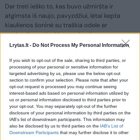
Dar treti ieško to, kas buvo užmiršta ir
atgimsta iš naujo, pavyzdžiui, lėtai kepta
kiaulienos šoninė su traškia odele ar
apskrudintas lėtai keptas jautienos
antrekotas su kaulu“, – pastebėjo Lietuvos
Lrytas.lt -
Do Not Process My Personal Information
barbekiu kepėjų asociacijos narys ir
If you wish to opt-out of the sale, sharing to third parties, or
restorano „Mama Grill“ vyriausiasis šefas
processing of your personal or sensitive information for
Simonas Bieliajevas.
targeted advertising by us, please use the below opt-out
section to confirm your selection. Please note that after your
opt-out request is processed you may continue seeing
Pasak jo, jau keletą metų pastebima
interest-based ads based on personal information utilized by
us or personal information disclosed to third parties prior to
tendencija, kai šventiniu laikotarpiu, ypač
your opt-out. You may separately opt-out of the further
tarp Kalėdų ir Naujųjų metų lietuviai stengiasi
disclosure of your personal information by third parties on the
ištrūkti į miestą ir kartu su draugais
IAB’s list of downstream participants. This information may
also be disclosed by us to third parties on the
IAB’s List of
pavakarieniauti restorane, pasilepinti
Downstream Participants
that may further disclose it to other
gurmaniškais patiekalais, kuriuos pagaminti
third parties.