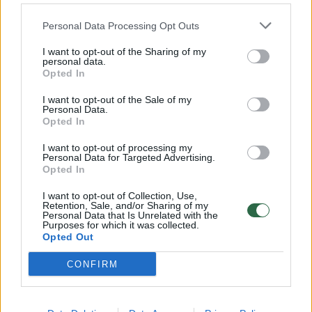
užtrunka daug laiko.
Personal Data Processing Opt Outs
I want to opt-out of the Sharing of my
personal data.
Pasak virtuvės šefo, norint iškepti tobulą
Opted In
kepsnį, neužtenka tik kokybiškų produktų,
I want to opt-out of the Sale of my
meilės maisto gaminimui ir žinių.
Personal Data.
Opted In
I want to opt-out of processing my
„Vienas iš senesnių maisto gaminimo būdų,
Personal Data for Targeted Advertising.
Opted In
atrastas dar XVIII a. ir šiuolaikiškai
patobulintas, yra „lėto gaminimo“ (angl. „slow
I want to opt-out of Collection, Use,
Retention, Sale, and/or Sharing of my
cook“) technologija, kuri gali būti pritaikoma
Personal Data that Is Unrelated with the
Purposes for which it was collected.
ir namuose, tik tam reikėtų žinių, įgudimo ir
Opted Out
daug laiko“, – sakė profesionalios virtuvės
CONFIRM
įrangos ekspertas, įmonės „System Venbo
Group“ vyriausiasis pardavimų vadybininkas