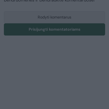
bendruomenės ir bendraukite komentaruose!
Rodyti komentarus
Prisijungti komentatoriams