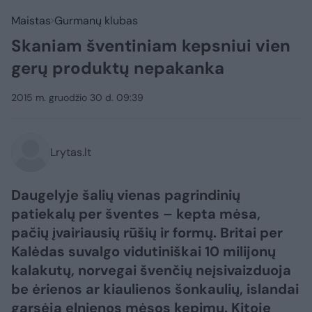
Maistas
Gurmanų klubas
Skaniam šventiniam kepsniui vien
gerų produktų nepakanka
2015 m. gruodžio 30 d. 09:39
Lrytas.lt
Daugelyje šalių vienas pagrindinių
patiekalų per šventes – kepta mėsa,
pačių įvairiausių rūšių ir formų. Britai per
Kalėdas suvalgo vidutiniškai 10 milijonų
kalakutų, norvegai švenčių neįsivaizduoja
be ėrienos ar kiaulienos šonkaulių, islandai
garsėja elnienos mėsos kepimu. Kitoje