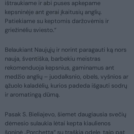
ištraukiame ir abi puses apkepame
kepsninėje ant gerai įkaitusių anglių.
Patiekiame su keptomis daržovėmis ir
griežinėliu sviesto.“
Belaukiant Naujųjų ir norint paragauti ką nors
nauja, šventiška, barbekiu meistras
rekomenduoja kepsnius, gaminamus ant
medžio anglių – juodalksnio, obels, vyšnios ar
ąžuolo kaladėlių, kurios padeda išgauti sodrų
ir aromatingą dūmą.
Pasak S. Bieliajevo, šiemet daugiausia svečių
dėmesio sulaukia lėtai kepta kiaulienos
šoninė „Porchetta“ su traškia odele, taip pat