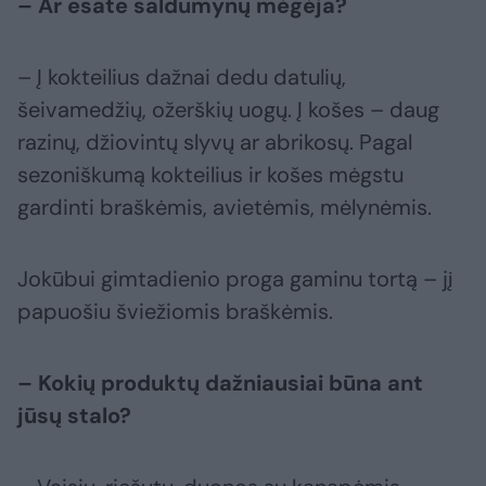
– Ar esate saldumynų mėgėja?
– Į kokteilius dažnai dedu datulių,
šeivamedžių, ožerškių uogų. Į košes – daug
razinų, džiovintų slyvų ar abrikosų. Pagal
sezoniškumą kokteilius ir košes mėgstu
gardinti braškėmis, avietėmis, mėlynėmis.
Jokūbui gimtadienio proga gaminu tortą – jį
papuošiu šviežiomis braškėmis.
– Kokių produktų dažniausiai būna ant
jūsų stalo?