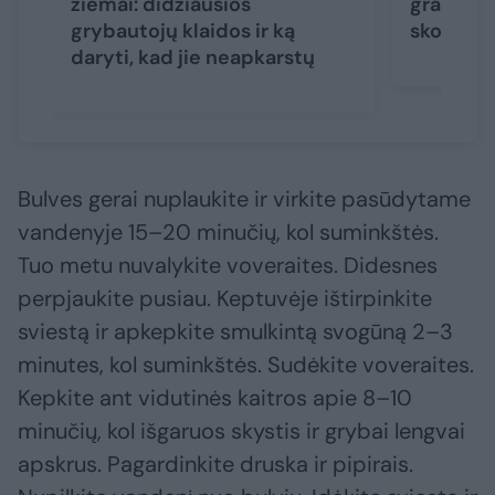
žiemai: didžiausios
graibsto
grybautojų klaidos ir ką
skonio i
daryti, kad jie neapkarstų
Bulves gerai nuplaukite ir virkite pasūdytame
vandenyje 15–20 minučių, kol suminkštės.
Tuo metu nuvalykite voveraites. Didesnes
perpjaukite pusiau. Keptuvėje ištirpinkite
sviestą ir apkepkite smulkintą svogūną 2–3
minutes, kol suminkštės. Sudėkite voveraites.
Kepkite ant vidutinės kaitros apie 8–10
minučių, kol išgaruos skystis ir grybai lengvai
apskrus. Pagardinkite druska ir pipirais.