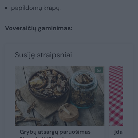
papildomų krapų.
Voveraičių gaminimas:
Susiję straipsniai
Grybų atsargų paruošimas
Įdaryti g