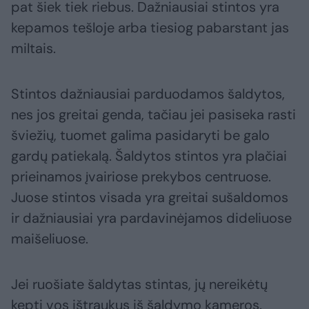
pat šiek tiek riebus. Dažniausiai stintos yra
kepamos tešloje arba tiesiog pabarstant jas
miltais.
Stintos dažniausiai parduodamos šaldytos,
nes jos greitai genda, tačiau jei pasiseka rasti
šviežių, tuomet galima pasidaryti be galo
gardų patiekalą. Šaldytos stintos yra plačiai
prieinamos įvairiose prekybos centruose.
Juose stintos visada yra greitai sušaldomos
ir dažniausiai yra pardavinėjamos dideliuose
maišeliuose.
Jei ruošiate šaldytas stintas, jų nereikėtų
kepti vos ištraukus iš šaldymo kameros.