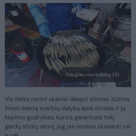
Daugiau nuotraukų (3)
Vis dėlto norint skaniai iškepti stintas, būtina
žinoti keletą svarbių dalykų apie stintas ir jų
kepimo gudrybes, kurios garantuos tokį
gardų stintų skonį, jog jas norėsis skanauti vėl
ir vėl.