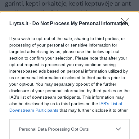
garinti, kepti orkaitėje, kepti keptuvėje ar ant
anglies grotelių. Stintos turi deramą mėsos
kiekį mažai žuviai, todėl tai pakankamai sotus
Lrytas.lt -
Do Not Process My Personal Information
maistas.
If you wish to opt-out of the sale, sharing to third parties, or
processing of your personal or sensitive information for
Džiovintų stintų skonis – taip pat tirpstantis
targeted advertising by us, please use the below opt-out
section to confirm your selection. Please note that after your
burnoje, vis dėlto jos gana retesnis maistas
opt-out request is processed you may continue seeing
ant žmonių stalo. Stintos yra mažos, o visas
interest-based ads based on personal information utilized by
us or personal information disclosed to third parties prior to
mažas žuvis, tikrai reikėtų valgyti visas: tai
your opt-out. You may separately opt-out of the further
yra, skanauti kartu su galva, žarnomis, ikrais,
disclosure of your personal information by third parties on the
uodega.
IAB’s list of downstream participants. This information may
also be disclosed by us to third parties on the
IAB’s List of
Downstream Participants
that may further disclose it to other
third parties.
Jei valgant visą žuvį vis dėlto jus trikdo tai,
kad turite valgyti neišdorotą žuvį, galima
Personal Data Processing Opt Outs
nupjauti galvą įstrižai nuo galvos viršaus link