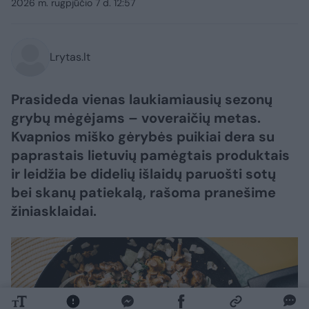
2026 m. rugpjūčio 7 d. 12:57
Lrytas.lt
Prasideda vienas laukiamiausių sezonų
grybų mėgėjams – voveraičių metas.
Kvapnios miško gėrybės puikiai dera su
paprastais lietuvių pamėgtais produktais
ir leidžia be didelių išlaidų paruošti sotų
bei skanų patiekalą, rašoma pranešime
žiniasklaidai.