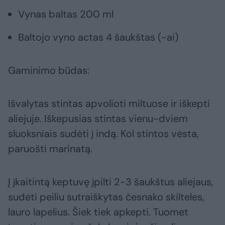
Vynas baltas 200 ml
Baltojo vyno actas 4 šaukštas (-ai)
Gaminimo būdas:
Išvalytas stintas apvolioti miltuose ir iškepti
aliejuje. Iškepusias stintas vienu-dviem
sluoksniais sudėti į indą. Kol stintos vėsta,
paruošti marinatą.
Į įkaitintą keptuvę įpilti 2-3 šaukštus aliejaus,
sudėti peiliu sutraiškytas česnako skilteles,
lauro lapelius. Šiek tiek apkepti. Tuomet