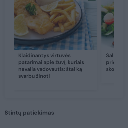
Klaidinantys virtuvės
Salotos, 
patarimai apie žuvį, kuriais
prie žuvi
nevalia vadovautis: štai ką
skonis, b
svarbu žinoti
Stintų patiekimas