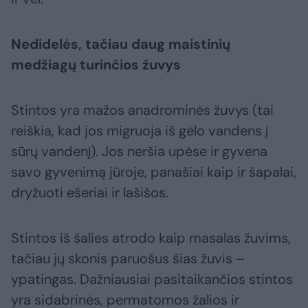
Nedidelės, tačiau daug maistinių
medžiagų turinčios žuvys
Stintos yra mažos anadrominės žuvys (tai
reiškia, kad jos migruoja iš gėlo vandens į
sūrų vandenį). Jos neršia upėse ir gyvena
savo gyvenimą jūroje, panašiai kaip ir šapalai,
dryžuoti ešeriai ir lašišos.
Stintos iš šalies atrodo kaip masalas žuvims,
tačiau jų skonis paruošus šias žuvis –
ypatingas. Dažniausiai pasitaikančios stintos
yra sidabrinės, permatomos žalios ir