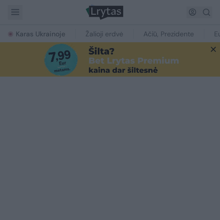
Karas Ukrainoje
Žalioji erdvė
Ačiū, Prezidente
E