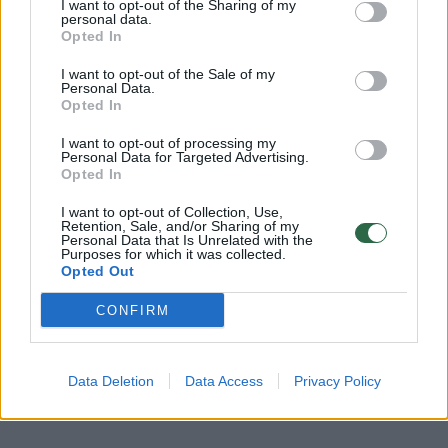
I want to opt-out of the Sharing of my
personal data.
pelekų Tokiu būdu nereikės valgyti nei galvos,
Opted In
nei žuvies vidurių.
I want to opt-out of the Sale of my
Personal Data.
Opted In
Pats populiariausias stintos gamybos būdas
I want to opt-out of processing my
– stintų kepimas keptuvėje. Kepimui
Personal Data for Targeted Advertising.
Opted In
keptuvėje taip gerai netinka jokia kita žuvis.
Tai tradicinis stintų paruošimo būdas, kuris
I want to opt-out of Collection, Use,
Retention, Sale, and/or Sharing of my
nereikalauja daug pastangų ir laiko.
Personal Data that Is Unrelated with the
Purposes for which it was collected.
Opted Out
Vis dėlto kelias taisykles privalote įsidėmėti,
CONFIRM
jei norite mėgautis stintomis. Norėdami, kad
kepta stinta ištirptų burnoje, žuvį turėtumėte
Data Deletion
Data Access
Privacy Policy
kepti tol, kol ji bus tik aukso rudos atspalvio.