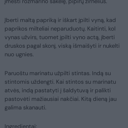
įmesti rozmarino šakelę, pipirų žirnelius.
Įberti maltą papriką ir iškart įpilti vyną, kad
paprikos milteliai neparuduotų. Kaitinti, kol
vynas užvirs, tuomet įpilti vyno actą, įberti
druskos pagal skonį, viską išmaišyti ir nukelti
nuo ugnies.
Paruoštu marinatu užpilti stintas. Indą su
stintomis uždengti. Kai stintos su marinatu
atvės, indą pastatyti į šaldytuvą ir palikti
pastovėti mažiausiai nakčiai. Kitą dieną jau
galima skanauti.
Ingredientai: