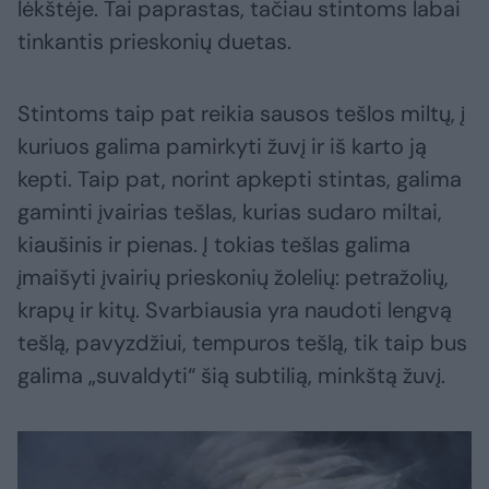
lėkštėje. Tai paprastas, tačiau stintoms labai
tinkantis prieskonių duetas.
Stintoms taip pat reikia sausos tešlos miltų, į
kuriuos galima pamirkyti žuvį ir iš karto ją
kepti. Taip pat, norint apkepti stintas, galima
gaminti įvairias tešlas, kurias sudaro miltai,
kiaušinis ir pienas. Į tokias tešlas galima
įmaišyti įvairių prieskonių žolelių: petražolių,
krapų ir kitų. Svarbiausia yra naudoti lengvą
tešlą, pavyzdžiui, tempuros tešlą, tik taip bus
galima „suvaldyti“ šią subtilią, minkštą žuvį.