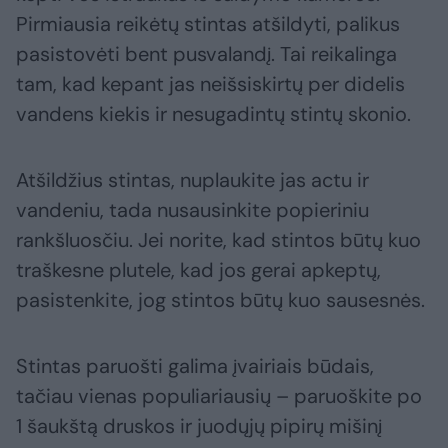
Pirmiausia reikėtų stintas atšildyti, palikus
pasistovėti bent pusvalandį. Tai reikalinga
tam, kad kepant jas neišsiskirtų per didelis
vandens kiekis ir nesugadintų stintų skonio.
Atšildžius stintas, nuplaukite jas actu ir
vandeniu, tada nusausinkite popieriniu
rankšluosčiu. Jei norite, kad stintos būtų kuo
traškesne plutele, kad jos gerai apkeptų,
pasistenkite, jog stintos būtų kuo sausesnės.
Stintas paruošti galima įvairiais būdais,
tačiau vienas populiariausių – paruoškite po
1 šaukštą druskos ir juodųjų pipirų mišinį