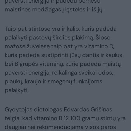
paversti energija ir padeda pernešti
maistines medžiagas į ląsteles ir iš jų.
Taip pat stintose yra ir kalio, kuris padeda
palaikyti pastovų širdies plakimą. Šiose
mažose žuvelėse taip pat yra vitamino D,
kuris padeda sustiprinti jūsų dantis ir kaulus
bei B grupės vitaminų, kurie padeda maistą
paversti energija, reikalinga sveikai odos,
plaukų, kraujo ir smegenų funkcijoms
palaikyti.
Gydytojas dietologas Edvardas Grišinas
teigia, kad vitamino B 12 100 gramų stintų yra
daugiau nei rekomenduojama visos paros