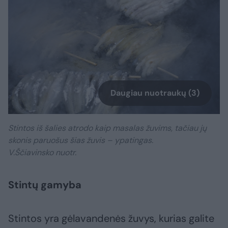
Daugiau nuotraukų (3)
Stintos iš šalies atrodo kaip masalas žuvims, tačiau jų
skonis paruošus šias žuvis – ypatingas.
V.Ščiavinsko nuotr.
Stintų gamyba
Stintos yra gėlavandenės žuvys, kurias galite