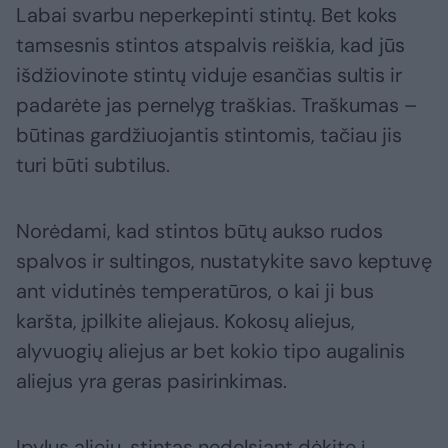
Labai svarbu neperkepinti stintų. Bet koks
tamsesnis stintos atspalvis reiškia, kad jūs
išdžiovinote stintų viduje esančias sultis ir
padarėte jas pernelyg traškias. Traškumas –
būtinas gardžiuojantis stintomis, tačiau jis
turi būti subtilus.
Norėdami, kad stintos būtų aukso rudos
spalvos ir sultingos, nustatykite savo keptuvę
ant vidutinės temperatūros, o kai ji bus
karšta, įpilkite aliejaus. Kokosų aliejus,
alyvuogių aliejus ar bet kokio tipo augalinis
aliejus yra geras pasirinkimas.
Įpylus aliejų, stintas nedelsiant dėkite į