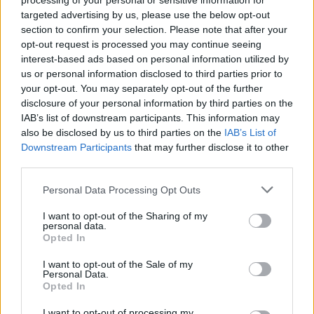
processing of your personal or sensitive information for
prie viryklės, gaminu savo noru, nes noriu, kad
targeted advertising by us, please use the below opt-out
šeima valgytų kokybišką maistą, noriu matyti
section to confirm your selection. Please note that after your
opt-out request is processed you may continue seeing
namiškių šypsenas valgant ir girdėti prašymą
interest-based ads based on personal information utilized by
įdėti dar.
us or personal information disclosed to third parties prior to
your opt-out. You may separately opt-out of the further
disclosure of your personal information by third parties on the
– Kai ėmėtės šios veiklos, kokių produktų
IAB’s list of downstream participants. This information may
also be disclosed by us to third parties on the
IAB’s List of
atsisakėte?
Downstream Participants
that may further disclose it to other
third parties.
– Anksčiau buvau itin sveikos mitybos
Personal Data Processing Opt Outs
šalininkė, maistą kruopščiai atsirinkdavau,
I want to opt-out of the Sharing of my
skaičiuodavau maistingąsias medžiagas.
personal data.
Opted In
Dabar tenka derintis ir prie vyro, kuris ne
I want to opt-out of the Sale of my
visada nusiteikęs valgyti sveikai ir
Personal Data.
Opted In
subalansuotai, tad bandome rasti visiems
tinkamą aukso viduriuką.
I want to opt-out of processing my