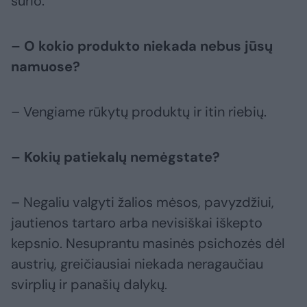
sūrio.
– O kokio produkto niekada nebus jūsų
namuose?
– Vengiame rūkytų produktų ir itin riebių.
– Kokių patiekalų nemėgstate?
– Negaliu valgyti žalios mėsos, pavyzdžiui,
jautienos tartaro arba nevisiškai iškepto
kepsnio. Nesuprantu masinės psichozės dėl
austrių, greičiausiai niekada neragaučiau
svirplių ir panašių dalykų.