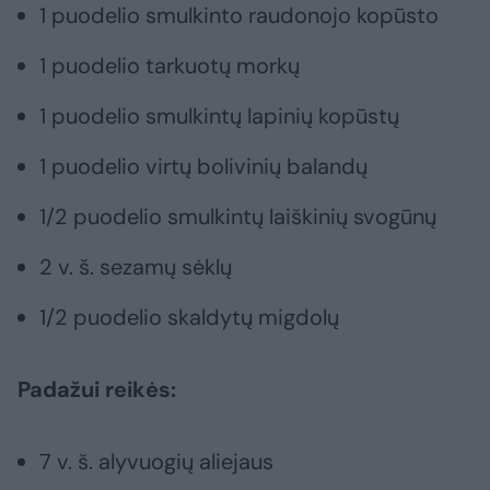
1 puodelio smulkinto raudonojo kopūsto
1 puodelio tarkuotų morkų
1 puodelio smulkintų lapinių kopūstų
1 puodelio virtų bolivinių balandų
1/2 puodelio smulkintų laiškinių svogūnų
2 v. š. sezamų sėklų
1/2 puodelio skaldytų migdolų
Padažui reikės:
7 v. š. alyvuogių aliejaus