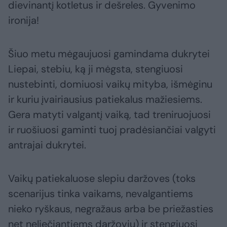
dievinantį kotletus ir dešreles. Gyvenimo
ironija!
Šiuo metu mėgaujuosi gamindama dukrytei
Liepai, stebiu, ką ji mėgsta, stengiuosi
nustebinti, domiuosi vaikų mityba, išmėginu
ir kuriu įvairiausius patiekalus mažiesiems.
Gera matyti valgantį vaiką, tad treniruojuosi
ir ruošiuosi gaminti tuoj pradėsiančiai valgyti
antrajai dukrytei.
Vaikų patiekaluose slepiu daržoves (toks
scenarijus tinka vaikams, nevalgantiems
nieko ryškaus, negražaus arba be priežasties
net neliečiantiems daržovių) ir stengiuosi