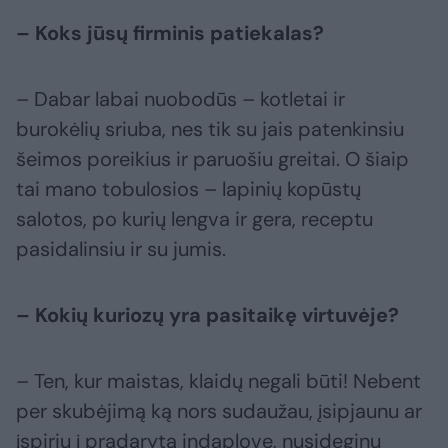
– Koks jūsų firminis patiekalas?
– Dabar labai nuobodūs – kotletai ir
burokėlių sriuba, nes tik su jais patenkinsiu
šeimos poreikius ir paruošiu greitai. O šiaip
tai mano tobulosios – lapinių kopūstų
salotos, po kurių lengva ir gera, receptu
pasidalinsiu ir su jumis.
– Kokių kuriozų yra pasitaikę virtuvėje?
– Ten, kur maistas, klaidų negali būti! Nebent
per skubėjimą ką nors sudaužau, įsipjaunu ar
įspiriu į pradarytą indaplovę, nusideginu