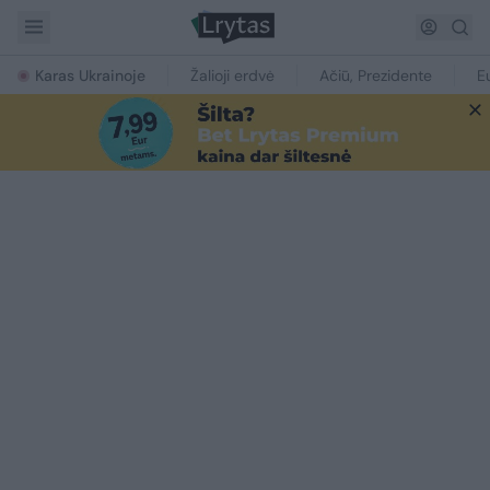
Karas Ukrainoje
Žalioji erdvė
Ačiū, Prezidente
E