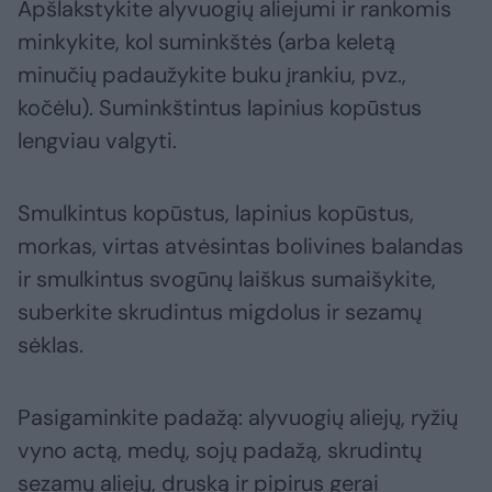
Apšlakstykite alyvuogių aliejumi ir rankomis
minkykite, kol suminkštės (arba keletą
minučių padaužykite buku įrankiu, pvz.,
kočėlu). Suminkštintus lapinius kopūstus
lengviau valgyti.
Smulkintus kopūstus, lapinius kopūstus,
morkas, virtas atvėsintas bolivines balandas
ir smulkintus svogūnų laiškus sumaišykite,
suberkite skrudintus migdolus ir sezamų
sėklas.
Pasigaminkite padažą: alyvuogių aliejų, ryžių
vyno actą, medų, sojų padažą, skrudintų
sezamų aliejų, druską ir pipirus gerai