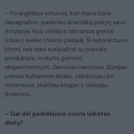
– Po angliškos virtuvės, kuri mano kūno
nepagražino, padariau drastišką pokytį savo
mityboje. Nuo visiškos netvarkos greitai
šokau į sveiko maisto pasaulį. Ši kelionė buvo
įdomi, nes teko susipažinti su įvairiais
produktais, mokytis gaminti,
eksperimentuoti. Gaminau namuose, žiūrėjau
įvairias kulinarines laidas, vaikščiojau po
restoranus, skaičiau knygas ir ieškojau
įkvėpimo.
– Gal dėl padidėjusio svorio laikėtės
dietų?