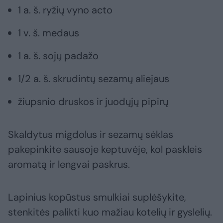
1 a. š. ryžių vyno acto
1 v. š. medaus
1 a. š. sojų padažo
1/2 a. š. skrudintų sezamų aliejaus
žiupsnio druskos ir juodųjų pipirų
Skaldytus migdolus ir sezamų sėklas
pakepinkite sausoje keptuvėje, kol paskleis
aromatą ir lengvai paskrus.
Lapinius kopūstus smulkiai suplėšykite,
stenkitės palikti kuo mažiau kotelių ir gyslelių.