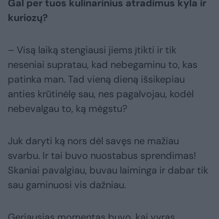
Gal per tuos kulinarinius atradimus kyla ir
kuriozų?
– Visą laiką stengiausi jiems įtikti ir tik
neseniai supratau, kad nebegaminu to, kas
patinka man. Tad vieną dieną išsikepiau
anties krūtinėlę sau, nes pagalvojau, kodėl
nebevalgau to, ką mėgstu?
Juk daryti ką nors dėl savęs ne mažiau
svarbu. Ir tai buvo nuostabus sprendimas!
Skaniai pavalgiau, buvau laiminga ir dabar tik
sau gaminuosi vis dažniau.
Geriausias momentas buvo, kai vyras