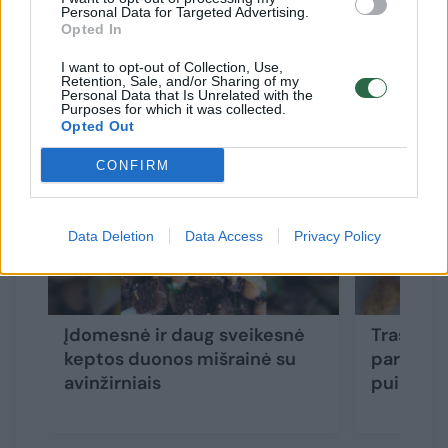
Personal Data for Targeted Advertising.
Opted In
I want to opt-out of Collection, Use,
Susiję straipsniai
Retention, Sale, and/or Sharing of my
Personal Data that Is Unrelated with the
Purposes for which it was collected.
Opted Out
CONFIRM
Data Deletion
Data Access
Privacy Policy
Įdomesnė ir daug sveikesnė
Traškūs k
keptos duonos mišrainė su
paruošti 
avinžirniais
puikus