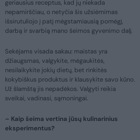
geriausius receptus, kad jų niekada
nepamirščiau, o netyčia šis užsiėmimas
išsirutuliojo į patį mėgstamiausią pomėgį,
darbą ir svarbią mano šeimos gyvenimo dalį.
Sekėjams visada sakau: maistas yra
džiaugsmas, valgykite, mėgaukitės,
nesilaikykite jokių dietų, bet rinkitės
kokybiškus produktus ir klausykite savo kūno.
Už šlamštą jis nepadėkos. Valgyti reikia
sveikai, vadinasi, sąmoningai.
– Kaip šeima vertina jūsų kulinarinius
eksperimentus?