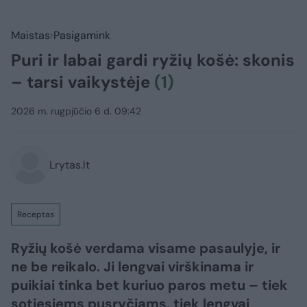
Maistas
Pasigamink
Puri ir labai gardi ryžių košė: skonis
– tarsi vaikystėje
(1)
2026 m. rugpjūčio 6 d. 09:42
Lrytas.lt
Receptas
Ryžių košė verdama visame pasaulyje, ir
ne be reikalo. Ji lengvai virškinama ir
puikiai tinka bet kuriuo paros metu – tiek
sotiesiems pusryčiams, tiek lengvai