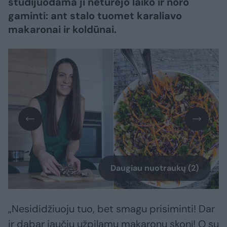
studijuodama ji neturėjo laiko ir noro
gaminti: ant stalo tuomet karaliavo
makaronai ir koldūnai.
Daugiau nuotraukų (2)
„Nesididžiuoju tuo, bet smagu prisiminti! Dar
ir dabar jaučiu užpilamų makaronų skonį! O su