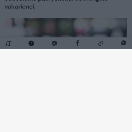
vakarienei.
Daugiau nuotraukų (1)
Ko prireiks:
Ryžiai – 1 stiklinė (250 g)