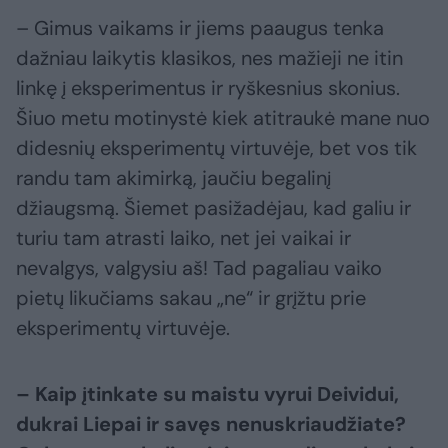
– Gimus vaikams ir jiems paaugus tenka
dažniau laikytis klasikos, nes mažieji ne itin
linkę į eksperimentus ir ryškesnius skonius.
Šiuo metu motinystė kiek atitraukė mane nuo
didesnių eksperimentų virtuvėje, bet vos tik
randu tam akimirką, jaučiu begalinį
džiaugsmą. Šiemet pasižadėjau, kad galiu ir
turiu tam atrasti laiko, net jei vaikai ir
nevalgys, valgysiu aš! Tad pagaliau vaiko
pietų likučiams sakau „ne“ ir grįžtu prie
eksperimentų virtuvėje.
– Kaip įtinkate su maistu vyrui Deividui,
dukrai Liepai ir savęs nenuskriaudžiate?