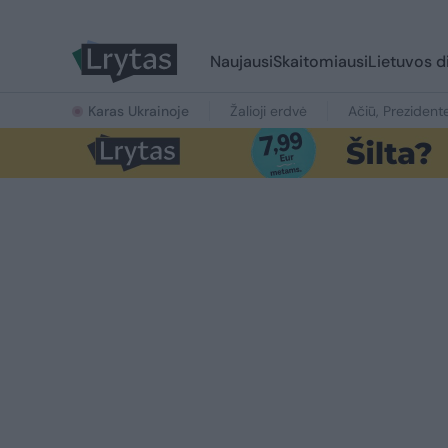
Naujausi
Skaitomiausi
Lietuvos d
Karas Ukrainoje
Žalioji erdvė
Ačiū, Prezident