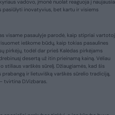
skyriaus vadovo, įmonė nuolat reaguoja į naujausi
 pasiūlyti inovatyvius, bet kartu ir visiems
 visame pasaulyje parodė, kaip stipriai vartotoj
 visuomet ieškome būdų, kaip tokias pasaulines
sų pirkėjų, todėl dar prieš Kalėdas pirkėjams
udrebinusį desertą už itin prieinamą kainą. Vėliau
 stiliaus varškės sūrelį. Džiaugiamės, kad šis
rabangą ir lietuvišką varškės sūrelio tradiciją,
– tvirtina D.Vizbaras.