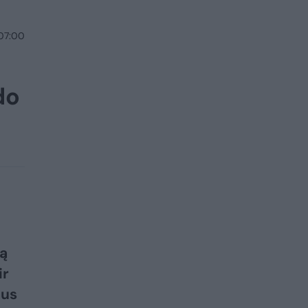
 07:00
do
ią
ir
aus