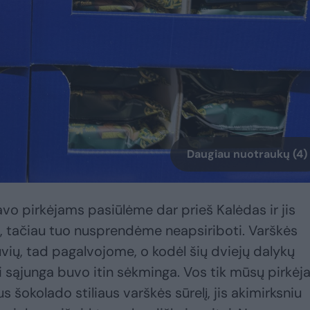
Daugiau nuotraukų (4)
avo pirkėjams pasiūlėme dar prieš Kalėdas ir jis
, tačiau tuo nusprendėme neapsiriboti. Varškės
tuvių, tad pagalvojome, o kodėl šių dviejų dalykų
 sąjunga buvo itin sėkminga. Vos tik mūsų pirkėja
 šokolado stiliaus varškės sūrelį, jis akimirksniu