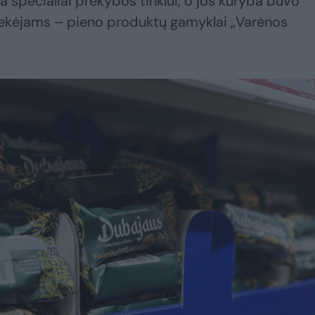
a specialiai prekybos tinklui, o jos kūryba buvo
tiekėjams – pieno produktų gamyklai „Varėnos