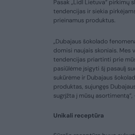
Pasak „Lidl Lietuva“ pirkimų 
tendencijas ir siekia pirkėjams
prieinamus produktus.
„Dubajaus šokolado fenomenas
domisi naujais skoniais. Mes
tendencijas priartinti prie mū
pasiūlėme įsigyti šį pasaulį s
sukūrėme ir Dubajaus šokolado
produktas, sujungęs Dubajaus p
sugrįžta į mūsų asortimentą“, 
Unikali receptūra