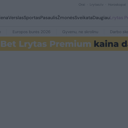
Orai
Lrytas.tv
Horoskopai
iena
Verslas
Sportas
Pasaulis
Žmonės
Sveikata
Daugiau
Lrytas 
e
Europos burės 2026
Gyvenu, ne skrolinu
Darbo ske