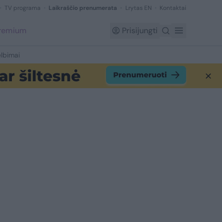
TV programa
Laikraščio prenumerata
Lrytas EN
Kontaktai
Premium
Prisijungti
lbimai