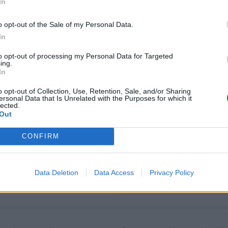
In
o opt-out of the Sale of my Personal Data.
In
to opt-out of processing my Personal Data for Targeted
ing.
In
Paskelbtas geriausiai
Jaunieji
o opt-out of Collection, Use, Retention, Sale, and/or Sharing
vertinamų Lietuvos
panevėžiečiai varžėsi
ersonal Data that Is Unrelated with the Purposes for which it
restoranų TOP 20:
neįprastame
lected.
Out
lankytojai išrinko
čempionate –
savo favoritus
(1)
konstravo tvirčiausią
CONFIRM
tiltą iš makaronų:
rezultatas pranoko
lūkesčius
Data Deletion
Data Access
Privacy Policy