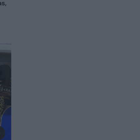
as,
l