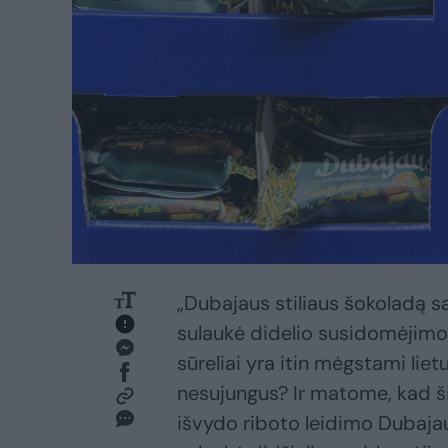
„Dubajaus stiliaus šokoladą s
sulaukė didelio susidomėjimo
sūreliai yra itin mėgstami lie
nesujungus? Ir matome, kad ši
išvydo riboto leidimo Dubajaus