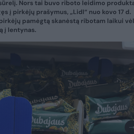
sūrelį. Nors tai buvo riboto leidimo produkt
gęs į pirkėjų prašymus, „Lidl“ nuo kovo 17 d.
į pirkėjų pamėgtą skanėstą ribotam laikui vė
ą į lentynas.