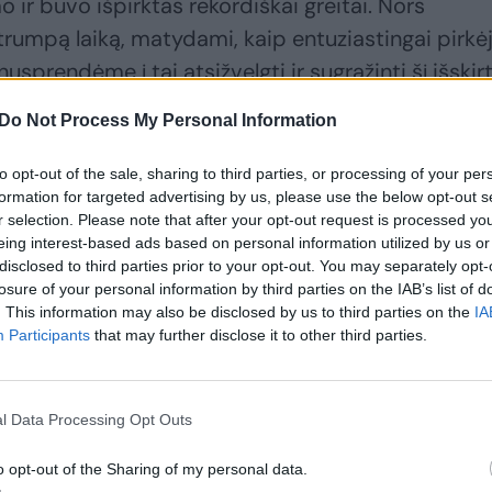
 ir buvo išpirktas rekordiškai greitai. Nors
n trumpą laiką, matydami, kaip entuziastingai pirkėj
nusprendėme į tai atsižvelgti ir sugrąžinti šį išskirt
ako „Lidl Lietuva“ pirkimų skyriaus vadovas Doma
Do Not Process My Personal Information
to opt-out of the sale, sharing to third parties, or processing of your per
formation for targeted advertising by us, please use the below opt-out s
ams pasiūlyti tai, kas sukelia geriausias emocijas,
r selection. Please note that after your opt-out request is processed y
kanėstą „Lidl“ parduotuvėse bus galima įsigyti tik
eing interest-based ads based on personal information utilized by us or
disclosed to third parties prior to your opt-out. You may separately opt-
os 0.45 euro.
losure of your personal information by third parties on the IAB’s list of
. This information may also be disclosed by us to third parties on the
IA
Participants
that may further disclose it to other third parties.
encijomis
l Data Processing Opt Outs
o opt-out of the Sharing of my personal data.