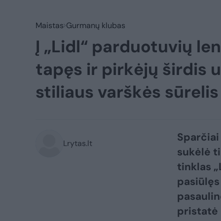
Maistas
Gurmanų klubas
Į „Lidl“ parduotuvių le
tapęs ir pirkėjų širdi
stiliaus varškės sūreli
Sparčiai
Lrytas.lt
sukėlė t
tinklas 
pasiūlęs 
pasaulin
pristatė