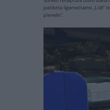
Sūrelio receptūra buvo sukurt
patikėta ilgamečiams „Lidl“ 
pienelis“.