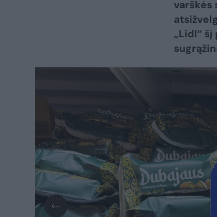
varškės 
atsižvel
„Lidl“ š
sugrąžin