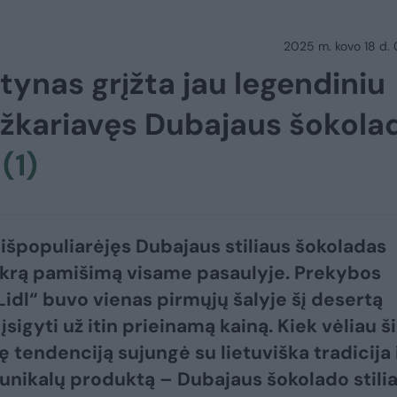
2025 m. kovo 18 d.
ntynas grįžta jau legendiniu
s užkariavęs Dubajaus šokola
s
(1)
 išpopuliarėjęs Dubajaus stiliaus šokoladas
ikrą pamišimą visame pasaulyje. Prekybos
„Lidl“ buvo vienas pirmųjų šalyje šį desertą
įsigyti už itin prieinamą kainą. Kiek vėliau š
ę tendenciją sujungė su lietuviška tradicija 
 unikalų produktą – Dubajaus šokolado stili