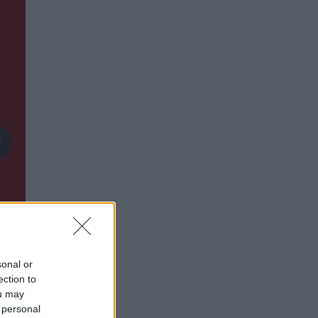
sonal or
ection to
ou may
 personal