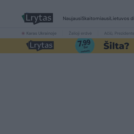
Naujausi
Skaitomiausi
Lietuvos d
Karas Ukrainoje
Žalioji erdvė
Ačiū, Prezident