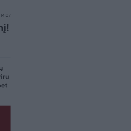
 14:07
nį!
ų
iru
bet