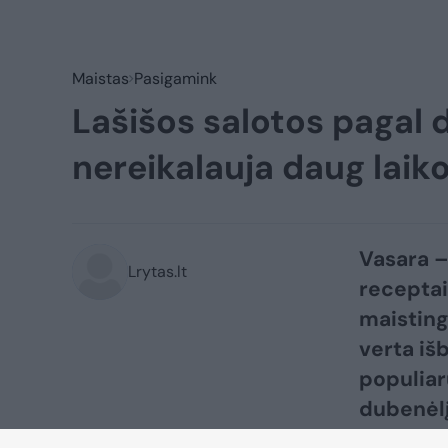
Maistas
Pasigamink
Lašišos salotos pagal d
nereikalauja daug laik
Vasara –
Lrytas.lt
receptai
maisting
verta iš
populiar
dubenėlį
lengva 