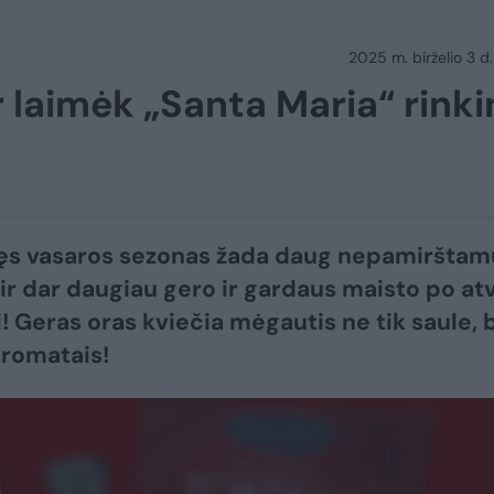
2025 m. birželio 3 d.
r laimėk „Santa Maria“ rinki
ęs vasaros sezonas žada daug nepamirštam
ir dar daugiau gero ir gardaus maisto po atv
 Geras oras kviečia mėgautis ne tik saule, 
 aromatais!