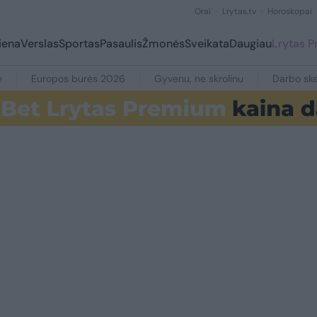
Orai
Lrytas.tv
Horoskopai
iena
Verslas
Sportas
Pasaulis
Žmonės
Sveikata
Daugiau
Lrytas 
e
Europos burės 2026
Gyvenu, ne skrolinu
Darbo ske