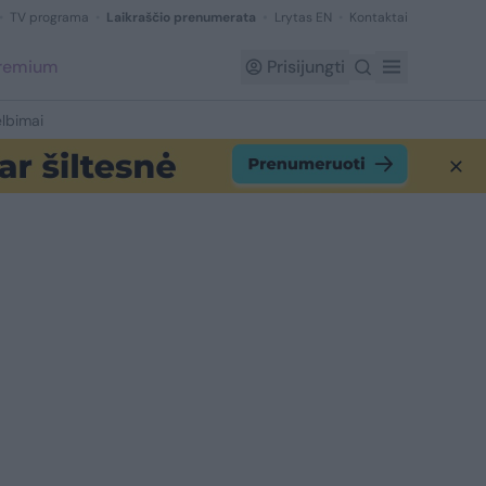
TV programa
Laikraščio prenumerata
Lrytas EN
Kontaktai
Premium
Prisijungti
lbimai