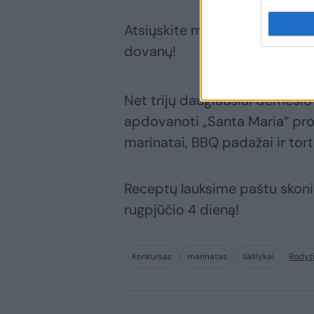
Atsiųskite mums recepto apra
dovanų!
Net trijų daugiausiai dėmesio
apdovanoti „Santa Maria“ prod
marinatai, BBQ padažai ir torti
Receptų lauksime paštu skoni
rugpjūčio 4 dieną!
Konkursas
marinatas
šašlykai
Rodyt