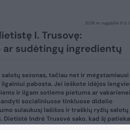
2026 m. rugpjūčio 8 d.
ietistę I. Trusovę:
o ar sudėtingų ingredientų
 salotų sezonas, tačiau net ir mėgstamiausi
 ilgainiui pabosta. Jei ieškote idėjos lengvi
iems ir ilgam sotiems pietums ar vakarienei
bandyti socialiniuose tinkluose didelio
umo sulaukusį lašišos ir traškių ryžių salotų
. Dietistė Indrė Trusovė sako, kad šį patieka
pagaminti namuose.