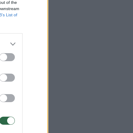
out of the
 downstream
B’s List of