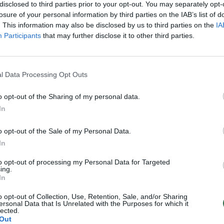
disclosed to third parties prior to your opt-out. You may separately opt-
losure of your personal information by third parties on the IAB’s list of
. This information may also be disclosed by us to third parties on the
IA
Participants
that may further disclose it to other third parties.
nt grilio galima kepti daugybę produktų:
es, sparnelius, lulia kebabus, žuvį ir jūros
ius!
l Data Processing Opt Outs
o opt-out of the Sharing of my personal data.
Tex Mex“ keliasi prie grilio!
In
o opt-out of the Sale of my Personal Data.
u maistu padės SANTA MARIA skystieji
In
ošta gaminimui. Teliks ją iškepti, sudėti į
to opt-out of processing my Personal Data for Targeted
ovėmis bei BBQ padažu.
ing.
In
usią savo grilio receptą? Būtinai juo
o opt-out of Collection, Use, Retention, Sale, and/or Sharing
ersonal Data that Is Unrelated with the Purposes for which it
nti kitus!
lected.
Out